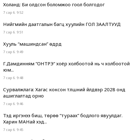
Холанд: Би олдсон боломжоо гоол болгодог
7 сар 6. 9:52
Нийгмийн даатгалын багц хуулийн ГОЛ ЗААЛТУУД
7 сар 6. 9:51
Хууль “машиндсан” өдрүүд
7 сар 6. 9:49
Г.Дамдинням “ОНТРЭ“ хоёр холбоотой нь ч холбоотой
юм...
7 сар 6. 9:48
Сурвалжлага: Хагас коксон түлшний үйлдвэр 2028 онд
ашиглалтад орно
7 сар 6. 9:46
Тэд иргэнээ биш, төрөө “тураах” бодлого явуулдаг.
Харин МАНай хэд...
7 сар 6. 9:45