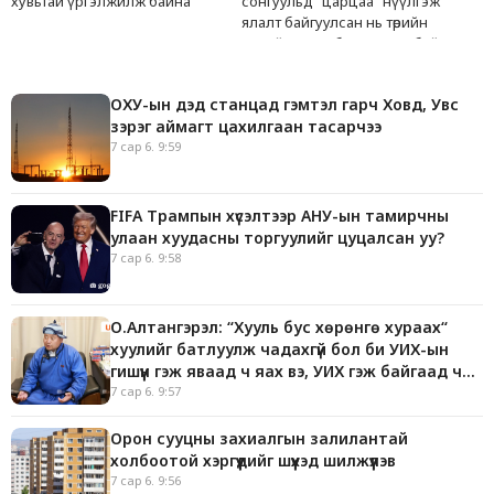
хувьтай үргэлжилж байна
сонгуульд “царцаа” нүүлгэж
ялалт байгуулсан нь төрийн
эрхийг хууль бусаар авч байна
гэсэн үг
ОХУ-ын дэд станцад гэмтэл гарч Ховд, Увс
зэрэг аймагт цахилгаан тасарчээ
7 сар 6. 9:59
FIFA Трампын хүсэлтээр АНУ-ын тамирчны
улаан хуудасны торгуулийг цуцалсан уу?
7 сар 6. 9:58
О.Алтангэрэл: “Хууль бус хөрөнгө хураах“
хуулийг батлуулж чадахгүй бол би УИХ-ын
гишүүн гэж яваад ч яах вэ, УИХ гэж байгаад ч
яах юм
7 сар 6. 9:57
Орон сууцны захиалгын залилантай
холбоотой хэргүүдийг шүүхэд шилжүүлэв
7 сар 6. 9:56