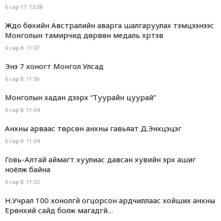
6 сар 17. 12:08
Жүдо бөхийн Австралийн аварга шалгаруулах тэмцээнээс
Монголын тамирчид дөрвөн медаль хүртэв
6 сар 8. 11:07
Энэ 7 хоногт Монгол Улсад
6 сар 8. 11:06
Монголын хадан дээрх “Туурайн цуурай”
6 сар 8. 11:04
Анхны арваас төрсөн анхны гавьяат Д.Энхцэцэг
6 сар 8. 11:04
Говь-Алтай аймагт хуулиас давсан хувийн эрх ашиг
ноёлж байна
6 сар 8. 11:02
Н.Учрал 100 хонолгүй огцорсон ардчиллаас хойших анхны
Ерөнхий сайд болж магадгүй…