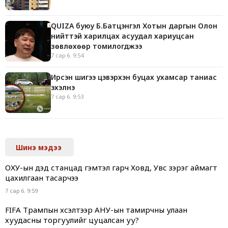
QUIZA буюу Б.Батцэнгэл Хотын даргын Олон
нийттэй харилцах асуудал хариуцсан
зөвлөхөөр томилогджээ
7 сар 6. 9:54
Ирсэн шигээ цэвэрхэн буцах ухамсар таниас
эхэлнэ
7 сар 6. 9:53
Шинэ мэдээ
ОХУ-ын дэд станцад гэмтэл гарч Ховд, Увс зэрэг аймагт
цахилгаан тасарчээ
7 сар 6. 9:59
FIFA Трампын хүсэлтээр АНУ-ын тамирчны улаан
хуудасны торгуулийг цуцалсан уу?