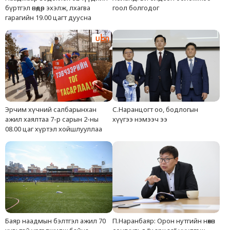
бүртгэл өнөөдөр эхэлж, лхагва
гоол болгодог
гарагийн 19.00 цагт дуусна
Эрчим хүчний салбарынхан
С.Наранцогт оо, бодлогын
ажил хаялтаа 7-р сарын 2-ны
хүүгээ нэмээч ээ
08.00 цаг хүртэл хойшлууллаа
Баяр наадмын бэлтгэл ажил 70
П.Наранбаяр: Орон нутгийн нөхөн