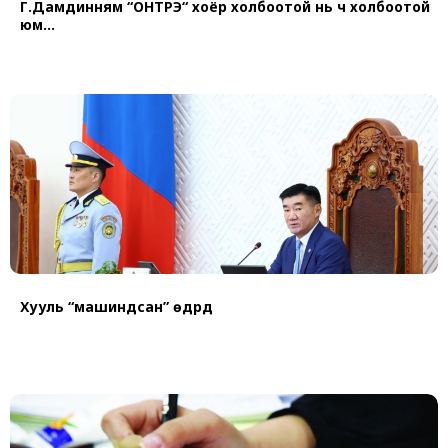
Г.Дамдинням “ОНТРЭ“ хоёр холбоотой нь ч холбоотой
юм...
Хууль “машиндсан” өдрүүд