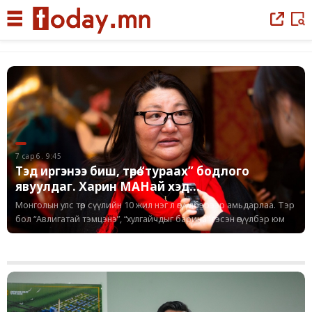
|
7 сар 6. 9:45
Тэд иргэнээ биш, төрөө “тураах” бодлого
явуулдаг. Харин МАНай хэд...
Монголын улс төр сүүлийн 10 жил нэг л өгүүлбэрээр амьдарлаа. Тэр
бол “Авлигатай тэмцэнэ”, “хулгайчдыг барина” гэсэн өгүүлбэр юм