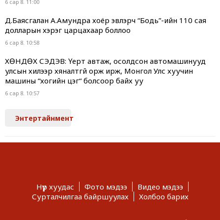
6 сар 8. 11:00
Д.Баясгалан А.Амундра хоёр эвлэрч “Бодь”-ийн 110 сая
долларын хэрэг царцахаар боллоо
6 сар 8. 10:58
ХӨНДӨХ СЭДЭВ: Үерт автаж, осолдсон автомашинууд
улсын хилээр хяналтгүй орж ирж, Монгол Улс хуучин
машины “хогийн цэг“ болсоор байх уу
6 сар 8. 10:57
Энтертайнмент
Нүүр хуудас
Фото мэдээ
Видео мэдээ
Сурталчилгаа байршуулах
Холбоо барих