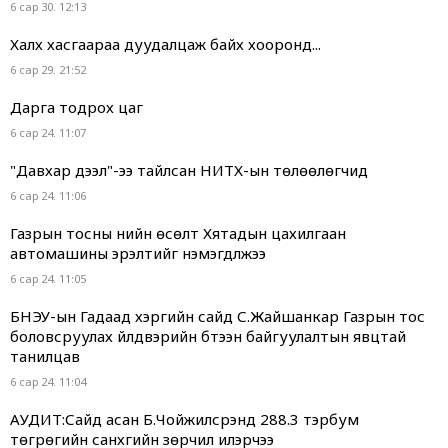
6 сар 30. 12:13
Халх хасгаараа дуудалцаж байх хооронд...
6 сар 29. 21:52
Дарга тодрох цаг
6 сар 24. 11:07
"Давхар дээл"-ээ тайлсан НИТХ-ын төлөөлөгчид
6 сар 24. 11:06
Газрын тосны үнийн өсөлт Хятадын цахилгаан
автомашины эрэлтийг нэмэгдүүлжээ
6 сар 24. 11:05
БНЭУ-ын Гадаад хэргийн сайд С.Жайшанкар Газрын тос
боловсруулах үйлдвэрийн бүтээн байгуулалтын явцтай
танилцав
6 сар 24. 11:04
АУДИТ:Сайд асан Б.Чойжилсүрэнд 288.3 тэрбум
төгрөгийн санхүүгийн зөрчил илэрчээ