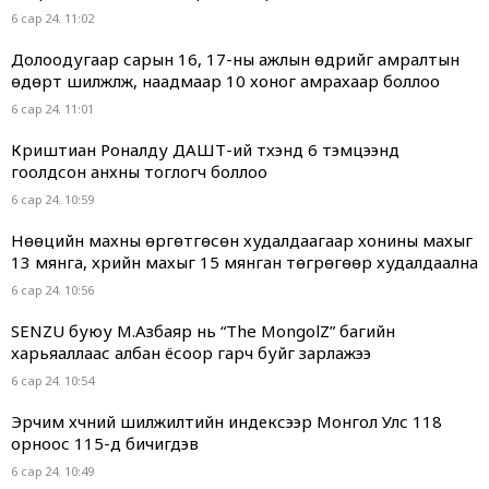
6 сар 24. 11:02
Долоодугаар сарын 16, 17-ны ажлын өдрийг амралтын
өдөрт шилжүүлж, наадмаар 10 хоног амрахаар боллоо
6 сар 24. 11:01
Криштиан Роналду ДАШТ-ий түүхэнд 6 тэмцээнд
гоолдсон анхны тоглогч боллоо
6 сар 24. 10:59
Нөөцийн махны өргөтгөсөн худалдаагаар хонины махыг
13 мянга, үхрийн махыг 15 мянган төгрөгөөр худалдаална
6 сар 24. 10:56
SENZU буюу М.Азбаяр нь “The MongolZ” багийн
харьяаллаас албан ёсоор гарч буйг зарлажээ
6 сар 24. 10:54
Эрчим хүчний шилжилтийн индексээр Монгол Улс 118
орноос 115-д бичигдэв
6 сар 24. 10:49