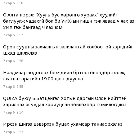
7 сар 6. 9:58
О.Алтангэрэл: “Хууль бус хөрөнгө хураах“ хуулийг
батлуулж чадахгүй бол би УИХ-ын гишүүн гэж яваад ч яах вэ,
УИХ гэж байгаад ч яах юм
7 сар 6. 9:57
Орон сууцны захиалгын залилантай холбоотой хэргүүдийг
шүүхэд шилжүүлэв
7 сар 6. 9:56
Наадмаар зодоглох бөхчүүдийн бүртгэл өнөөдөр эхэлж,
лхагва гарагийн 19.00 цагт дуусна
7 сар 6. 9:55
QUIZA буюу Б.Батцэнгэл Хотын даргын Олон нийттэй
харилцах асуудал хариуцсан зөвлөхөөр томилогджээ
7 сар 6. 9:54
Ирсэн шигээ цэвэрхэн буцах ухамсар таниас эхэлнэ
7 сар 6. 9:53