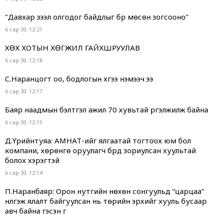
"Давхар зээл олгодог байдлыг бүр мөсөн зогсооно"
6 сар 30. 12:21
ХӨХ ХОТЫН ХӨГЖИЛ ГАЙХШРУУЛАВ
6 сар 30. 12:18
С.Наранцогт оо, бодлогын хүүгээ нэмээч ээ
6 сар 30. 12:17
Баяр наадмын бэлтгэл ажил 70 хувьтай үргэлжилж байна
6 сар 30. 12:15
Д.Үүрийнтуяа: АМНАТ-ийг ялгаатай тогтоох юм бол
компани, хөрөнгө оруулагч бүрд зориулсан хуультай
болох хэрэгтэй
6 сар 30. 12:14
П.Наранбаяр: Орон нутгийн нөхөн сонгуульд “царцаа”
нүүлгэж ялалт байгуулсан нь төрийн эрхийг хууль бусаар
авч байна гэсэн үг