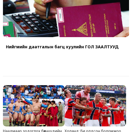
Нийгмийн даатгалын багц хуулийн ГОЛ ЗААЛТУУД
Наадмаар зодоглох бөхчүүдийн
Холанд: Би олдсон боломжоо