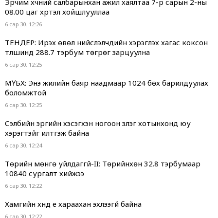
Эрчим хүчний салбарынхан ажил хаялтаа 7-р сарын 2-ны
08.00 цаг хүртэл хойшлууллаа
6 сар 30. 12:26
ТЕНДЕР: Ирэх өвөл нийслэлчүүдийн хэрэглэх хагас коксон
түлшинд 288.7 тэрбум төгрөг зарцуулна
6 сар 30. 12:25
МҮБХ: Энэ жилийн баяр наадмаар 1024 бөх барилдуулах
боломжтой
6 сар 30. 12:25
Сэлбийн эргийн хэсэгхэн ногоон зүлэг хотынхонд юу
хэрэгтэйг илтгэж байна
6 сар 30. 12:24
Төрийн мөнгө уйлдаггүй-II: Төрийнхөн 32.8 тэрбумаар
10840 сургалт хийжээ
6 сар 30. 12:22
Хамгийн хүнд үе хараахан эхлээгүй байна
6 сар 30. 12:22