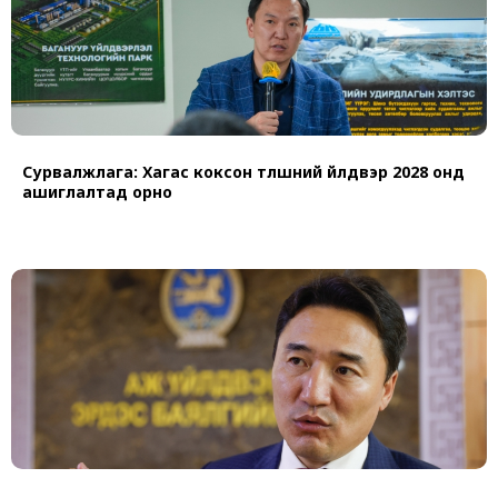
Сурвалжлага: Хагас коксон түлшний үйлдвэр 2028 онд
ашиглалтад орно