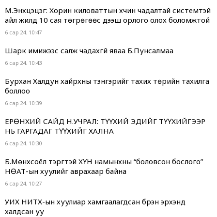
М.Энхцэцэг: Хорин киловаттын хүчин чадалтай системтэй
айл жилд 10 сая төгрөгөөс дээш орлого олох боломжтой
6 сар 24. 10:47
Шарк имижээс салж чадахгүй яваа Б.Пунсалмаа
6 сар 24. 10:43
Бурхан Халдун хайрхны тэнгэрийг тахих төрийн тахилга
боллоо
6 сар 24. 10:39
ЕРӨНХИЙ САЙД Н.УЧРАЛ: ТҮҮХИЙ ЭДИЙГ ТҮҮХИЙГЭЭР
НЬ ГАРГАДАГ ТҮҮХИЙГ ХАЛНА
6 сар 24. 10:30
Б.Мөнхсоёл тэргүүтэй ХҮН намынхны “боловсон бослого”
НӨАТ-ын хуулийг аврахаар байна
6 сар 24. 10:27
УИХ НИТХ-ын хуулиар хамгаалагдсан бүрэн эрхэнд
халдсан уу