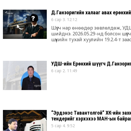
Д.Ганзоригийн халааг авах ерөнхи
6 сар 3. 12:12
Шүүгч нар өнөөдөр зөвлөлдөж, УД
шийднэ. 2026.05.29-нд болсон шү
шүүхийн тухай хуулийн 19.2.4-т за
2026.06.03-нд хэлэлцэхээр нийт шү
УДШ-ийн Ерөнхий шүүгч Д.Ганзориг
6 сар 2. 11:49
“Эрдэнэс Тавантолгой” ХК-ийн зах
тендерийг хэрхэхээ МАН-ын байра
5 сар 4. 9:52