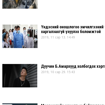
Үндэсний оношлогоо эмчилгээний 
харгалзахгүй үзүүлэх боломжтой
2019, 11 сар 13. 14:49
Дуучин Б.Амархүүд холбогдох хэрг
2019, 10 сар 29. 15:43