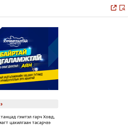
э
танцад гэмтэл гарч Ховд,
магт цахилгаан тасарчээ