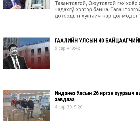
Тавантолгой, Оюутолгой гэх хоёр
чадахгүй хэвээр байна. Тавантол
дотоодын хулгайч нар цөлмөдөг
ГААЛИЙН УЛСЫН 40 БАЙЦААГЧИЙ
5 сар 4. 9:42
Индонез Улсын 26 иргэн хуурамч в
завдлаа
4 сар 30. 9:20