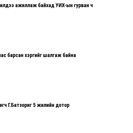
жилдээ ажиллаж байхад УИХ-ын гурван ч
7 сар 6. 9:48
Сурвалжлага:
үйлдвэр 202
7 сар 6. 9:46
Тэд иргэнээ 
бодлого явуу
нас барсан хэргийг шалгаж байна
7 сар 6. 9:45
Эрчим хүчни
7-р сарын 2-
хойшлуулла
6 сар 30. 12:26
ТЕНДЕР: Ирэх
хэрэглэх хаг
гч Г.Батзориг 5 жилийн дотор
тэрбум төгр
6 сар 30. 12:25
МҮБХ: Энэ ж