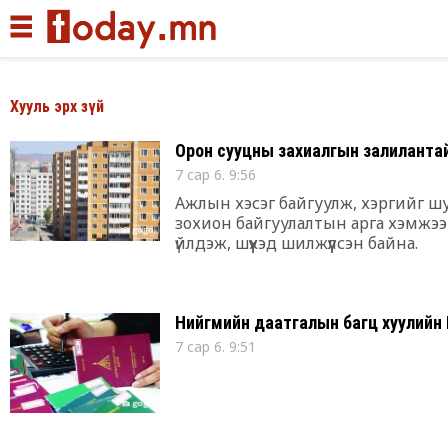
Мэдээллийн
Хууль эрх зүй
Орон сууцны захиалгын залиланта
7 сар 6. 9:56
Ажлын хэсэг байгуулж, хэргийг 
зохион байгуулалтын арга хэмжээ 
үйлдэж, шүүхэд шилжүүлсэн байна.
Нийгмийн даатгалын багц хуулий
7 сар 6. 9:51