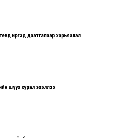
төвд иргэд даатгалаар харьяалал
ийн шүүх хурал эхэллээ