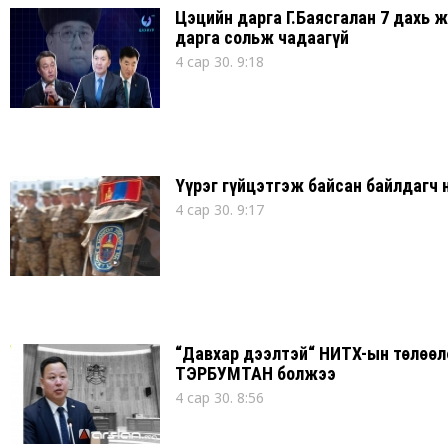
Цэцийн дарга Г.Баясгалан 7 дахь 
дарга сольж чадаагүй
4 сар 30. 9:18
Үүрэг гүйцэтгэж байсан байлдагч 
4 сар 30. 9:17
“Давхар дээлтэй“ НИТХ-ын төлөөлө
ТЭРБУМТАН болжээ
4 сар 30. 8:56