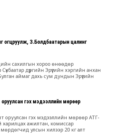
ээ
6 сар 30. 12:17
Баяр наадмы
үргэлжилж ба
6 сар 30. 12:15
ыг огцруулж, З.Болдбаатарын цалинг
Д.Үүрийнтуяа
тогтоох юм 
оруулагч бүр
чдийн сахилгын хороо өнөөдөр
хэрэгтэй
р Сүхбаатар дүүргийн Эрүүгийн хэргийн анхан
6 сар 30. 12:14
 Булган аймаг дахь сум дундын Эрүүгийн
ч Д.Отгонбаатар нарын асуудлыг хаалттай
П.Наранбаяр
сонгуульд “ца
байгуулсан н
т оруулсан гэх мэдээллийн мөрөөр
бусаар авч ба
6 сар 30. 12:13
лт оруулсан гэх мэдээллийн мөрөөр АТГ-
й харилцах ажилтан, комиссар
Халх хасгаа
н мөрдөгчид улсын хилээр 20 кг алт
хооронд...
байна. Үүнд тайлбар өгөхгүй юу? -АТГ-ын