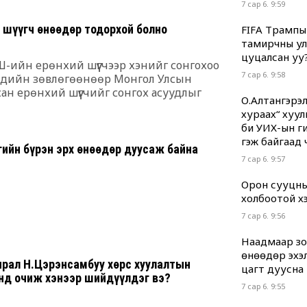
7 сар 6. 9:59
й шүүгч өнөөдөр тодорхой болно
FIFA Трампы
тамирчны ул
цуцалсан уу
Ш-ийн ерөнхий шүүгчээр хэнийг сонгохоо
7 сар 6. 9:58
үгчдийн зөвлөгөөнөөр Монгол Улсын
асан ерөнхий шүүгчийг сонгох асуудлыг
О.Алтангэрэл
үгчид санал нэгдсэн юм.
хураах“ хуул
би УИХ-ын гиш
гэж байгаад 
ийн бүрэн эрх өнөөдөр дуусаж байна
7 сар 6. 9:57
Орон сууцны
холбоотой хэр
7 сар 6. 9:56
Наадмаар зод
өнөөдөр эхэл
ирал Н.Цэрэнсамбуу хөрс хуулалтын
цагт дуусна
нд очиж хэнээр шийдүүлдэг вэ?
7 сар 6. 9:55