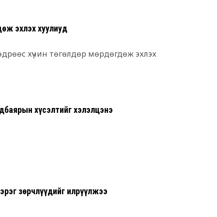
6 сар 29. 21:52
оруулж ирсэн гэдэг нь ташаа, үндэслэлгүй
Дарга тодро
дөж эхлэх хуулиуд
6 сар 24. 11:07
"Давхар дээ
 өдрөөс хүчин төгөлдөр мөрдөгдөж эхлэх
төлөөлөгчид
6 сар 24. 11:06
Газрын тосн
цахилгаан а
нэмэгдүүлжээ
Одбаярын хүсэлтийг хэлэлцэнэ
6 сар 24. 11:05
БНЭУ-ын Гад
С.Жайшанкар
үйлдвэрийн б
танилцав
6 сар 24. 11:04
зэрэг зөрчлүүдийг илрүүлжээ