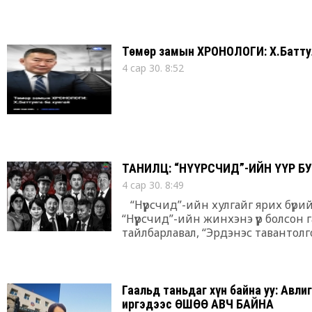
Төмөр замын ХРОНОЛОГИ: Х.Баттул
4 сар 30. 8:52
ТАНИЛЦ: “НҮҮРСЧИД”-ИЙН ҮҮР Б
4 сар 30. 8:49
“Нүүрсчид”-ийн хулгайг ярих бүри
“Нүүрсчид”-ийн жинхэнэ үүр болсон
тайлбарлавал, “Эрдэнэс тавантолго
хад”-нд байх нүүрс ачиж буулгах 
буулгаад буцдаг.
Гаальд таньдаг хүн байна уу: Авли
иргэдээс ӨШӨӨ АВЧ БАЙНА