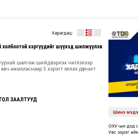
Харагдац:
й холбоотой хэргүүдийг шүүхэд шилжүүлэв
шуурхай шалгаж шийдвэрлэх чиглэлээр
авч ажилласнаар 5 хэрэгт яллах дүгнэлт
н ГОЛ ЗААЛТУУД
Шинэ мэдэ
ОХУ-ын дэд с
Увс зэрэг ай