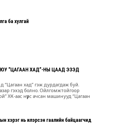
бөх барилду
6 сар 30. 12:25
Сэлбийн эрги
га ба хулгай
хотынхонд ю
6 сар 30. 12:24
Төрийн мөнгө
32.8 тэрбум
6 сар 30. 12:22
Хамгийн хүнд 
УЮУ “ЦАГААН ХАД”-НЫ ЦААД ЭЗЭД
6 сар 30. 12:22
йд “Цагаан хад” гэж дурдагдаж буй.
"Давхар зээл
 газар гэхэд болно. Ойлгомжтойгоор
зогсооно"
й” ХК-аас нүүрс ачсан машинууд “Цагаан
6 сар 30. 12:21
Гаалийн хяналтын талбайнуудад аваачиж
ХӨХ ХОТЫН
6 сар 30. 12:18
гын хэрэг нь илэрсэн гаалийн байцаагчид
С.Наранцогт 