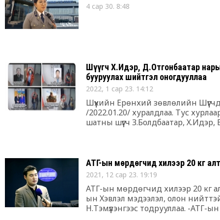
4 сар 30. 8:48
Шүүгч Х.Идэр, Д.Отгонбаатар нар
бууруулах шийтгэл оногдууллаа
2022, 1 сар 23. 14:12
Шүүхийн Ерөнхий зөвлөлийн Шүүг
/2022.01.20/ хуралдлаа. Тус хурлаа
шатны шүүгч З.Болдбаатар, Х.Идэр,
хэргийн анхан шатны шүүхийн шүүг
горимоор хэлэлцжээ
АТГ-ын мөрдөгчид хилээр 20 кг ал
2021, 12 сар 23. 19:19
АТГ-ын мөрдөгчид хилээр 20 кг а
ын Хэвлэл мэдээлэл, олон нийттэ
Н.Тэмүүлэнгээс тодрууллаа. -АТГ-ы
оруулж ирсэн гэх мэдээлэл гараад 