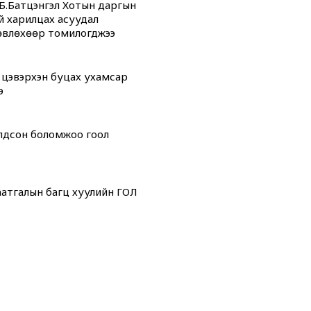
Б.Батцэнгэл Хотын даргын
й харилцах асуудал
өвлөхөөр томилогджээ
 цэвэрхэн буцах ухамсар
э
олдсон боломжоо гоол
атгалын багц хуулийн ГОЛ
дсан” өдрүүд
 “ОНТРЭ“ хоёр холбоотой
ой юм...