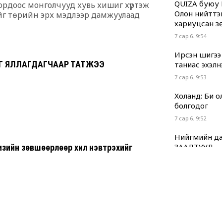
QUIZA буюу 
 ордоос монголчууд хувь хишиг хүртэж
Олон нийттэ
гойг төрийн эрх мэдлээр дамжуулаад
хариуцсан з
7 сар 6. 9:54
Ирсэн шигээ
Г ЯЛЛАГДАГЧААР ТАТЖЭЭ
таниас эхэлн
7 сар 6. 9:53
Холанд: Би 
болгодог
7 сар 6. 9:52
Нийгмийн да
ЗААЛТУУД
изийн зөвшөөрлөөр хил нэвтрэхийг
7 сар 6. 9:51
Хууль “машин
7 сар 6. 9:49
Г.Дамдинням
нь ч холбоот