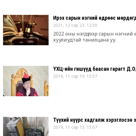
мөрдөгчид улсын хилээр 20 кг алт 
мэдээлэл
Ирэх сарын нэгний өдрөөс мөрдөг
2021, 12 сар 23. 12:50
2022 оны нэгдүгээр сарын нэгний
хуулиудтай танилцана уу.
ҮХЦ-ийн гишүүд баасан гарагт Д.
2019, 11 сар 19. 15:57
Түүхий нүүрс хадгалж хэрэглэсэн 
2019, 11 сар 13. 15:07