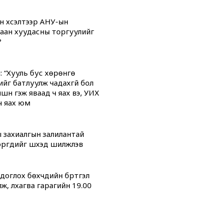
н хүсэлтээр АНУ-ын
аан хуудасны торгуулийг
?
: “Хууль бус хөрөнгө
ийг батлуулж чадахгүй бол
үүн гэж яваад ч яах вэ, УИХ
ч яах юм
 захиалгын залилантай
гүүдийг шүүхэд шилжүүлэв
оглох бөхчүүдийн бүртгэл
ж, лхагва гарагийн 19.00