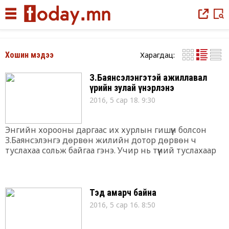
Харагдац:
Хошин мэдээ
З.Баянсэлэнгэтэй ажиллавал
үрийн зулай үнэрлэнэ
2016, 5 сар 18. 9:30
Энгийн хорооны даргаас их хурлын гишүүн болсон
З.Баянсэлэнгэ дөрвөн жилийн дотор дөрвөн ч
туслахаа сольж байгаа гэнэ. Учир нь түүний туслахаар
ажилласан эмэгтэйчүүд бүгд жирэмсэлж үрийн зулай
үнэрлэж байгаа аж. Тэрээр энэ талаар өөрийн фэйсбүүк
хуудаснаа “Дөрвөн жилд дөрвөн туслах маань
жирэмслэн үрийн зулай үнэрлэлээ
Тэд амарч байна
2016, 5 сар 16. 8:50