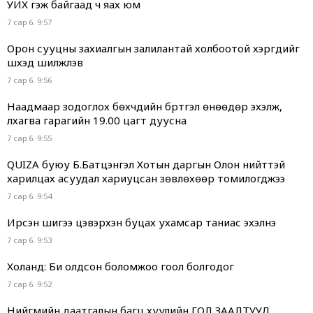
УИХ гэж байгаад ч яах юм
7 сар 6. 9:57
Орон сууцны захиалгын залилантай холбоотой хэргүүдийг
шүүхэд шилжүүлэв
7 сар 6. 9:56
Наадмаар зодоглох бөхчүүдийн бүртгэл өнөөдөр эхэлж,
лхагва гарагийн 19.00 цагт дуусна
7 сар 6. 9:55
QUIZA буюу Б.Батцэнгэл Хотын даргын Олон нийттэй
харилцах асуудал хариуцсан зөвлөхөөр томилогджээ
7 сар 6. 9:54
Ирсэн шигээ цэвэрхэн буцах ухамсар таниас эхэлнэ
7 сар 6. 9:53
Холанд: Би олдсон боломжоо гоол болгодог
7 сар 6. 9:52
Нийгмийн даатгалын багц хуулийн ГОЛ ЗААЛТУУД