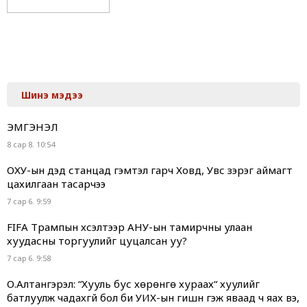
Шинэ мэдээ
ЭМГЭНЭЛ
8 сар 8. 10:54
ОХУ-ын дэд станцад гэмтэл гарч Ховд, Увс зэрэг аймагт
цахилгаан тасарчээ
7 сар 6. 9:59
FIFA Трампын хүсэлтээр АНУ-ын тамирчны улаан
хуудасны торгуулийг цуцалсан уу?
7 сар 6. 9:58
О.Алтангэрэл: “Хууль бус хөрөнгө хураах“ хуулийг
батлуулж чадахгүй бол би УИХ-ын гишүүн гэж яваад ч яах вэ,