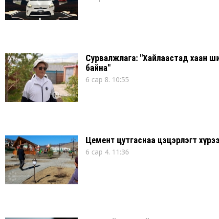
Сурвалжлага: "Хайлаастад хаан ш
байна"
6 сар 8. 10:55
Цемент цутгаснаа цэцэрлэгт хүрээ
6 сар 4. 11:36