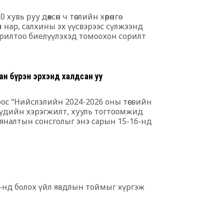
бөх барилду
6 сар 30. 12:25
увь руу дөхсөн ч төслийн хөрөнгө
мөн нар, салхины эх үүсвэрээс сүлжээнд
Сэлбийн эрги
ь зорилтоо биелүүлэхэд томоохон сорилт
хотынхонд ю
6 сар 30. 12:24
Төрийн мөнгө
н бүрэн эрхэнд халдсан уу
32.8 тэрбум
6 сар 30. 12:22
ос “Нийслэлийн 2024-2026 оны төсвийн
слүүдийн хэрэгжилт, хууль тогтоомжид
Хамгийн хүнд 
хяналтын сонсголыг энэ сарын 15-16-нд
6 сар 30. 12:22
.
"Давхар зээл
зогсооно"
6 сар 30. 12:21
ХӨХ ХОТЫН
4-нд болох үйл явдлын тоймыг хүргэж
6 сар 30. 12:18
С.Наранцогт 