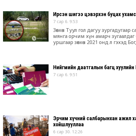
Ирсэн шигээ цэвэрхэн буцах ухамс
7 сар 6. 9:53
Зөвхөн Туул гол дагуу зургадугаар 
мянга орчим хүн амарч зугаалдаг 
уршгаар зөвхөн 2021 онд л гэхэд Бо
тонн хог хаягдал цэвэрлэн хогийн
Нийгмийн даатгалын багц хуулий
7 сар 6. 9:51
Эрчим хүчний салбарынхан ажил ха
хойшлууллаа
6 сар 30. 12:26