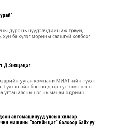
ээ
6 сар 30. 12:17
уурай”
Баяр наадмы
үргэлжилж ба
уны дүрс нь нүүдэлчдийн аж төрөхүй,
6 сар 30. 12:15
в, хүн ба хүлэг морины салшгүй холбоог
Д.Үүрийнтуяа
тогтоох юм 
оруулагч бүр
хэрэгтэй
ат Д.Энхцэцэг
6 сар 30. 12:14
ээврийн ууган компани МИАТ-ийн түүхт
П.Наранбаяр
 Түүхэн ойн босгон дээр тус хамт олон
сонгуульд “ца
 угтан авсны нэг нь манай өнөөдрийн
байгуулсан н
лгийн үйлчлэгчээр суралцах анхны 10
бусаар авч ба
нь болсон түүний сонирхолтой амьдралын
6 сар 30. 12:13
дсон автомашинууд улсын хилээр
Халх хасгаа
учин машины “хогийн цэг“ болсоор байх уу
хооронд...