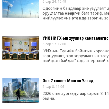
6 сар 24. 10:49
Одоогийн байдлаар энэ үзүүлэлт 20 х
оруулалтаа нөхөхөөргүй бага тариф, 
нийлүүлэх үнэ өртөг өндөр зэрэг н
болох төлөвтэй.
УИХ НИТХ-ын хуулиар хамгаалагдса
6 сар 17. 12:08
УИХ-ын Төсвийн байнгын хорооно
зарцуулалт, хөрөнгө оруулалтын тө
нийцсэн байдал” сэдэвт ерөнхий 
Төрийн ордонд зохион байгууллаа
Энэ 7 хоногт Монгол Улсад
6 сар 8. 11:06
2026 оны зургаадугаар сарын 8-1
байна.