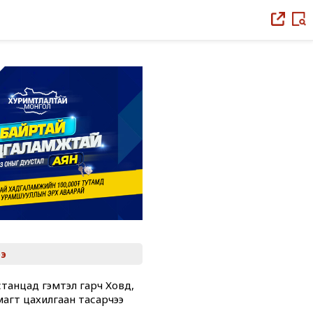
э
танцад гэмтэл гарч Ховд,
магт цахилгаан тасарчээ