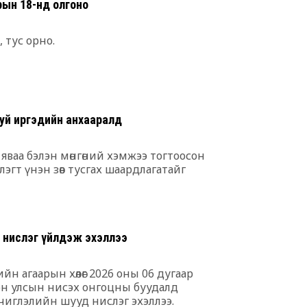
рын 18-нд олгоно
 тус орно.
уй иргэдийн анхааралд
яваа бэлэн мөнгөний хэмжээ тогтоосон
эгт үнэн зөв тусгах шаардлагатайг
 нислэг үйлдэж эхэллээ
ийн агаарын хөлөг 2026 оны 06 дугаар
лон улсын нисэх онгоцны буудалд
 чиглэлийн шууд нислэг эхэллээ.