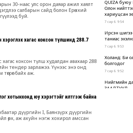
QUIZA буюу 
рын 30-наас улс орон даяар ажил хаялт
Олон нийттэ
дэгдлээ салбарын сайд болон Ерөнхий
хариуцсан з
гүүлээд буй.
7 сар 6. 9:54
Ирсэн шигээ
таниас эхэлн
 хэрэглэх хагас коксон түлшинд 288.7
7 сар 6. 9:53
Холанд: Би 
с хагас коксон түлш худалдан авахаар 288
болгодог
өгийн тендер зарлажээ. Үүнээс энэ онд
7 сар 6. 9:52
м төгрөг байх аж.
Нийгмийн да
ЗААЛТУУД
7 сар 6. 9:51
үлэг хотынхонд юу хэрэгтэйг илтгэж байна
Хууль “машин
үхбаатар дүүргийн I, Баянзүрх дүүргийн
7 сар 6. 9:49
айл өрх, аж ахуйн нэгж хохирол амссан
Г.Дамдинням
нь ч холбоот