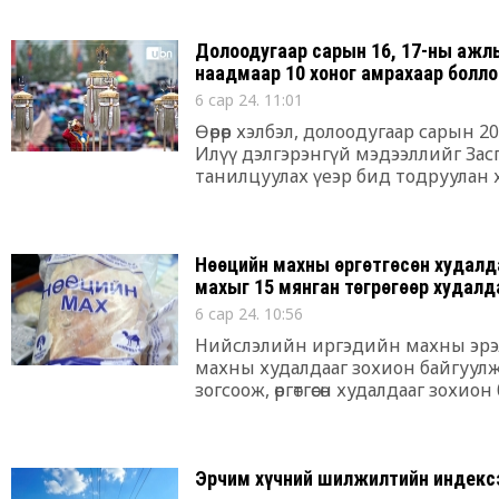
Долоодугаар сарын 16, 17-ны аж
наадмаар 10 хоног амрахаар болло
6 сар 24. 11:01
Өөрөөр хэлбэл, долоодугаар сарын 
Илүү дэлгэрэнгүй мэдээллийг За
танилцуулах үеэр бид тодруулан х
Нөөцийн махны өргөтгөсөн худалда
махыг 15 мянган төгрөгөөр худалд
6 сар 24. 10:56
Нийслэлийн иргэдийн махны эрэлт
махны худалдааг зохион байгуулж б
зогсоож, өргөтгөсөн худалдааг зохио
Эрчим хүчний шилжилтийн индексэ