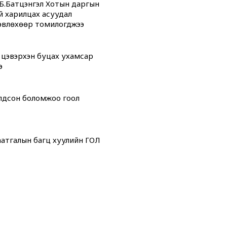
Б.Батцэнгэл Хотын даргын
й харилцах асуудал
өвлөхөөр томилогджээ
 цэвэрхэн буцах ухамсар
э
олдсон боломжоо гоол
атгалын багц хуулийн ГОЛ
дсан” өдрүүд
 “ОНТРЭ“ хоёр холбоотой
ой юм...