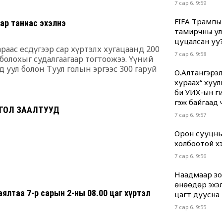
7 сар 6. 9:59
FIFA Трампы
ар таниас эхэлнэ
тамирчны ул
цуцалсан уу
сараас есдүгээр сар хүртэлх хугацаанд 200
7 сар 6. 9:58
болохыг судалгаагаар тогтоожээ. Үүний
гд уул болон Туул голын эргээс 300 гаруй
О.Алтангэрэл
 цэгт хүргэсэн байдаг аж
хураах“ хуул
би УИХ-ын гиш
гэж байгаад 
н ГОЛ ЗААЛТУУД
7 сар 6. 9:57
Орон сууцны
холбоотой хэр
7 сар 6. 9:56
Наадмаар зод
өнөөдөр эхэл
ялтаа 7-р сарын 2-ны 08.00 цаг хүртэл
цагт дуусна
7 сар 6. 9:55