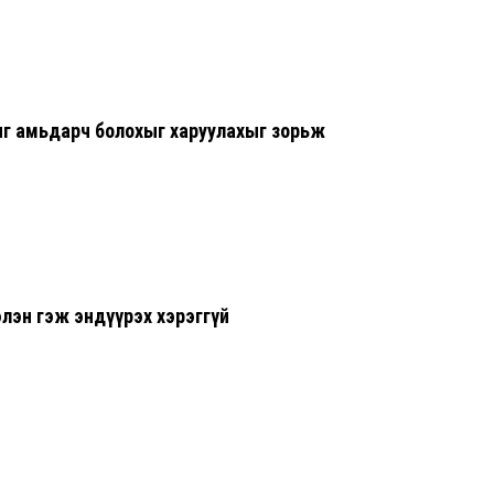
6 сар 29. 21:52
Дарга тодро
6 сар 24. 11:07
"Давхар дээ
иг амьдарч болохыг харуулахыг зорьж
төлөөлөгчид
6 сар 24. 11:06
Газрын тосн
цахилгаан а
нэмэгдүүлжээ
6 сар 24. 11:05
лэн гэж эндүүрэх хэрэггүй
БНЭУ-ын Гад
С.Жайшанкар
үйлдвэрийн б
танилцав
6 сар 24. 11:04