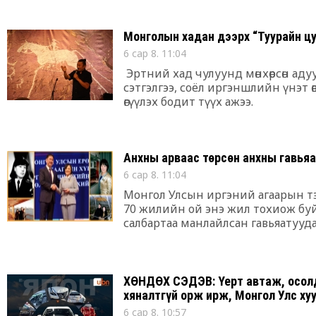
Монголын хадан дээрх “Туурайн ц
6 сар 8. 11:04
Эртний хад чулуунд мөнхөрсөн аду
сэтгэлгээ, соёл иргэншлийн үнэт ө
өгүүлэх бодит түүх ажээ.
Анхны арваас төрсөн анхны гавья
6 сар 8. 11:04
Монгол Улсын иргэний агаарын т
70 жилийн ой энэ жил тохиож буй.
салбартаа манлайлсан гавьяатуудаа
зочин Д.Энхцэцэг юм. Агаарын хө
монгол оюутнаас анхны гавьяат 
түүхээр хамтдаа аялцгаая.
ХӨНДӨХ СЭДЭВ: Үерт автаж, осол
хяналтгүй орж ирж, Монгол Улс ху
6 сар 8. 10:57