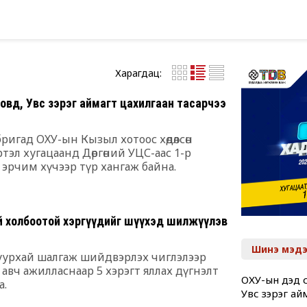
Харагдац:
овд, Увс зэрэг аймагт цахилгаан тасарчээ
ригад ОХУ-ын Кызыл хотоос хөдөлсөн
тэл хугацаанд Дөргөний УЦС-аас 1-р
 эрчим хүчээр түр хангаж байна.
й холбоотой хэргүүдийг шүүхэд шилжүүлэв
Шинэ мэдэ
шуурхай шалгаж шийдвэрлэх чиглэлээр
авч ажилласнаар 5 хэрэгт яллах дүгнэлт
ОХУ-ын дэд с
а.
Увс зэрэг ай