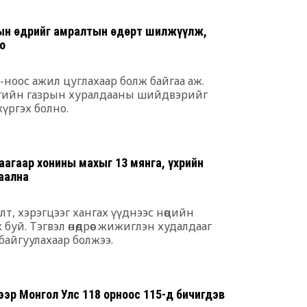
7 сар 6. 9:48
лын өдрийг амралтын өдөрт шилжүүлж,
Сурвалжлага:
о
үйлдвэр 202
7 сар 6. 9:46
20-ноос ажил цуглахаар болж байгаа аж.
сгийн газрын хуралдааны шийдвэрийг
Тэд иргэнээ 
үргэх болно.
бодлого явуу
7 сар 6. 9:45
Эрчим хүчни
агаар хонины махыг 13 мянга, үхрийн
7-р сарын 2-
аална
хойшлуулла
6 сар 30. 12:26
, хэрэгцээг хангах үүднээс нөөцийн
ТЕНДЕР: Ирэх
уй. Тэгвэл өнөөдрөөс жижиглэн худалдааг
хэрэглэх хаг
н байгуулахаар болжээ.
тэрбум төгр
6 сар 30. 12:25
эр Монгол Улс 118 орноос 115-д бичигдэв
МҮБХ: Энэ ж