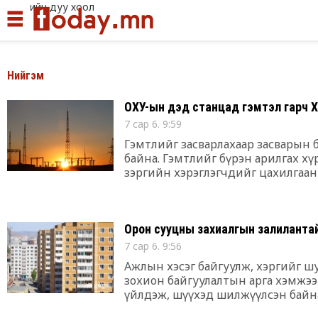
Иргэдийн дуу хоолой.
Нийгэм
ОХУ-ын дэд станцад гэмтэл гарч Х
7 сар 6. 9:59
Гэмтлийг засварлахаар засварын б
байна. Гэмтлийг бүрэн арилгах хүр
зэргийн хэрэглэгчдийг цахилгаан
Орон сууцны захиалгын залиланта
7 сар 6. 9:56
Ажлын хэсэг байгуулж, хэргийг 
зохион байгуулалтын арга хэмжээ 
үйлдэж, шүүхэд шилжүүлсэн байн