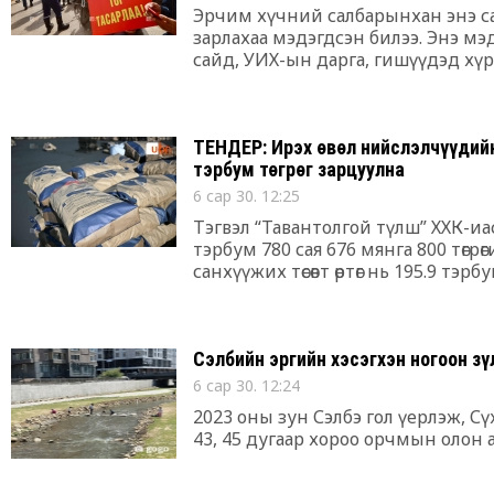
Эрчим хүчний салбарынхан энэ са
зарлахаа мэдэгдсэн билээ. Энэ мэ
сайд, УИХ-ын дарга, гишүүдэд хүр
ТЕНДЕР: Ирэх өвөл нийслэлчүүдийн
тэрбум төгрөг зарцуулна
6 сар 30. 12:25
Тэгвэл “Тавантолгой түлш” ХХК-иа
тэрбум 780 сая 676 мянга 800 төгр
санхүүжих төсөвт өртөг нь 195.9 тэрбу
Сэлбийн эргийн хэсэгхэн ногоон з
6 сар 30. 12:24
2023 оны зун Сэлбэ гол үерлэж, С
43, 45 дугаар хороо орчмын олон 