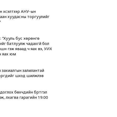
н хүсэлтээр АНУ-ын
аан хуудасны торгуулийг
?
: “Хууль бус хөрөнгө
ийг батлуулж чадахгүй бол
үүн гэж яваад ч яах вэ, УИХ
ч яах юм
 захиалгын залилантай
гүүдийг шүүхэд шилжүүлэв
оглох бөхчүүдийн бүртгэл
ж, лхагва гарагийн 19.00