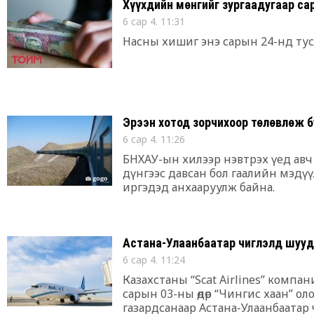
Хүүхдийн мөнгийг зургаадугаар са
6 сар 4. 11:31
Насны хишиг энэ сарын 24-нд тус,
Эрээн хотод зорчихоор төлөвлөж б
6 сар 4. 11:26
БНХАУ-ын хилээр нэвтрэх үед авч 
дүнгээс давсан бол гаалийн мэдүүл
иргэдэд анхааруулж байна.
Астана-Улаанбаатар чиглэлд шууд
6 сар 4. 11:24
Казахстаны “Scat Airlines” компан
сарын 03-ны өдөр “Чингис хаан” о
газардсанаар Астана-Улаанбаатар