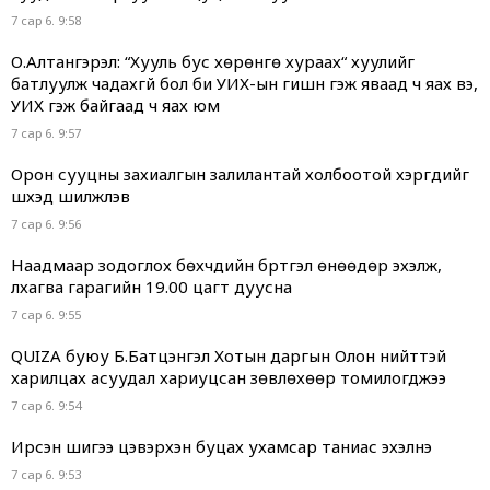
7 сар 6. 9:58
О.Алтангэрэл: “Хууль бус хөрөнгө хураах“ хуулийг
батлуулж чадахгүй бол би УИХ-ын гишүүн гэж яваад ч яах вэ,
УИХ гэж байгаад ч яах юм
7 сар 6. 9:57
Орон сууцны захиалгын залилантай холбоотой хэргүүдийг
шүүхэд шилжүүлэв
7 сар 6. 9:56
Наадмаар зодоглох бөхчүүдийн бүртгэл өнөөдөр эхэлж,
лхагва гарагийн 19.00 цагт дуусна
7 сар 6. 9:55
QUIZA буюу Б.Батцэнгэл Хотын даргын Олон нийттэй
харилцах асуудал хариуцсан зөвлөхөөр томилогджээ
7 сар 6. 9:54
Ирсэн шигээ цэвэрхэн буцах ухамсар таниас эхэлнэ
7 сар 6. 9:53