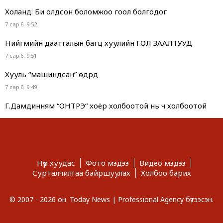
Холанд: Би олдсон боломжоо гоол болгодог
7 сар 6. 9:52
Нийгмийн даатгалын багц хуулийн ГОЛ ЗААЛТУУД
7 сар 6. 9:51
Хууль “машиндсан” өдрүүд
7 сар 6. 9:49
Г.Дамдинням “ОНТРЭ“ хоёр холбоотой нь ч холбоотой
юм...
7 сар 6. 9:48
Сурвалжлага: Хагас коксон түлшний үйлдвэр 2028 онд
ашиглалтад орно
Нүүр хуудас
Фото мэдээ
Видео мэдээ
7 сар 6. 9:46
Сурталчилгаа байршуулах
Холбоо барих
Тэд иргэнээ биш, төрөө “тураах” бодлого явуулдаг.
Харин МАНай хэд...
© 2007 - 2026 он. Today News | Professional Agency бүтээсэн.
7 сар 6. 9:45