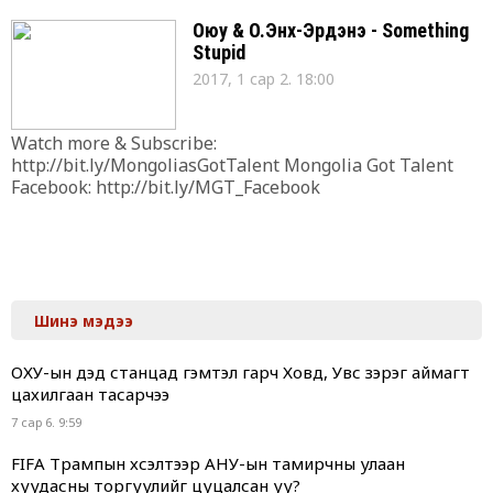
дуурийг дөрвөн удаа дуулах бөгөөд сар гаруй
хугацаанд ажиллах гэрээ байгуулжээ. Э.Амартүвшин
Оюу & О.Энх-Эрдэнэ - Something
үүний дараа буюу дөрөвдүгээр сард ОХУ-ын нийслэл
Stupid
Москва хотын Чайковскийн нэрэмжит
2017, 1 сар 2. 18:00
консерватурын их танхимд Ж.Вердийн “Трубадур”
дуурийг концерт хувилбараар дуулах аж
Watch more & Subscribe:
http://bit.ly/MongoliasGotTalent Mongolia Got Talent
Facebook: http://bit.ly/MGT_Facebook
Шинэ мэдээ
ОХУ-ын дэд станцад гэмтэл гарч Ховд, Увс зэрэг аймагт
цахилгаан тасарчээ
7 сар 6. 9:59
FIFA Трампын хүсэлтээр АНУ-ын тамирчны улаан
хуудасны торгуулийг цуцалсан уу?