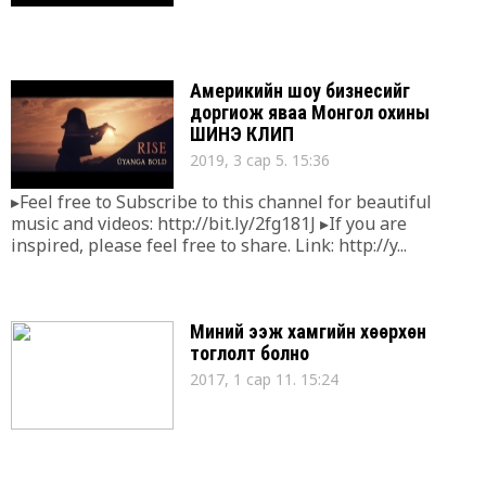
Америкийн шоу бизнесийг
доргиож яваа Монгол охины
ШИНЭ КЛИП
2019, 3 сар 5. 15:36
▸Feel free to Subscribe to this channel for beautiful
music and videos: http://bit.ly/2fg181J ▸If you are
inspired, please feel free to share. Link: http://y...
Миний ээж хамгийн хөөрхөн
тоглолт болно
2017, 1 сар 11. 15:24