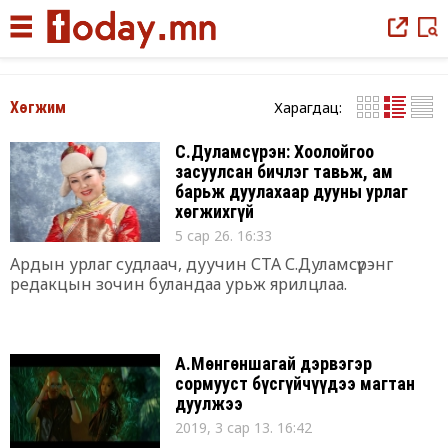
Харагдац:
Хөгжим
С.Дуламсүрэн: Хоолойгоо
засуулсан бичлэг тавьж, ам
барьж дуулахаар дууны урлаг
хөгжихгүй
5 сар 26. 16:33
Ардын урлаг судлаач, дуучин СТА С.Дуламсүрэнг
редакцын зочин буландаа урьж ярилцлаа.
А.Мөнгөншагай дэрвэгэр
сормууст бүсгүйчүүдээ магтан
дуулжээ
2019, 3 сар 13. 16:42