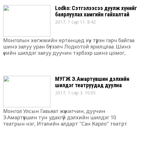
Lodko: Сэтгэлээсээ дуулж хүнийг
баярлуулах хамгийн гайхалтай
2017, 1 сар 11. 8:42
Монголын хөгжмийн ертөнцөд хүч түрэн гарч байгаа
шинэ залуу уран бүтээлч Лодкотой ярилцлаа. Шинэ
үеийн шилдэг залуу дуучин тэрбээр шинэ цомог,
шинэ клипнийхээ ажилд ороод тун ч завгүй явна. -
Сайн байна уу? Юуны өмнө таньд энэ сайхан
өдрийн мэндийг хүргэе
МУГЖ Э.Амартүвшин дэлхийн
шилдэг театруудад дуулна
2017, 1 сар 3. 10:05
Монгол Улсын Гавьяат жүжигчин, дуучин
Э.Амартүвшин тун удахгүй дэлхийн шилдэг 10
театрын нэг, Италийн алдарт "Сан Карло" театрт
дуулах гэж байна. Алдарт Неополь хотын театрт
тэрээр Ж.Вердийн сонгодог бүтээл “Риголетто”