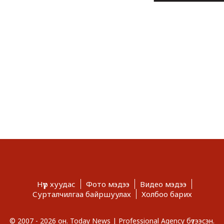
Нүүр хуудас
Фото мэдээ
Видео мэдээ
Сурталчилгаа байршуулах
Холбоо барих
© 2007 - 2026 он. Today News | Professional Agency бүтээсэн.