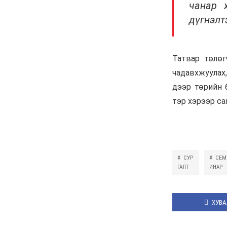
автаж, осолдсон
автомашинууд улсын
хилээр хяналтгүй орж
ирж, Монгол Улс хуучин
машины “хогийн цэг“
болсоор байх уу
6 сар 8. 10:57
Долоо хоногийн өрнийн
зурхай 2026.VI.08-14
6 сар 8. 10:56
Сурвалжлага:
"Хайлаастад хаан шиг
амьдарч болохыг
харуулахыг зорьж
байна"
6 сар 8. 10:55
Цемент цутгаснаа
цэцэрлэгт хүрээлэн гэж
эндүүрэх хэрэггүй