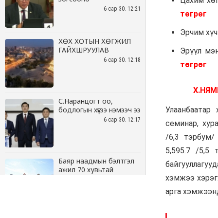
6 сар 30. 12:21
ХӨХ ХОТЫН ХӨГЖИЛ
ГАЙХШРУУЛАВ
6 сар 30. 12:18
С.Наранцогт оо,
бодлогын хүүгээ нэмээч ээ
6 сар 30. 12:17
Баяр наадмын бэлтгэл
ажил 70 хувьтай
үргэлжилж байна
6 сар 30. 12:15