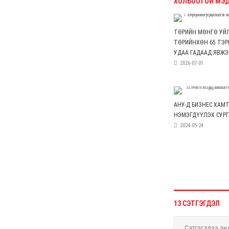
чиглэлд шууд нислэг
үйлдэж эхэллээ
6 сар 4. 11:24
УДШ-ийн Ерөнхий
шүүгчээр томилох Ц.Цогт
гэж хэн бэ?
6 сар 4. 11:20
МАН-ын зодоон: Сэлбэ
төсөл Э.Бат-Амгаланд,
Бор тээг Н.Учралд
шилжив
6 сар 4. 11:18
С.Цэнгүүн: МАН бүх
төрлийн татварыг
нэмэгдүүлж, мөрийн
хөтөлбөрийнхөө эсрэг
ажилласан