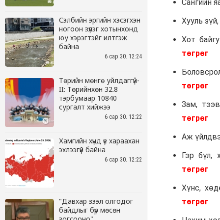
Сэлбийн эргийн хэсэгхэн
ногоон зүлэг хотынхонд
юу хэрэгтэйг илтгэж
байна
6 сар 30. 12:24
Төрийн мөнгө уйлдаггүй-
II: Төрийнхөн 32.8
тэрбумаар 10840
сургалт хийжээ
6 сар 30. 12:22
Хамгийн хүнд үе хараахан
эхлээгүй байна
6 сар 30. 12:22
"Давхар зээл олгодог
байдлыг бүр мөсөн
зогсооно"