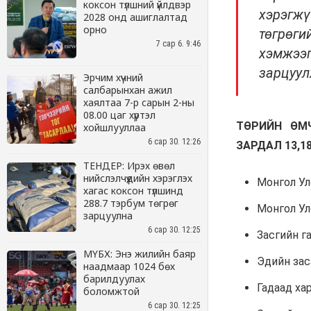
коксон түлшний үйлдвэр
2028 онд ашиглалтад
орно
7 сар 6. 9:46
Эрчим хүчний
салбарынхан ажил
хаялтаа 7-р сарын 2-ны
08.00 цаг хүртэл
хойшлууллаа
6 сар 30. 12:26
ТЕНДЕР: Ирэх өвөл
нийслэлчүүдийн хэрэглэх
хагас коксон түлшинд
288.7 тэрбум төгрөг
зарцуулна
6 сар 30. 12:25
МҮБХ: Энэ жилийн баяр
наадмаар 1024 бөх
барилдуулах
боломжтой
6 сар 30. 12:25