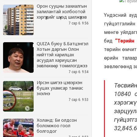
Орон сууцны захиалгын
залилантай холбоотой
хэргүүдийг шүүхэд шилжүүлэв
7 сар 6. 9:56
QUIZA буюу Б.Батцэнгэл
Хотын даргын Олон
нийттэй харилцах
асуудал хариуцсан
зөвлөхөөр томилогджээ
7 сар 6. 9:54
Ирсэн шигээ цэвэрхэн
буцах ухамсар таниас
эхэлнэ
7 сар 6. 9:53
Холанд: Би олдсон
боломжоо гоол
болгодог