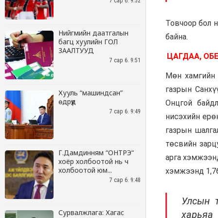
7 сар 6. 9:52
Нийгмийн даатгалын
багц хуулийн ГОЛ
ЗААЛТУУД
7 сар 6. 9:51
Хууль “машиндсан”
өдрүүд
7 сар 6. 9:49
Г.Дамдинням “ОНТРЭ“
хоёр холбоотой нь ч
холбоотой юм...
7 сар 6. 9:48
Сурвалжлага: Хагас