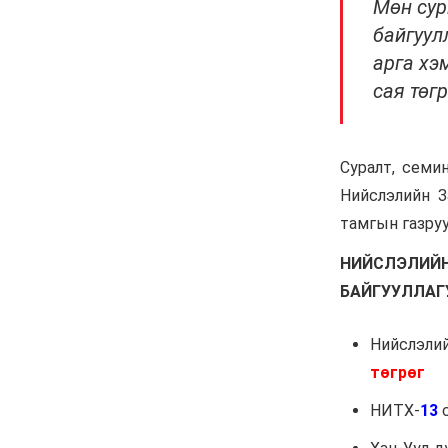
Д.Үүрийнтуяа: АМНАТ-
ийг ялгаатай тогтоох
юм бол компани,
хөрөнгө оруулагч бүрд
зориулсан хуультай
болох хэрэгтэй
6 сар 30. 12:14
П.Наранбаяр: Орон
нутгийн нөхөн
сонгуульд “царцаа”
нүүлгэж ялалт байгуулсан
нь төрийн эрхийг хууль
бусаар авч байна гэсэн
үг
6 сар 30. 12:13
Дарга тодрох цаг
6 сар 24. 11:07
"Давхар дээл"-ээ