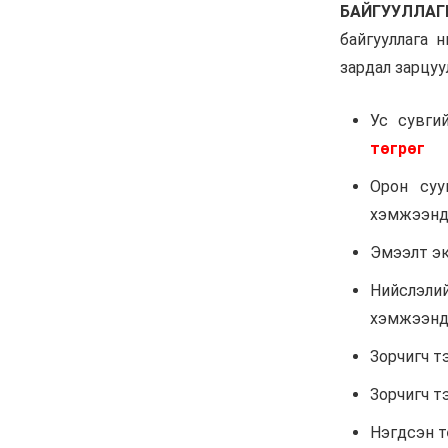
санхүүгийн зөрчил илэрчээ
6 сар 24. 11:02
Долоодугаар сарын 16,
17-ны ажлын өдрийг
амралтын өдөрт
шилжүүлж, наадмаар 10
хоног амрахаар боллоо
6 сар 24. 11:01
М.Энхцэцэг: Хорин
киловаттын хүчин
чадалтай системтэй айл
жилд 10 сая төгрөгөөс
дээш орлого олох
боломжтой
6 сар 24. 10:47
Шарк имижээс салж
чадахгүй яваа
Б.Пунсалмаа
6 сар 24. 10:43