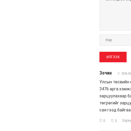
6 сар 4. 11:16
Ашиглалтад ордоггүй,
ажил нь урагшилдаггүй
барилгууд иргэдийг
хохироосоор байг уу?
6 сар 3. 12:18