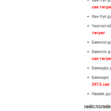
тайлсан НИТХ-ын
төлөөлөгчид
6 сар 24. 11:06
Газрын тосны үнийн
өсөлт Хятадын
цахилгаан автомашины
эрэлтийг нэмэгдүүлжээ
6 сар 24. 11:05
БНЭУ-ын Гадаад
хэргийн сайд
С.Жайшанкар Газрын
тос боловсруулах
үйлдвэрийн бүтээн
байгуулалтын явцтай
танилцав
6 сар 24. 11:04
АУДИТ:Сайд асан
Б.Чойжилсүрэнд 288.3
тэрбум төгрөгийн