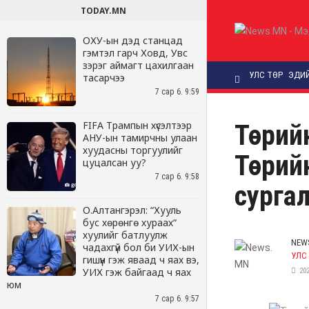
TODAY.MN
ОХУ-ын дэд станцад
гэмтэл гарч Ховд, Увс
зэрэг аймагт цахилгаан
тасарчээ
7 сар 6. 9:59
FIFA Трампын хүсэлтээр
АНУ-ын тамирчны улаан
хуудасны торгуулийг
цуцалсан уу?
7 сар 6. 9:58
О.Алтангэрэл: “Хууль
бус хөрөнгө хураах“
хуулийг батлуулж
чадахгүй бол би УИХ-ын
гишүүн гэж яваад ч яах вэ,
УИХ гэж байгаад ч яах
юм
7 сар 6. 9:57