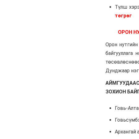
Жүдо бөхийн Австралийн
аварга шалгаруулах
тэмцээнээс Монголын
тамирчид дөрвөн
медаль хүртэв
6 сар 8. 11:07
Энэ 7 хоногт Монгол
Улсад
6 сар 8. 11:06
Монголын хадан дээрх
“Туурайн цуурай”
6 сар 8. 11:04
Анхны арваас төрсөн
анхны гавьяат
Д.Энхцэцэг