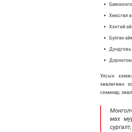
6 сар 8. 11:04
Говь-Алтай аймагт
хуулиас давсан хувийн
эрх ашиг ноёлж байна
6 сар 8. 11:02
Н.Учрал 100 хонолгүй
огцорсон ардчиллаас
хойших анхны Ерөнхий
сайд болж магадгүй…
6 сар 8. 11:00
Д.Баясгалан А.Амундра
хоёр эвлэрч “Бодь”-ийн
110 сая долларын хэрэг
царцахаар боллоо
6 сар 8. 10:58
ХӨНДӨХ СЭДЭВ: Үерт