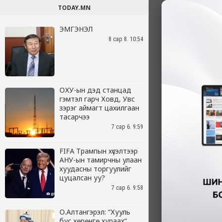
TODAY.MN
ЭМГЭНЭЛ
8 сар 8. 10:54
ОХУ-ын дэд станцад
гэмтэл гарч Ховд, Увс
зэрэг аймагт цахилгаан
тасарчээ
7 сар 6. 9:59
FIFA Трампын хүсэлтээр
АНУ-ын тамирчны улаан
хуудасны торгуулийг
цуцалсан уу?
7 сар 6. 9:58
О.Алтангэрэл: “Хууль
бус хөрөнгө хураах“