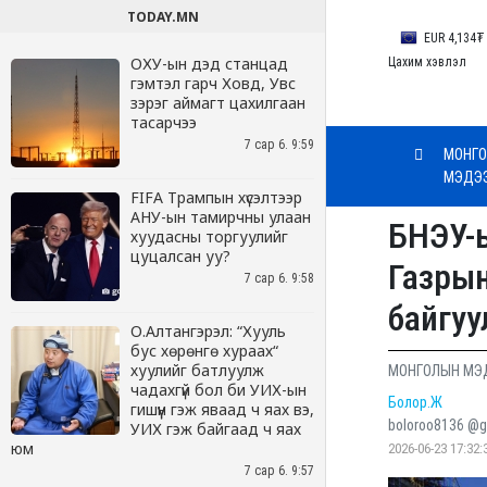
TODAY.MN
ОХУ-ын дэд станцад
гэмтэл гарч Ховд, Увс
зэрэг аймагт цахилгаан
тасарчээ
7 сар 6. 9:59
FIFA Трампын хүсэлтээр
АНУ-ын тамирчны улаан
хуудасны торгуулийг
цуцалсан уу?
7 сар 6. 9:58
О.Алтангэрэл: “Хууль
бус хөрөнгө хураах“
хуулийг батлуулж
чадахгүй бол би УИХ-ын
гишүүн гэж яваад ч яах вэ,
УИХ гэж байгаад ч яах
юм
7 сар 6. 9:57