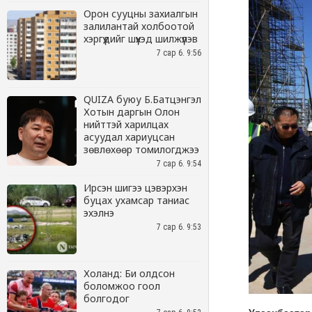
Орон сууцны захиалгын
залилантай холбоотой
хэргүүдийг шүүхэд шилжүүлэв
7 сар 6. 9:56
QUIZA буюу Б.Батцэнгэл
Хотын даргын Олон
нийттэй харилцах
асуудал хариуцсан
зөвлөхөөр томилогджээ
7 сар 6. 9:54
Ирсэн шигээ цэвэрхэн
буцах ухамсар таниас
эхэлнэ
7 сар 6. 9:53
Холанд: Би олдсон
боломжоо гоол
болгодог