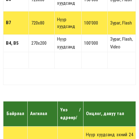
хуудсанд
Нүүр
B7
720x80
100’000
Зураг, Flash
хуудсанд
Нүүр
Зураг, Flash,
B4, B5
270x200
100'000
хуудсанд
Video
Үнэ /
Байрлал
Ангилал
Онцлог, давуу тал
өдрөөр/
Нүүр хуудсанд эхний 24