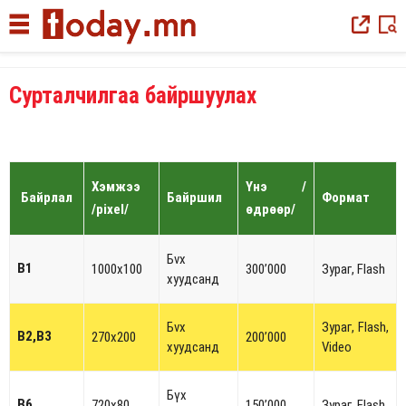
|
Сурталчилгаа байршуулах
Хэмжээ
Үнэ
/
Байрлал
Байршил
Формат
/pixel/
өдрөөр/
Бvх
B1
1000x100
300’000
Зураг, Flash
хуудсанд
Бvх
Зураг, Flash,
B2,B3
270x200
200’000
хуудсанд
Video
Бүх
B6
720x80
150’000
Зураг, Flash