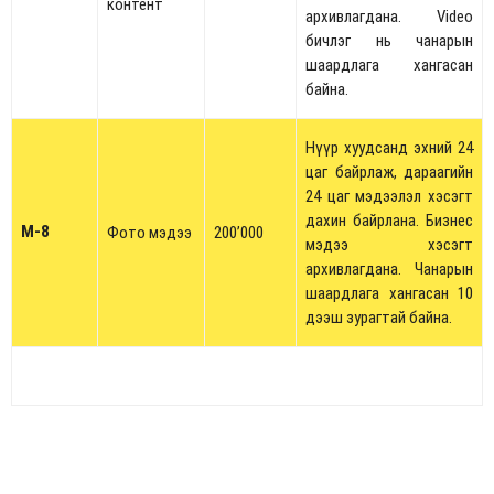
контент
архивлагдана. Video
бичлэг нь чанарын
шаардлага хангасан
байна.
Нүүр хуудсанд эхний 24
цаг байрлаж, дараагийн
24 цаг мэдээлэл хэсэгт
дахин байрлана. Бизнес
М-8
Фото мэдээ
200’000
мэдээ хэсэгт
архивлагдана. Чанарын
шаардлага хангасан 10
дээш зурагтай байна.