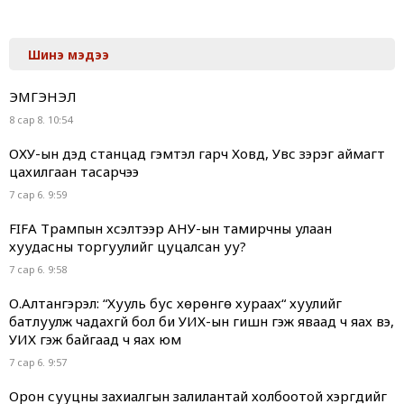
Шинэ мэдээ
ЭМГЭНЭЛ
8 сар 8. 10:54
ОХУ-ын дэд станцад гэмтэл гарч Ховд, Увс зэрэг аймагт
цахилгаан тасарчээ
7 сар 6. 9:59
FIFA Трампын хүсэлтээр АНУ-ын тамирчны улаан
хуудасны торгуулийг цуцалсан уу?
7 сар 6. 9:58
О.Алтангэрэл: “Хууль бус хөрөнгө хураах“ хуулийг
батлуулж чадахгүй бол би УИХ-ын гишүүн гэж яваад ч яах вэ,
УИХ гэж байгаад ч яах юм
7 сар 6. 9:57
Орон сууцны захиалгын залилантай холбоотой хэргүүдийг