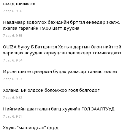
шүүхэд шилжүүлэв
7 сар 6. 9:56
Наадмаар зодоглох бөхчүүдийн бүртгэл өнөөдөр эхэлж,
лхагва гарагийн 19.00 цагт дуусна
7 сар 6. 9:55
QUIZA буюу Б.Батцэнгэл Хотын даргын Олон нийттэй
харилцах асуудал хариуцсан зөвлөхөөр томилогджээ
7 сар 6. 9:54
Ирсэн шигээ цэвэрхэн буцах ухамсар таниас эхэлнэ
7 сар 6. 9:53
Холанд: Би олдсон боломжоо гоол болгодог
7 сар 6. 9:52
Нийгмийн даатгалын багц хуулийн ГОЛ ЗААЛТУУД
7 сар 6. 9:51
Хууль “машиндсан” өдрүүд