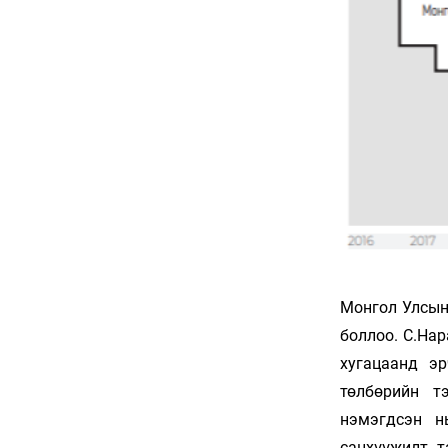
Баяр наадмын бэлтгэл
ажил 70 хувьтай
үргэлжилж байна
6 сар 30. 12:15
Д.Үүрийнтуяа: АМНАТ-
ийг ялгаатай тогтоох
юм бол компани,
хөрөнгө оруулагч бүрд
зориулсан хуультай
болох хэрэгтэй
6 сар 30. 12:14
П.Наранбаяр: Орон
нутгийн нөхөн
сонгуульд “царцаа”
нүүлгэж ялалт байгуулсан
нь төрийн эрхийг хууль
бусаар авч байна гэсэн
үг
6 сар 30. 12:13
Дарга тодрох цаг