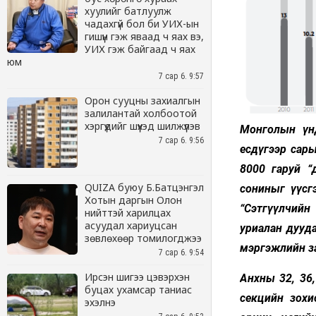
хуулийг батлуулж
чадахгүй бол би УИХ-ын
гишүүн гэж яваад ч яах вэ,
УИХ гэж байгаад ч яах
юм
7 сар 6. 9:57
Орон сууцны захиалгын
залилантай холбоотой
хэргүүдийг шүүхэд шилжүүлэв
7 сар 6. 9:56
QUIZA буюу Б.Батцэнгэл
Хотын даргын Олон
нийттэй харилцах
асуудал хариуцсан
зөвлөхөөр томилогджээ
7 сар 6. 9:54
Ирсэн шигээ цэвэрхэн
буцах ухамсар таниас
эхэлнэ