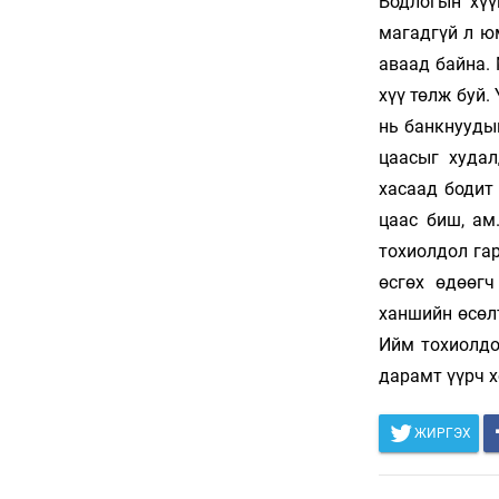
танилцав
6 сар 24. 11:04
АУДИТ:Сайд асан
Б.Чойжилсүрэнд 288.3
тэрбум төгрөгийн
санхүүгийн зөрчил илэрчээ
6 сар 24. 11:02
Долоодугаар сарын 16,
17-ны ажлын өдрийг
амралтын өдөрт
шилжүүлж, наадмаар 10
хоног амрахаар боллоо
6 сар 24. 11:01
М.Энхцэцэг: Хорин
киловаттын хүчин
чадалтай системтэй айл
жилд 10 сая төгрөгөөс
дээш орлого олох
боломжтой
6 сар 24. 10:47