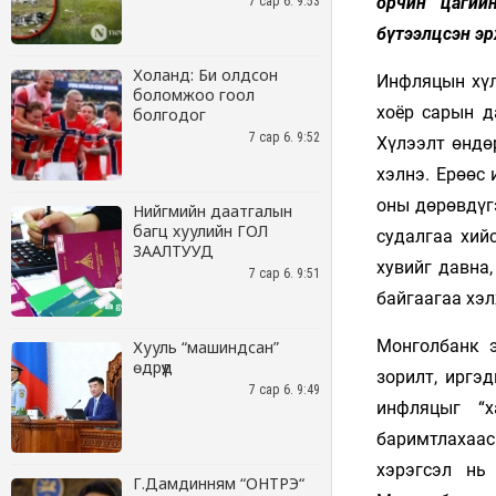
7 сар 6. 9:53
Холанд: Би олдсон
боломжоо гоол
болгодог
7 сар 6. 9:52
Нийгмийн даатгалын
багц хуулийн ГОЛ
ЗААЛТУУД
7 сар 6. 9:51
Хууль “машиндсан”
өдрүүд
7 сар 6. 9:49
Г.Дамдинням “ОНТРЭ“