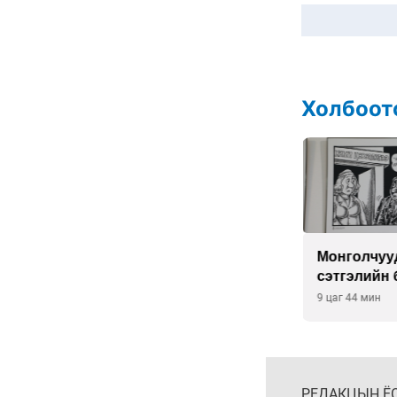
Анхны арваас төрсөн
анхны гавьяат
Д.Энхцэцэг
6 сар 8. 11:04
Говь-Алтай аймагт
хуулиас давсан хувийн
эрх ашиг ноёлж байна
6 сар 8. 11:02
Н.Учрал 100 хонолгүй
огцорсон ардчиллаас
хойших анхны Ерөнхий
сайд болж магадгүй…
6 сар 8. 11:00
Д.Баясгалан А.Амундра