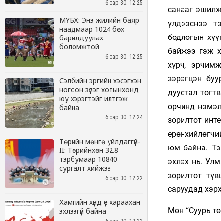
6 сар 30. 12:25
МҮБХ: Энэ жилийн баяр
наадмаар 1024 бөх
барилдуулах
боломжтой
6 сар 30. 12:25
Сэлбийн эргийн хэсэгхэн
ногоон зүлэг хотынхонд
юу хэрэгтэйг илтгэж
байна
6 сар 30. 12:24
Төрийн мөнгө уйлдаггүй-
II: Төрийнхөн 32.8
тэрбумаар 10840
сургалт хийжээ
6 сар 30. 12:22
Хамгийн хүнд үе хараахан
эхлээгүй байна