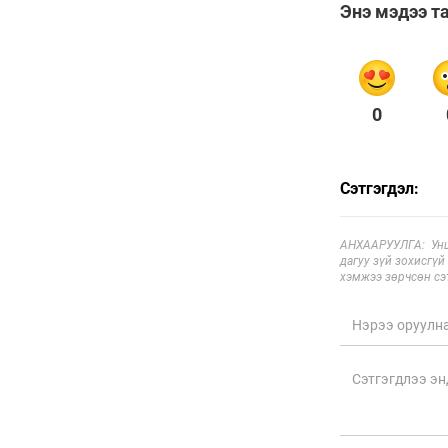
Шарк имижээс салж
чадахгүй яваа
Б.Пунсалмаа
6 сар 24. 10:43
Жүдо бөхийн Австралийн
аварга шалгаруулах
тэмцээнээс Монголын
тамирчид дөрвөн
медаль хүртэв
6 сар 8. 11:07
Энэ 7 хоногт Монгол
Улсад
6 сар 8. 11:06
Монголын хадан дээрх
“Туурайн цуурай”
6 сар 8. 11:04