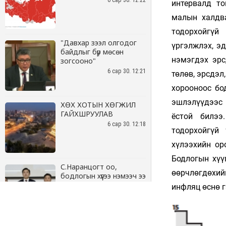
6 сар 30. 12:22
"Давхар зээл олгодог
байдлыг бүр мөсөн
зогсооно"
6 сар 30. 12:21
ХӨХ ХОТЫН ХӨГЖИЛ
ГАЙХШРУУЛАВ
6 сар 30. 12:18
С.Наранцогт оо,
бодлогын хүүгээ нэмээч ээ
6 сар 30. 12:17