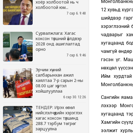
хоёр холбоотой нь ч
холбоотой юм...
7 сар 6. 9:48
Сурвалжлага: Хагас
коксон түлшний үйлдвэр
2028 онд ашиглалтад
орно
7 сар 6. 9:46
Эрчим хүчний
салбарынхан ажил
хаялтаа 7-р сарын 2-ны
08.00 цаг хүртэл
хойшлууллаа
6 сар 30. 12:26
ТЕНДЕР: Ирэх өвөл
нийслэлчүүдийн хэрэглэх
хагас коксон түлшинд
288.7 тэрбум төгрөг
зарцуулна