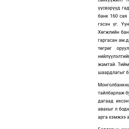
6 сар 24. 11:07
"Давхар дээл"-ээ
тайлсан НИТХ-ын
төлөөлөгчид
6 сар 24. 11:06
Газрын тосны үнийн
өсөлт Хятадын
цахилгаан автомашины
эрэлтийг нэмэгдүүлжээ
6 сар 24. 11:05
БНЭУ-ын Гадаад
хэргийн сайд
С.Жайшанкар Газрын
тос боловсруулах
үйлдвэрийн бүтээн
байгуулалтын явцтай