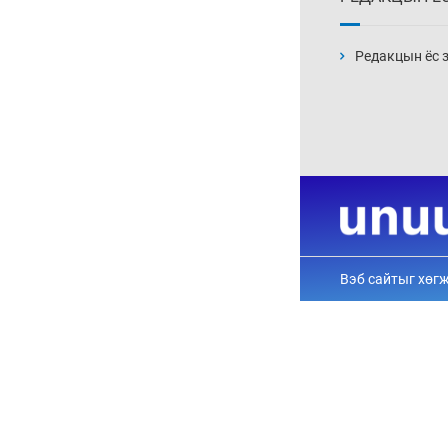
хоёр эвлэрч “Бодь”-ийн
110 сая долларын хэрэг
царцахаар боллоо
6 сар 8. 10:58
ХӨНДӨХ СЭДЭВ: Үерт
автаж, осолдсон
автомашинууд улсын
хилээр хяналтгүй орж
ирж, Монгол Улс хуучин
машины “хогийн цэг“
болсоор байх уу
6 сар 8. 10:57
Долоо хоногийн өрнийн
зурхай 2026.VI.08-14
6 сар 8. 10:56
Сурвалжлага:
"Хайлаастад хаан шиг
амьдарч болохыг