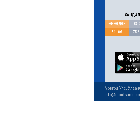
"Давхар дээл"-ээ
тайлсан НИТХ-ын
төлөөлөгчид
6 сар 24. 11:06
Газрын тосны үнийн өсөлт
Хятадын цахилгаан
автомашины эрэлтийг
нэмэгдүүлжээ
6 сар 24. 11:05
БНЭУ-ын Гадаад
хэргийн сайд
С.Жайшанкар Газрын
тос боловсруулах
үйлдвэрийн бүтээн
байгуулалтын явцтай
танилцав