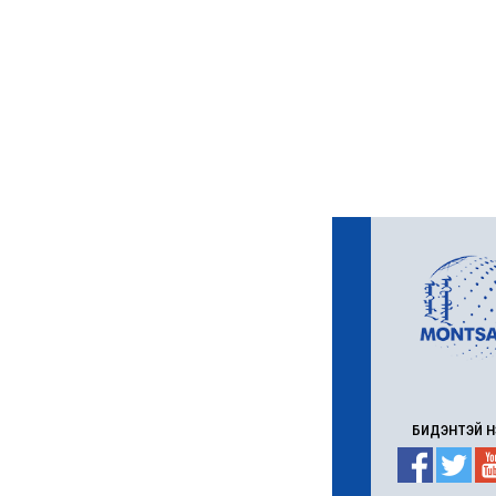
ажил 70 хувьтай
үргэлжилж байна
6 сар 30. 12:15
Д.Үүрийнтуяа: АМНАТ-
ийг ялгаатай тогтоох
юм бол компани, хөрөнгө
оруулагч бүрд
зориулсан хуультай
болох хэрэгтэй
6 сар 30. 12:14
П.Наранбаяр: Орон
нутгийн нөхөн сонгуульд
“царцаа” нүүлгэж ялалт
байгуулсан нь төрийн
эрхийг хууль бусаар авч
байна гэсэн үг
6 сар 30. 12:13
Дарга тодрох цаг
6 сар 24. 11:07