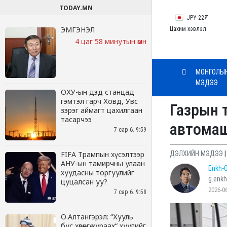
TODAY.MN
ЭМГЭНЭЛ
4 цаг 58 минутын өмнө
ОХУ-ын дэд станцад
гэмтэл гарч Ховд, Увс
зэрэг аймагт цахилгаан
тасарчээ
7 сар 6. 9:59
FIFA Трампын хүсэлтээр
АНУ-ын тамирчны улаан
хуудасны торгуулийг
цуцалсан уу?
7 сар 6. 9:58
О.Алтангэрэл: “Хууль
бус хөрөнгө хураах“ хуулийг