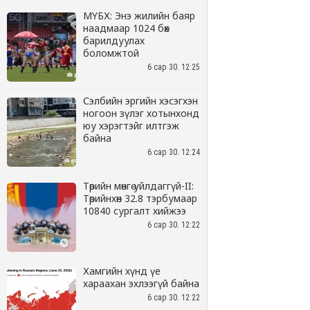
МҮБХ: Энэ жилийн баяр
наадмаар 1024 бөх
барилдуулах
боломжтой
6 сар 30. 12:25
Сэлбийн эргийн хэсэгхэн
ногоон зүлэг хотынхонд
юу хэрэгтэйг илтгэж
байна
6 сар 30. 12:24
Төрийн мөнгө уйлдаггүй-II:
Төрийнхөн 32.8 тэрбумаар
10840 сургалт хийжээ
6 сар 30. 12:22
Хамгийн хүнд үе
хараахан эхлээгүй байна
6 сар 30. 12:22