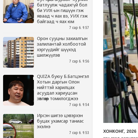
батлуулж чадахгүй бол
би УИХ-ын гишүүн гэж
яваад ч яах вэ, УИХ гэж
байгаад ч яах юм
7 сар 6. 9:57
Орон сууцны захиалгын
залилантай холбоотой
хэргүүдийг шүүхэд
шилжүүлэв
7 сар 6. 9:56
QUIZA буюу Б.Батцэнгэл
Хотын даргын Олон
нийттэй харилцах
асуудал хариуцсан
зөвлөхөөр томилогджээ
7 сар 6. 9:54
Ирсэн шигээ цэвэрхэн
буцах ухамсар таниас
эхэлнэ
7 сар 6. 9:53