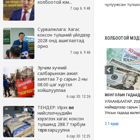
холбоотой юм...
7 сар 6. 9:48
Сурвалжлага: Хагас
коксон түлшний үйлдвэр
2028 онд ашиглалтад
орно
7 сар 6. 9:46
Эрчим хүчний
салбарынхан ажил
хаялтаа 7-р сарын 2-ны
08.00 цаг хүртэл
хойшлууллаа
6 сар 30. 12:26
ТЕНДЕР: Ирэх өвөл
нийслэлчүүдийн
хэрэглэх хагас коксон
түлшинд 288.7 тэрбум
төгрөг зарцуулна
6 сар 30. 12:25