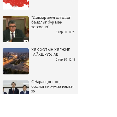
"Давхар зээл олгодог
байдлыг бүр мөсөн
зогсооно"
6 сар 30. 12:21
ХӨХ ХОТЫН ХӨГЖИЛ
ГАЙХШРУУЛАВ
6 сар 30. 12:18
С.Наранцогт оо,
бодлогын хүүгээ нэмээч
ээ
6 сар 30. 12:17
Баяр наадмын бэлтгэл