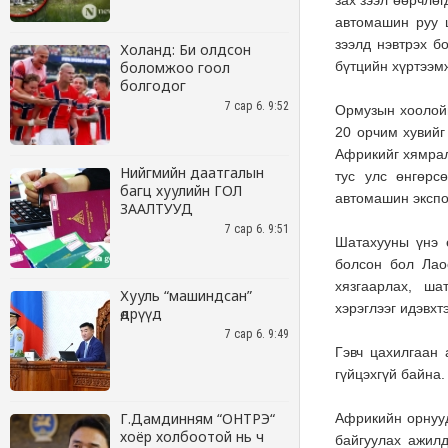
Холанд: Би олдсон
боломжоо гоол
болгодог
7 сар 6. 9:52
Нийгмийн даатгалын
багц хуулийн ГОЛ
ЗААЛТУУД
7 сар 6. 9:51
Хууль “машиндсан”
өдрүүд
7 сар 6. 9:49
Г.Дамдинням “ОНТРЭ“
хоёр холбоотой нь ч