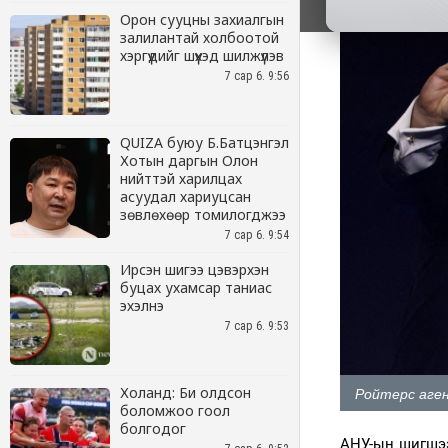
Орон сууцны захиалгын
залилантай холбоотой
хэргүүдийг шүүхэд шилжүүлэв
7 сар 6. 9:56
QUIZA буюу Б.Батцэнгэл
Хотын даргын Олон
нийттэй харилцах
асуудал хариуцсан
зөвлөхөөр томилогджээ
7 сар 6. 9:54
Ирсэн шигээ цэвэрхэн
буцах ухамсар таниас
эхэлнэ
7 сар 6. 9:53
Холанд: Би олдсон
боломжоо гоол
болгодог