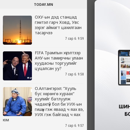
TODAY.MN
ОХУ-ын дэд станцад
гэмтэл гарч Ховд, Увс
зэрэг аймагт цахилгаан
тасарчээ
7 сар 6. 9:59
FIFA Трампын хүсэлтээр
АНУ-ын тамирчны улаан
хуудасны торгуулийг
цуцалсан уу?
7 сар 6. 9:58
О.Алтангэрэл: “Хууль
бус хөрөнгө хураах“
хуулийг батлуулж
чадахгүй бол би УИХ-ын
гишүүн гэж яваад ч яах вэ,
УИХ гэж байгаад ч яах
юм
7 сар 6. 9:57