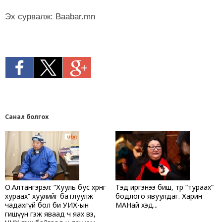
Эх сурвалж: Baabar.mn
Санал болгох
О.Алтангэрэл: “Хууль бус хөрөнгө
Тэд иргэнээ биш, төрөө “тураах”
хураах“ хуулийг батлуулж
бодлого явуулдаг. Харин
чадахгүй бол би УИХ-ын
МАНай хэд...
гишүүн гэж яваад ч яах вэ,