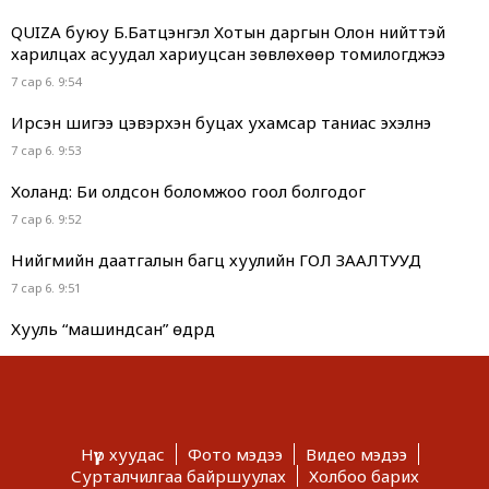
QUIZA буюу Б.Батцэнгэл Хотын даргын Олон нийттэй
харилцах асуудал хариуцсан зөвлөхөөр томилогджээ
7 сар 6. 9:54
Ирсэн шигээ цэвэрхэн буцах ухамсар таниас эхэлнэ
7 сар 6. 9:53
Холанд: Би олдсон боломжоо гоол болгодог
7 сар 6. 9:52
Нийгмийн даатгалын багц хуулийн ГОЛ ЗААЛТУУД
7 сар 6. 9:51
Хууль “машиндсан” өдрүүд
7 сар 6. 9:49
Г.Дамдинням “ОНТРЭ“ хоёр холбоотой нь ч холбоотой
юм...
7 сар 6. 9:48
Нүүр хуудас
Фото мэдээ
Видео мэдээ
Сурталчилгаа байршуулах
Холбоо барих
Сурвалжлага: Хагас коксон түлшний үйлдвэр 2028 онд