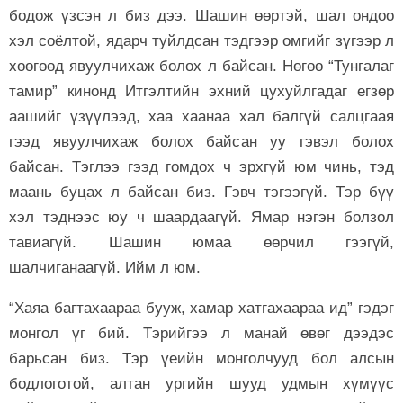
бодож үзсэн л биз дээ. Шашин өөртэй, шал ондоо
хэл соёлтой, ядарч туйлдсан тэдгээр омгийг зүгээр л
хөөгөөд явуулчихаж болох л байсан. Нөгөө “Тунгалаг
тамир” кинонд Итгэлтийн эхний цухуйлгадаг егзөр
аашийг үзүүлээд, хаа хаанаа хал балгүй салцгаая
гээд явуулчихаж болох байсан уу гэвэл болох
байсан. Тэглээ гээд гомдох ч эрхгүй юм чинь, тэд
маань буцах л байсан биз. Гэвч тэгээгүй. Тэр бүү
хэл тэднээс юу ч шаардаагүй. Ямар нэгэн болзол
тавиагүй. Шашин юмаа өөрчил гээгүй,
шалчиганаагүй. Ийм л юм.
“Хаяа багтахаараа бууж, хамар хатгахаараа ид” гэдэг
монгол үг бий. Тэрийгээ л манай өвөг дээдэс
барьсан биз. Тэр үеийн монголчууд бол алсын
бодлоготой, алтан ургийн шууд удмын хүмүүс