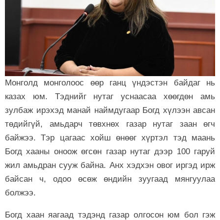
Монголд монголоос өөр ганц үндэстэн байдаг нь
казах юм. Тэднийг нутаг уснаасаа хөөгдөн амь
зулбаж ирэхэд манай наймдугаар Богд хүлээн авсан
төдийгүй, амьдарч төвхнөх газар нутаг заан өгч
байжээ. Тэр цагаас хойш өнөөг хүртэл тэд маань
Богд хааны оноож өгсөн газар нутаг дээр 100 гаруй
жил амьдран сууж байна. Анх хэдхэн овог иргэд ирж
байсан ч, одоо өсөж өндийн зуугаад мянгуулаа
болжээ.
Богд хаан яагаад тэдэнд газар олгосон юм бол гэж