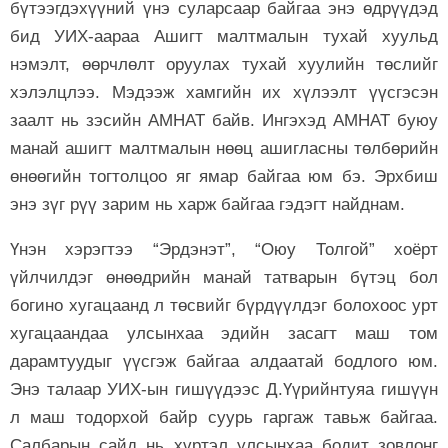
бүтээгдэхүүний үнэ суларсаар байгаа энэ өдрүүдэд
бид УИХ-аараа Ашигт малтмалын тухай хуульд
нэмэлт, өөрчлөлт оруулах тухай хуулийн төслийг
хэлэлцлээ. Мэдээж хамгийн их хүлээлт үүсгэсэн
заалт нь зэсийн АМНАТ байв. Ингэхэд АМНАТ буюу
манай ашигт малтмалын нөөц ашигласны төлбөрийн
өнөөгийн тогтолцоо яг ямар байгаа юм бэ. Эрхбиш
энэ зүг рүү зарим нь харж байгаа гэдэгт найднам.
Үнэн хэрэгтээ “Эрдэнэт”, “Оюу Толгой” хоёрт
үйлчилдэг өнөөдрийн манай татварын бүтэц бол
богино хугацаанд л төсвийг бүрдүүлдэг болохоос урт
хугацаандаа улсынхаа эдийн засагт маш том
дарамтуудыг үүсгэж байгаа алдаатай бодлого юм.
Энэ талаар УИХ-ын гишүүдээс Д.Үүрийнтуяа гишүүн
л маш тодорхой байр суурь гаргаж тавьж байгаа.
Салбарын сайд нь хүртэл улсынхаа бодит зовлонг