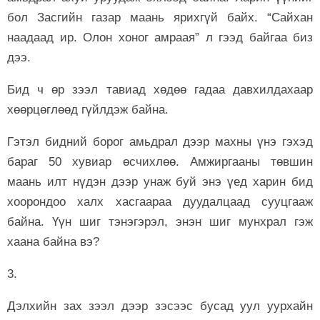
бол Засгийн газар маань ярихгүй байх. “Сайхан
наадаад ир. Олон хоног амраая” л гээд байгаа биз
дээ.
Бид ч өр зээл тавиад хөдөө гадаа давхилдахаар
хөөрцөглөөд гүйлдэж байна.
Гэтэл бидний борог амьдрал дээр махны үнэ гэхэд
бараг 50 хувиар өсчихлөө. Амжиргааны төвшин
маань илт нүдэн дээр унаж буй энэ үед харин бид
хоорондоо халх хасгаараа дуудалцаад сууцгааж
байна. Үүн шиг тэнэгэрэл, энэн шиг мунхрал гэж
хаана байна вэ?
3.
Дэлхийн зах зээл дээр зэсээс бусад уул уурхайн