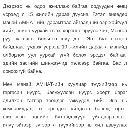
Дээрээс нь одоо ажиллаж байгаа ордуудын нөөц
үсрээд л 15 жилийн дараа дуусна. Гэтэл өнөөдөр
манай АМНАТ-ийн дарамтаас айгаад шинээр хайгуул
хийх, шинэ уурхай нээх хөрөнгө оруулагчид Монгол
руу зүглэхээ больсон шүү дээ. Энэ бүх нөхцөл
байдлаас үүдэж үсрээд 10 жилийн дараа л манайд
олборлох уул уурхай үгүй болох эрсдэл байгааг
эдийн засгийн шинжээчид хэлсээр байгаа. Бас л
сонсохгүй байна.
Мөн манай АМНАТ-ийн хуулиар түүхийгээр нь
гаргасан нүүрс, баяжуулсан нүүрс хоёрт бараг
адилхан татвар тооцдог гажуудал бий. Энэ нь
компаниудад эх орондоо үйлдвэр барьж, өртөг
шингэсэн эцсийн бүтээгдэхүүн үйлдвэрлэхээс
илүүтэйгээр, зүгээр л түүхийгээр нь хил давуулах