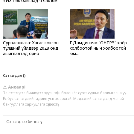
УИХ гэж байгаад ч яах юм
Сурвалжлага: Хагас коксон
Г.Дамдинням “ОНТРЭ“ хоёр
түлшний үйлдвэр 2028 онд
холбоотой нь ч холбоотой
ашиглалтад орно
юм...
Сэтгэгдэл ()
⚠ Анхаар!
Та сэтгэгдэл бичихдээ хууль зүйн болон ёс суртахууныг баримтална уу.
Ёс бус сэтгэгдлийг админ устгах эрхтэй. Мэдээний сэтгэгдэлд манай
байгууллага хариуцлага хүлээхгүй.