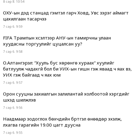
8 сар 8. 10:54
ОХУ-ын дэд станцад гэмтэл гарч Ховд, Увс зэрэг аймагт
цахилгаан тасарчээ
7 сар 6. 9:59
FIFA Трампын хүсэлтээр АНУ-ын тамирчны улаан
хуудасны торгуулийг цуцалсан уу?
7 сар 6. 9:58
О.Алтангэрэл: “Хууль бус хөрөнгө хураах“ хуулийг
батлуулж чадахгүй бол би УИХ-ын гишүүн гэж яваад ч яах вэ,
УИХ гэж байгаад ч яах юм
7 сар 6. 9:57
Орон сууцны захиалгын залилантай холбоотой хэргүүдийг
шүүхэд шилжүүлэв
7 сар 6. 9:56
Наадмаар зодоглох бөхчүүдийн бүртгэл өнөөдөр эхэлж,
лхагва гарагийн 19.00 цагт дуусна
7 сар 6. 9:55