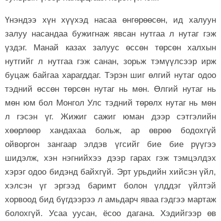
Үнэндээ хүн хүүхэд насаа өнгөрөөсөн, ид халуун
залуу насандаа бужигнаж явсан нутгаа л нутаг гэж
үздэг. Манай казах залуус өссөн төрсөн халхын
нутгийг л нутгаа гэж санан, зорьж тэмүүлсээр ирж
буцаж байгаа харагддаг. Тэрэн шиг өлгий нутаг одоо
тэдний өссөн төрсөн нутаг нь мөн. Өлгий нутаг нь
мөн юм бол Монгол Улс тэдний төрөлх нутаг нь мөн
л гэсэн үг. Жижиг сажиг юман дээр сэтгэлийн
хөөрлөөр хандахаа больж, ар өврөө бодохгүй
ойворгон зангаар элдэв үгсийг бие бие рүүгээ
шидэлж, хэн нэгнийхээ дээр гарах гэж тэмцэлдэх
хэрэг одоо бидэнд байхгүй. Эрт урьдийн хийсэн үйл,
хэлсэн үг эргээд баримт болон үлддэг үйлтэй
хорвоод бид бүгдээрээ л амьдарч яваа гэдгээ мартаж
болохгүй. Усаа уусан, ёсоо дагана. Хэдийгээр өв