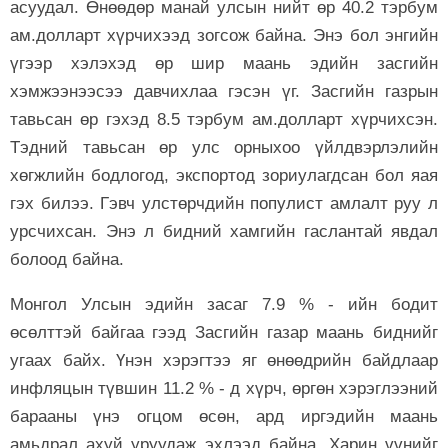
асуудал. Өнөөдөр манай улсын нийт өр 40.2 тэрбум
ам.долларт хүрчихээд зогсож байна. Энэ бол энгийн
үгээр хэлэхэд өр шир маань эдийн засгийн
хэмжээнээсээ давчихлаа гэсэн үг. Засгийн газрын
тавьсан өр гэхэд 8.5 тэрбум ам.долларт хүрчихсэн.
Тэдний тавьсан өр улс орныхоо үйлдвэрлэлийн
хөгжлийн бодлогод, экспортод зориулагдсан бол яая
гэх билээ. Гэвч улстөрчдийн популист амлалт руу л
урсчихсан. Энэ л бидний хамгийн гаслантай явдал
болоод байна.
Монгол Улсын эдийн засаг 7.9 % - ийн бодит
өсөлттэй байгаа гээд Засгийн газар маань биднийг
угаах байх. Үнэн хэрэгтээ яг өнөөдрийн байдлаар
инфляцын түвшин 11.2 % - д хүрч, өргөн хэрэглээний
барааны үнэ огцом өсөн, ард иргэдийн маань
амьдрал ахуй уруудаж эхлээд байна. Харин үүнийг