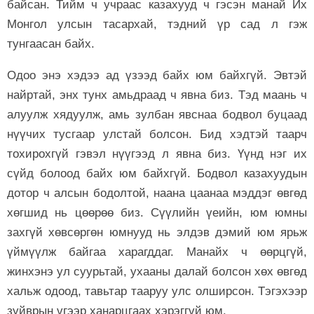
байсан. Тийм ч учраас казахууд ч гэсэн манай Их
Монгол улсын тасархай, тэдний үр сад л гэж
тунгаасан байх.
Одоо энэ хэдээ ад үзээд байх юм байхгүй. Эвтэй
найртай, энх тунх амьдраад ч явна биз. Тэд маань ч
алуулж хядуулж, амь зулбан явснаа бодвол буцаад
нүүчих тусгаар улстай болсон. Бид хэдтэй таарч
тохирохгүй гэвэл нүүгээд л явна биз. Үүнд нэг их
сүйд болоод байх юм байхгүй. Бодвол казахуудын
дотор ч алсын бодолтой, наана цаанаа мэддэг өвгөд
хөгшид нь цөөрөө биз. Сүүлийн үеийн, юм юмны
захгүй хөвсөргөн юмнууд нь элдэв дэмий юм ярьж
үймүүлж байгаа харагддаг. Манайх ч өөрцгүй,
жинхэнэ ул суурьтай, ухааны далай болсон хөх өвгөд
хальж одоод, тавьтар тааруу улс олширсон. Тэгэхээр
зуйврын үгээр ханарцгаах хэрэггүй юм.