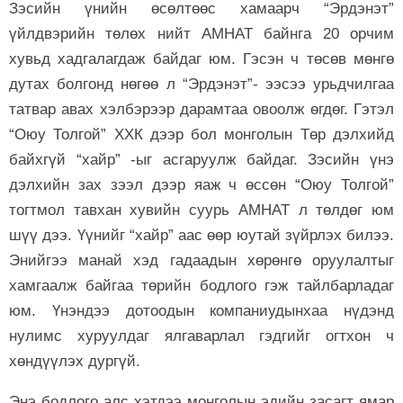
Зэсийн үнийн өсөлтөөс хамаарч “Эрдэнэт”
үйлдвэрийн төлөх нийт АМНАТ байнга 20 орчим
хувьд хадгалагдаж байдаг юм. Гэсэн ч төсөв мөнгө
дутах болгонд нөгөө л “Эрдэнэт”- ээсээ урьдчилгаа
татвар авах хэлбэрээр дарамтаа овоолж өгдөг. Гэтэл
“Оюу Толгой” ХХК дээр бол монголын Төр дэлхийд
байхгүй “хайр” -ыг асгаруулж байдаг. Зэсийн үнэ
дэлхийн зах зээл дээр яаж ч өссөн “Оюу Толгой”
тогтмол тавхан хувийн суурь АМНАТ л төлдөг юм
шүү дээ. Үүнийг “хайр” аас өөр юутай зүйрлэх билээ.
Энийгээ манай хэд гадаадын хөрөнгө оруулалтыг
хамгаалж байгаа төрийн бодлого гэж тайлбарладаг
юм. Үнэндээ дотоодын компаниудынхаа нүдэнд
нулимс хуруулдаг ялгаварлал гэдгийг огтхон ч
хөндүүлэх дургүй.
Энэ бодлого алс хэтдээ монголын эдийн засагт ямар