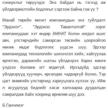
сонирхлыг төрүүлдэг. Энэ байдал нь тэгээд аж
үйлдвэржилтийн бодлогыг сэргээж байна гэж үү ?
Манай төрийн өмчит компаниудын энэ туйлдалт
"Эрдэнэт", "Эрдэнэс Тавантолгой" зэрэг
компаниудаас хэт өндөр АМНАТ болон ногдол ашиг
авч, улстөрчдийн самарсан төсвийн цоорхойгоо
нөхөж явдаг бодлогоос үүдсэн шүү. Эдгээр
компаниудад технологийн шинэчлэл хийх, хайгуулаа
өргөтгөх, дараагийн шатны үйлдвэрээ барих мөнгө
үлдээх боломж огт өгдөггүй. Ирээдүйд эдгээр
үйлдвэрүүд хуучирч, өрсөлдөх чадваргүй болно. Тэр
цагт өнөөгийн улстөрчид хариуцлага хүлээх үү. Ийм
л асуудлууд биднийг хасаг халхаараа дуудалцан
самралдаж байх хооронд өрнөлөө шүү дээ.
Б.Ганчимэг