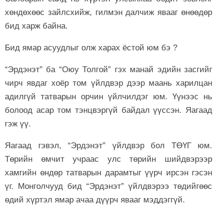
хөндөхөөс зайлсхийж, гилмэн далчиж явааг өнөөдөр
бид харж байна.
Бид ямар асуудлыг олж харах ёстой юм бэ ?
“Эрдэнэт” ба “Оюу Толгой” гэх манай эдийн засгийг
чирч явдаг хоёр том үйлдвэр дээр маань харилцан
адилгүй татварын орчин үйлчилдэг юм. Үүнээс нь
болоод асар том тэнцвэргүй байдал үүссэн. Яагаад
гэж үү.
Яагаад гэвэл, “Эрдэнэт” үйлдвэр бол ТӨҮГ юм.
Төрийн өмчит учраас улс төрийн шийдвэрээр
хамгийн өндөр татварын дарамтыг үүрч ирсэн гэсэн
үг. Монголчууд бид “Эрдэнэт” үйлдвэрээ төдийгөөс
өдий хүртэл ямар ачаа дүүрч явааг мэддэггүй.