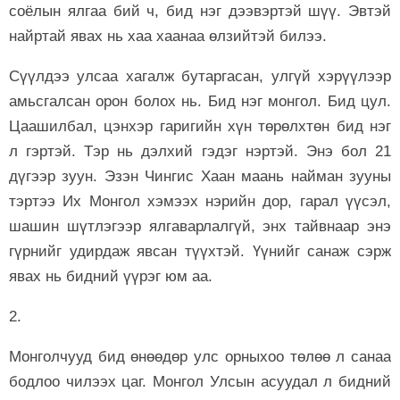
соёлын ялгаа бий ч, бид нэг дээвэртэй шүү. Эвтэй
найртай явах нь хаа хаанаа өлзийтэй билээ.
Сүүлдээ улсаа хагалж бутаргасан, улгүй хэрүүлээр
амьсгалсан орон болох нь. Бид нэг монгол. Бид цул.
Цаашилбал, цэнхэр гаригийн хүн төрөлхтөн бид нэг
л гэртэй. Тэр нь дэлхий гэдэг нэртэй. Энэ бол 21
дүгээр зуун. Эзэн Чингис Хаан маань найман зууны
тэртээ Их Монгол хэмээх нэрийн дор, гарал үүсэл,
шашин шүтлэгээр ялгаварлалгүй, энх тайвнаар энэ
гүрнийг удирдаж явсан түүхтэй. Үүнийг санаж сэрж
явах нь бидний үүрэг юм аа.
2.
Монголчууд бид өнөөдөр улс орныхоо төлөө л санаа
бодлоо чилээх цаг. Монгол Улсын асуудал л бидний