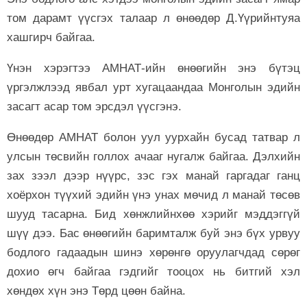
том дарамт үүсгэх талаар л өнөөдөр Д.Үүрийнтуяа
хашгирч байгаа.
Үнэн хэрэгтээ АМНАТ-ийн өнөөгийн энэ бүтэц
үргэлжлээд явбал урт хугацаандаа Монголын эдийн
засагт асар том эрсдэл үүсгэнэ.
Өнөөдөр АМНАТ болон уул уурхайн бусад татвар л
улсын төсвийн голлох ачааг нугалж байгаа. Дэлхийн
зах зээл дээр нүүрс, зэс гэх манай гаргадаг ганц
хоёрхон түүхий эдийн үнэ унах мөчид л манай төсөв
шууд тасарна. Бид хөнжлийнхөө хэрийг мэддэггүй
шүү дээ. Бас өнөөгийн баримталж буй энэ бүх урвуу
бодлого гадаадын шинэ хөрөнгө оруулагчдад сөрөг
дохио өгч байгаа гэдгийг тооцох нь битгий хэл
хөндөх хүн энэ Төрд цөөн байна.