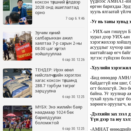
коксон түлшний үйлдвэр
2028 онд ашиглалтад
орно
7 сар 6. 9:46
Эрчим хүчний
салбарынхан ажил
хаялтаа 7-р сарын 2-ны
08.00 цаг хүртэл
хойшлууллаа
6 сар 30. 12:26
ТЕНДЕР: Ирэх өвөл
нийслэлчүүдийн хэрэглэх
хагас коксон түлшинд
288.7 тэрбум төгрөг
зарцуулна
6 сар 30. 12:25
МҮБХ: Энэ жилийн баяр
наадмаар 1024 бөх
барилдуулах
боломжтой
6 сар 30. 12:25