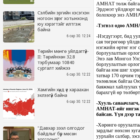
Сэлбийн эргийн хэсэгхэн
ногоон зүлэг хотынхонд
юу хэрэгтэйг илтгэж
байна
6 сар 30. 12:24
Төрийн мөнгө уйлдаггүй-
II: Төрийнхөн 32.8
тэрбумаар 10840
сургалт хийжээ
6 сар 30. 12:22
Хамгийн хүнд үе хараахан
эхлээгүй байна
6 сар 30. 12:22
"Давхар зээл олгодог
байдлыг бүр мөсөн
зогсооно"