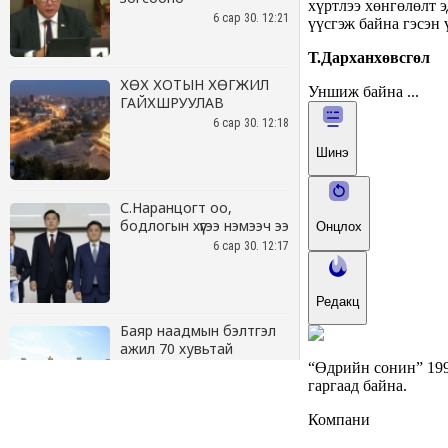
6 сар 30. 12:21
ХӨХ ХОТЫН ХӨГЖИЛ
ГАЙХШРУУЛАВ
6 сар 30. 12:18
С.Наранцогт оо,
бодлогын хүүгээ нэмээч ээ
6 сар 30. 12:17
Баяр наадмын бэлтгэл
ажил 70 хувьтай
үргэлжилж байна
6 сар 30. 12:15