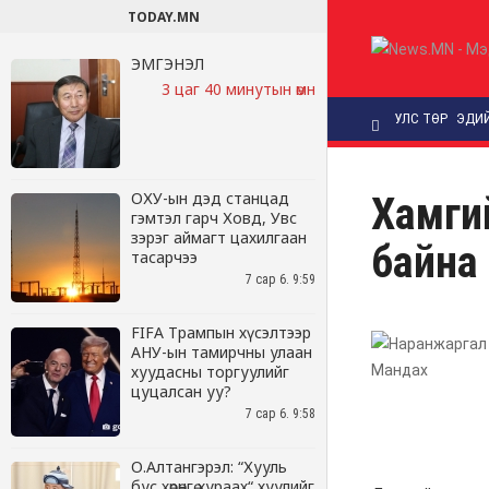
TODAY.MN
ЭМГЭНЭЛ
3 цаг 40 минутын өмнө
ОХУ-ын дэд станцад
гэмтэл гарч Ховд, Увс
зэрэг аймагт цахилгаан
тасарчээ
7 сар 6. 9:59
FIFA Трампын хүсэлтээр
АНУ-ын тамирчны улаан
хуудасны торгуулийг
цуцалсан уу?
7 сар 6. 9:58
О.Алтангэрэл: “Хууль
бус хөрөнгө хураах“ хуулийг