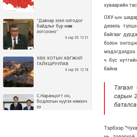
"Давхар зээл олгодог
байдлыг бүр мөсөн
зогсооно"
6 сар 30. 12:21
ХӨХ ХОТЫН ХӨГЖИЛ
ГАЙХШРУУЛАВ
6 сар 30. 12:18
С.Наранцогт оо,
бодлогын хүүгээ нэмээч
ээ
6 сар 30. 12:17
Баяр наадмын бэлтгэл