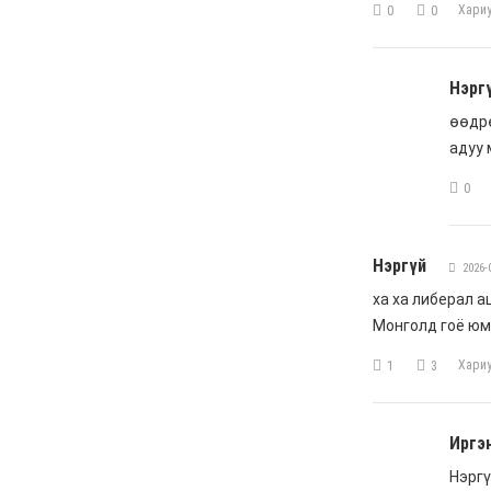
Анхны арваас төрсөн
анхны гавьяат
Д.Энхцэцэг
6 сар 8. 11:04
Говь-Алтай аймагт
хуулиас давсан хувийн
эрх ашиг ноёлж байна
6 сар 8. 11:02
Н.Учрал 100 хонолгүй
огцорсон ардчиллаас
хойших анхны Ерөнхий
сайд болж магадгүй…
6 сар 8. 11:00
Д.Баясгалан А.Амундра
хоёр эвлэрч “Бодь”-ийн
110 сая долларын хэрэг