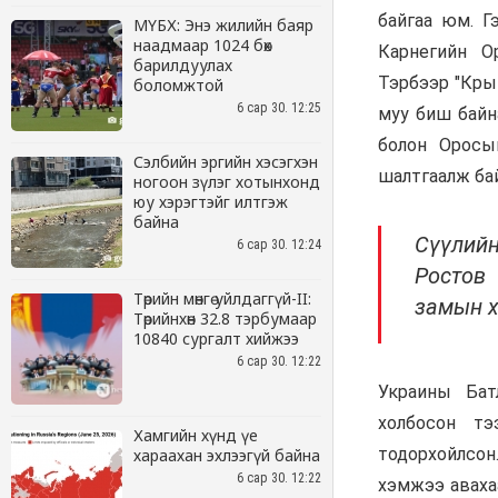
МҮБХ: Энэ жилийн баяр
наадмаар 1024 бөх
барилдуулах
боломжтой
6 сар 30. 12:25
Сэлбийн эргийн хэсэгхэн
ногоон зүлэг хотынхонд
юу хэрэгтэйг илтгэж
байна
6 сар 30. 12:24
Төрийн мөнгө уйлдаггүй-II:
Төрийнхөн 32.8 тэрбумаар
10840 сургалт хийжээ
6 сар 30. 12:22
Хамгийн хүнд үе
хараахан эхлээгүй байна
6 сар 30. 12:22