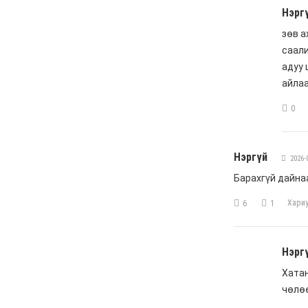
6 сар 8. 10:55
Цемент цутгаснаа
цэцэрлэгт хүрээлэн гэж
эндүүрэх хэрэггүй
6 сар 4. 11:36
Хүүхдийн мөнгийг
зургаадугаар сарын 18-
нд олгоно
6 сар 4. 11:31
Украины дронууд
“Путины Давос”
эхлэхийн өмнө довтлов
6 сар 4. 11:30
Эрээн хотод зорчихоор
төлөвлөж буй иргэдийн