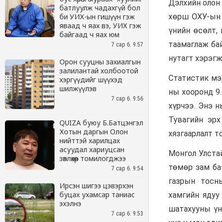
батлуулж чадахгүй бол
би УИХ-ын гишүүн гэж
яваад ч яах вэ, УИХ гэж
байгаад ч яах юм
7 сар 6. 9:57
Орон сууцны захиалгын
залилантай холбоотой
хэргүүдийг шүүхэд
шилжүүлэв
7 сар 6. 9:56
QUIZA буюу Б.Батцэнгэл
Хотын даргын Олон
нийттэй харилцах
асуудал хариуцсан
зөвлөхөөр томилогджээ
7 сар 6. 9:54
Ирсэн шигээ цэвэрхэн
буцах ухамсар таниас
эхэлнэ
7 сар 6. 9:53