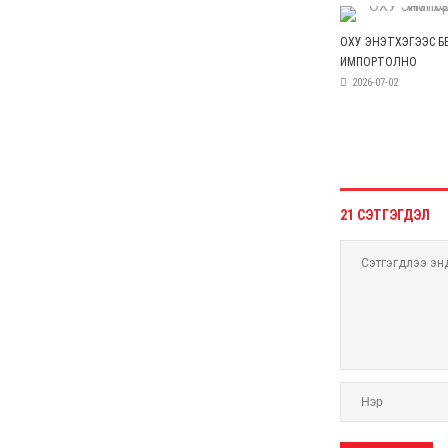
6 сар 24. 11:04
АУДИТ:Сайд асан
Б.Чойжилсүрэнд 288.3
тэрбум төгрөгийн
санхүүгийн зөрчил
илэрчээ
6 сар 24. 11:02
Долоодугаар сарын 16,
17-ны ажлын өдрийг
амралтын өдөрт
шилжүүлж, наадмаар 10
хоног амрахаар боллоо
6 сар 24. 11:01
М.Энхцэцэг: Хорин
киловаттын хүчин
чадалтай системтэй айл
жилд 10 сая төгрөгөөс дээш
орлого олох
боломжтой
6 сар 24. 10:47
Шарк имижээс салж