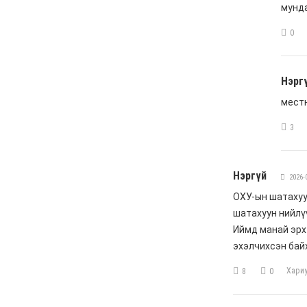
царцахаар боллоо
6 сар 8. 10:58
ХӨНДӨХ СЭДЭВ: Үерт
автаж, осолдсон
автомашинууд улсын
хилээр хяналтгүй орж
ирж, Монгол Улс хуучин
машины “хогийн цэг“
болсоор байх уу
6 сар 8. 10:57
Долоо хоногийн өрнийн
зурхай 2026.VI.08-14
6 сар 8. 10:56
Сурвалжлага:
"Хайлаастад хаан шиг
амьдарч болохыг
харуулахыг зорьж
байна"