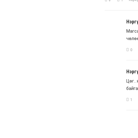
С.Цэнгүүн: МАН бүх
төрлийн татварыг
нэмэгдүүлж, мөрийн
хөтөлбөрийнхөө эсрэг
ажилласан
6 сар 4. 11:16