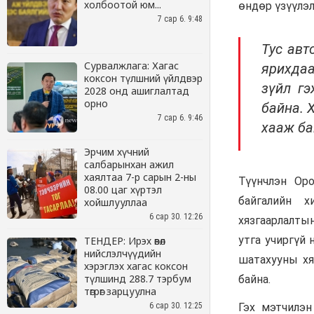
холбоотой юм...
7 сар 6. 9:48
Сурвалжлага: Хагас
коксон түлшний үйлдвэр
2028 онд ашиглалтад
орно
7 сар 6. 9:46
Эрчим хүчний
салбарынхан ажил
хаялтаа 7-р сарын 2-ны
08.00 цаг хүртэл
хойшлууллаа
6 сар 30. 12:26
ТЕНДЕР: Ирэх өвөл
нийслэлчүүдийн
хэрэглэх хагас коксон
түлшинд 288.7 тэрбум
төгрөг зарцуулна
6 сар 30. 12:25