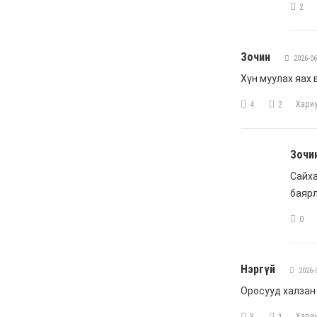
анхааралд
6 сар 4. 11:26
Астана-Улаанбаатар
чиглэлд шууд нислэг
үйлдэж эхэллээ
6 сар 4. 11:24
УДШ-ийн Ерөнхий
шүүгчээр томилох
Ц.Цогт гэж хэн бэ?
6 сар 4. 11:20
МАН-ын зодоон: Сэлбэ
төсөл Э.Бат-Амгаланд,
Бор тээг Н.Учралд
шилжив
6 сар 4. 11:18