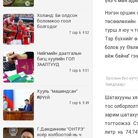
Холанд: Би олдсон
боломжоо гоол
болгодог
7 сар 6. 9:52
Нийгмийн даатгалын
багц хуулийн ГОЛ
ЗААЛТУУД
7 сар 6. 9:51
Хууль “машиндсан”
өдрүүд
7 сар 6. 9:49
Г.Дамдинням “ОНТРЭ“
хоёр холбоотой нь ч