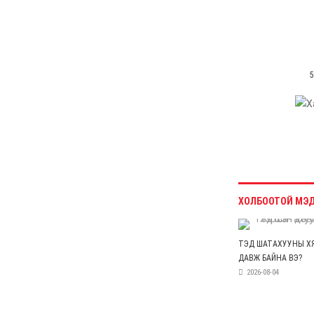
"Давхар дээл"-ээ
тайлсан НИТХ-ын
төлөөлөгчид
6 сар 24. 11:06
Газрын тосны үнийн өсөлт
Хятадын цахилгаан
автомашины эрэлтийг
нэмэгдүүлжээ
6 сар 24. 11:05
БНЭУ-ын Гадаад
хэргийн сайд
С.Жайшанкар Газрын
тос боловсруулах
үйлдвэрийн бүтээн
байгуулалтын явцтай
танилцав