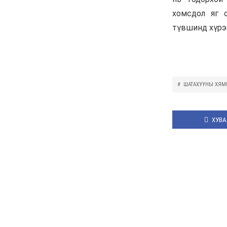
ажил 70 хувьтай
үргэлжилж байна
6 сар 30. 12:15
Д.Үүрийнтуяа: АМНАТ-
ийг ялгаатай тогтоох
юм бол компани, хөрөнгө
оруулагч бүрд
зориулсан хуультай
болох хэрэгтэй
6 сар 30. 12:14
П.Наранбаяр: Орон
нутгийн нөхөн сонгуульд
“царцаа” нүүлгэж ялалт
байгуулсан нь төрийн
эрхийг хууль бусаар авч
байна гэсэн үг
6 сар 30. 12:13
Дарга тодрох цаг
6 сар 24. 11:07