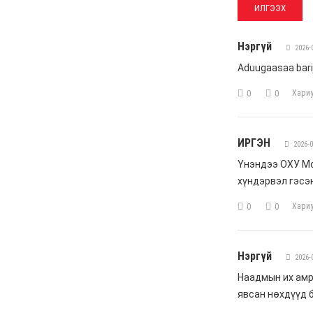
чадахгүй яваа
Б.Пунсалмаа
6 сар 24. 10:43
Жүдо бөхийн Австралийн
аварга шалгаруулах
тэмцээнээс Монголын
тамирчид дөрвөн медаль
хүртэв
6 сар 8. 11:07
Энэ 7 хоногт Монгол
Улсад
6 сар 8. 11:06
Монголын хадан дээрх
“Туурайн цуурай”
6 сар 8. 11:04