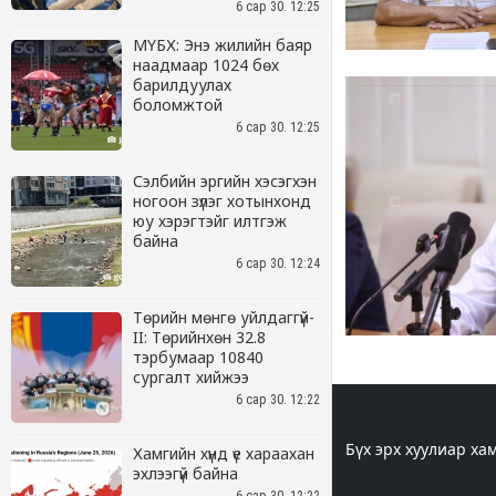
6 сар 30. 12:25
МҮБХ: Энэ жилийн баяр
наадмаар 1024 бөх
барилдуулах
боломжтой
6 сар 30. 12:25
Сэлбийн эргийн хэсэгхэн
ногоон зүлэг хотынхонд
юу хэрэгтэйг илтгэж
байна
6 сар 30. 12:24
Төрийн мөнгө уйлдаггүй-
II: Төрийнхөн 32.8
тэрбумаар 10840
сургалт хийжээ
6 сар 30. 12:22
Хамгийн хүнд үе хараахан
эхлээгүй байна