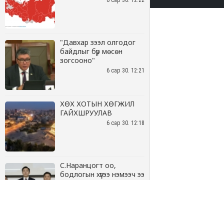
6 сар 30. 12:22
"Давхар зээл олгодог
байдлыг бүр мөсөн
зогсооно"
6 сар 30. 12:21
ХӨХ ХОТЫН ХӨГЖИЛ
ГАЙХШРУУЛАВ
6 сар 30. 12:18
С.Наранцогт оо,
бодлогын хүүгээ нэмээч ээ
6 сар 30. 12:17