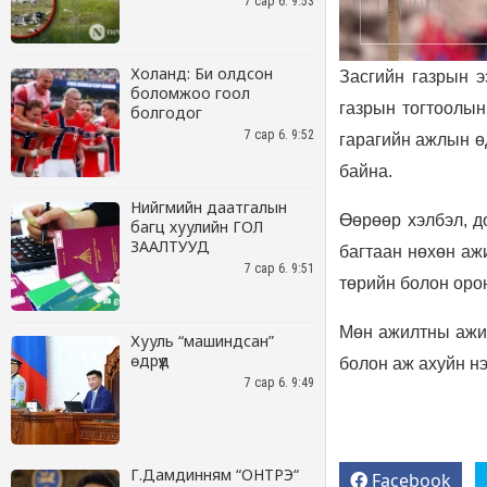
7 сар 6. 9:53
Холанд: Би олдсон
боломжоо гоол
болгодог
7 сар 6. 9:52
Нийгмийн даатгалын
багц хуулийн ГОЛ
ЗААЛТУУД
7 сар 6. 9:51
Хууль “машиндсан”
өдрүүд
7 сар 6. 9:49
Г.Дамдинням “ОНТРЭ“