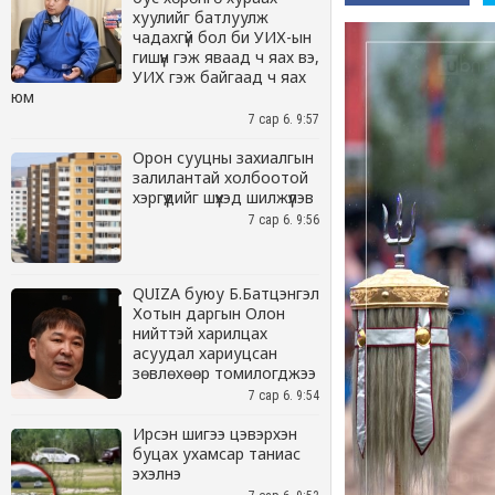
хуулийг батлуулж
чадахгүй бол би УИХ-ын
гишүүн гэж яваад ч яах вэ,
УИХ гэж байгаад ч яах
юм
7 сар 6. 9:57
Орон сууцны захиалгын
залилантай холбоотой
хэргүүдийг шүүхэд шилжүүлэв
7 сар 6. 9:56
QUIZA буюу Б.Батцэнгэл
Хотын даргын Олон
нийттэй харилцах
асуудал хариуцсан
зөвлөхөөр томилогджээ
7 сар 6. 9:54
Ирсэн шигээ цэвэрхэн
буцах ухамсар таниас
эхэлнэ