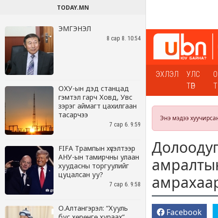
TODAY.MN
ЭМГЭНЭЛ
8 сар 8. 10:54
ОХУ-ын дэд станцад
гэмтэл гарч Ховд, Увс
зэрэг аймагт цахилгаан
тасарчээ
7 сар 6. 9:59
FIFA Трампын хүсэлтээр
АНУ-ын тамирчны улаан
хуудасны торгуулийг
цуцалсан уу?
7 сар 6. 9:58
О.Алтангэрэл: “Хууль
бус хөрөнгө хураах“