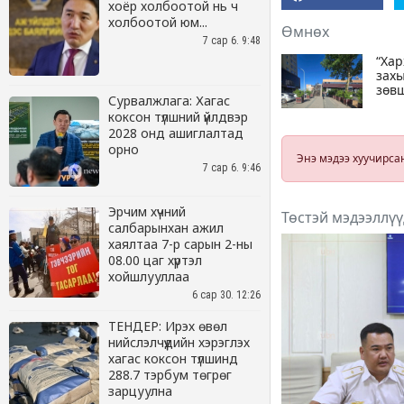
хоёр холбоотой нь ч
холбоотой юм...
7 сар 6. 9:48
Сурвалжлага: Хагас
коксон түлшний үйлдвэр
2028 онд ашиглалтад
орно
7 сар 6. 9:46
Эрчим хүчний
салбарынхан ажил
хаялтаа 7-р сарын 2-ны
08.00 цаг хүртэл
хойшлууллаа
6 сар 30. 12:26
ТЕНДЕР: Ирэх өвөл
нийслэлчүүдийн хэрэглэх
хагас коксон түлшинд
288.7 тэрбум төгрөг
зарцуулна