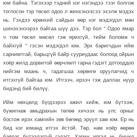
юм байна. Тэгэхээр тэдний нэг нэгэндээ тээг болгож
тоглосон тэр төсөл одоо л жинхэнээсээ эхэлж мэдэх
нь. Гэхдээ ерөнхий сайдын өөр нэг мэдэгдэл мөн
шинэхэнээрээ байгаа шүү дээ. Тэр бол “ Одоо ямар
ч том төсөл мөсөл гэж ярихгүй, тийм боломж ч
байхгүй “ гэсэн мэдэгдэл юм. Эрх баригчдын ийм
сарнимтгай, барьцгүй байр сууриудаас болоод ойрын
хоёр жилд дорвитой өөрчлөлт гарна гэдэгт дотооддоо
нийгэм маань ч, гадагшаа хөрөнгө оруулагчид ч
итгэхгүй байгаа юм. Итгээч, ирээч гэж даллах нүүр
бидэнд бий билүү.
Ийм нөхцөлд бүгдээрээ ажил хийж, юм бүтээж,
бужигнаж амьдрахын төлөө хичээх нь улс орныг
босгож ирэх хамгийн зөв бөгөөд эрүүл зам юм. Ер нь
бид нэг юманд итгэх ёстой. Төр, нам хоёр өөрөө
баялаг бүтээдэггүй гэдэгт. Харин иргэд нь бичил