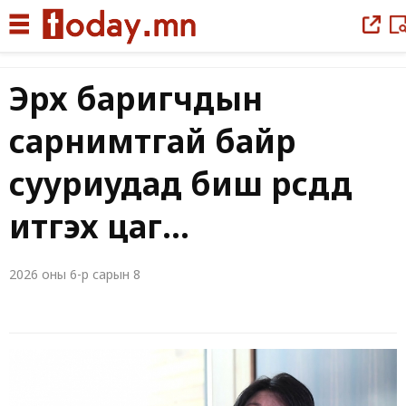
Эрх баригчдын
сарнимтгай байр
сууриудад биш өөрсөддөө
итгэх цаг...
2026 оны 6-р сарын 8