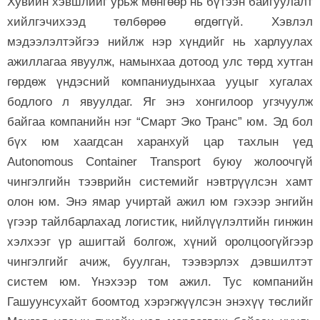
Хувийн хэвшлийг урьж мөнгөөр нь бүтээн байгуулалт
хийлгэчихээд төлбөрөө өгдөггүй. Хэвлэл
мэдээлэлтэйгээ нийлж нэр хүндийг нь харлуулах
ажиллагаа явуулж, намынхаа дотоод улс төрд хутган
гөрдөж үндэсний компаниудынхаа ууцыг хугалах
бодлого л явуулдаг. Яг энэ хонгилоор угзчуулж
байгаа компанийн нэг “Смарт Эко Транс” юм. Эд бол
бүх юм хаагдсан харанхуй цар тахлын үед
Autonomous Container Transport буюу жолоочгүй
чингэлгийн тээврийн системийг нэвтрүүлсэн хамт
олон юм. Энэ ямар учиртай ажил юм гэхээр энгийн
үгээр тайлбарлахад логистик, нийлүүлэлтийн гинжин
хэлхээг үр ашигтай болгож, хүний оролцоогүйгээр
чингэлгийг ачиж, буулган, тээвэрлэх дэвшилтэт
систем юм. Үнэхээр том ажил. Тус компанийн
Гашуунсухайт боомтод хэрэгжүүлсэн энэхүү төслийг