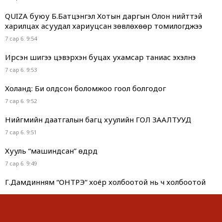
QUIZA буюу Б.Батцэнгэл Хотын даргын Олон нийттэй
харилцах асуудал хариуцсан зөвлөхөөр томилогджээ
7 сар 6. 9:54
Ирсэн шигээ цэвэрхэн буцах ухамсар таниас эхэлнэ
7 сар 6. 9:53
Холанд: Би олдсон боломжоо гоол болгодог
7 сар 6. 9:52
Нийгмийн даатгалын багц хуулийн ГОЛ ЗААЛТУУД
7 сар 6. 9:51
Хууль “машиндсан” өдрүүд
7 сар 6. 9:49
Г.Дамдинням “ОНТРЭ“ хоёр холбоотой нь ч холбоотой
юм...
7 сар 6. 9:48