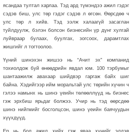
ясандаа тултал харлаа. Тэд ард түмэндээ ажил гэдэг
сэдэв биш, улс төр гэдэг сэдэв л өгсөн. Өөрсдөө ч
улс төр л хийв. Тэд ээлж халаагүй засаглан
туйлдуулж, бэлэн болсон бизнесийн үр дүнг хулгай
луйвраар булаах, буулгах, зогсоох, дарамтлах
жишгийг л тогтоолоо.
Үүний шинэхэн жишээ нь “Ачит эх” компанид
тохиолдож буй өнөөдрийн явдал юм. 100 тэрбумыг
шантаажилж авахаар шийдвэр гаргаж байх шиг
байна. Хэдийгээр ийм моральтай улс төрийн хүчин ч
гэлээ намынх нь шинэ үеийн төлөөллүүд нь бизнес
гэж эрхбиш ярьдаг болжээ. Учир нь тэд өөрсдөө
шинэ нийгмийг босголцсон, шинэ үеийн баячуудын
хүүхдүүд.
Ер нь бол ажил хийх гэж яваа хүнийг элдэв