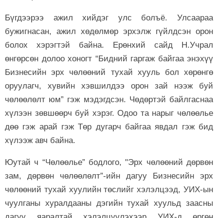
Бүгдээрээ ажил хийдэг улс болъё. Улсаараа
бужигнасан, ажил хөдөлмөр эрхэлж гүйлдсэн орон
болох хэрэгтэй байна. Ерөнхий сайд Н.Учрал
өнгөрсөн долоо хоногт “Бидний гаргаж байгаа энэхүү
Бизнесийн эрх чөлөөний тухай хууль бол хөрөнгө
оруулагч, хувийн хэвшилдээ орон зай нээж буй
чөлөөлөлт юм” гэж мэдэгдсэн. Чөдөртэй байлгаснаа
хүлээн зөвшөөрч буй хэрэг. Одоо та нарыг чөлөөлье
дөө гэж арай гэж Төр дугарч байгаа явдал гэж бид
хүлээж авч байна.
Юутай ч “Чөлөөлье” бодлого, "Эрх чөлөөний дөрвөн
зам, дөрвөн чөлөөлөлт”-ийн дагуу Бизнесийн эрх
чөлөөний тухай хуулийн төслийг хэлэлцээд, УИХ-ын
чуулганы хуралдааны дэгийн тухай хуульд заасны
дагуу яаралтай хэлэлцүүлэхээр УИХ-д өргөн