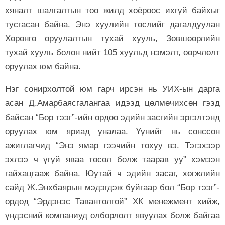
хяналт шалгалтын тоо жилд хоёроос ихгүй байхыг
тусгасан байна. Энэ хуулийн төслийг дагалдуулан
Хөрөнгө оруулалтын тухай хууль, Зөвшөөрлийн
тухай хууль болон нийт 105 хуульд нэмэлт, өөрчлөлт
оруулах юм байна.
Нэг сонирхолтой юм гарч ирсэн нь УИХ-ын дарга
асан Д.Амарбаясгалангаа идээд цөлмөчихсөн гээд
байсан “Бор тээг”-ийн ордоо эдийн засгийн эргэлтэнд
оруулах юм яриад уналаа. Үүнийг нь сонссон
ажиглагчид “Энэ ямар гээчийн тохуу вэ. Тэгэхээр
эхлээ ч үгүй яваа төсөл болж таарав уу” хэмээн
гайхацгааж байна. Юутай ч эдийн засаг, хөгжлийн
сайд Ж.Энхбаярын мэдэгдэж буйгаар бол “Бор тээг”-
ордод “Эрдэнэс Тавантолгой” ХК менежмент хийж,
үндэсний компаниуд олборлолт явуулах болж байгаа