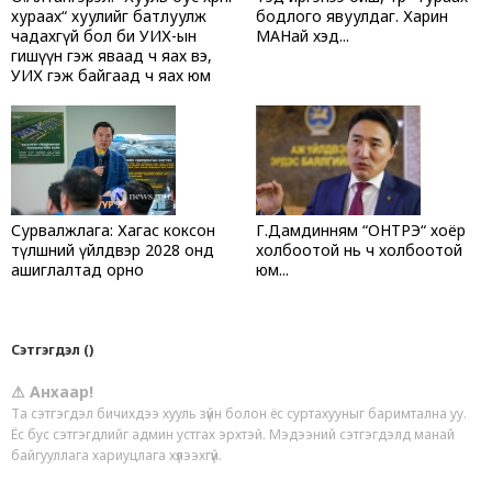
хураах“ хуулийг батлуулж
бодлого явуулдаг. Харин
чадахгүй бол би УИХ-ын
МАНай хэд...
гишүүн гэж яваад ч яах вэ,
УИХ гэж байгаад ч яах юм
Сурвалжлага: Хагас коксон
Г.Дамдинням “ОНТРЭ“ хоёр
түлшний үйлдвэр 2028 онд
холбоотой нь ч холбоотой
ашиглалтад орно
юм...
Сэтгэгдэл ()
⚠ Анхаар!
Та сэтгэгдэл бичихдээ хууль зүйн болон ёс суртахууныг баримтална уу.
Ёс бус сэтгэгдлийг админ устгах эрхтэй. Мэдээний сэтгэгдэлд манай
байгууллага хариуцлага хүлээхгүй.