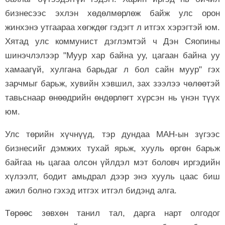
бизнесээс эхлэн хөдөлмөрлөж байж улс орон
жинхэнэ утгаараа хөгждөг гэдэгт л итгэх хэрэгтэй юм.
Хятад улс коммунист дэглэмтэй ч Дэн Сяопины
шинэчлэлээр "Муур хар байна уу, цагаан байна уу
хамаагүй, хулгана барьдаг л бол сайн муур" гэх
зарчмыг барьж, хувийн хэвшил, зах зээлээ чөлөөтэй
тавьснаар өнөөдрийн өндөрлөгт хүрсэн нь үнэн түүх
юм.
Улс төрийн хүчнүүд, тэр дундаа МАН-ын зүгээс
бизнесийг дэмжих тухай ярьж, хууль өргөн барьж
байгаа нь цагаа олсон үйлдэл мэт боловч иргэдийн
хүлээлт, бодит амьдрал дээр энэ хууль цаас биш
ажил болно гэхэд итгэх итгэл бидэнд алга.
Төрөөс зөвхөн танил тал, дарга нарт олгодог