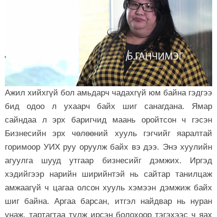
Ажил хийхгүй бол амьдарч чадахгүй юм байна гэдгээ
бид одоо л ухаарч байх шиг санагдана. Ямар
сайндаа л эрх баригчид маань оройтсон ч гэсэн
Бизнесийн эрх чөлөөний хууль гэгчийг яаралтай
горимоор УИХ руу оруулж байх вэ дээ. Энэ хуулийн
агуулга шууд утгаар бизнесийг дэмжих. Иргэд
хэдийгээр нарийн ширийнтэй нь сайтар танилцаж
амжаагүй ч цагаа олсон хууль хэмээн дэмжиж байх
шиг байна. Аргаа барсан, итгэл найдвар нь нуран
унаж, тартагтаа тулж ирсэн болохоор тэгэхээс ч яах