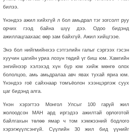
билээ.
Үнэндээ ажил хийхгүй л бол амьдрал тэг зогсолт руу
орчих гээд байна шүү дээ. Одоо бидэнд
ажиллацгаахаас өөр зам байхгүй. Ажил хийцгээе.
Энэ бол нийгмийнхээ сэтгэлийн галыг сэргээх гэсэн
хуучин цагийн уриа лозун төдий үг биш юм. Хамгийн
энгийнээр хэлэхэд хүн бүр юм хийж мөнгө олох
бололцоо, амь амьдралаа авч явах тухай яриа юм.
Үнэндээ гоё сайхнаар томъёолон хээнцэрлэж суух
цаг бидэнд алга.
Үнэн хэрэгтээ Монгол Улсыг 100 гаруй жил
жолоодсон МАН ард иргэдээ ажилтай орлоготой
байлгахын төлөө ямар ч том хэмжээний бодлого
хэрэгжүүлсэнгүй. Сүүлийн 30 жил бид үүнийг