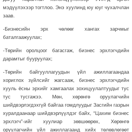
мэдүүлэхээр тогтлоо. Энэ хуулинд юу юуг чухалчлан
заав.
-Бизнесийн эрх чөлөөг хангах зарчмыг
баталгаажуулах;
-Төрийн оролцоог багасгаж, бизнес эрхлэгчдийн
дарамтыг бууруулах;
-Төрийн байгууллагуудын үйл ажиллагаандаа
хориглох зүйлсийг жагсааж, бизнес эрхлэгчдийн
хууль ёсны эрхийг хамгаалах зохицуулалтуудыг тус
тус тусгажээ. Мөн, хөрөнгө оруулагчийн
шийдвэрлэгдэхгүй байгаа гомдлуудыг Засгийн газрын
хуралдаанаар шийдвэрлүүлдэг байх, “Цахим бизнес
эрхлэгч”-ийг хуулиар зөвшөөрөх, Хөрөнгө
оруулагчийн үйл ажиллагаанд хийх төлөвлөгөөт