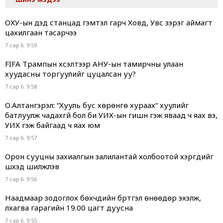
ОХУ-ын дэд станцад гэмтэл гарч Ховд, Увс зэрэг аймагт
цахилгаан тасарчээ
7 сар 6. 9:59
FIFA Трампын хүсэлтээр АНУ-ын тамирчны улаан
хуудасны торгуулийг цуцалсан уу?
7 сар 6. 9:58
О.Алтангэрэл: “Хууль бус хөрөнгө хураах“ хуулийг
батлуулж чадахгүй бол би УИХ-ын гишүүн гэж яваад ч яах вэ,
УИХ гэж байгаад ч яах юм
7 сар 6. 9:57
Орон сууцны захиалгын залилантай холбоотой хэргүүдийг
шүүхэд шилжүүлэв
7 сар 6. 9:56
Наадмаар зодоглох бөхчүүдийн бүртгэл өнөөдөр эхэлж,
лхагва гарагийн 19.00 цагт дуусна
7 сар 6. 9:55