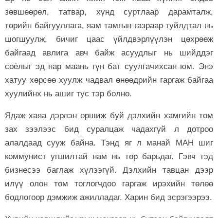
зөвшөөрөл, татвар, хүнд суртлаар дарамталж,
төрийн байгууллага, яам тамгын газраар туйлдтал нь
шогшуулж, бичиг цаас үйлдвэрлүүлэн цөхрөөж
байгаад авлига авч байж асуудлыг нь шийддэг
соёлыг эд нар маань гүн бат суулгачихсан юм. Энэ
хатуу хөрсөө хуулж чадвал өнөөдрийн гаргаж байгаа
хуулийнх нь ашиг тус тэр болно.
Ядаж хаяа дэрлэн оршиж буй дэлхийн хамгийн том
зах зээлээс бид суралцаж чадахгүй л дотроо
алалдаад сууж байна. Тэнд яг л манай МАН шиг
коммунист угшилтай нам нь төр барьдаг. Гэвч тэд
бизнесээ баглаж хүлээгүй. Дэлхийн тавцан дээр
илүү олон том тоглогчдоо гаргаж ирэхийн төлөө
бодлогоор дэмжиж ажилладаг. Харин бид эсрэгээрээ.