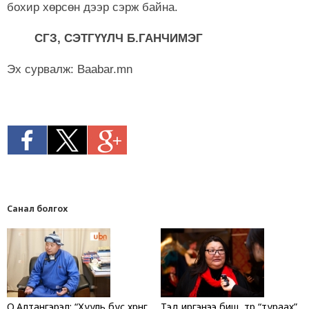
бохир хөрсөн дээр сэрж байна.
СГЗ, СЭТГҮҮЛЧ Б.ГАНЧИМЭГ
Эх сурвалж: Baabar.mn
Санал болгох
О.Алтангэрэл: “Хууль бус хөрөнгө
Тэд иргэнээ биш, төрөө “тураах”