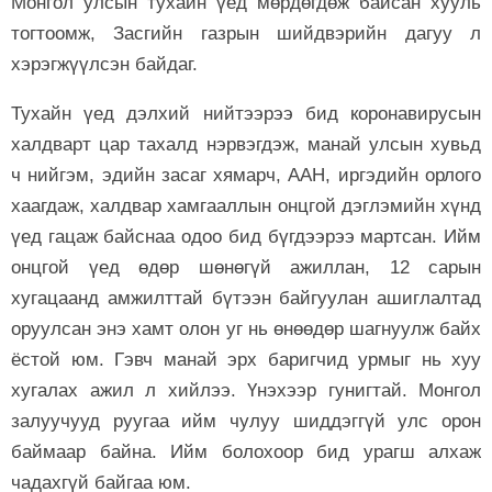
Монгол улсын тухайн үед мөрдөгдөж байсан хууль
тогтоомж, Засгийн газрын шийдвэрийн дагуу л
хэрэгжүүлсэн байдаг.
Тухайн үед дэлхий нийтээрээ бид коронавирусын
халдварт цар тахалд нэрвэгдэж, манай улсын хувьд
ч нийгэм, эдийн засаг хямарч, ААН, иргэдийн орлого
хаагдаж, халдвар хамгааллын онцгой дэглэмийн хүнд
үед гацаж байснаа одоо бид бүгдээрээ мартсан. Ийм
онцгой үед өдөр шөнөгүй ажиллан, 12 сарын
хугацаанд амжилттай бүтээн байгуулан ашиглалтад
оруулсан энэ хамт олон уг нь өнөөдөр шагнуулж байх
ёстой юм. Гэвч манай эрх баригчид урмыг нь хуу
хугалах ажил л хийлээ. Үнэхээр гунигтай. Монгол
залуучууд руугаа ийм чулуу шиддэггүй улс орон
баймаар байна. Ийм болохоор бид урагш алхаж
чадахгүй байгаа юм.