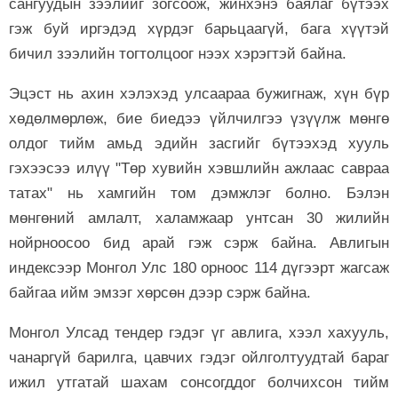
сангуудын зээлийг зогсоож, жинхэнэ баялаг бүтээх
гэж буй иргэдэд хүрдэг барьцаагүй, бага хүүтэй
бичил зээлийн тогтолцоог нээх хэрэгтэй байна.
Эцэст нь ахин хэлэхэд улсаараа бужигнаж, хүн бүр
хөдөлмөрлөж, бие биедээ үйлчилгээ үзүүлж мөнгө
олдог тийм амьд эдийн засгийг бүтээхэд хууль
гэхээсээ илүү "Төр хувийн хэвшлийн ажлаас савраа
татах" нь хамгийн том дэмжлэг болно. Бэлэн
мөнгөний амлалт, халамжаар унтсан 30 жилийн
нойрноосоо бид арай гэж сэрж байна. Авлигын
индексээр Монгол Улс 180 орноос 114 дүгээрт жагсаж
байгаа ийм эмзэг хөрсөн дээр сэрж байна.
Монгол Улсад тендер гэдэг үг авлига, хээл хахууль,
чанаргүй барилга, цавчих гэдэг ойлголтуудтай бараг
ижил утгатай шахам сонсогддог болчихсон тийм