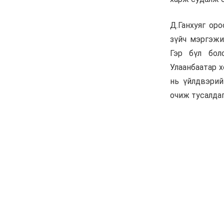
Баяр наадмын бэлтгэл
ажил 70 хувьтай
үргэлжилж байна
6 сар 30. 12:15
Д.Үүрийнтуяа: АМНАТ-
ийг ялгаатай тогтоох
юм бол компани,
хөрөнгө оруулагч бүрд
зориулсан хуультай
болох хэрэгтэй
6 сар 30. 12:14
П.Наранбаяр: Орон
нутгийн нөхөн
сонгуульд “царцаа”
нүүлгэж ялалт байгуулсан
нь төрийн эрхийг хууль
бусаар авч байна гэсэн
үг
6 сар 30. 12:13
Дарга тодрох цаг