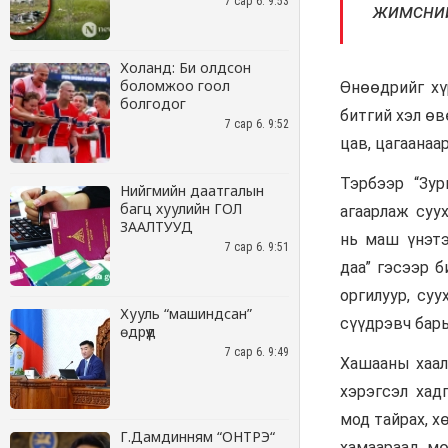
7 сар 6. 9:53
Холанд: Би олдсон
боломжоо гоол
болгодог
7 сар 6. 9:52
Нийгмийн даатгалын
багц хуулийн ГОЛ
ЗААЛТУУД
7 сар 6. 9:51
Хууль “машиндсан”
өдрүүд
7 сар 6. 9:49
Г.Дамдинням “ОНТРЭ“