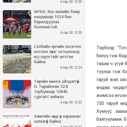
6 сар 30. 12:25
МҮБХ: Энэ жилийн баяр
наадмаар 1024 бөх
барилдуулах
боломжтой
6 сар 30. 12:25
Сэлбийн эргийн хэсэгхэн
ногоон зүлэг хотынхонд
юу хэрэгтэйг илтгэж
байна
6 сар 30. 12:24
Төрийн мөнгө уйлдаггүй-
II: Төрийнхөн 32.8
тэрбумаар 10840
сургалт хийжээ
6 сар 30. 12:22
Хамгийн хүнд үе хараахан
эхлээгүй байна