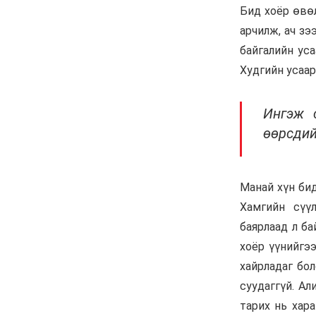
Шарк имижээс салж
чадахгүй яваа
Б.Пунсалмаа
6 сар 24. 10:43
Жүдо бөхийн Австралийн
аварга шалгаруулах
тэмцээнээс Монголын
тамирчид дөрвөн
медаль хүртэв
6 сар 8. 11:07
Энэ 7 хоногт Монгол
Улсад
6 сар 8. 11:06
Монголын хадан дээрх
“Туурайн цуурай”
6 сар 8. 11:04