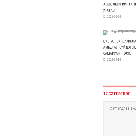
С.Цэнгүүн: МАН бүх
төрлийн татварыг
нэмэгдүүлж, мөрийн
хөтөлбөрийнхөө эсрэг
ажилласан
6 сар 4. 11:16