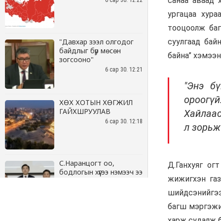
6 сар 30. 12:22
"Давхар зээл олгодог
байдлыг бүр мөсөн
зогсооно"
6 сар 30. 12:21
ХӨХ ХОТЫН ХӨГЖИЛ
ГАЙХШРУУЛАВ
6 сар 30. 12:18
С.Наранцогт оо,
бодлогын хүүгээ нэмээч ээ
6 сар 30. 12:17