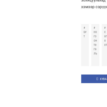
харуулахыг зорьж
байна"
6 сар 8. 10:55
Цемент цутгаснаа
цэцэрлэгт хүрээлэн гэж
эндүүрэх хэрэггүй
6 сар 4. 11:36
Хүүхдийн мөнгийг
зургаадугаар сарын 18-
нд олгоно
6 сар 4. 11:31
Украины дронууд
“Путины Давос”
эхлэхийн өмнө довтлов
6 сар 4. 11:30
Эрээн хотод зорчихоор