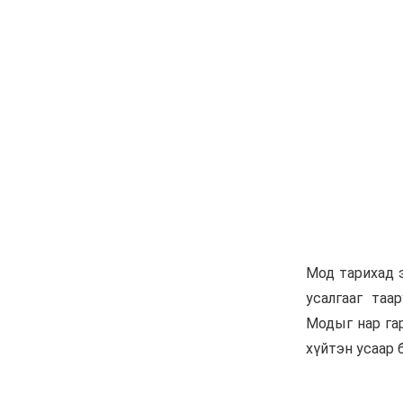
6 сар 24. 11:07
"Давхар дээл"-ээ
тайлсан НИТХ-ын
төлөөлөгчид
6 сар 24. 11:06
Газрын тосны үнийн
өсөлт Хятадын
цахилгаан автомашины
эрэлтийг нэмэгдүүлжээ
6 сар 24. 11:05
БНЭУ-ын Гадаад
хэргийн сайд
С.Жайшанкар Газрын
тос боловсруулах
үйлдвэрийн бүтээн
байгуулалтын явцтай