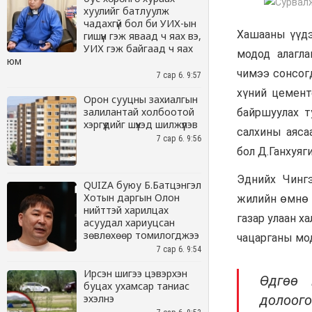
хуулийг батлуулж
чадахгүй бол би УИХ-ын
гишүүн гэж яваад ч яах вэ,
УИХ гэж байгаад ч яах
юм
7 сар 6. 9:57
Орон сууцны захиалгын
залилантай холбоотой
хэргүүдийг шүүхэд шилжүүлэв
7 сар 6. 9:56
QUIZA буюу Б.Батцэнгэл
Хотын даргын Олон
нийттэй харилцах
асуудал хариуцсан
зөвлөхөөр томилогджээ
7 сар 6. 9:54
Ирсэн шигээ цэвэрхэн
буцах ухамсар таниас
эхэлнэ