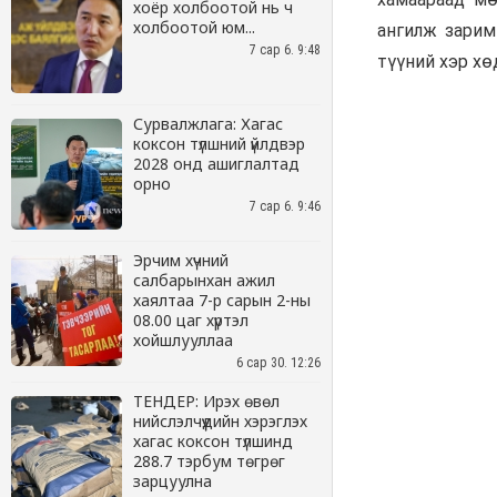
хоёр холбоотой нь ч
холбоотой юм...
7 сар 6. 9:48
Сурвалжлага: Хагас
коксон түлшний үйлдвэр
2028 онд ашиглалтад
орно
7 сар 6. 9:46
Эрчим хүчний
салбарынхан ажил
хаялтаа 7-р сарын 2-ны
08.00 цаг хүртэл
хойшлууллаа
6 сар 30. 12:26
ТЕНДЕР: Ирэх өвөл
нийслэлчүүдийн хэрэглэх
хагас коксон түлшинд
288.7 тэрбум төгрөг
зарцуулна