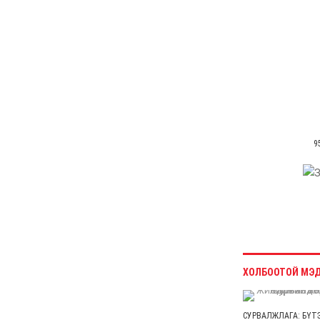
төлөвлөж буй иргэдийн
анхааралд
6 сар 4. 11:26
Астана-Улаанбаатар
чиглэлд шууд нислэг
үйлдэж эхэллээ
6 сар 4. 11:24
УДШ-ийн Ерөнхий
шүүгчээр томилох Ц.Цогт
гэж хэн бэ?
6 сар 4. 11:20
МАН-ын зодоон: Сэлбэ
төсөл Э.Бат-Амгаланд,
Бор тээг Н.Учралд
шилжив
6 сар 4. 11:18