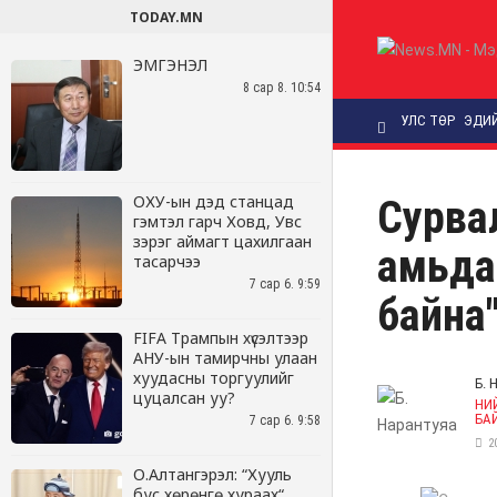
TODAY.MN
ЭМГЭНЭЛ
8 сар 8. 10:54
ОХУ-ын дэд станцад
гэмтэл гарч Ховд, Увс
зэрэг аймагт цахилгаан
тасарчээ
7 сар 6. 9:59
FIFA Трампын хүсэлтээр
АНУ-ын тамирчны улаан
хуудасны торгуулийг
цуцалсан уу?
7 сар 6. 9:58
О.Алтангэрэл: “Хууль
бус хөрөнгө хураах“