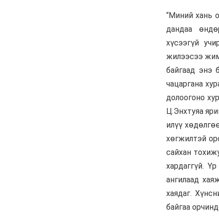
танилцав
6 сар 24. 11:04
АУДИТ:Сайд асан
Б.Чойжилсүрэнд 288.3
тэрбум төгрөгийн
санхүүгийн зөрчил илэрчээ
6 сар 24. 11:02
Долоодугаар сарын 16,
17-ны ажлын өдрийг
амралтын өдөрт
шилжүүлж, наадмаар 10
хоног амрахаар боллоо
6 сар 24. 11:01
М.Энхцэцэг: Хорин
киловаттын хүчин
чадалтай системтэй айл
жилд 10 сая төгрөгөөс
дээш орлого олох
боломжтой
6 сар 24. 10:47