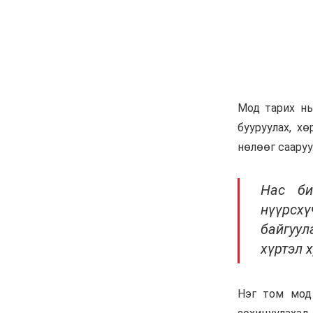
хоёр эвлэрч “Бодь”-ийн
110 сая долларын хэрэг
царцахаар боллоо
6 сар 8. 10:58
ХӨНДӨХ СЭДЭВ: Үерт
автаж, осолдсон
автомашинууд улсын
хилээр хяналтгүй орж
ирж, Монгол Улс хуучин
машины “хогийн цэг“
болсоор байх уу
6 сар 8. 10:57
Долоо хоногийн өрнийн
зурхай 2026.VI.08-14
6 сар 8. 10:56
Сурвалжлага:
"Хайлаастад хаан шиг
амьдарч болохыг