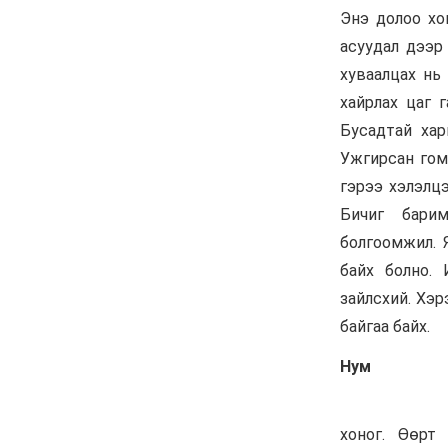
"Давхар дээл"-ээ
тайлсан НИТХ-ын
төлөөлөгчид
6 сар 24. 11:06
Газрын тосны үнийн өсөлт
Хятадын цахилгаан
автомашины эрэлтийг
нэмэгдүүлжээ
6 сар 24. 11:05
БНЭУ-ын Гадаад
хэргийн сайд
С.Жайшанкар Газрын
тос боловсруулах
үйлдвэрийн бүтээн
байгуулалтын явцтай
танилцав