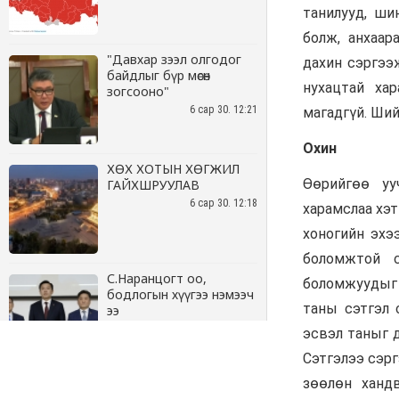
"Давхар зээл олгодог
байдлыг бүр мөсөн
зогсооно"
6 сар 30. 12:21
ХӨХ ХОТЫН ХӨГЖИЛ
ГАЙХШРУУЛАВ
6 сар 30. 12:18
С.Наранцогт оо,
бодлогын хүүгээ нэмээч
ээ
6 сар 30. 12:17
Баяр наадмын бэлтгэл