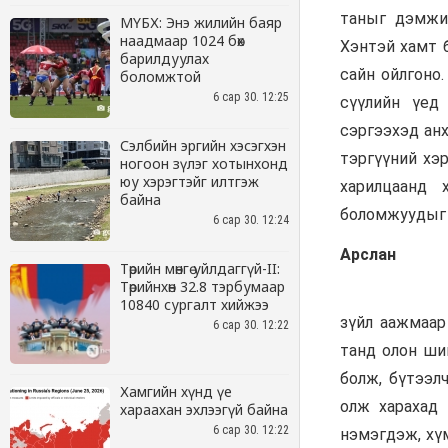
МҮБХ: Энэ жилийн баяр
наадмаар 1024 бөх
барилдуулах
боломжтой
6 сар 30. 12:25
Сэлбийн эргийн хэсэгхэн
ногоон зүлэг хотынхонд
юу хэрэгтэйг илтгэж
байна
6 сар 30. 12:24
Төрийн мөнгө уйлдаггүй-II:
Төрийнхөн 32.8 тэрбумаар
10840 сургалт хийжээ
6 сар 30. 12:22
Хамгийн хүнд үе
хараахан эхлээгүй байна
6 сар 30. 12:22