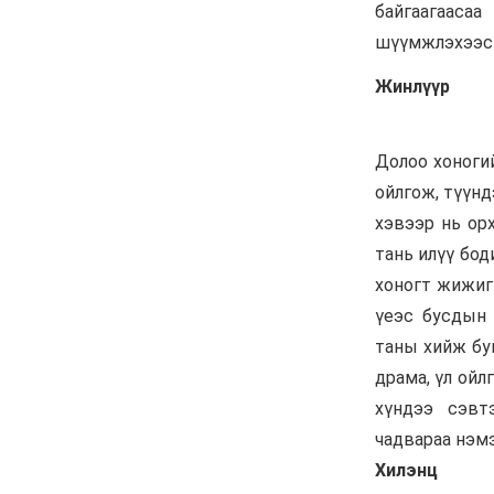
ажил 70 хувьтай
үргэлжилж байна
6 сар 30. 12:15
Д.Үүрийнтуяа: АМНАТ-
ийг ялгаатай тогтоох
юм бол компани, хөрөнгө
оруулагч бүрд
зориулсан хуультай
болох хэрэгтэй
6 сар 30. 12:14
П.Наранбаяр: Орон
нутгийн нөхөн сонгуульд
“царцаа” нүүлгэж ялалт
байгуулсан нь төрийн
эрхийг хууль бусаар авч
байна гэсэн үг
6 сар 30. 12:13
Дарга тодрох цаг
6 сар 24. 11:07