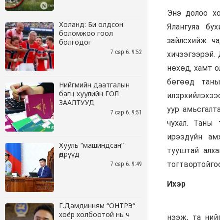
Холанд: Би олдсон
боломжоо гоол
болгодог
7 сар 6. 9:52
Нийгмийн даатгалын
багц хуулийн ГОЛ
ЗААЛТУУД
7 сар 6. 9:51
Хууль “машиндсан”
өдрүүд
7 сар 6. 9:49
Г.Дамдинням “ОНТРЭ“
хоёр холбоотой нь ч