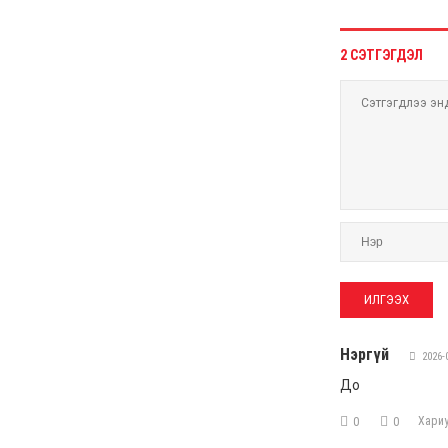
анхааралд
6 сар 4. 11:26
Астана-Улаанбаатар
чиглэлд шууд нислэг
үйлдэж эхэллээ
6 сар 4. 11:24
УДШ-ийн Ерөнхий
шүүгчээр томилох
Ц.Цогт гэж хэн бэ?
6 сар 4. 11:20
МАН-ын зодоон: Сэлбэ
төсөл Э.Бат-Амгаланд,
Бор тээг Н.Учралд
шилжив
6 сар 4. 11:18