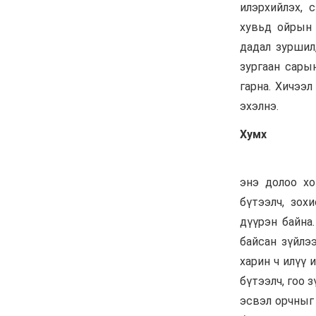
чадахгүй яваа
Б.Пунсалмаа
6 сар 24. 10:43
Жүдо бөхийн Австралийн
аварга шалгаруулах
тэмцээнээс Монголын
тамирчид дөрвөн медаль
хүртэв
6 сар 8. 11:07
Энэ 7 хоногт Монгол
Улсад
6 сар 8. 11:06
Монголын хадан дээрх
“Туурайн цуурай”
6 сар 8. 11:04