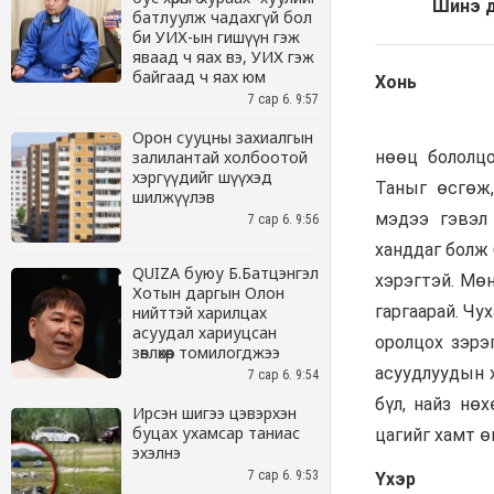
батлуулж чадахгүй бол
би УИХ-ын гишүүн гэж
яваад ч яах вэ, УИХ гэж
байгаад ч яах юм
7 сар 6. 9:57
Орон сууцны захиалгын
залилантай холбоотой
хэргүүдийг шүүхэд
шилжүүлэв
7 сар 6. 9:56
QUIZA буюу Б.Батцэнгэл
Хотын даргын Олон
нийттэй харилцах
асуудал хариуцсан
зөвлөхөөр томилогджээ
7 сар 6. 9:54
Ирсэн шигээ цэвэрхэн
буцах ухамсар таниас
эхэлнэ
7 сар 6. 9:53