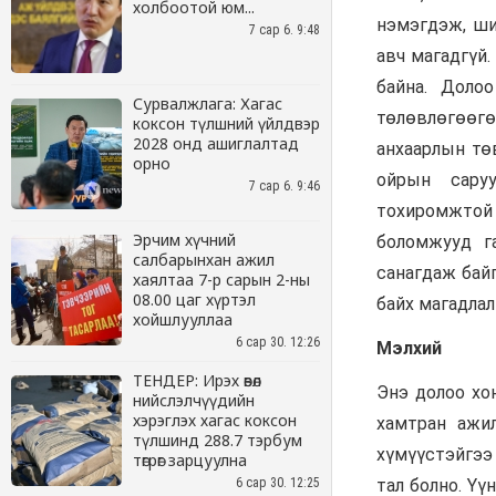
холбоотой юм...
7 сар 6. 9:48
Сурвалжлага: Хагас
коксон түлшний үйлдвэр
2028 онд ашиглалтад
орно
7 сар 6. 9:46
Эрчим хүчний
салбарынхан ажил
хаялтаа 7-р сарын 2-ны
08.00 цаг хүртэл
хойшлууллаа
6 сар 30. 12:26
ТЕНДЕР: Ирэх өвөл
нийслэлчүүдийн
хэрэглэх хагас коксон
түлшинд 288.7 тэрбум
төгрөг зарцуулна
6 сар 30. 12:25