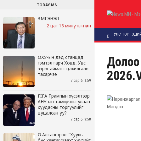
TODAY.MN
ЭМГЭНЭЛ
2 цаг 13 минутын өмнө
ОХУ-ын дэд станцад
гэмтэл гарч Ховд, Увс
зэрэг аймагт цахилгаан
тасарчээ
7 сар 6. 9:59
FIFA Трампын хүсэлтээр
АНУ-ын тамирчны улаан
хуудасны торгуулийг
цуцалсан уу?
7 сар 6. 9:58
О.Алтангэрэл: “Хууль
бус хөрөнгө хураах“ хуулийг