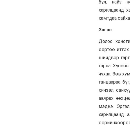
Анхны арваас төрсөн
анхны гавьяат
Д.Энхцэцэг
6 сар 8. 11:04
Говь-Алтай аймагт
хуулиас давсан хувийн
эрх ашиг ноёлж байна
6 сар 8. 11:02
Н.Учрал 100 хонолгүй
огцорсон ардчиллаас
хойших анхны Ерөнхий
сайд болж магадгүй…
6 сар 8. 11:00
Д.Баясгалан А.Амундра
хоёр эвлэрч “Бодь”-ийн
110 сая долларын хэрэг