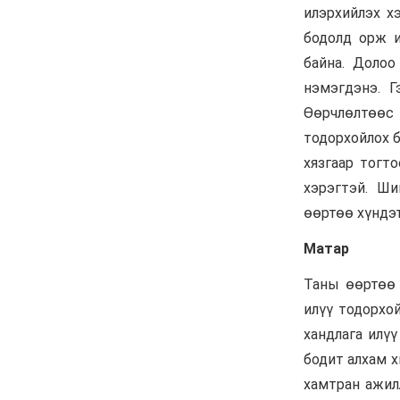
6 сар 24. 11:04
АУДИТ:Сайд асан
Б.Чойжилсүрэнд 288.3
тэрбум төгрөгийн
санхүүгийн зөрчил
илэрчээ
6 сар 24. 11:02
Долоодугаар сарын 16,
17-ны ажлын өдрийг
амралтын өдөрт
шилжүүлж, наадмаар 10
хоног амрахаар боллоо
6 сар 24. 11:01
М.Энхцэцэг: Хорин
киловаттын хүчин
чадалтай системтэй айл
жилд 10 сая төгрөгөөс дээш
орлого олох
боломжтой
6 сар 24. 10:47
Шарк имижээс салж