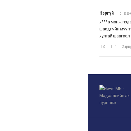
С.Цэнгүүн: МАН бүх
төрлийн татварыг
нэмэгдүүлж, мөрийн
хөтөлбөрийнхөө эсрэг
ажилласан
6 сар 4. 11:16