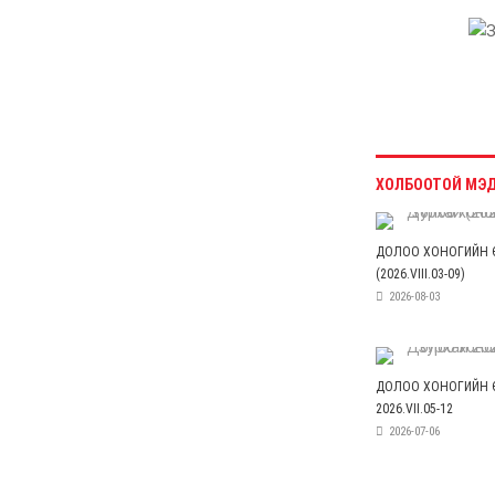
6 сар 8. 10:55
Цемент цутгаснаа
цэцэрлэгт хүрээлэн гэж
эндүүрэх хэрэггүй
6 сар 4. 11:36
Хүүхдийн мөнгийг
зургаадугаар сарын 18-
нд олгоно
6 сар 4. 11:31
Украины дронууд
“Путины Давос”
эхлэхийн өмнө довтлов
6 сар 4. 11:30
Эрээн хотод зорчихоор
төлөвлөж буй иргэдийн