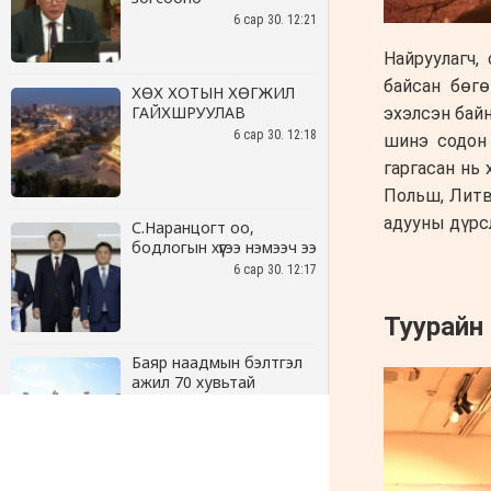
6 сар 30. 12:21
ХӨХ ХОТЫН ХӨГЖИЛ
ГАЙХШРУУЛАВ
6 сар 30. 12:18
С.Наранцогт оо,
бодлогын хүүгээ нэмээч ээ
6 сар 30. 12:17
Баяр наадмын бэлтгэл
ажил 70 хувьтай
үргэлжилж байна
6 сар 30. 12:15