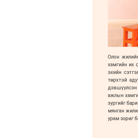
Жүдо бөхийн Австралийн
аварга шалгаруулах
тэмцээнээс Монголын
тамирчид дөрвөн
медаль хүртэв
6 сар 8. 11:07
Энэ 7 хоногт Монгол
Улсад
6 сар 8. 11:06
Монголын хадан дээрх
“Туурайн цуурай”
6 сар 8. 11:04
Анхны арваас төрсөн
анхны гавьяат
Д.Энхцэцэг