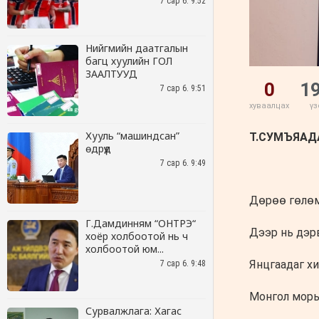
7 сар 6. 9:52
Нийгмийн даатгалын
багц хуулийн ГОЛ
ЗААЛТУУД
7 сар 6. 9:51
Хууль “машиндсан”
өдрүүд
7 сар 6. 9:49
Г.Дамдинням “ОНТРЭ“
хоёр холбоотой нь ч
холбоотой юм...
7 сар 6. 9:48
Сурвалжлага: Хагас