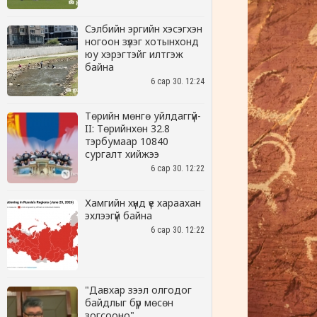
Сэлбийн эргийн хэсэгхэн
ногоон зүлэг хотынхонд
юу хэрэгтэйг илтгэж
байна
6 сар 30. 12:24
Төрийн мөнгө уйлдаггүй-
II: Төрийнхөн 32.8
тэрбумаар 10840
сургалт хийжээ
6 сар 30. 12:22
Хамгийн хүнд үе хараахан
эхлээгүй байна
6 сар 30. 12:22
"Давхар зээл олгодог
байдлыг бүр мөсөн
зогсооно"