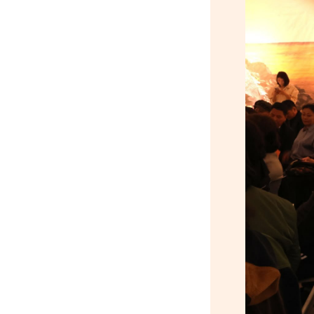
Д.Үүрийнтуяа: АМНАТ-
ийг ялгаатай тогтоох
юм бол компани,
хөрөнгө оруулагч бүрд
зориулсан хуультай
болох хэрэгтэй
6 сар 30. 12:14
П.Наранбаяр: Орон
нутгийн нөхөн
сонгуульд “царцаа”
нүүлгэж ялалт байгуулсан
нь төрийн эрхийг хууль
бусаар авч байна гэсэн
үг
6 сар 30. 12:13
Дарга тодрох цаг
6 сар 24. 11:07
"Давхар дээл"-ээ