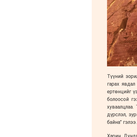
автаж, осолдсон
автомашинууд улсын
хилээр хяналтгүй орж
ирж, Монгол Улс хуучин
машины “хогийн цэг“
болсоор байх уу
6 сар 8. 10:57
Долоо хоногийн өрнийн
зурхай 2026.VI.08-14
6 сар 8. 10:56
Сурвалжлага:
"Хайлаастад хаан шиг
амьдарч болохыг
харуулахыг зорьж
байна"
6 сар 8. 10:55
Цемент цутгаснаа
цэцэрлэгт хүрээлэн гэж
эндүүрэх хэрэггүй