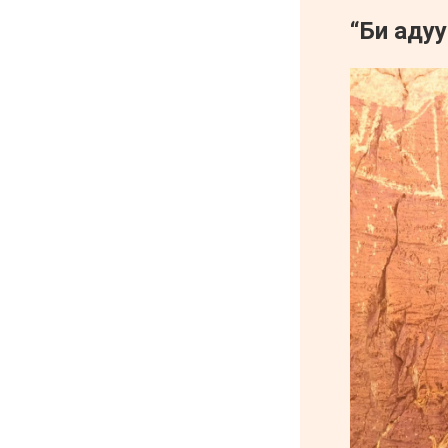
6 сар 8. 11:04
Говь-Алтай аймагт
хуулиас давсан хувийн
эрх ашиг ноёлж байна
6 сар 8. 11:02
Н.Учрал 100 хонолгүй
огцорсон ардчиллаас
хойших анхны Ерөнхий
сайд болж магадгүй…
6 сар 8. 11:00
Д.Баясгалан А.Амундра
хоёр эвлэрч “Бодь”-ийн
110 сая долларын хэрэг
царцахаар боллоо
6 сар 8. 10:58
ХӨНДӨХ СЭДЭВ: Үерт