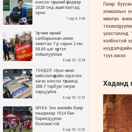
коксон түлшний үйлдвэр
2028 онд ашиглалтад
орно
7 сар 6. 9:46
Эрчим хүчний
салбарынхан ажил
хаялтаа 7-р сарын 2-ны
08.00 цаг хүртэл
хойшлууллаа
6 сар 30. 12:26
ТЕНДЕР: Ирэх өвөл
нийслэлчүүдийн хэрэглэх
хагас коксон түлшинд
288.7 тэрбум төгрөг
зарцуулна
6 сар 30. 12:25
МҮБХ: Энэ жилийн баяр
наадмаар 1024 бөх
барилдуулах
боломжтой
6 сар 30. 12:25