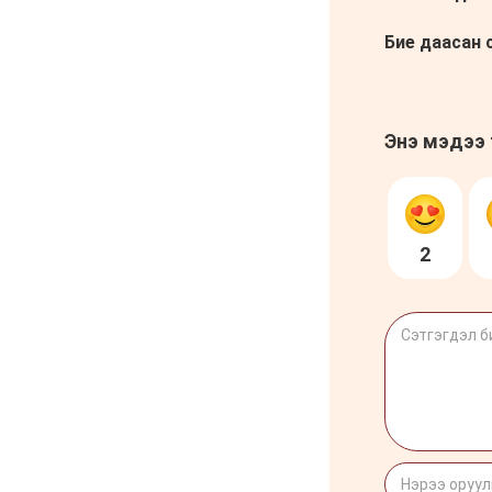
чиглэлд шууд нислэг
үйлдэж эхэллээ
6 сар 4. 11:24
УДШ-ийн Ерөнхий
шүүгчээр томилох Ц.Цогт
гэж хэн бэ?
6 сар 4. 11:20
МАН-ын зодоон: Сэлбэ
төсөл Э.Бат-Амгаланд,
Бор тээг Н.Учралд
шилжив
6 сар 4. 11:18
С.Цэнгүүн: МАН бүх
төрлийн татварыг
нэмэгдүүлж, мөрийн
хөтөлбөрийнхөө эсрэг
ажилласан