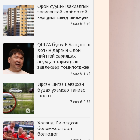
Орон сууцны захиалгын
залилантай холбоотой
хэргүүдийг шүүхэд шилжүүлэв
7 сар 6. 9:56
QUIZA буюу Б.Батцэнгэл
Хотын даргын Олон
нийттэй харилцах
асуудал хариуцсан
зөвлөхөөр томилогджээ
7 сар 6. 9:54
Ирсэн шигээ цэвэрхэн
буцах ухамсар таниас
эхэлнэ
7 сар 6. 9:53
Холанд: Би олдсон
боломжоо гоол
болгодог