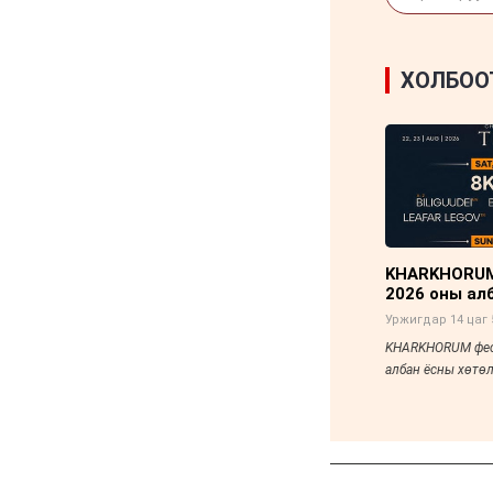
6 сар 4. 11:16
Ашиглалтад ордоггүй,
ажил нь урагшилдаггүй
барилгууд иргэдийг
хохироосоор байг уу?
6 сар 3. 12:18