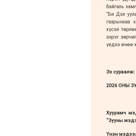
6 сар 4. 11:36
Хүүхдийн мөнгийг
зургаадугаар сарын 18-
нд олгоно
6 сар 4. 11:31
Украины дронууд
“Путины Давос”
эхлэхийн өмнө довтлов
6 сар 4. 11:30
Эрээн хотод зорчихоор
төлөвлөж буй иргэдийн
анхааралд
6 сар 4. 11:26
Астана-Улаанбаатар