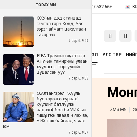
TODAY.MN
ОХУ-ын дэд станцад
гэмтэл гарч Ховд, Увс
зэрэг аймагт цахилгаан
тасарчээ
7 сар 6. 9:59
FIFA Трампын хүсэлтээр
АНУ-ын тамирчны улаан
хуудасны торгуулийг
цуцалсан уу?
7 сар 6. 9:58
О.Алтангэрэл: “Хууль
бус хөрөнгө хураах“
хуулийг батлуулж
чадахгүй бол би УИХ-ын
гишүүн гэж яваад ч яах вэ,
УИХ гэж байгаад ч яах
юм
7 сар 6. 9:57