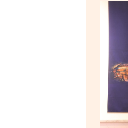
санхүүгийн зөрчил илэрчээ
6 сар 24. 11:02
Долоодугаар сарын 16,
17-ны ажлын өдрийг
амралтын өдөрт
шилжүүлж, наадмаар 10
хоног амрахаар боллоо
6 сар 24. 11:01
М.Энхцэцэг: Хорин
киловаттын хүчин
чадалтай системтэй айл
жилд 10 сая төгрөгөөс
дээш орлого олох
боломжтой
6 сар 24. 10:47
Шарк имижээс салж
чадахгүй яваа
Б.Пунсалмаа
6 сар 24. 10:43