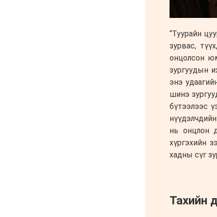
тайлсан НИТХ-ын
төлөөлөгчид
6 сар 24. 11:06
Газрын тосны үнийн
өсөлт Хятадын
цахилгаан автомашины
эрэлтийг нэмэгдүүлжээ
6 сар 24. 11:05
БНЭУ-ын Гадаад
хэргийн сайд
С.Жайшанкар Газрын
тос боловсруулах
үйлдвэрийн бүтээн
байгуулалтын явцтай
танилцав
6 сар 24. 11:04
АУДИТ:Сайд асан
Б.Чойжилсүрэнд 288.3
тэрбум төгрөгийн