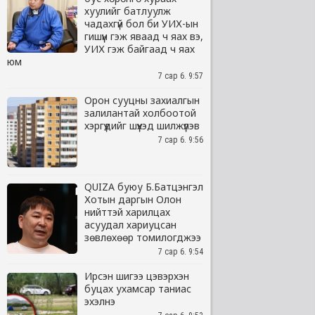
хуулийг батлуулж
чадахгүй бол би УИХ-ын
гишүүн гэж яваад ч яах вэ,
УИХ гэж байгаад ч яах
юм
7 сар 6. 9:57
Орон сууцны захиалгын
залилантай холбоотой
хэргүүдийг шүүхэд шилжүүлэв
7 сар 6. 9:56
QUIZA буюу Б.Батцэнгэл
Хотын даргын Олон
нийттэй харилцах
асуудал хариуцсан
зөвлөхөөр томилогджээ
7 сар 6. 9:54
Ирсэн шигээ цэвэрхэн
буцах ухамсар таниас
эхэлнэ