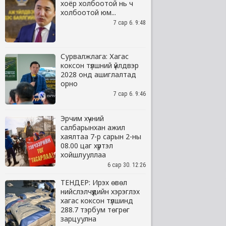
хоёр холбоотой нь ч
холбоотой юм...
7 сар 6. 9:48
Сурвалжлага: Хагас
коксон түлшний үйлдвэр
2028 онд ашиглалтад
орно
7 сар 6. 9:46
Эрчим хүчний
салбарынхан ажил
хаялтаа 7-р сарын 2-ны
08.00 цаг хүртэл
хойшлууллаа
6 сар 30. 12:26
ТЕНДЕР: Ирэх өвөл
нийслэлчүүдийн хэрэглэх
хагас коксон түлшинд
288.7 тэрбум төгрөг
зарцуулна