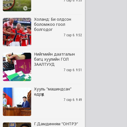
7 сар 6. 9:53
Холанд: Би олдсон
боломжоо гоол
болгодог
7 сар 6. 9:52
Нийгмийн даатгалын
багц хуулийн ГОЛ
ЗААЛТУУД
7 сар 6. 9:51
Хууль “машиндсан”
өдрүүд
7 сар 6. 9:49
Г.Дамдинням “ОНТРЭ“