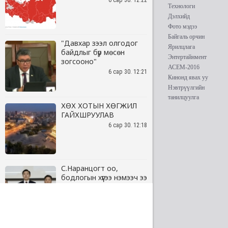
6 сар 30. 12:22
"Давхар зээл олгодог
байдлыг бүр мөсөн
зогсооно"
6 сар 30. 12:21
ХӨХ ХОТЫН ХӨГЖИЛ
ГАЙХШРУУЛАВ
6 сар 30. 12:18
С.Наранцогт оо,
бодлогын хүүгээ нэмээч ээ
6 сар 30. 12:17