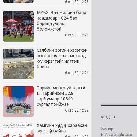
6 сар 30. 12:25
МҮБХ: Энэ жилийн баяр
наадмаар 1024 бөх
барилдуулах
боломжтой
6 сар 30. 12:25
Сэлбийн эргийн хэсэгхэн
ногоон зүлэг хотынхонд
юу хэрэгтэйг илтгэж
байна
6 сар 30. 12:24
Төрийн мөнгө уйлдаггүй-
II: Төрийнхөн 32.8
тэрбумаар 10840
сургалт хийжээ
6 сар 30. 12:22
Хамгийн хүнд үе хараахан
эхлээгүй байна