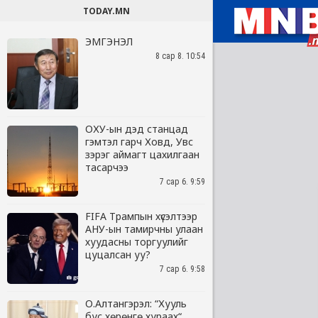
TODAY.MN
ЭМГЭНЭЛ
8 сар 8. 10:54
ОХУ-ын дэд станцад
гэмтэл гарч Ховд, Увс
зэрэг аймагт цахилгаан
тасарчээ
7 сар 6. 9:59
FIFA Трампын хүсэлтээр
АНУ-ын тамирчны улаан
хуудасны торгуулийг
цуцалсан уу?
7 сар 6. 9:58
О.Алтангэрэл: “Хууль
бус хөрөнгө хураах“