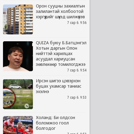
Орон сууцны захиалгын
залилантай холбоотой
хэргүүдийг шүүхэд шилжүүлэв
7 сар 6. 9:56
QUIZA буюу Б.Батцэнгэл
Хотын даргын Олон
нийттэй харилцах
асуудал хариуцсан
зөвлөхөөр томилогджээ
7 сар 6. 9:54
Ирсэн шигээ цэвэрхэн
буцах ухамсар таниас
эхэлнэ
7 сар 6. 9:53
Холанд: Би олдсон
боломжоо гоол
болгодог