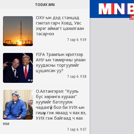
TODAY.MN
ОХУ-ын дэд станцад
гэмтэл гарч Ховд, Увс
зэрэг аймагт цахилгаан
тасарчээ
7 сар 6. 9:59
FIFA Трампын хүсэлтээр
АНУ-ын тамирчны улаан
хуудасны торгуулийг
цуцалсан уу?
7 сар 6. 9:58
О.Алтангэрэл: “Хууль
бус хөрөнгө хураах“
хуулийг батлуулж
чадахгүй бол би УИХ-ын
гишүүн гэж яваад ч яах вэ,
УИХ гэж байгаад ч яах
юм
7 сар 6. 9:57