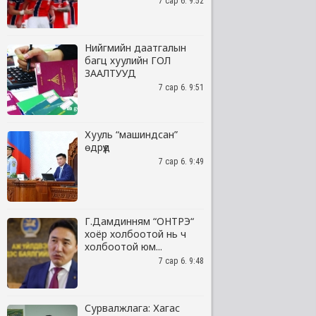
7 сар 6. 9:52
Нийгмийн даатгалын
багц хуулийн ГОЛ
ЗААЛТУУД
7 сар 6. 9:51
Хууль “машиндсан”
өдрүүд
7 сар 6. 9:49
Г.Дамдинням “ОНТРЭ“
хоёр холбоотой нь ч
холбоотой юм...
7 сар 6. 9:48
Сурвалжлага: Хагас