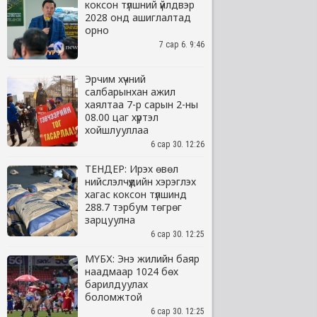
коксон түлшний үйлдвэр
2028 онд ашиглалтад
орно
7 сар 6. 9:46
Эрчим хүчний
салбарынхан ажил
хаялтаа 7-р сарын 2-ны
08.00 цаг хүртэл
хойшлууллаа
6 сар 30. 12:26
ТЕНДЕР: Ирэх өвөл
нийслэлчүүдийн хэрэглэх
хагас коксон түлшинд
288.7 тэрбум төгрөг
зарцуулна
6 сар 30. 12:25
МҮБХ: Энэ жилийн баяр
наадмаар 1024 бөх
барилдуулах
боломжтой
6 сар 30. 12:25