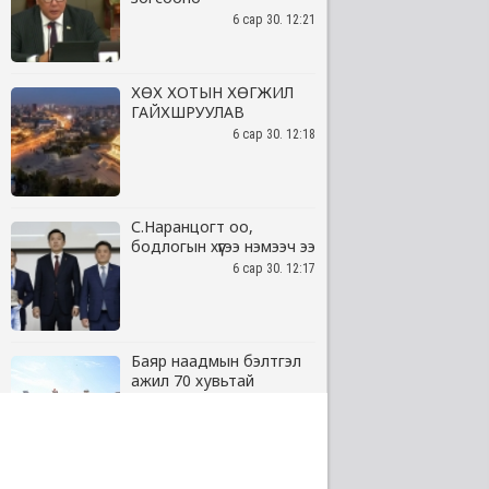
6 сар 30. 12:21
ХӨХ ХОТЫН ХӨГЖИЛ
ГАЙХШРУУЛАВ
6 сар 30. 12:18
С.Наранцогт оо,
бодлогын хүүгээ нэмээч ээ
6 сар 30. 12:17
Баяр наадмын бэлтгэл
ажил 70 хувьтай
үргэлжилж байна
6 сар 30. 12:15