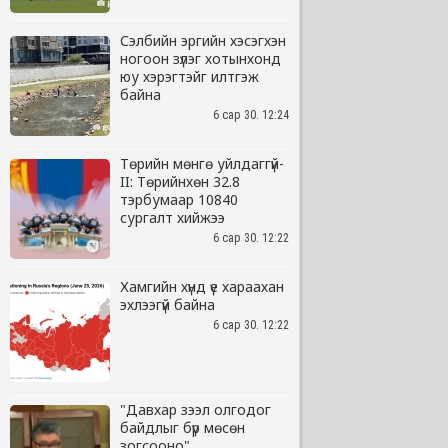
Сэлбийн эргийн хэсэгхэн
ногоон зүлэг хотынхонд
юу хэрэгтэйг илтгэж
байна
6 сар 30. 12:24
Төрийн мөнгө уйлдаггүй-
II: Төрийнхөн 32.8
тэрбумаар 10840
сургалт хийжээ
6 сар 30. 12:22
Хамгийн хүнд үе хараахан
эхлээгүй байна
6 сар 30. 12:22
"Давхар зээл олгодог
байдлыг бүр мөсөн
зогсооно"