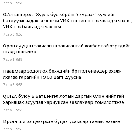
7 сар 6. 9:58
О.Алтангэрэл: “Хууль бус хөрөнгө хураах“ хуулийг
батлуулж чадахгүй бол би УИХ-ын гишүүн гэж яваад ч яах вэ,
УИХ гэж байгаад ч яах юм
7 сар 6. 9:57
Орон сууцны захиалгын залилантай холбоотой хэргүүдийг
шүүхэд шилжүүлэв
7 сар 6. 9:56
Наадмаар зодоглох бөхчүүдийн бүртгэл өнөөдөр эхэлж,
лхагва гарагийн 19.00 цагт дуусна
7 сар 6. 9:55
QUIZA буюу Б.Батцэнгэл Хотын даргын Олон нийттэй
харилцах асуудал хариуцсан зөвлөхөөр томилогджээ
7 сар 6. 9:54
Ирсэн шигээ цэвэрхэн буцах ухамсар таниас эхэлнэ
7 сар 6. 9:53