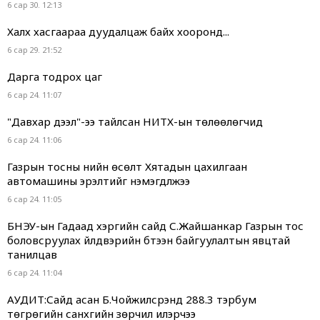
6 сар 30. 12:13
Халх хасгаараа дуудалцаж байх хооронд...
6 сар 29. 21:52
Дарга тодрох цаг
6 сар 24. 11:07
"Давхар дээл"-ээ тайлсан НИТХ-ын төлөөлөгчид
6 сар 24. 11:06
Газрын тосны үнийн өсөлт Хятадын цахилгаан
автомашины эрэлтийг нэмэгдүүлжээ
6 сар 24. 11:05
БНЭУ-ын Гадаад хэргийн сайд С.Жайшанкар Газрын тос
боловсруулах үйлдвэрийн бүтээн байгуулалтын явцтай
танилцав
6 сар 24. 11:04
АУДИТ:Сайд асан Б.Чойжилсүрэнд 288.3 тэрбум
төгрөгийн санхүүгийн зөрчил илэрчээ