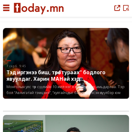
|
7 сар 6. 9:45
Тэд иргэнээ биш, төрөө “тураах” бодлого
явуулдаг. Харин МАНай хэд...
Монголын улс төр сүүлийн 10 жил нэг л өгүүлбэрээр амьдарлаа. Тэр
бол “Авлигатай тэмцэнэ”, “хулгайчдыг барина” гэсэн өгүүлбэр юм