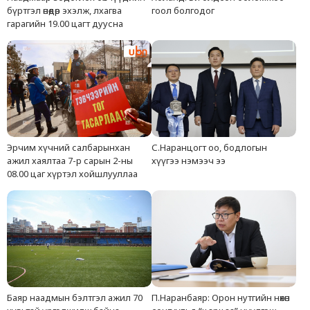
бүртгэл өнөөдөр эхэлж, лхагва
гоол болгодог
гарагийн 19.00 цагт дуусна
Эрчим хүчний салбарынхан
С.Наранцогт оо, бодлогын
ажил хаялтаа 7-р сарын 2-ны
хүүгээ нэмээч ээ
08.00 цаг хүртэл хойшлууллаа
Баяр наадмын бэлтгэл ажил 70
П.Наранбаяр: Орон нутгийн нөхөн