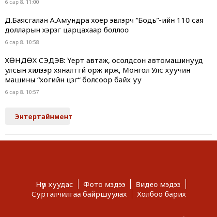
6 сар 8. 11:00
Д.Баясгалан А.Амундра хоёр эвлэрч “Бодь”-ийн 110 сая
долларын хэрэг царцахаар боллоо
6 сар 8. 10:58
ХӨНДӨХ СЭДЭВ: Үерт автаж, осолдсон автомашинууд
улсын хилээр хяналтгүй орж ирж, Монгол Улс хуучин
машины “хогийн цэг“ болсоор байх уу
6 сар 8. 10:57
Энтертайнмент
Нүүр хуудас
Фото мэдээ
Видео мэдээ
Сурталчилгаа байршуулах
Холбоо барих