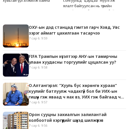
хувьтай үргэлжилж байна
сонгуульд “царцаа” нүүлгэж
ялалт байгуулсан нь төрийн
эрхийг хууль бусаар авч байна
гэсэн үг
ОХУ-ын дэд станцад гэмтэл гарч Ховд, Увс
зэрэг аймагт цахилгаан тасарчээ
7 сар 6. 9:59
FIFA Трампын хүсэлтээр АНУ-ын тамирчны
улаан хуудасны торгуулийг цуцалсан уу?
7 сар 6. 9:58
О.Алтангэрэл: “Хууль бус хөрөнгө хураах“
хуулийг батлуулж чадахгүй бол би УИХ-ын
гишүүн гэж яваад ч яах вэ, УИХ гэж байгаад ч
яах юм
7 сар 6. 9:57
Орон сууцны захиалгын залилантай
холбоотой хэргүүдийг шүүхэд шилжүүлэв
7 сар 6. 9:56