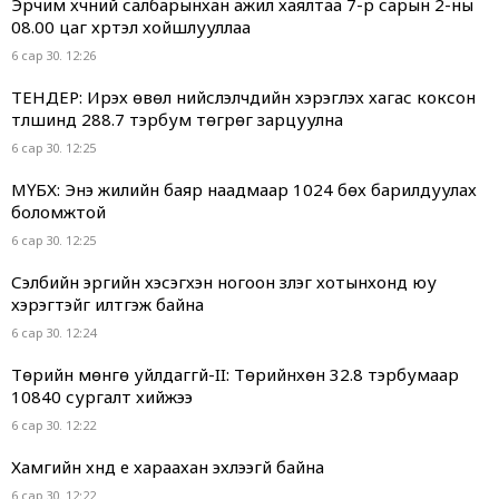
Эрчим хүчний салбарынхан ажил хаялтаа 7-р сарын 2-ны
08.00 цаг хүртэл хойшлууллаа
6 сар 30. 12:26
ТЕНДЕР: Ирэх өвөл нийслэлчүүдийн хэрэглэх хагас коксон
түлшинд 288.7 тэрбум төгрөг зарцуулна
6 сар 30. 12:25
МҮБХ: Энэ жилийн баяр наадмаар 1024 бөх барилдуулах
боломжтой
6 сар 30. 12:25
Сэлбийн эргийн хэсэгхэн ногоон зүлэг хотынхонд юу
хэрэгтэйг илтгэж байна
6 сар 30. 12:24
Төрийн мөнгө уйлдаггүй-II: Төрийнхөн 32.8 тэрбумаар
10840 сургалт хийжээ
6 сар 30. 12:22
Хамгийн хүнд үе хараахан эхлээгүй байна
6 сар 30. 12:22