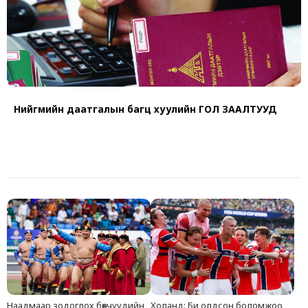
Нийгмийн даатгалын багц хуулийн ГОЛ ЗААЛТУУД
Наадмаар зодоглох бөхчүүдийн
Холанд: Би олдсон боломжоо