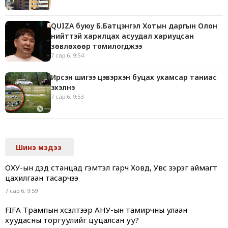
QUIZA буюу Б.Батцэнгэл Хотын даргын Олон
нийттэй харилцах асуудал хариуцсан
зөвлөхөөр томилогджээ
7 сар 6. 9:54
Ирсэн шигээ цэвэрхэн буцах ухамсар таниас
эхэлнэ
7 сар 6. 9:53
Шинэ мэдээ
ОХУ-ын дэд станцад гэмтэл гарч Ховд, Увс зэрэг аймагт
цахилгаан тасарчээ
7 сар 6. 9:59
FIFA Трампын хүсэлтээр АНУ-ын тамирчны улаан
хуудасны торгуулийг цуцалсан уу?