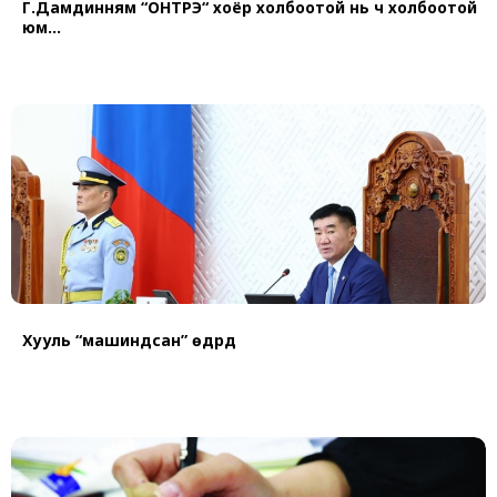
Г.Дамдинням “ОНТРЭ“ хоёр холбоотой нь ч холбоотой
юм...
Хууль “машиндсан” өдрүүд