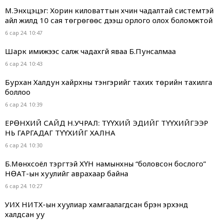
М.Энхцэцэг: Хорин киловаттын хүчин чадалтай системтэй
айл жилд 10 сая төгрөгөөс дээш орлого олох боломжтой
6 сар 24. 10:47
Шарк имижээс салж чадахгүй яваа Б.Пунсалмаа
6 сар 24. 10:43
Бурхан Халдун хайрхны тэнгэрийг тахих төрийн тахилга
боллоо
6 сар 24. 10:39
ЕРӨНХИЙ САЙД Н.УЧРАЛ: ТҮҮХИЙ ЭДИЙГ ТҮҮХИЙГЭЭР
НЬ ГАРГАДАГ ТҮҮХИЙГ ХАЛНА
6 сар 24. 10:30
Б.Мөнхсоёл тэргүүтэй ХҮН намынхны “боловсон бослого”
НӨАТ-ын хуулийг аврахаар байна
6 сар 24. 10:27
УИХ НИТХ-ын хуулиар хамгаалагдсан бүрэн эрхэнд
халдсан уу