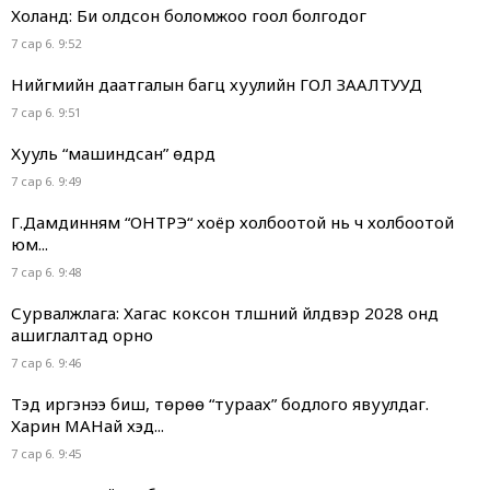
Холанд: Би олдсон боломжоо гоол болгодог
7 сар 6. 9:52
Нийгмийн даатгалын багц хуулийн ГОЛ ЗААЛТУУД
7 сар 6. 9:51
Хууль “машиндсан” өдрүүд
7 сар 6. 9:49
Г.Дамдинням “ОНТРЭ“ хоёр холбоотой нь ч холбоотой
юм...
7 сар 6. 9:48
Сурвалжлага: Хагас коксон түлшний үйлдвэр 2028 онд
ашиглалтад орно
7 сар 6. 9:46
Тэд иргэнээ биш, төрөө “тураах” бодлого явуулдаг.
Харин МАНай хэд...
7 сар 6. 9:45