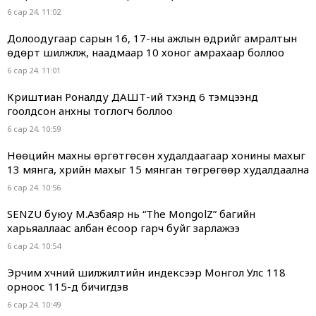
6 сар 24. 11:02
Долоодугаар сарын 16, 17-ны ажлын өдрийг амралтын
өдөрт шилжүүлж, наадмаар 10 хоног амрахаар боллоо
6 сар 24. 11:01
Криштиан Роналду ДАШТ-ий түүхэнд 6 тэмцээнд
гоолдсон анхны тоглогч боллоо
6 сар 24. 10:59
Нөөцийн махны өргөтгөсөн худалдаагаар хонины махыг
13 мянга, үхрийн махыг 15 мянган төгрөгөөр худалдаална
6 сар 24. 10:56
SENZU буюу М.Азбаяр нь “The MongolZ” багийн
харьяаллаас албан ёсоор гарч буйг зарлажээ
6 сар 24. 10:54
Эрчим хүчний шилжилтийн индексээр Монгол Улс 118
орноос 115-д бичигдэв
6 сар 24. 10:49