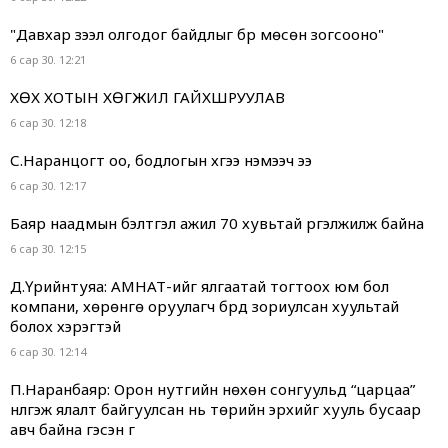
"Давхар зээл олгодог байдлыг бүр мөсөн зогсооно"
6 сар 30. 12:21
ХӨХ ХОТЫН ХӨГЖИЛ ГАЙХШРУУЛАВ
6 сар 30. 12:18
С.Наранцогт оо, бодлогын хүүгээ нэмээч ээ
6 сар 30. 12:17
Баяр наадмын бэлтгэл ажил 70 хувьтай үргэлжилж байна
6 сар 30. 12:15
Д.Үүрийнтуяа: АМНАТ-ийг ялгаатай тогтоох юм бол
компани, хөрөнгө оруулагч бүрд зориулсан хуультай
болох хэрэгтэй
6 сар 30. 12:14
П.Наранбаяр: Орон нутгийн нөхөн сонгуульд “царцаа”
нүүлгэж ялалт байгуулсан нь төрийн эрхийг хууль бусаар
авч байна гэсэн үг