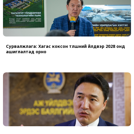
Сурвалжлага: Хагас коксон түлшний үйлдвэр 2028 онд
ашиглалтад орно