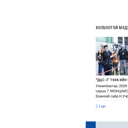
автаж, осолдсон
автомашинууд улсын
хилээр хяналтгүй орж
ирж, Монгол Улс хуучин
машины “хогийн цэг“
болсоор байх уу
6 сар 8. 10:57
Долоо хоногийн өрнийн
зурхай 2026.VI.08-14
6 сар 8. 10:56
Сурвалжлага:
"Хайлаастад хаан шиг
амьдарч болохыг
харуулахыг зорьж
байна"
6 сар 8. 10:55
Цемент цутгаснаа
цэцэрлэгт хүрээлэн гэж
эндүүрэх хэрэггүй