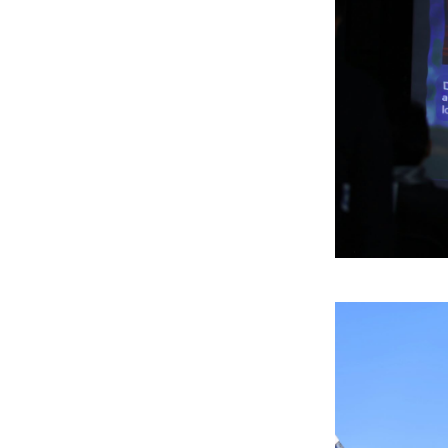
тайлсан НИТХ-ын
төлөөлөгчид
6 сар 24. 11:06
Газрын тосны үнийн
өсөлт Хятадын
цахилгаан автомашины
эрэлтийг нэмэгдүүлжээ
6 сар 24. 11:05
БНЭУ-ын Гадаад
хэргийн сайд
С.Жайшанкар Газрын
тос боловсруулах
үйлдвэрийн бүтээн
байгуулалтын явцтай
танилцав
6 сар 24. 11:04
АУДИТ:Сайд асан
Б.Чойжилсүрэнд 288.3
тэрбум төгрөгийн