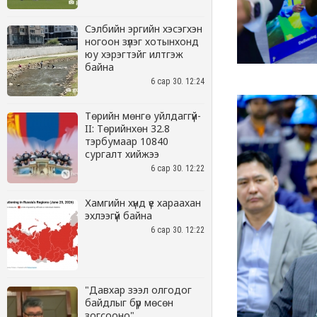
Сэлбийн эргийн хэсэгхэн
ногоон зүлэг хотынхонд
юу хэрэгтэйг илтгэж
байна
6 сар 30. 12:24
Төрийн мөнгө уйлдаггүй-
II: Төрийнхөн 32.8
тэрбумаар 10840
сургалт хийжээ
6 сар 30. 12:22
Хамгийн хүнд үе хараахан
эхлээгүй байна
6 сар 30. 12:22
"Давхар зээл олгодог
байдлыг бүр мөсөн
зогсооно"