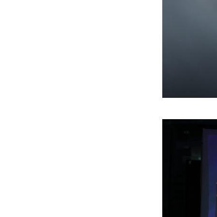
Д.Үүрийнтуяа: АМНАТ-
ийг ялгаатай тогтоох
юм бол компани,
хөрөнгө оруулагч бүрд
зориулсан хуультай
болох хэрэгтэй
6 сар 30. 12:14
П.Наранбаяр: Орон
нутгийн нөхөн
сонгуульд “царцаа”
нүүлгэж ялалт байгуулсан
нь төрийн эрхийг хууль
бусаар авч байна гэсэн
үг
6 сар 30. 12:13
Дарга тодрох цаг
6 сар 24. 11:07
"Давхар дээл"-ээ