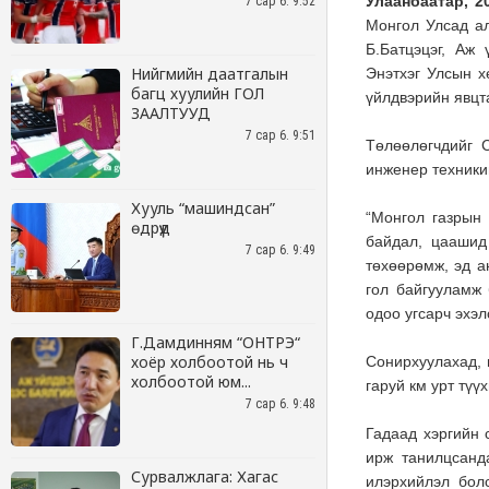
7 сар 6. 9:52
Нийгмийн даатгалын
багц хуулийн ГОЛ
ЗААЛТУУД
7 сар 6. 9:51
Хууль “машиндсан”
өдрүүд
7 сар 6. 9:49
Г.Дамдинням “ОНТРЭ“
хоёр холбоотой нь ч
холбоотой юм...
7 сар 6. 9:48
Сурвалжлага: Хагас