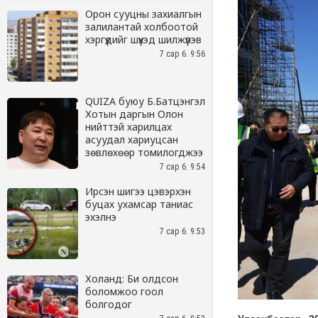
Орон сууцны захиалгын
залилантай холбоотой
хэргүүдийг шүүхэд шилжүүлэв
7 сар 6. 9:56
QUIZA буюу Б.Батцэнгэл
Хотын даргын Олон
нийттэй харилцах
асуудал хариуцсан
зөвлөхөөр томилогджээ
7 сар 6. 9:54
Ирсэн шигээ цэвэрхэн
буцах ухамсар таниас
эхэлнэ
7 сар 6. 9:53
Холанд: Би олдсон
боломжоо гоол
болгодог