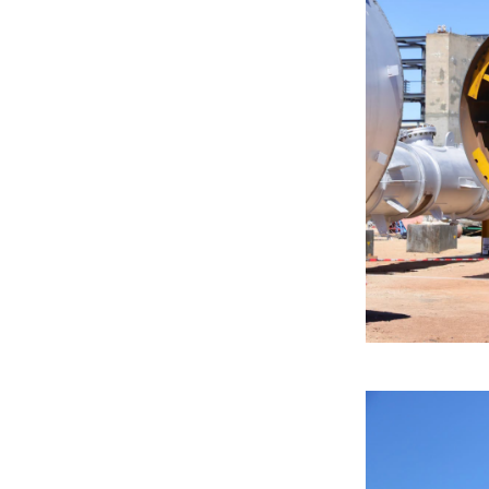
санхүүгийн зөрчил илэрчээ
6 сар 24. 11:02
Долоодугаар сарын 16,
17-ны ажлын өдрийг
амралтын өдөрт
шилжүүлж, наадмаар 10
хоног амрахаар боллоо
6 сар 24. 11:01
М.Энхцэцэг: Хорин
киловаттын хүчин
чадалтай системтэй айл
жилд 10 сая төгрөгөөс
дээш орлого олох
боломжтой
6 сар 24. 10:47
Шарк имижээс салж
чадахгүй яваа
Б.Пунсалмаа
6 сар 24. 10:43