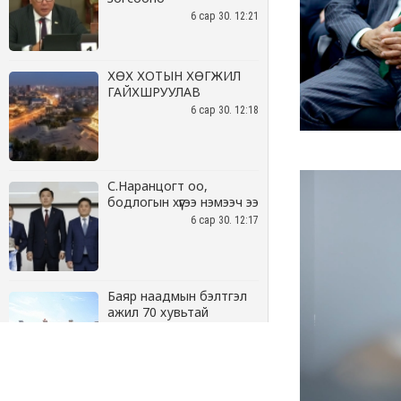
6 сар 30. 12:21
ХӨХ ХОТЫН ХӨГЖИЛ
ГАЙХШРУУЛАВ
6 сар 30. 12:18
С.Наранцогт оо,
бодлогын хүүгээ нэмээч ээ
6 сар 30. 12:17
Баяр наадмын бэлтгэл
ажил 70 хувьтай
үргэлжилж байна
6 сар 30. 12:15