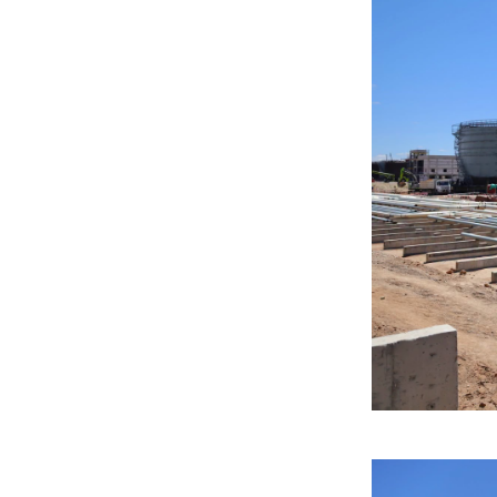
Жүдо бөхийн Австралийн
аварга шалгаруулах
тэмцээнээс Монголын
тамирчид дөрвөн
медаль хүртэв
6 сар 8. 11:07
Энэ 7 хоногт Монгол
Улсад
6 сар 8. 11:06
Монголын хадан дээрх
“Туурайн цуурай”
6 сар 8. 11:04
Анхны арваас төрсөн
анхны гавьяат
Д.Энхцэцэг