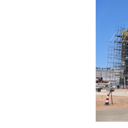
6 сар 8. 11:04
Говь-Алтай аймагт
хуулиас давсан хувийн
эрх ашиг ноёлж байна
6 сар 8. 11:02
Н.Учрал 100 хонолгүй
огцорсон ардчиллаас
хойших анхны Ерөнхий
сайд болж магадгүй…
6 сар 8. 11:00
Д.Баясгалан А.Амундра
хоёр эвлэрч “Бодь”-ийн
110 сая долларын хэрэг
царцахаар боллоо
6 сар 8. 10:58
ХӨНДӨХ СЭДЭВ: Үерт