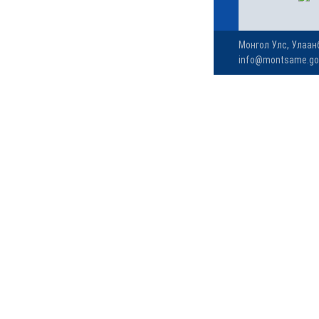
чиглэлд шууд нислэг
үйлдэж эхэллээ
6 сар 4. 11:24
УДШ-ийн Ерөнхий
шүүгчээр томилох Ц.Цогт
гэж хэн бэ?
6 сар 4. 11:20
МАН-ын зодоон: Сэлбэ
төсөл Э.Бат-Амгаланд,
Бор тээг Н.Учралд
шилжив
6 сар 4. 11:18
С.Цэнгүүн: МАН бүх
төрлийн татварыг
нэмэгдүүлж, мөрийн
хөтөлбөрийнхөө эсрэг
ажилласан