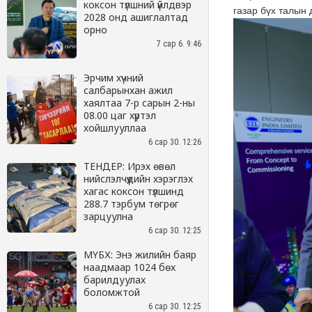
коксон түлшний үйлдвэр
2028 онд ашиглалтад
орно
7 сар 6. 9:46
Эрчим хүчний
салбарынхан ажил
хаялтаа 7-р сарын 2-ны
08.00 цаг хүртэл
хойшлууллаа
6 сар 30. 12:26
ТЕНДЕР: Ирэх өвөл
нийслэлчүүдийн хэрэглэх
хагас коксон түлшинд
288.7 тэрбум төгрөг
зарцуулна
6 сар 30. 12:25
МҮБХ: Энэ жилийн баяр
наадмаар 1024 бөх
барилдуулах
боломжтой
6 сар 30. 12:25