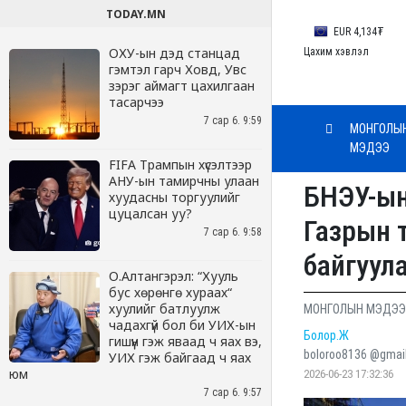
TODAY.MN
ОХУ-ын дэд станцад
гэмтэл гарч Ховд, Увс
зэрэг аймагт цахилгаан
тасарчээ
7 сар 6. 9:59
FIFA Трампын хүсэлтээр
АНУ-ын тамирчны улаан
хуудасны торгуулийг
цуцалсан уу?
7 сар 6. 9:58
О.Алтангэрэл: “Хууль
бус хөрөнгө хураах“
хуулийг батлуулж
чадахгүй бол би УИХ-ын
гишүүн гэж яваад ч яах вэ,
УИХ гэж байгаад ч яах
юм
7 сар 6. 9:57