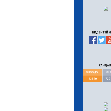
6 сар 4. 11:36
Хүүхдийн мөнгийг
зургаадугаар сарын 18-
нд олгоно
6 сар 4. 11:31
Украины дронууд
“Путины Давос”
эхлэхийн өмнө довтлов
6 сар 4. 11:30
Эрээн хотод зорчихоор
төлөвлөж буй иргэдийн
анхааралд
6 сар 4. 11:26
Астана-Улаанбаатар