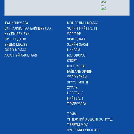
нутгаар усархаг
аадар бороо орно
1 өдөр
ТАНИЛЦУУЛГА
МОНГОЛЫН МЭДЭЭ
ГОВЬ-АЛТАЙ:
СУРТАЛЧИЛГАА БАЙРШУУЛАХ
ЗОЧИН НИЙТЛЭЛЧ
Нүдний эрүүл
ХУУЛЬ, ЭРХ ЗҮЙ
УЛС ТӨР
мэндийн үнэ
ШИЛЭН ДАНС
ЯРИЛЦЛАГА
төлбөргүй
ВИДЕО МЭДЭЭ
ЭДИЙН ЗАСАГ
оношилгоо,
ФОТО МЭДЭЭ
НИЙГЭМ
эмчилгээнд 749
АЮУЛГҮЙ АЯЛЦГААЯ
БОЛОВСРОЛ
иргэн хамрагджээ
СПОРТ
2 өдөр
СОЁЛ УРЛАГ
БАЙГАЛЬ ОРЧИН
“Монгол Улсын хаад”
УУЛ УУРХАЙ
дурсгалын зоос
ЭРҮҮЛ МЭНД
гаргахаар төлөвлөж
ХУУЛЬ
байна
LIFESTYLE
2 өдөр
НИЙТЛЭЛ
ТОДРУУЛГА
ТОЙМ
Олон улсын хиймэл
ҮНДЭСНИЙ ХӨДӨЛГӨӨНҮҮД
оюуны гуравдугаар
ТЭРБУМ МОД
олимпиадаас хос
ХҮНСНИЙ ХУВЬСГАЛ
хүрэл медаль авчээ