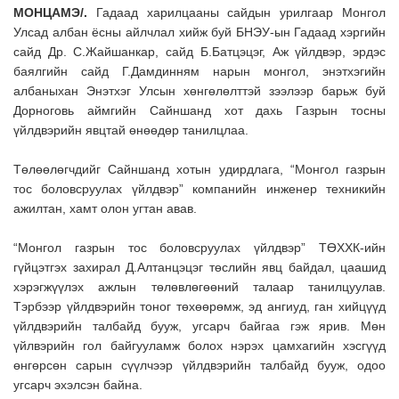
МОНЦАМЭ/.
Гадаад харилцааны сайдын урилгаар Монгол
Улсад албан ёсны айлчлал хийж буй БНЭУ-ын Гадаад хэргийн
сайд Др. С.Жайшанкар, сайд Б.Батцэцэг, Аж үйлдвэр, эрдэс
баялгийн сайд Г.Дамдинням нарын монгол, энэтхэгийн
албаныхан Энэтхэг Улсын хөнгөлөлттэй зээлээр барьж буй
Дорноговь аймгийн Сайншанд хот дахь Газрын тосны
үйлдвэрийн явцтай өнөөдөр танилцлаа.
Төлөөлөгчдийг Сайншанд хотын удирдлага, “Монгол газрын
тос боловсруулах үйлдвэр” компанийн инженер техникийн
ажилтан, хамт олон угтан авав.
“Монгол газрын тос боловсруулах үйлдвэр” ТӨХХК-ийн
гүйцэтгэх захирал Д.Алтанцэцэг төслийн явц байдал, цаашид
хэрэгжүүлэх ажлын төлөвлөгөөний талаар танилцуулав.
Тэрбээр үйлдвэрийн тоног төхөөрөмж, эд ангиуд, ган хийцүүд
үйлдвэрийн талбайд бууж, угсарч байгаа гэж ярив. Мөн
үйлвэрийн гол байгууламж болох нэрэх цамхагийн хэсгүүд
өнгөрсөн сарын сүүлчээр үйлдвэрийн талбайд бууж, одоо
угсарч эхэлсэн байна.