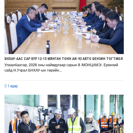
БНХАУ-ААС САР БҮР 12-15 МЯНГАН ТОНН АИ-92 АВТО БЕНЗИН ТОГТМОЛ НИЙ
Улаанбаатар, 2026 оны наймдугаар сарын 8 /МОНЦАМЭ/. Ерөнхий
сайд Н.Учрал БНХАУ-ын төрийн...
1 өдөр