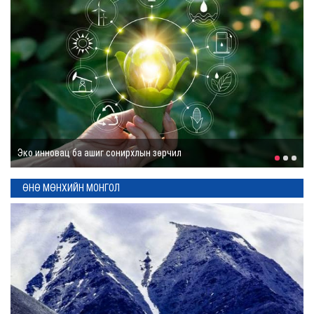
няцаажээ
3 цаг
Монголын баг Олон
улсын мэдээлэл зүйн
38 дугаар
олимпиадад
оролцохоор Ташкент
хотыг зорилоо
3 цаг
Таанагүй говь
Дуу цахилгаантай
аадар орно
ӨНӨ МӨНХИЙН МОНГОЛ
4 цаг
Энэ 7 хоногт Монгол
Улсад
5 цаг