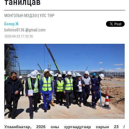
танилцав
МОНГОЛЫН МЭДЭЭ
|
УЛС ТӨР
Болор.Ж
boloroo8136 @gmail.com
2026-06-23 17:32:36
Улаанбаатар, 2026 оны зургаадугаар сарын 23 /