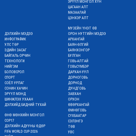
ЭРҮҮЛ МОНГОЛ ХҮН
2 өдөр
ЦАГААН АЛТ
МАЗААЛАЙ
Төрийн мэдээллийн
ЦЭНХЭР АЛТ
80 хувийг дараа жил
гэхэд цахимаар
МУЗЕЙН ҮНЭТ ӨВ
солилцох үүрэг өгөв
ДЭЛХИЙН МЭДЭЭ
ОРОН НУТГИЙН МЭДЭЭ
2 өдөр
ИНФОГРАФИК
АРХАНГАЙ
УЛС ТӨР
БАЯН-ӨЛГИЙ
ЭДИЙН ЗАСАГ
БАЯНХОНГОР
БАЙГАЛЬ ОРЧИН
БУЛГАН
Төв болон баруун
ТЕХНОЛОГИ
ГОВЬ-АЛТАЙ
аймгуудын нутгаар
НИЙГЭМ
ГОВЬСҮМБЭР
дуу цахилгаантай
БОЛОВСРОЛ
аадар орно
ДАРХАН-УУЛ
СПОРТ
ДОРНОГОВЬ
2 өдөр
СОЁЛ УРЛАГ
ДОРНОД
СОНИН ХАЧИН
ДУНДГОВЬ
ЭРҮҮЛ МЭНД
ЗАВХАН
Хөл бөмбөгийн
ШИНЖЛЭХ УХААН
ОРХОН
ДАШТ-ийг Мароккод
ДЭЛХИЙД БИДНИЙ ТУХАЙ
ӨВӨРХАНГАЙ
явуулахгүй байхыг
ӨМНӨГОВЬ
уриалжээ
ӨНӨ МӨНХИЙН МОНГОЛ
СҮХБААТАР
2 өдөр
COP17
СЭЛЭНГЭ
ДЭЛХИЙН АДУУНЫ ӨДӨР
ТӨВ
FIFA WORLD CUP-2026
Лондон хот 2029
УВС