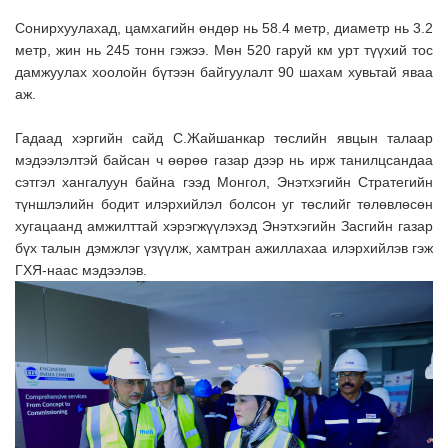
Сонирхуулахад, цамхагийн өндөр нь 58.4 метр, диаметр нь 3.2
метр, жин нь 245 тонн гэжээ. Мөн 520 гаруй км урт түүхий тос
дамжуулах хоолойн бүтээн байгуулалт 90 шахам хувьтай яваа
аж.
Гадаад хэргийн сайд С.Жайшанкар төслийн явцын талаар
мэдээлэлтэй байсан ч өөрөө газар дээр нь ирж танилцсандаа
сэтгэл хангалуун байна гээд Монгол, Энэтхэгийн Стратегийн
түншлэлийн бодит илэрхийлэл болсон уг төслийг төлөвлөсөн
хугацаанд амжилттай хэрэгжүүлэхэд Энэтхэгийн Засгийн газар
бүх талын дэмжлэг үзүүлж, хамтран ажиллахаа илэрхийлэв
гэж
ГХЯ-наас мэдээлэв
.