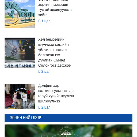
зорчигч тээврийн
тусгай зохицуулалт
хийнэ
1 цаг
Хөл бөмбөгийн
шүүгчдэд сексийн
үйлчилгээ санал
болгосон гэх
дуулиан Өмнөд
Солонгост дэгджээ
2 цаг
Долфин хар
салхины улмаас сая
гаруй хүнийг нүүлгэн
шилжүүлжээ
2 цаг
ЗОЧИН НИЙТЛЭЛЧ
Д.Трампын энхийг
төлөвлөгөөг
Израилын тал