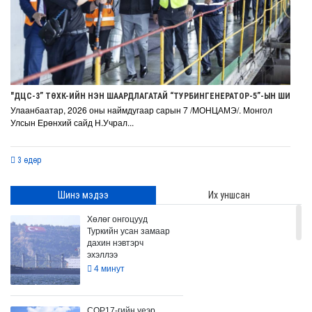
"ДЦС-3” ТӨХК-ИЙН НЭН ШААРДЛАГАТАЙ “ТУРБИНГЕНЕРАТОР-5”-ЫН ШИНЭ
Улаанбаатар, 2026 оны наймдугаар сарын 7 /МОНЦАМЭ/. Монгол
Улсын Ерөнхий сайд Н.Учрал...
3 өдөр
Шинэ мэдээ
Их уншсан
Хөлөг онгоцууд
Туркийн усан замаар
дахин нэвтэрч
эхэллээ
4 минут
СОР17-гийн үеэр