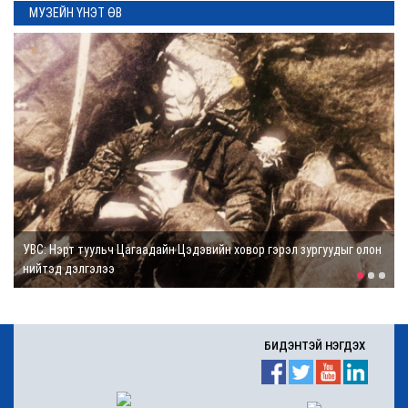
МУЗЕЙН ҮНЭТ ӨВ
Зэвсэгт хүчний
хамтарсан хээрийн
сургууль болов
1 өдөр
БНХАУ-аас сар бүр
12-15 мянган тонн
АИ-92 авто бензин
тогтмол нийлүүлэх
хүсэлт тавилаа
1 өдөр
лон
ЗАВХАН: Чулуун тээрэм уламжлалт аж ахуй, суурин соёлын ул
мөрийг өгүүлдэг
Алхах нь таргалалт,
чихрийн шижин,
сэтгэл гутралаас
ангид байх хамгийн
сайн "эм"
БИДЭНТЭЙ НЭГДЭХ
1 өдөр
ДОРНОГОВЬ:Нийт