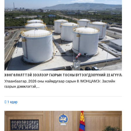
ХӨНГӨЛӨЛТТЭЙ ЗЭЭЛЭЭР ГАЗРЫН ТОСНЫ БҮТЭЭГДЭХҮҮНИЙ 22 АГУУЛАХ Б
Улаанбаатар, 2026 оны наймдугаар сарын 8 /МОНЦАМЭ/. Засгийн
газрын дэмжлэгтэй,...
1 өдөр