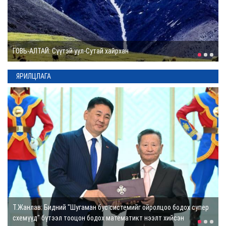
ӨНӨӨДӨР: Олон
улсын монголч
эрдэмтний XIII их
Д.Төрбаяр: Увс нуурын усны түвшин багасаж байна
хурал эхэлнэ
5 цаг
ЯРИЛЦЛАГА
ДОРНОД: Их
бурхантыг тахилаа
16 цаг
ДЭЛХИЙН ДОЛОО
ХОНОГ: Испани-
Мароккогийн хил
дээр байдал
тогтворжжээ
20 цаг
М.Нурбол: Тэтгэлэг надад боломжоос илүү хариуцлага авчирсан