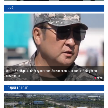
ХОВД: Буянт голыг
хамгаалах
РИЙЛ
нөлөөллийн ажил
өрнөж байна
22 цаг
Сэлэнгэ аймагт
барьж буй 70 МВт-
ын ДЦС-ын галыг
асаалаа
1 өдөр
А.Овечкинд "Мөнгөн
согоо" шагнал
Цөлжилттэй тэмцэх тухай НҮБ-ын конвенцын Талуудын 17 дугаар
гардуулжээ
бага хурал болоход 13 хоног үлдлээ
1 өдөр
ЭДИЙН ЗАСАГ
ХОВД: 200 орчим
жолооч дуудлагын
такси үйлчилгээ