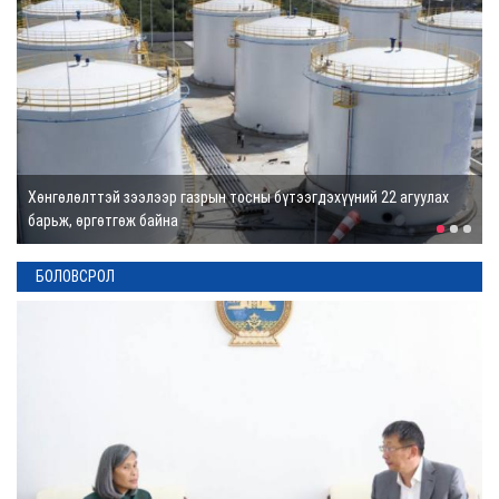
үзүүлж байна
1 өдөр
Боловсролын
байгууллагад
хүүхдийн эрүүл
мэндийн эрт
илрүүлгийн
тогтолцоо бий
болгоно
“Монгол Улсын хаад” дурсгалын зоос гаргахаар төлөвлөж байна
1 өдөр
БОЛОВСРОЛ
Цагаан ордонд
бүжгийн танхим
барихыг хоригложээ
1 өдөр
Ормузын асуудлаар
Оман, Иран хоёр
тохиролцоонд
хүрэхэд ойрхон