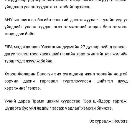
үйлдлээр улаан хуудас авч талбайг орхисон.
АНУ-ын шигшээ багийн ерөнхий дасгалжуулагч тухайн үед уг
үйлдлийг улаан хуудас өгөх хэмжээний алдаа биш хэмээн
мэдэгдэж байв.
FIFA мэдэгдэлдээ "Сахилгын дүрмийн 27 дугаар зүйлд заасны
дагуу тоглолтоос хасах шийтгэлийн хэрэгжилтийг нэг жилийн
турш түдгэлзүүлж байна.
Хэрэв Фоларин Балогун энэ хугацаанд ижил төрлийн ноцтой
зөрчил дахин гаргавал түдгэлзүүлсэн шийтгэл шууд
хэрэгжинэ" гэжээ.
Үүний дараа Трамп цахим хуудастаа "Зөв шийдвэр гаргаж,
шударга бус үйл явдлыг засаж чадлаа" хэмээн бичжээ.
Эх сурвалж: Reuters