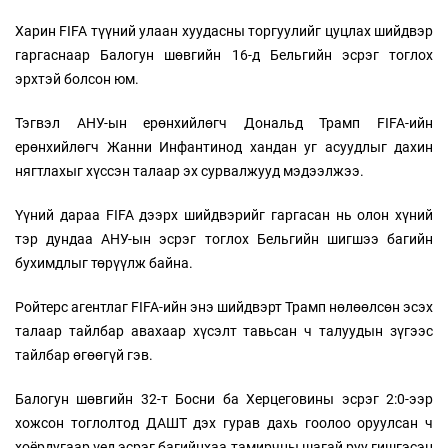
Харин FIFA түүний улаан хуудасны торгуулийг цуцлах шийдвэр
гаргаснаар Балогун шөвгийн 16-д Бельгийн эсрэг тоглох
эрхтэй болсон юм.
Тэгвэл АНУ-ын ерөнхийлөгч Дональд Трамп FIFA-ийн
ерөнхийлөгч Жанни Инфантинод хандан уг асуудлыг дахин
нягтлахыг хүссэн талаар эх сурвалжууд мэдээлжээ.
Үүний дараа FIFA дээрх шийдвэрийг гаргасан нь олон хүний
тэр дундаа АНУ-ын эсрэг тоглох Бельгийн шигшээ багийн
бухимдлыг төрүүлж байна.
Ройтерс агентлаг FIFA-ийн энэ шийдвэрт Трамп нөлөөлсөн эсэх
талаар тайлбар авахаар хүсэлт тавьсан ч талуудын зүгээс
тайлбар өгөөгүй гэв.
Балогун шөвгийн 32-т Босни ба Херцеговины эсрэг 2:0-ээр
хожсон тоглолтод ДАШТ дэх гурав дахь гоолоо оруулсан ч
хоёрдугаар үед эсрэг багийнхаа тамирчны шагай руу гишгэсэн