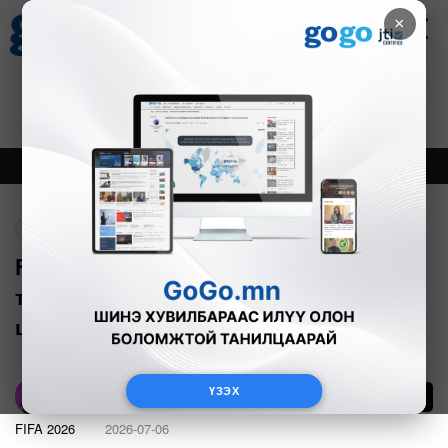
×
Цаг агаар
Зурхай
Валютын ханш
30
8.08
$
3594₮
Онцлох
Шинэ
Тренд
Буцах
FIFA Трампын хүсэлтээр АНУ-ын
тамирчны улаан хуудасны торгуулийг
цуцалсан уу?
ҮЗЭХ
1
А.Номин
FIFA 2026
2026-07-06