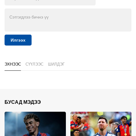
Илгээх
ЭХНЭЭС
СҮҮЛЭЭС
ШИЛДЭГ
БУСАД МЭДЭЭ