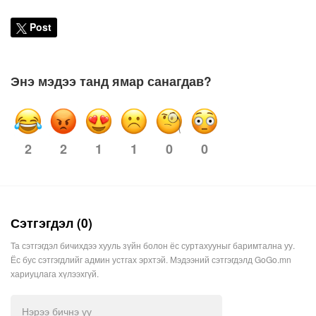
Post
Энэ мэдээ танд ямар санагдав?
2
2
1
0
0
1
Сэтгэгдэл (0)
Та сэтгэгдэл бичихдээ хууль зүйн болон ёс суртахууныг баримтална уу.
Ёс бус сэтгэгдлийг админ устгах эрхтэй. Мэдээний сэтгэгдэлд GoGo.mn
хариуцлага хүлээхгүй.