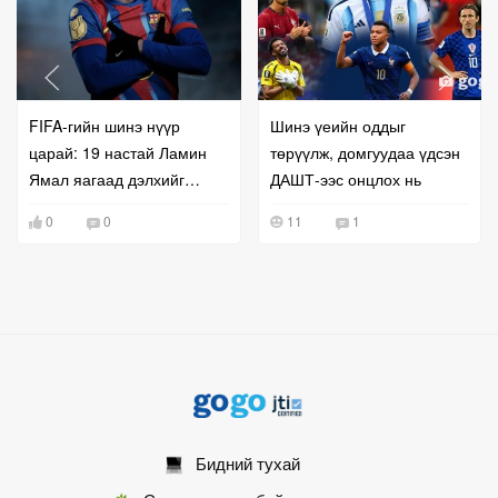
FIFA-гийн шинэ нүүр
Шинэ үеийн оддыг
царай: 19 настай Ламин
төрүүлж, домгуудаа үдсэн
Ямал яагаад дэлхийг
ДАШТ-ээс онцлох нь
шуугиулж байна вэ?
0
0
11
1
Бидний тухай