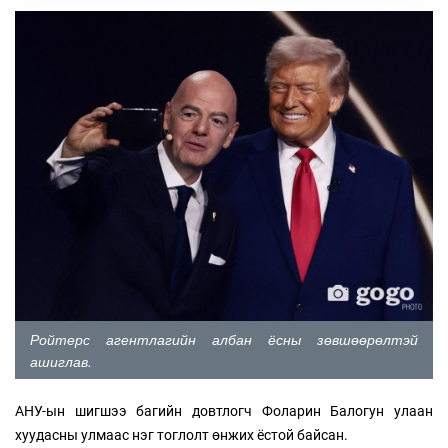
Ройтерс агентлагийн албан ёсны зөвшөөрөлтэй
ашиглав.
АНУ-ын шигшээ багийн довтлогч Фоларин Балогун улаан
хуудасны улмаас нэг тоглолт өнжих ёстой байсан.