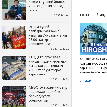
коксон түлшний үйлдвэр
2028 онд ашиглалтад
орно
7 сар 6. 9:46
Эрчим хүчний
салбарынхан ажил
хаялтаа 7-р сарын 2-ны
08.00 цаг хүртэл
хойшлууллаа
6 сар 30. 12:26
ТЕНДЕР: Ирэх өвөл
нийслэлчүүдийн хэрэглэх
хагас коксон түлшинд
288.7 тэрбум төгрөг
зарцуулна
6 сар 30. 12:25
МҮБХ: Энэ жилийн баяр
наадмаар 1024 бөх
барилдуулах
боломжтой
6 сар 30. 12:25