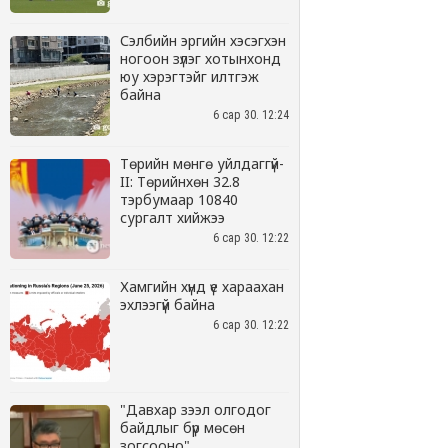
Сэлбийн эргийн хэсэгхэн
ногоон зүлэг хотынхонд
юу хэрэгтэйг илтгэж
байна
6 сар 30. 12:24
Төрийн мөнгө уйлдаггүй-
II: Төрийнхөн 32.8
тэрбумаар 10840
сургалт хийжээ
6 сар 30. 12:22
Хамгийн хүнд үе хараахан
эхлээгүй байна
6 сар 30. 12:22
"Давхар зээл олгодог
байдлыг бүр мөсөн
зогсооно"