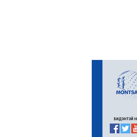
Д.Үүрийнтуяа: АМНАТ-
ийг ялгаатай тогтоох
юм бол компани,
хөрөнгө оруулагч бүрд
зориулсан хуультай
болох хэрэгтэй
6 сар 30. 12:14
П.Наранбаяр: Орон
нутгийн нөхөн
сонгуульд “царцаа”
нүүлгэж ялалт байгуулсан
нь төрийн эрхийг хууль
бусаар авч байна гэсэн
үг
6 сар 30. 12:13
Дарга тодрох цаг
6 сар 24. 11:07
"Давхар дээл"-ээ