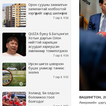
Орон сууцны захиалгын
залилантай холбоотой
хэргүүдийг шүүхэд шилжүүлэв
7 сар 6. 9:56
QUIZA буюу Б.Батцэнгэл
Хотын даргын Олон
нийттэй харилцах
асуудал хариуцсан
зөвлөхөөр томилогджээ
7 сар 6. 9:54
Ирсэн шигээ цэвэрхэн
буцах ухамсар таниас
эхэлнэ
7 сар 6. 9:53
Холанд: Би олдсон
боломжоо гоол
болгодог