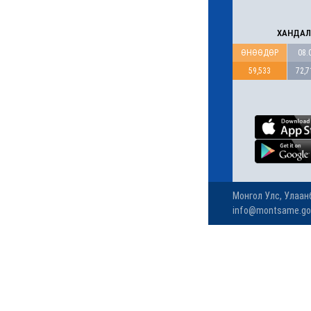
тайлсан НИТХ-ын
төлөөлөгчид
6 сар 24. 11:06
Газрын тосны үнийн
өсөлт Хятадын
цахилгаан автомашины
эрэлтийг нэмэгдүүлжээ
6 сар 24. 11:05
БНЭУ-ын Гадаад
хэргийн сайд
С.Жайшанкар Газрын
тос боловсруулах
үйлдвэрийн бүтээн
байгуулалтын явцтай
танилцав
6 сар 24. 11:04
АУДИТ:Сайд асан
Б.Чойжилсүрэнд 288.3
тэрбум төгрөгийн