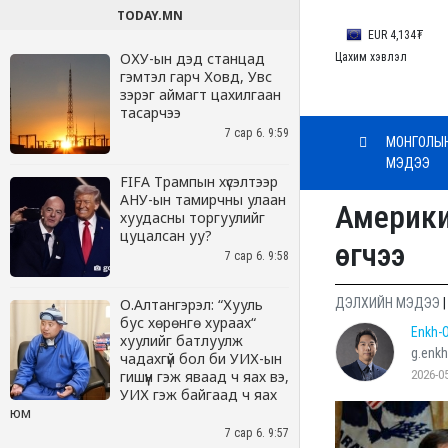
TODAY.MN
ОХУ-ын дэд станцад
гэмтэл гарч Ховд, Увс
зэрэг аймагт цахилгаан
тасарчээ
7 сар 6. 9:59
FIFA Трампын хүсэлтээр
АНУ-ын тамирчны улаан
хуудасны торгуулийг
цуцалсан уу?
7 сар 6. 9:58
О.Алтангэрэл: “Хууль
бус хөрөнгө хураах“
хуулийг батлуулж
чадахгүй бол би УИХ-ын
гишүүн гэж яваад ч яах вэ,
УИХ гэж байгаад ч яах
юм
7 сар 6. 9:57