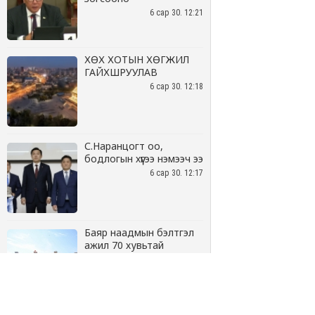
6 сар 30. 12:21
ХӨХ ХОТЫН ХӨГЖИЛ
ГАЙХШРУУЛАВ
6 сар 30. 12:18
С.Наранцогт оо,
бодлогын хүүгээ нэмээч ээ
6 сар 30. 12:17
Баяр наадмын бэлтгэл
ажил 70 хувьтай
үргэлжилж байна
6 сар 30. 12:15