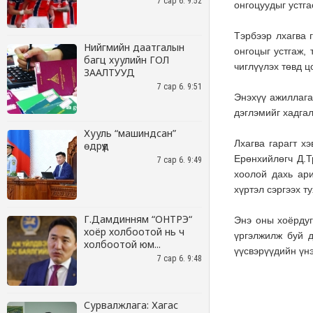
7 сар 6. 9:52
Нийгмийн даатгалын
багц хуулийн ГОЛ
ЗААЛТУУД
7 сар 6. 9:51
Хууль “машиндсан”
өдрүүд
7 сар 6. 9:49
Г.Дамдинням “ОНТРЭ“
хоёр холбоотой нь ч
холбоотой юм...
7 сар 6. 9:48
Сурвалжлага: Хагас