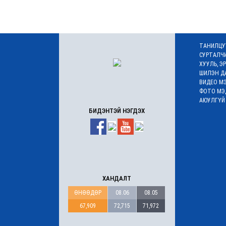
ТАНИЛЦУ
СУРТАЛЧ
ХУУЛЬ, Э
ШИЛЭН Д
ВИДЕО М
ФОТО МЭ
АЮУЛГҮЙ
БИДЭНТЭЙ НЭГДЭХ
ХАНДАЛТ
ӨНӨӨДӨР
08.06
08.05
67,909
72,715
71,972