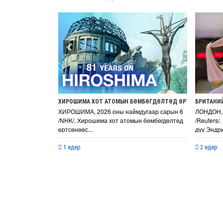
Previous
ХИРОШИМА ХОТ АТОМЫН БӨМБӨГДӨЛТӨД ӨРТСӨНӨӨС ХО
БРИТАНИЙ
ХИРОШИМА, 2026 оны наймдугаар сарын 6
ЛОНДОН, 
/NHK/. Хирошима хот атомын бөмбөгдөлтөд
/Reuters/
өртсөнөөс...
дүү Эндрю
1 өдөр
2 өдөр