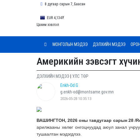
8 дугаар сарын 7, Баасан
EUR 4,134₮
Цахим хэвлэл
МОНГОЛЫН МЭДЭЭ
ДЭЛХИЙН МЭДЭЭ
ОРО
Америкийн зэвсэгт хүчи
ДЭЛХИЙН МЭДЭЭ
|
УЛС ТӨР
Enkh-Od.G
g.enkh-od@montsame.gov.mn
2026-05-28 10:35:13
ВАШИНГТОН,
2026
оны тав
дугаар сарын 2
8
/Re
арилжааны хөлөг онгоцнуудад аюул занал
учру
тушаалтан мэдэгдлээ.