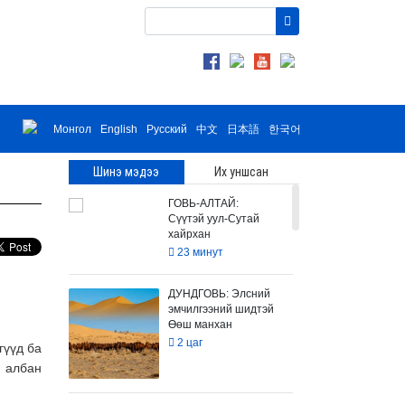
Монгол
English
Русский
中文
日本語
한국어
Шинэ мэдээ
Их уншсан
ГОВЬ-АЛТАЙ:
Сүүтэй уул-Сутай
хайрхан
23 минут
ДУНДГОВЬ: Элсний
эмчилгээний шидтэй
Өөш манхан
2 цаг
гүүд ба
н
албан