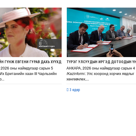
ЙШ 81 ЖИЛ ӨНГӨРЧЭЭ
Н ГҮНЖ ЕВГЕНИ ГУРАВ ДАХЬ ХҮҮХДЭЭ ӨЛГИЙДӨН АВЧЭЭ
ТҮРЭГ УЛСУУДЫН ИРГЭД ДОТООДЫН Ү
2026 оны наймдугаар сарын 5
АНКАРА, 2026 оны наймдугаар сарын 4
. Их Британийн хаан III Чарльзийн
/Kazinform/. Улс хооронд зорчих явдлыг
...
хөнгөвчлөх,...
3 өдөр