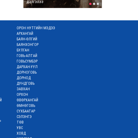
дэлгэлээ
9 цаг
Дэлхийн банк
ОРОН НУТГИЙН МЭДЭЭ
группийн Монгол Улс
дахь суурин
АРХАНГАЙ
төлөөлөгч итгэмжлэх
БАЯН-ӨЛГИЙ
захидлаа
БАЯНХОНГОР
гардууллаа
БУЛГАН
9 цаг
ГОВЬ-АЛТАЙ
ГОВЬСҮМБЭР
ДАРХАН-УУЛ
Meta компанийг 567
ДОРНОГОВЬ
сая доллараар
ДОРНОД
торгожээ
ДУНДГОВЬ
9 цаг
ЗАВХАН
ОРХОН
Й
ӨВӨРХАНГАЙ
Политехник
коллежуудад
ӨМНӨГОВЬ
Пийрсон BTEC
СҮХБААТАР
хөтөлбөрийг үе
СЭЛЭНГЭ
шаттай нэвтрүүлнэ
Р
ТӨВ
9 цаг
УВС
ХОВД