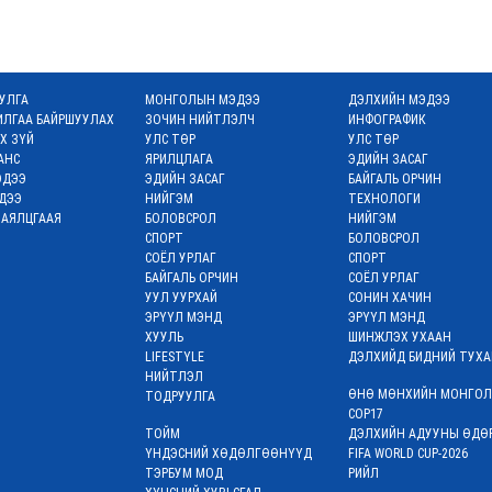
УЛГА
МОНГОЛЫН МЭДЭЭ
ДЭЛХИЙН МЭДЭЭ
ИЛГАА БАЙРШУУЛАХ
ЗОЧИН НИЙТЛЭЛЧ
ИНФОГРАФИК
РХ ЗҮЙ
УЛС ТӨР
УЛС ТӨР
АНС
ЯРИЛЦЛАГА
ЭДИЙН ЗАСАГ
ЭДЭЭ
ЭДИЙН ЗАСАГ
БАЙГАЛЬ ОРЧИН
ДЭЭ
НИЙГЭМ
ТЕХНОЛОГИ
 АЯЛЦГААЯ
БОЛОВСРОЛ
НИЙГЭМ
СПОРТ
БОЛОВСРОЛ
СОЁЛ УРЛАГ
СПОРТ
БАЙГАЛЬ ОРЧИН
СОЁЛ УРЛАГ
УУЛ УУРХАЙ
СОНИН ХАЧИН
ЭРҮҮЛ МЭНД
ЭРҮҮЛ МЭНД
ХУУЛЬ
ШИНЖЛЭХ УХААН
LIFESTYLE
ДЭЛХИЙД БИДНИЙ ТУХА
НИЙТЛЭЛ
ӨНӨ МӨНХИЙН МОНГОЛ
ТОДРУУЛГА
COP17
ТОЙМ
ДЭЛХИЙН АДУУНЫ ӨДӨ
ҮНДЭСНИЙ ХӨДӨЛГӨӨНҮҮД
FIFA WORLD CUP-2026
ТЭРБУМ МОД
РИЙЛ