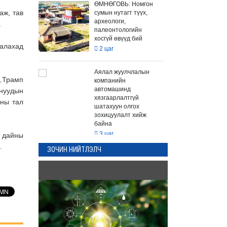
ӨМНӨГОВЬ: Номгон
аж, тав
сумын нутагт түүх,
археологи,
.
палеонтологийн
хосгүй өвүүд бий
галахад
2 цаг
Аялал жуулчлалын
Д.Трамп
компанийн
автомашинд
цнуудын
хязгаарлалтгүй
аны тал
шатахуун олгох
зохицуулалт хийж
байна
3 цаг
й дайны
.
ЗОЧИН НИЙТЛЭЛЧ
“Дүрслэх урлагийн
оюуны өв сан” тусгай
үзэсгэлэнд 200 гаруй
үзмэр эд зүйлсийг
толилуулж байна
4 цаг
"ДЦС-3” ТӨХК-ийн