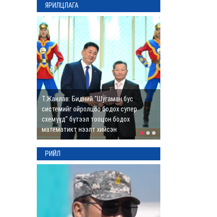
ЯРИЛЦЛАГА
ДАРХАН-УУЛ: Мал
угаалгын аяныг
Дархан суманд
зохион байгуулж
байна
4 цаг
Эко инновац ба ашиг
сонирхлын зөрчил
Т.Жанлав: Бидний "Шугаман бус
5 цаг
системийг ойролцоо бодох супер
схемүүд" бүтээл тооцон бодох
математикт нээлт хийсэн
ДАРХАН-УУЛ: Голын
эрэг дагуу амарч,
РИЙЛ
зугаалахгүй байхыг
анхааруулж байна
5 цаг
ТӨВ: “Эрдэнэс”
хамтлаг "Каннын