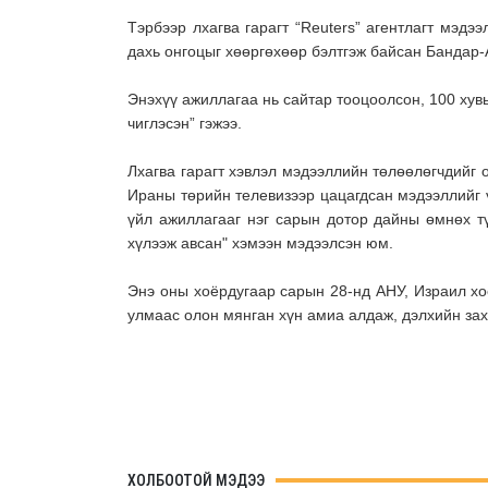
Тэрбээр
лхагва гарагт “Reuters” агентлагт мэдэ
дахь онгоцыг хөөргөхөөр бэлтгэж байсан Бандар-
Энэхүү ажиллагаа нь сайтар тооцоолсон, 100 хув
чиглэсэн” гэж
ээ
.
Лхагва гарагт хэвлэл мэдээллийн төлөөлөгчдийг
Ираны төрийн телевизээр цацагдсан мэдээллийг 
үйл ажиллагааг нэг сарын дотор дайны өмнөх т
хүлээж авсан" хэмээн мэдээлсэн юм.
Энэ оны хоёрдугаар сарын 28-нд АНУ, Израил х
улмаас олон мянган хүн амиа алдаж, дэлхийн зах
ХОЛБООТОЙ МЭДЭЭ