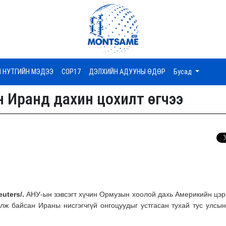
Н НУТГИЙН МЭДЭЭ
COP17
ДЭЛХИЙН АДУУНЫ ӨДӨР
Бусад
н Иранд дахин цохилт өгчээ
uters/.
АНУ-ын зэвсэгт хүчин Ормузын хоолой дахь Америкийн цэр
улж
байсан Ираны нисгэгчгүй онгоцуудыг
устгасан
тухай
тус улсы