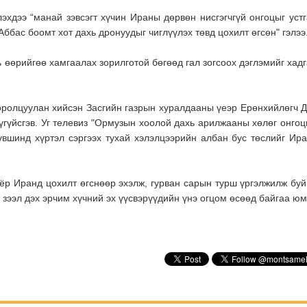
элэхдээ
“манай з
эвсэгт хүчин Ираны дөрвөн нисгэгчгүй онгоцыг устг
Аббас боомт хот дахь дронуудыг чиглүүлэх
төв
д цохилт өгсөн" гэлээ
ь
өөрийгөө
хамгаалах зорилготой бөгөөд гал зогсоох дэглэмийг хад
 оролцуулан хийсэн Засгийн газрын хуралдааны үеэр Ерөнхийлөгч 
үгүйсгэв. Уг телевиз "Ормузын хоолой дахь арилжааны хөлөг онго
үвшинд хүртэл сэргээх тухай хэлэлцээрийн албан бус төслийг Ир
оёр
Иранд
цохилт өгснөөр эхэлж, гурван сарын турш үргэлжилж бу
 зээл дэх эрчим хүчний эх үүсвэрүүдийн үнэ огцом өсөөд бай
гаа юм