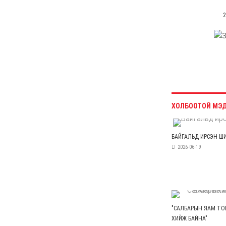
тайлсан НИТХ-ын
төлөөлөгчид
6 сар 24. 11:06
Газрын тосны үнийн
өсөлт Хятадын
цахилгаан автомашины
эрэлтийг нэмэгдүүлжээ
6 сар 24. 11:05
БНЭУ-ын Гадаад
хэргийн сайд
С.Жайшанкар Газрын
тос боловсруулах
үйлдвэрийн бүтээн
байгуулалтын явцтай
танилцав
6 сар 24. 11:04
АУДИТ:Сайд асан
Б.Чойжилсүрэнд 288.3
тэрбум төгрөгийн