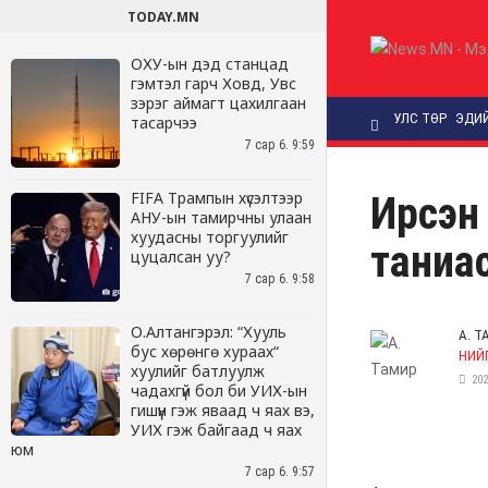
TODAY.MN
ОХУ-ын дэд станцад
гэмтэл гарч Ховд, Увс
зэрэг аймагт цахилгаан
тасарчээ
7 сар 6. 9:59
FIFA Трампын хүсэлтээр
АНУ-ын тамирчны улаан
хуудасны торгуулийг
цуцалсан уу?
7 сар 6. 9:58
О.Алтангэрэл: “Хууль
бус хөрөнгө хураах“
хуулийг батлуулж
чадахгүй бол би УИХ-ын
гишүүн гэж яваад ч яах вэ,
УИХ гэж байгаад ч яах
юм
7 сар 6. 9:57