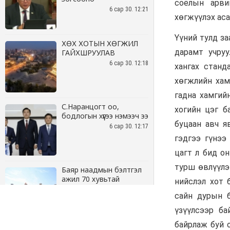
6 сар 30. 12:21
ХӨХ ХОТЫН ХӨГЖИЛ
ГАЙХШРУУЛАВ
6 сар 30. 12:18
С.Наранцогт оо,
бодлогын хүүгээ нэмээч ээ
6 сар 30. 12:17
Баяр наадмын бэлтгэл
ажил 70 хувьтай
үргэлжилж байна
6 сар 30. 12:15