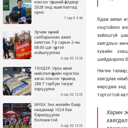
коксон түлшний үйлдвэр
2028 онд ашиглалтад
орно
7 сар 6. 9:46
Эрчим хүчний
салбарынхан ажил
хаялтаа 7-р сарын 2-ны
08.00 цаг хүртэл
хойшлууллаа
6 сар 30. 12:26
ТЕНДЕР: Ирэх өвөл
нийслэлчүүдийн хэрэглэх
хагас коксон түлшинд
288.7 тэрбум төгрөг
зарцуулна
6 сар 30. 12:25
МҮБХ: Энэ жилийн баяр
наадмаар 1024 бөх
барилдуулах
боломжтой
6 сар 30. 12:25