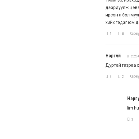
Жүдо бөхийн Австралийн
аварга шалгаруулах
тэмцээнээс Монголын
тамирчид дөрвөн
медаль хүртэв
6 сар 8. 11:07
Энэ 7 хоногт Монгол
Улсад
6 сар 8. 11:06
Монголын хадан дээрх
“Туурайн цуурай”
6 сар 8. 11:04
Анхны арваас төрсөн
анхны гавьяат
Д.Энхцэцэг