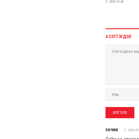
санхүүгийн зөрчил илэрчээ
6 сар 24. 11:02
Долоодугаар сарын 16,
17-ны ажлын өдрийг
амралтын өдөрт
шилжүүлж, наадмаар 10
хоног амрахаар боллоо
6 сар 24. 11:01
М.Энхцэцэг: Хорин
киловаттын хүчин
чадалтай системтэй айл
жилд 10 сая төгрөгөөс
дээш орлого олох
боломжтой
6 сар 24. 10:47
Шарк имижээс салж
чадахгүй яваа
Б.Пунсалмаа
6 сар 24. 10:43