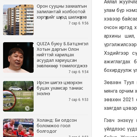
Орон сууцны захиалгын
залилантай холбоотой
хэргүүдийг шүүхэд шилжүүлэв
7 сар 6. 9:56
QUIZA буюу Б.Батцэнгэл
Хотын даргын Олон
нийттэй харилцах
асуудал хариуцсан
зөвлөхөөр томилогджээ
7 сар 6. 9:54
Ирсэн шигээ цэвэрхэн
буцах ухамсар таниас
эхэлнэ
7 сар 6. 9:53
Холанд: Би олдсон
боломжоо гоол
болгодог