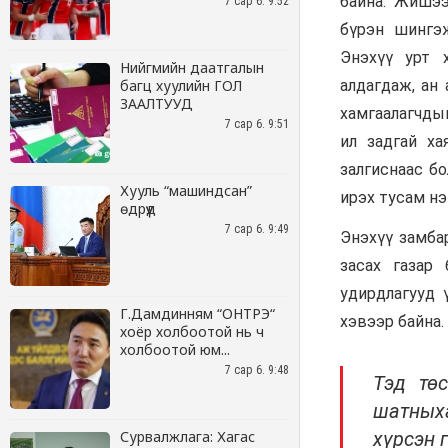
7 сар 6. 9:52
Нийгмийн даатгалын
багц хуулийн ГОЛ
ЗААЛТУУД
7 сар 6. 9:51
Хууль “машиндсан”
өдрүүд
7 сар 6. 9:49
Г.Дамдинням “ОНТРЭ“
хоёр холбоотой нь ч
холбоотой юм...
7 сар 6. 9:48
Сурвалжлага: Хагас