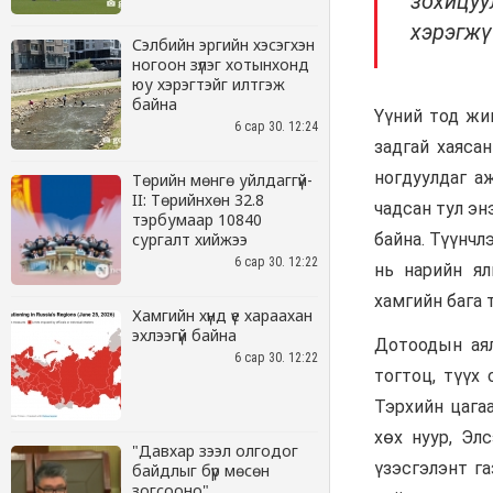
Сэлбийн эргийн хэсэгхэн
ногоон зүлэг хотынхонд
юу хэрэгтэйг илтгэж
байна
6 сар 30. 12:24
Төрийн мөнгө уйлдаггүй-
II: Төрийнхөн 32.8
тэрбумаар 10840
сургалт хийжээ
6 сар 30. 12:22
Хамгийн хүнд үе хараахан
эхлээгүй байна
6 сар 30. 12:22
"Давхар зээл олгодог
байдлыг бүр мөсөн
зогсооно"