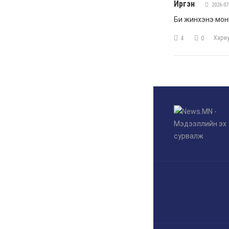
6 сар 8. 11:04
Говь-Алтай аймагт
хуулиас давсан хувийн
эрх ашиг ноёлж байна
6 сар 8. 11:02
Н.Учрал 100 хонолгүй
огцорсон ардчиллаас
хойших анхны Ерөнхий
сайд болж магадгүй…
6 сар 8. 11:00
Д.Баясгалан А.Амундра
хоёр эвлэрч “Бодь”-ийн
110 сая долларын хэрэг
царцахаар боллоо
6 сар 8. 10:58
ХӨНДӨХ СЭДЭВ: Үерт