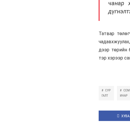
царцахаар боллоо
6 сар 8. 10:58
ХӨНДӨХ СЭДЭВ: Үерт
автаж, осолдсон
автомашинууд улсын
хилээр хяналтгүй орж
ирж, Монгол Улс хуучин
машины “хогийн цэг“
болсоор байх уу
6 сар 8. 10:57
Долоо хоногийн өрнийн
зурхай 2026.VI.08-14
6 сар 8. 10:56
Сурвалжлага:
"Хайлаастад хаан шиг
амьдарч болохыг
харуулахыг зорьж
байна"