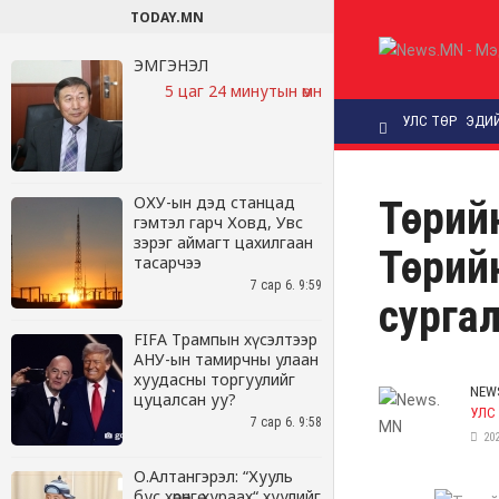
TODAY.MN
ЭМГЭНЭЛ
5 цаг 24 минутын өмнө
ОХУ-ын дэд станцад
гэмтэл гарч Ховд, Увс
зэрэг аймагт цахилгаан
тасарчээ
7 сар 6. 9:59
FIFA Трампын хүсэлтээр
АНУ-ын тамирчны улаан
хуудасны торгуулийг
цуцалсан уу?
7 сар 6. 9:58
О.Алтангэрэл: “Хууль
бус хөрөнгө хураах“ хуулийг