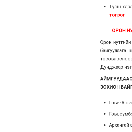
чадахгүй яваа
Б.Пунсалмаа
6 сар 24. 10:43
Жүдо бөхийн Австралийн
аварга шалгаруулах
тэмцээнээс Монголын
тамирчид дөрвөн медаль
хүртэв
6 сар 8. 11:07
Энэ 7 хоногт Монгол
Улсад
6 сар 8. 11:06
Монголын хадан дээрх
“Туурайн цуурай”
6 сар 8. 11:04