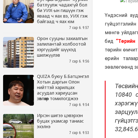
батлуулж чадахгүй бол
би УИХ-ын гишүүн гэж
яваад ч яах вэ, УИХ гэж
байгаад ч яах юм
7 сар 6. 9:57
Орон сууцны захиалгын
залилантай холбоотой
хэргүүдийг шүүхэд
шилжүүлэв
7 сар 6. 9:56
QUIZA буюу Б.Батцэнгэл
Хотын даргын Олон
нийттэй харилцах
асуудал хариуцсан
зөвлөхөөр томилогджээ
7 сар 6. 9:54
Ирсэн шигээ цэвэрхэн
буцах ухамсар таниас
эхэлнэ
7 сар 6. 9:53