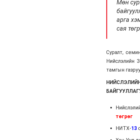
ажил 70 хувьтай
үргэлжилж байна
6 сар 30. 12:15
Д.Үүрийнтуяа: АМНАТ-
ийг ялгаатай тогтоох
юм бол компани, хөрөнгө
оруулагч бүрд
зориулсан хуультай
болох хэрэгтэй
6 сар 30. 12:14
П.Наранбаяр: Орон
нутгийн нөхөн сонгуульд
“царцаа” нүүлгэж ялалт
байгуулсан нь төрийн
эрхийг хууль бусаар авч
байна гэсэн үг
6 сар 30. 12:13
Дарга тодрох цаг
6 сар 24. 11:07