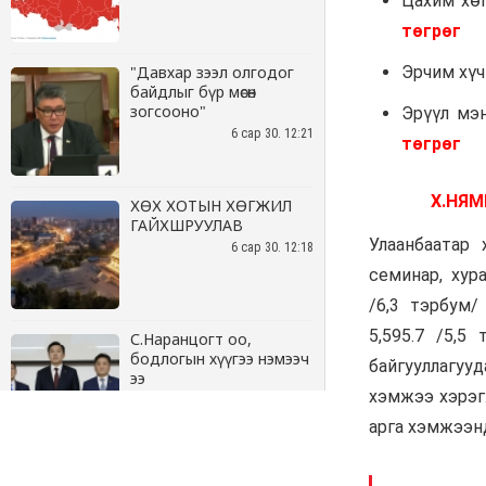
"Давхар зээл олгодог
байдлыг бүр мөсөн
зогсооно"
6 сар 30. 12:21
ХӨХ ХОТЫН ХӨГЖИЛ
ГАЙХШРУУЛАВ
6 сар 30. 12:18
С.Наранцогт оо,
бодлогын хүүгээ нэмээч
ээ
6 сар 30. 12:17
Баяр наадмын бэлтгэл