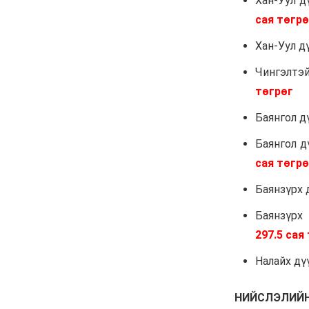
"Давхар дээл"-ээ
тайлсан НИТХ-ын
төлөөлөгчид
6 сар 24. 11:06
Газрын тосны үнийн өсөлт
Хятадын цахилгаан
автомашины эрэлтийг
нэмэгдүүлжээ
6 сар 24. 11:05
БНЭУ-ын Гадаад
хэргийн сайд
С.Жайшанкар Газрын
тос боловсруулах
үйлдвэрийн бүтээн
байгуулалтын явцтай
танилцав