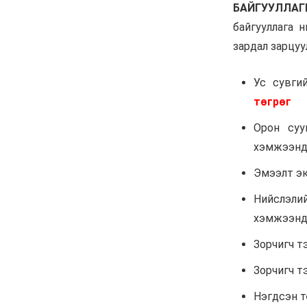
6 сар 24. 11:04
АУДИТ:Сайд асан
Б.Чойжилсүрэнд 288.3
тэрбум төгрөгийн
санхүүгийн зөрчил
илэрчээ
6 сар 24. 11:02
Долоодугаар сарын 16,
17-ны ажлын өдрийг
амралтын өдөрт
шилжүүлж, наадмаар 10
хоног амрахаар боллоо
6 сар 24. 11:01
М.Энхцэцэг: Хорин
киловаттын хүчин
чадалтай системтэй айл
жилд 10 сая төгрөгөөс дээш
орлого олох
боломжтой
6 сар 24. 10:47
Шарк имижээс салж