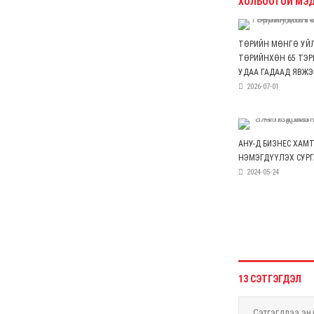
анхааралд
6 сар 4. 11:26
Астана-Улаанбаатар
чиглэлд шууд нислэг
үйлдэж эхэллээ
6 сар 4. 11:24
УДШ-ийн Ерөнхий
шүүгчээр томилох
Ц.Цогт гэж хэн бэ?
6 сар 4. 11:20
МАН-ын зодоон: Сэлбэ
төсөл Э.Бат-Амгаланд,
Бор тээг Н.Учралд
шилжив
6 сар 4. 11:18