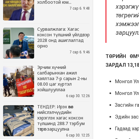
холбоотой юм...
7 сар 6. 9:48
Сурвалжлага: Хагас
коксон түлшний үйлдвэр
2028 онд ашиглалтад
орно
7 сар 6. 9:46
Эрчим хүчний
салбарынхан ажил
хаялтаа 7-р сарын 2-ны
08.00 цаг хүртэл
хойшлууллаа
6 сар 30. 12:26
ТЕНДЕР: Ирэх өвөл
нийслэлчүүдийн
хэрэглэх хагас коксон
түлшинд 288.7 тэрбум
төгрөг зарцуулна
6 сар 30. 12:25