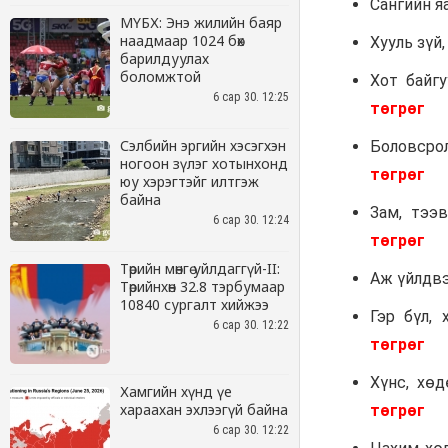
МҮБХ: Энэ жилийн баяр
наадмаар 1024 бөх
барилдуулах
боломжтой
6 сар 30. 12:25
Сэлбийн эргийн хэсэгхэн
ногоон зүлэг хотынхонд
юу хэрэгтэйг илтгэж
байна
6 сар 30. 12:24
Төрийн мөнгө уйлдаггүй-II:
Төрийнхөн 32.8 тэрбумаар
10840 сургалт хийжээ
6 сар 30. 12:22
Хамгийн хүнд үе
хараахан эхлээгүй байна
6 сар 30. 12:22