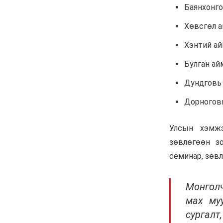
Анхны арваас төрсөн
анхны гавьяат
Д.Энхцэцэг
6 сар 8. 11:04
Говь-Алтай аймагт
хуулиас давсан хувийн
эрх ашиг ноёлж байна
6 сар 8. 11:02
Н.Учрал 100 хонолгүй
огцорсон ардчиллаас
хойших анхны Ерөнхий
сайд болж магадгүй…
6 сар 8. 11:00
Д.Баясгалан А.Амундра
хоёр эвлэрч “Бодь”-ийн
110 сая долларын хэрэг