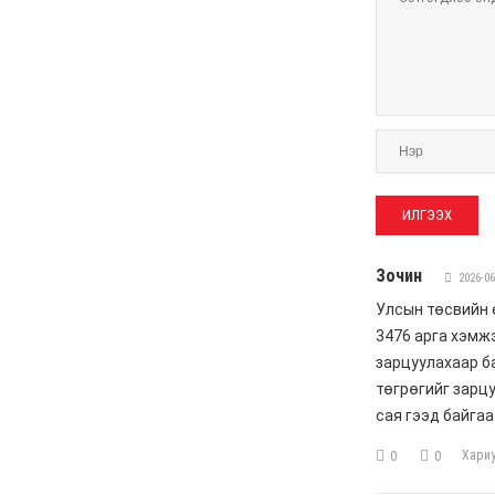
С.Цэнгүүн: МАН бүх
төрлийн татварыг
нэмэгдүүлж, мөрийн
хөтөлбөрийнхөө эсрэг
ажилласан
6 сар 4. 11:16