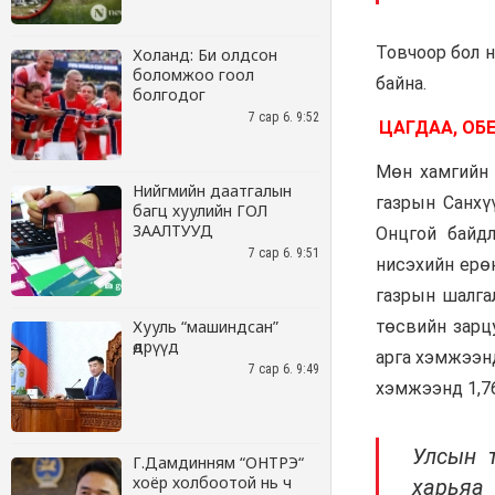
Холанд: Би олдсон
боломжоо гоол
болгодог
7 сар 6. 9:52
Нийгмийн даатгалын
багц хуулийн ГОЛ
ЗААЛТУУД
7 сар 6. 9:51
Хууль “машиндсан”
өдрүүд
7 сар 6. 9:49
Г.Дамдинням “ОНТРЭ“
хоёр холбоотой нь ч