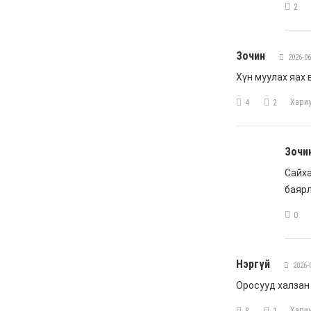
чиглэлд шууд нислэг
үйлдэж эхэллээ
6 сар 4. 11:24
УДШ-ийн Ерөнхий
шүүгчээр томилох Ц.Цогт
гэж хэн бэ?
6 сар 4. 11:20
МАН-ын зодоон: Сэлбэ
төсөл Э.Бат-Амгаланд,
Бор тээг Н.Учралд
шилжив
6 сар 4. 11:18
С.Цэнгүүн: МАН бүх
төрлийн татварыг
нэмэгдүүлж, мөрийн
хөтөлбөрийнхөө эсрэг
ажилласан