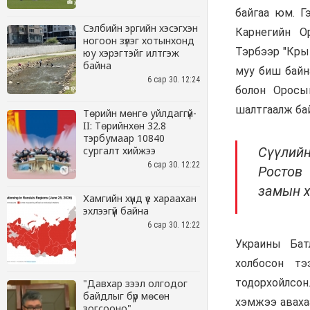
Сэлбийн эргийн хэсэгхэн
ногоон зүлэг хотынхонд
юу хэрэгтэйг илтгэж
байна
6 сар 30. 12:24
Төрийн мөнгө уйлдаггүй-
II: Төрийнхөн 32.8
тэрбумаар 10840
сургалт хийжээ
6 сар 30. 12:22
Хамгийн хүнд үе хараахан
эхлээгүй байна
6 сар 30. 12:22
"Давхар зээл олгодог
байдлыг бүр мөсөн
зогсооно"