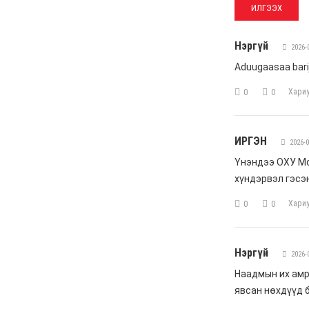
Жүдо бөхийн Австралийн
аварга шалгаруулах
тэмцээнээс Монголын
тамирчид дөрвөн
медаль хүртэв
6 сар 8. 11:07
Энэ 7 хоногт Монгол
Улсад
6 сар 8. 11:06
Монголын хадан дээрх
“Туурайн цуурай”
6 сар 8. 11:04
Анхны арваас төрсөн
анхны гавьяат
Д.Энхцэцэг