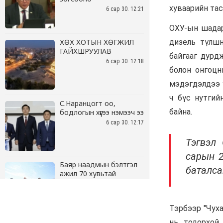
6 сар 30. 12:21
ХӨХ ХОТЫН ХӨГЖИЛ
ГАЙХШРУУЛАВ
6 сар 30. 12:18
С.Наранцогт оо,
бодлогын хүүгээ нэмээч ээ
6 сар 30. 12:17
Баяр наадмын бэлтгэл
ажил 70 хувьтай
үргэлжилж байна
6 сар 30. 12:15