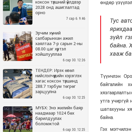
коксон түлшний үйлдвэр
2028 онд ашиглалтад
орно
7 сар 6. 9:46
Эрчим хүчний
салбарынхан ажил
хаялтаа 7-р сарын 2-ны
08.00 цаг хүртэл
хойшлууллаа
6 сар 30. 12:26
ТЕНДЕР: Ирэх өвөл
нийслэлчүүдийн хэрэглэх
хагас коксон түлшинд
288.7 тэрбум төгрөг
зарцуулна
6 сар 30. 12:25
МҮБХ: Энэ жилийн баяр
наадмаар 1024 бөх
барилдуулах
боломжтой
6 сар 30. 12:25