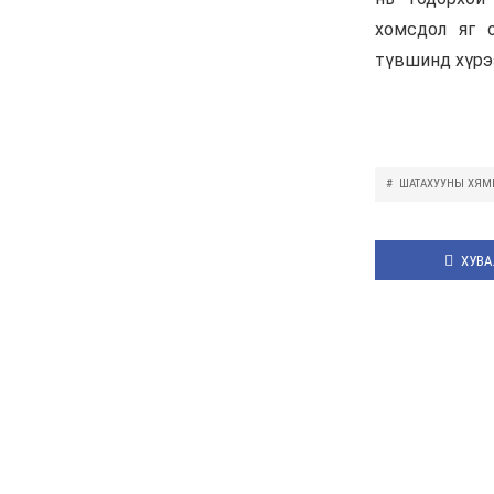
Д.Үүрийнтуяа: АМНАТ-
ийг ялгаатай тогтоох
юм бол компани,
хөрөнгө оруулагч бүрд
зориулсан хуультай
болох хэрэгтэй
6 сар 30. 12:14
П.Наранбаяр: Орон
нутгийн нөхөн
сонгуульд “царцаа”
нүүлгэж ялалт байгуулсан
нь төрийн эрхийг хууль
бусаар авч байна гэсэн
үг
6 сар 30. 12:13
Дарга тодрох цаг
6 сар 24. 11:07
"Давхар дээл"-ээ