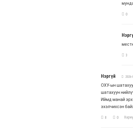
автаж, осолдсон
автомашинууд улсын
хилээр хяналтгүй орж
ирж, Монгол Улс хуучин
машины “хогийн цэг“
болсоор байх уу
6 сар 8. 10:57
Долоо хоногийн өрнийн
зурхай 2026.VI.08-14
6 сар 8. 10:56
Сурвалжлага:
"Хайлаастад хаан шиг
амьдарч болохыг
харуулахыг зорьж
байна"
6 сар 8. 10:55
Цемент цутгаснаа
цэцэрлэгт хүрээлэн гэж
эндүүрэх хэрэггүй