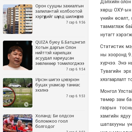
Орон сууцны захиалгын
залилантай холбоотой
хэргүүдийг шүүхэд шилжүүлэв
7 сар 6. 9:56
QUIZA буюу Б.Батцэнгэл
Хотын даргын Олон
нийттэй харилцах
асуудал хариуцсан
зөвлөхөөр томилогджээ
7 сар 6. 9:54
Ирсэн шигээ цэвэрхэн
буцах ухамсар таниас
эхэлнэ
7 сар 6. 9:53
Холанд: Би олдсон
боломжоо гоол
болгодог