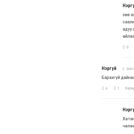
6 сар 4. 11:36
Хүүхдийн мөнгийг
зургаадугаар сарын 18-
нд олгоно
6 сар 4. 11:31
Украины дронууд
“Путины Давос”
эхлэхийн өмнө довтлов
6 сар 4. 11:30
Эрээн хотод зорчихоор
төлөвлөж буй иргэдийн
анхааралд
6 сар 4. 11:26
Астана-Улаанбаатар