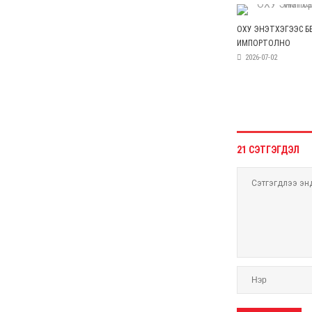
санхүүгийн зөрчил илэрчээ
6 сар 24. 11:02
Долоодугаар сарын 16,
17-ны ажлын өдрийг
амралтын өдөрт
шилжүүлж, наадмаар 10
хоног амрахаар боллоо
6 сар 24. 11:01
М.Энхцэцэг: Хорин
киловаттын хүчин
чадалтай системтэй айл
жилд 10 сая төгрөгөөс
дээш орлого олох
боломжтой
6 сар 24. 10:47
Шарк имижээс салж
чадахгүй яваа
Б.Пунсалмаа
6 сар 24. 10:43