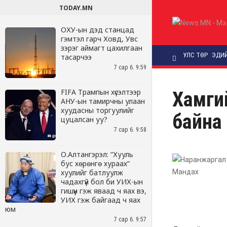
TODAY.MN
ОХУ-ын дэд станцад
гэмтэл гарч Ховд, Увс
зэрэг аймагт цахилгаан
тасарчээ
7 сар 6. 9:59
FIFA Трампын хүсэлтээр
АНУ-ын тамирчны улаан
хуудасны торгуулийг
цуцалсан уу?
7 сар 6. 9:58
О.Алтангэрэл: “Хууль
бус хөрөнгө хураах“
хуулийг батлуулж
чадахгүй бол би УИХ-ын
гишүүн гэж яваад ч яах вэ,
УИХ гэж байгаад ч яах
юм
7 сар 6. 9:57