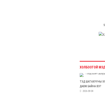
тайлсан НИТХ-ын
төлөөлөгчид
6 сар 24. 11:06
Газрын тосны үнийн
өсөлт Хятадын
цахилгаан автомашины
эрэлтийг нэмэгдүүлжээ
6 сар 24. 11:05
БНЭУ-ын Гадаад
хэргийн сайд
С.Жайшанкар Газрын
тос боловсруулах
үйлдвэрийн бүтээн
байгуулалтын явцтай
танилцав
6 сар 24. 11:04
АУДИТ:Сайд асан
Б.Чойжилсүрэнд 288.3
тэрбум төгрөгийн