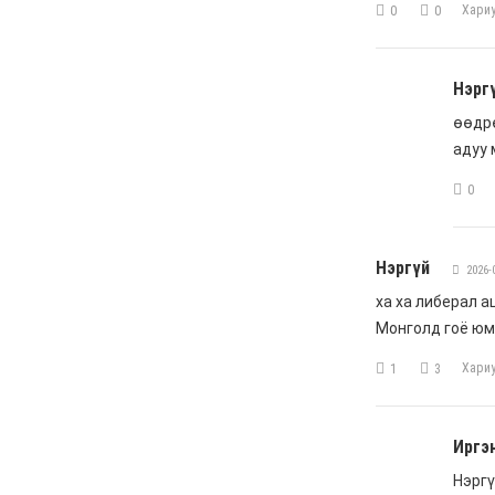
6 сар 8. 11:04
Говь-Алтай аймагт
хуулиас давсан хувийн
эрх ашиг ноёлж байна
6 сар 8. 11:02
Н.Учрал 100 хонолгүй
огцорсон ардчиллаас
хойших анхны Ерөнхий
сайд болж магадгүй…
6 сар 8. 11:00
Д.Баясгалан А.Амундра
хоёр эвлэрч “Бодь”-ийн
110 сая долларын хэрэг
царцахаар боллоо
6 сар 8. 10:58
ХӨНДӨХ СЭДЭВ: Үерт