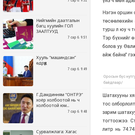
7 сар 6. 9:52
Нийгмийн даатгалын
багц хуулийн ГОЛ
ЗААЛТУУД
7 сар 6. 9:51
Хууль “машиндсан”
өдрүүд
7 сар 6. 9:49
Г.Дамдинням “ОНТРЭ“
хоёр холбоотой нь ч
холбоотой юм...
7 сар 6. 9:48
Сурвалжлага: Хагас