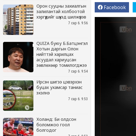
Орон сууцны захиалгын
залилантай холбоотой
хэргүүдийг шүүхэд шилжүүлэв
7 сар 6. 9:56
QUIZA буюу Б.Батцэнгэл
Хотын даргын Олон
нийттэй харилцах
асуудал хариуцсан
зөвлөхөөр томилогджээ
7 сар 6. 9:54
Ирсэн шигээ цэвэрхэн
буцах ухамсар таниас
эхэлнэ
7 сар 6. 9:53
Холанд: Би олдсон
боломжоо гоол
болгодог