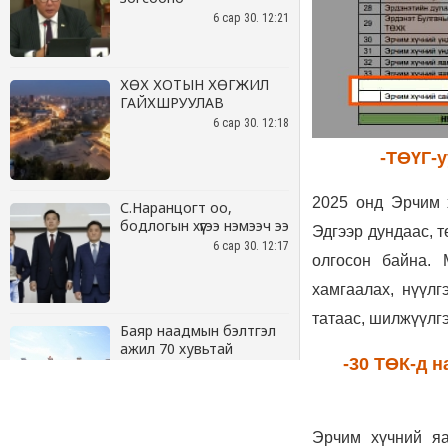
6 сар 30. 12:21
ХӨХ ХОТЫН ХӨГЖИЛ
ГАЙХШРУУЛАВ
6 сар 30. 12:18
С.Наранцогт оо,
бодлогын хүүгээ нэмээч ээ
6 сар 30. 12:17
Баяр наадмын бэлтгэл
ажил 70 хувьтай
үргэлжилж байна
6 сар 30. 12:15