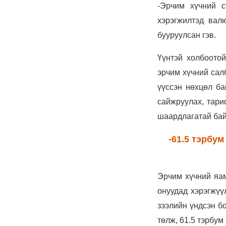
тайлсан НИТХ-ын
төлөөлөгчид
6 сар 24. 11:06
Газрын тосны үнийн
өсөлт Хятадын
цахилгаан автомашины
эрэлтийг нэмэгдүүлжээ
6 сар 24. 11:05
БНЭУ-ын Гадаад
хэргийн сайд
С.Жайшанкар Газрын
тос боловсруулах
үйлдвэрийн бүтээн
байгуулалтын явцтай
танилцав
6 сар 24. 11:04
АУДИТ:Сайд асан
Б.Чойжилсүрэнд 288.3
тэрбум төгрөгийн