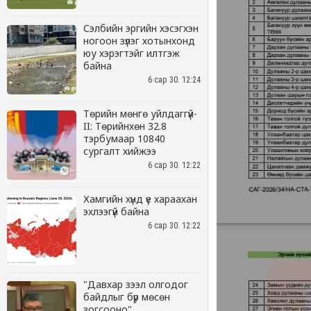
Сэлбийн эргийн хэсэгхэн
ногоон зүлэг хотынхонд
юу хэрэгтэйг илтгэж
байна
6 сар 30. 12:24
Төрийн мөнгө уйлдаггүй-
II: Төрийнхөн 32.8
тэрбумаар 10840
сургалт хийжээ
6 сар 30. 12:22
Хамгийн хүнд үе хараахан
эхлээгүй байна
6 сар 30. 12:22
"Давхар зээл олгодог
байдлыг бүр мөсөн
зогсооно"