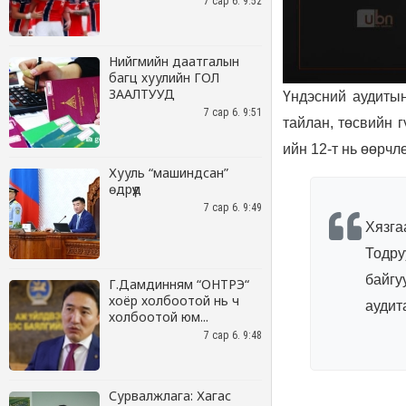
7 сар 6. 9:52
Нийгмийн даатгалын
багц хуулийн ГОЛ
ЗААЛТУУД
7 сар 6. 9:51
Хууль “машиндсан”
өдрүүд
7 сар 6. 9:49
Г.Дамдинням “ОНТРЭ“
хоёр холбоотой нь ч
холбоотой юм...
7 сар 6. 9:48
Сурвалжлага: Хагас