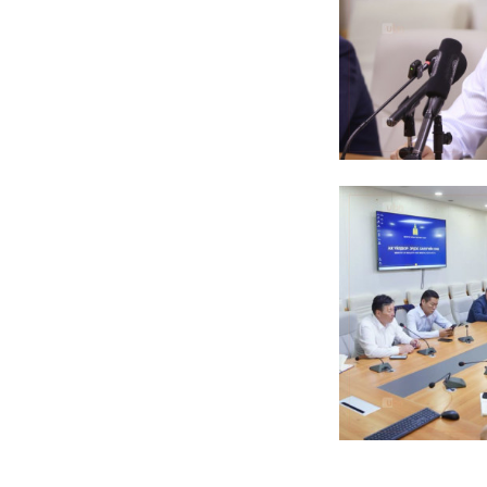
Жүдо бөхийн Австралийн
аварга шалгаруулах
тэмцээнээс Монголын
тамирчид дөрвөн
медаль хүртэв
6 сар 8. 11:07
Энэ 7 хоногт Монгол
Улсад
6 сар 8. 11:06
Монголын хадан дээрх
“Туурайн цуурай”
6 сар 8. 11:04
Анхны арваас төрсөн
анхны гавьяат
Д.Энхцэцэг