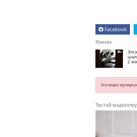
санхүүгийн зөрчил илэрчээ
6 сар 24. 11:02
Долоодугаар сарын 16,
17-ны ажлын өдрийг
амралтын өдөрт
шилжүүлж, наадмаар 10
хоног амрахаар боллоо
6 сар 24. 11:01
М.Энхцэцэг: Хорин
киловаттын хүчин
чадалтай системтэй айл
жилд 10 сая төгрөгөөс
дээш орлого олох
боломжтой
6 сар 24. 10:47
Шарк имижээс салж
чадахгүй яваа
Б.Пунсалмаа
6 сар 24. 10:43