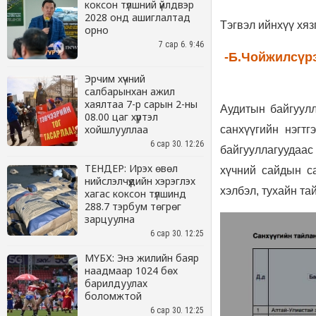
коксон түлшний үйлдвэр
2028 онд ашиглалтад
орно
7 сар 6. 9:46
Эрчим хүчний
салбарынхан ажил
хаялтаа 7-р сарын 2-ны
08.00 цаг хүртэл
хойшлууллаа
6 сар 30. 12:26
ТЕНДЕР: Ирэх өвөл
нийслэлчүүдийн хэрэглэх
хагас коксон түлшинд
288.7 тэрбум төгрөг
зарцуулна
6 сар 30. 12:25
МҮБХ: Энэ жилийн баяр
наадмаар 1024 бөх
барилдуулах
боломжтой
6 сар 30. 12:25