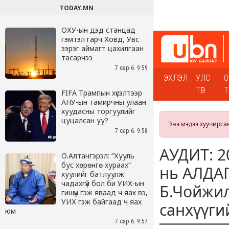
TODAY.MN
ОХУ-ын дэд станцад
гэмтэл гарч Ховд, Увс
зэрэг аймагт цахилгаан
тасарчээ
7 сар 6. 9:59
FIFA Трампын хүсэлтээр
АНУ-ын тамирчны улаан
хуудасны торгуулийг
цуцалсан уу?
7 сар 6. 9:58
О.Алтангэрэл: “Хууль
бус хөрөнгө хураах“
хуулийг батлуулж
чадахгүй бол би УИХ-ын
гишүүн гэж яваад ч яах вэ,
УИХ гэж байгаад ч яах
юм
7 сар 6. 9:57