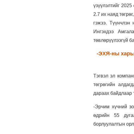
Д.Үүрийнтуяа: АМНАТ-
ийг ялгаатай тогтоох
юм бол компани,
хөрөнгө оруулагч бүрд
зориулсан хуультай
болох хэрэгтэй
6 сар 30. 12:14
П.Наранбаяр: Орон
нутгийн нөхөн
сонгуульд “царцаа”
нүүлгэж ялалт байгуулсан
нь төрийн эрхийг хууль
бусаар авч байна гэсэн
үг
6 сар 30. 12:13
Дарга тодрох цаг
6 сар 24. 11:07
"Давхар дээл"-ээ