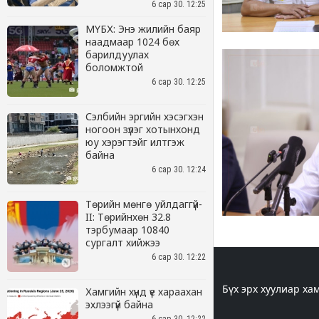
6 сар 30. 12:25
МҮБХ: Энэ жилийн баяр
наадмаар 1024 бөх
барилдуулах
боломжтой
6 сар 30. 12:25
Сэлбийн эргийн хэсэгхэн
ногоон зүлэг хотынхонд
юу хэрэгтэйг илтгэж
байна
6 сар 30. 12:24
Төрийн мөнгө уйлдаггүй-
II: Төрийнхөн 32.8
тэрбумаар 10840
сургалт хийжээ
6 сар 30. 12:22
Хамгийн хүнд үе хараахан
эхлээгүй байна