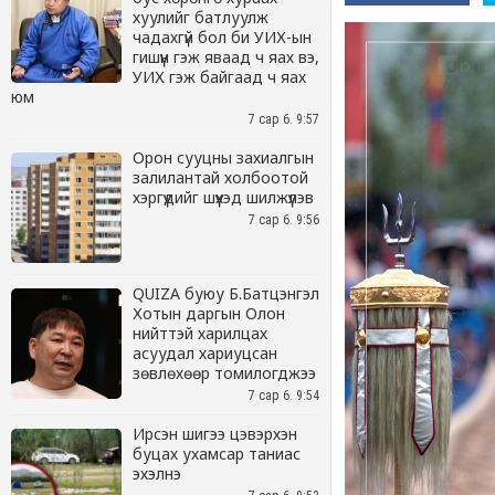
хуулийг батлуулж
чадахгүй бол би УИХ-ын
гишүүн гэж яваад ч яах вэ,
УИХ гэж байгаад ч яах
юм
7 сар 6. 9:57
Орон сууцны захиалгын
залилантай холбоотой
хэргүүдийг шүүхэд шилжүүлэв
7 сар 6. 9:56
QUIZA буюу Б.Батцэнгэл
Хотын даргын Олон
нийттэй харилцах
асуудал хариуцсан
зөвлөхөөр томилогджээ
7 сар 6. 9:54
Ирсэн шигээ цэвэрхэн
буцах ухамсар таниас
эхэлнэ