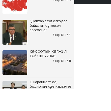
6 сар 30. 12:22
"Давхар зээл олгодог
байдлыг бүр мөсөн
зогсооно"
6 сар 30. 12:21
ХӨХ ХОТЫН ХӨГЖИЛ
ГАЙХШРУУЛАВ
6 сар 30. 12:18
С.Наранцогт оо,
бодлогын хүүгээ нэмээч ээ
6 сар 30. 12:17