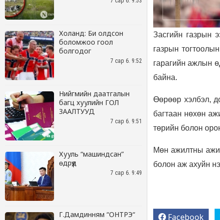
7 сар 6. 9:53
Холанд: Би олдсон
боломжоо гоол
болгодог
7 сар 6. 9:52
Нийгмийн даатгалын
багц хуулийн ГОЛ
ЗААЛТУУД
7 сар 6. 9:51
Хууль “машиндсан”
өдрүүд
7 сар 6. 9:49
Г.Дамдинням “ОНТРЭ“