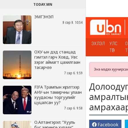
TODAY.MN
ЭМГЭНЭЛ
8 сар 8. 10:54
ОХУ-ын дэд станцад
гэмтэл гарч Ховд, Увс
зэрэг аймагт цахилгаан
тасарчээ
7 сар 6. 9:59
FIFA Трампын хүсэлтээр
АНУ-ын тамирчны улаан
хуудасны торгуулийг
цуцалсан уу?
7 сар 6. 9:58
О.Алтангэрэл: “Хууль
бус хөрөнгө хураах“