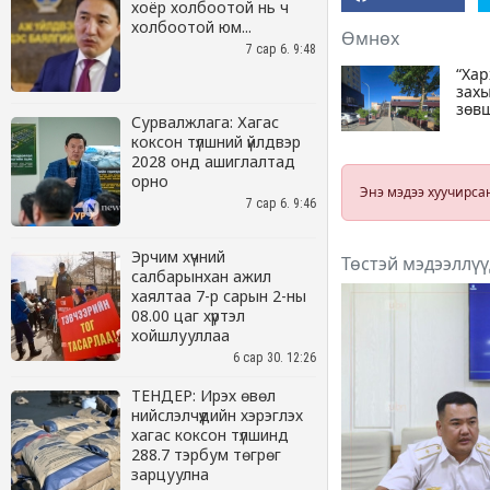
хоёр холбоотой нь ч
холбоотой юм...
7 сар 6. 9:48
Сурвалжлага: Хагас
коксон түлшний үйлдвэр
2028 онд ашиглалтад
орно
7 сар 6. 9:46
Эрчим хүчний
салбарынхан ажил
хаялтаа 7-р сарын 2-ны
08.00 цаг хүртэл
хойшлууллаа
6 сар 30. 12:26
ТЕНДЕР: Ирэх өвөл
нийслэлчүүдийн хэрэглэх
хагас коксон түлшинд
288.7 тэрбум төгрөг
зарцуулна