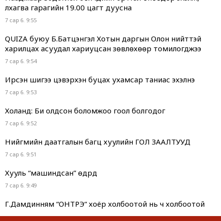
лхагва гарагийн 19.00 цагт дуусна
7 сар 6. 9:55
QUIZA буюу Б.Батцэнгэл Хотын даргын Олон нийттэй
харилцах асуудал хариуцсан зөвлөхөөр томилогджээ
7 сар 6. 9:54
Ирсэн шигээ цэвэрхэн буцах ухамсар таниас эхэлнэ
7 сар 6. 9:53
Холанд: Би олдсон боломжоо гоол болгодог
7 сар 6. 9:52
Нийгмийн даатгалын багц хуулийн ГОЛ ЗААЛТУУД
7 сар 6. 9:51
Хууль “машиндсан” өдрүүд
7 сар 6. 9:49
Г.Дамдинням “ОНТРЭ“ хоёр холбоотой нь ч холбоотой
юм...