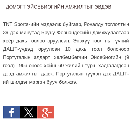
ДОМОГТ ЭЙСЕБИОГИЙН АМЖИЛТЫГ ЭВДЭВ
TNT Sports-ийн мэдээлж буйгаар, Роналду тоглолтын
39 дэх минутад Бруну Фернандесийн дамжуулалтаар
хоёр дахь гоолоо оруулсан. Энэхүү гоол нь түүний
ДАШТ-үүдэд оруулсан 10 дахь гоол болсноор
Португалын алдарт хөлбөмбөгчин Эйсебиогийн (9
гоол) 1966 оноос хойш 60 жилийн турш хадгалагдсан
дээд амжилтыг давж, Португалын түүхэн дэх ДАШТ-
ий шилдэг мэргэн бууч болжээ.