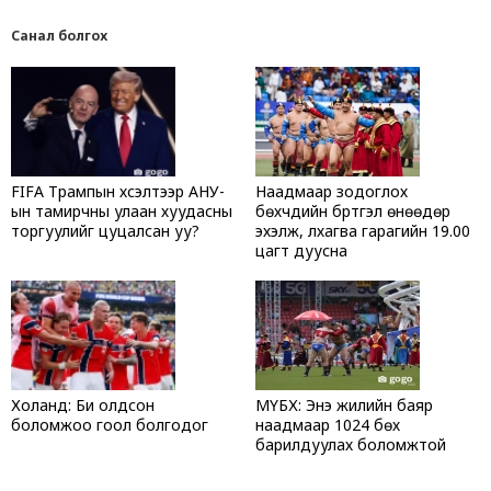
Санал болгох
FIFA Трампын хүсэлтээр АНУ-
Наадмаар зодоглох
ын тамирчны улаан хуудасны
бөхчүүдийн бүртгэл өнөөдөр
торгуулийг цуцалсан уу?
эхэлж, лхагва гарагийн 19.00
цагт дуусна
Холанд: Би олдсон
МҮБХ: Энэ жилийн баяр
боломжоо гоол болгодог
наадмаар 1024 бөх
барилдуулах боломжтой