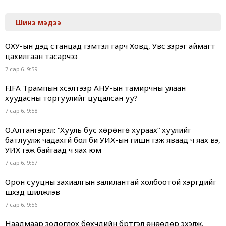
Шинэ мэдээ
ОХУ-ын дэд станцад гэмтэл гарч Ховд, Увс зэрэг аймагт
цахилгаан тасарчээ
7 сар 6. 9:59
FIFA Трампын хүсэлтээр АНУ-ын тамирчны улаан
хуудасны торгуулийг цуцалсан уу?
7 сар 6. 9:58
О.Алтангэрэл: “Хууль бус хөрөнгө хураах“ хуулийг
батлуулж чадахгүй бол би УИХ-ын гишүүн гэж яваад ч яах вэ,
УИХ гэж байгаад ч яах юм
7 сар 6. 9:57
Орон сууцны захиалгын залилантай холбоотой хэргүүдийг
шүүхэд шилжүүлэв
7 сар 6. 9:56
Наадмаар зодоглох бөхчүүдийн бүртгэл өнөөдөр эхэлж,