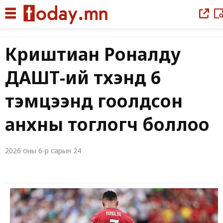
Криштиан Роналду
ДАШТ-ий түүхэнд 6
тэмцээнд гоолдсон
анхны тоглогч боллоо
2026 оны 6-р сарын 24