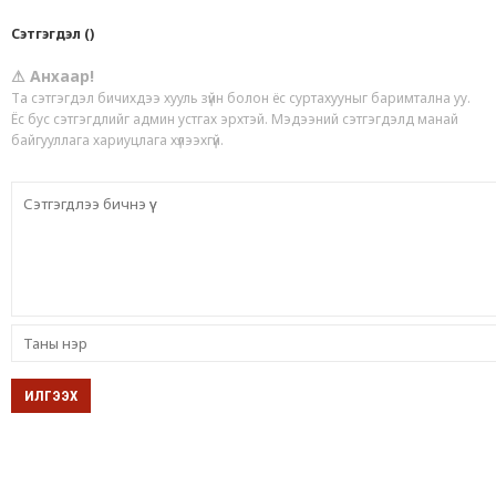
Сэтгэгдэл ()
⚠ Анхаар!
Та сэтгэгдэл бичихдээ хууль зүйн болон ёс суртахууныг баримтална уу.
Ёс бус сэтгэгдлийг админ устгах эрхтэй. Мэдээний сэтгэгдэлд манай
байгууллага хариуцлага хүлээхгүй.