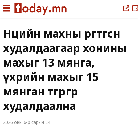
Нөөцийн махны өргөтгөсөн
худалдаагаар хонины
махыг 13 мянга,
үхрийн махыг 15
мянган төгрөгөөр
худалдаална
2026 оны 6-р сарын 24