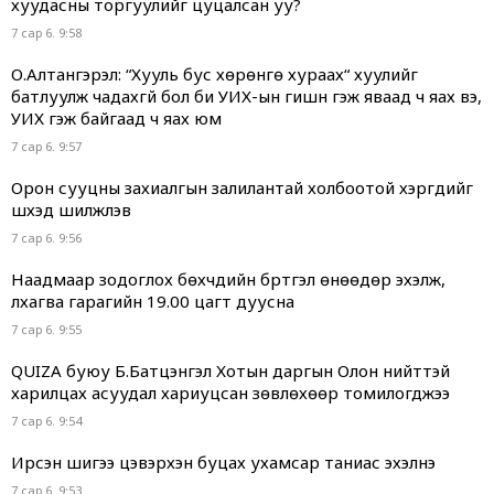
хуудасны торгуулийг цуцалсан уу?
7 сар 6. 9:58
О.Алтангэрэл: “Хууль бус хөрөнгө хураах“ хуулийг
батлуулж чадахгүй бол би УИХ-ын гишүүн гэж яваад ч яах вэ,
УИХ гэж байгаад ч яах юм
7 сар 6. 9:57
Орон сууцны захиалгын залилантай холбоотой хэргүүдийг
шүүхэд шилжүүлэв
7 сар 6. 9:56
Наадмаар зодоглох бөхчүүдийн бүртгэл өнөөдөр эхэлж,
лхагва гарагийн 19.00 цагт дуусна
7 сар 6. 9:55
QUIZA буюу Б.Батцэнгэл Хотын даргын Олон нийттэй
харилцах асуудал хариуцсан зөвлөхөөр томилогджээ
7 сар 6. 9:54
Ирсэн шигээ цэвэрхэн буцах ухамсар таниас эхэлнэ
7 сар 6. 9:53