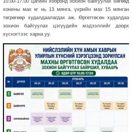
10.00-17.00 цагийн хооронд зохион байгуулах бөгөөд
хонины мах кг нь 13 мянга, үхрийн мах 15 мянган
төгрөгөөр худалдаалагдах аж. Өргөтгөсөн худалдаа
зохион байгуулах цэгүүдийн мэдээллийг доорх
хүснэгтээс харна уу.