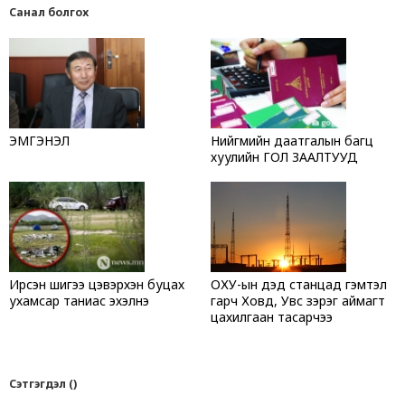
Санал болгох
ЭМГЭНЭЛ
Нийгмийн даатгалын багц
хуулийн ГОЛ ЗААЛТУУД
Ирсэн шигээ цэвэрхэн буцах
ОХУ-ын дэд станцад гэмтэл
ухамсар таниас эхэлнэ
гарч Ховд, Увс зэрэг аймагт
цахилгаан тасарчээ
Сэтгэгдэл ()