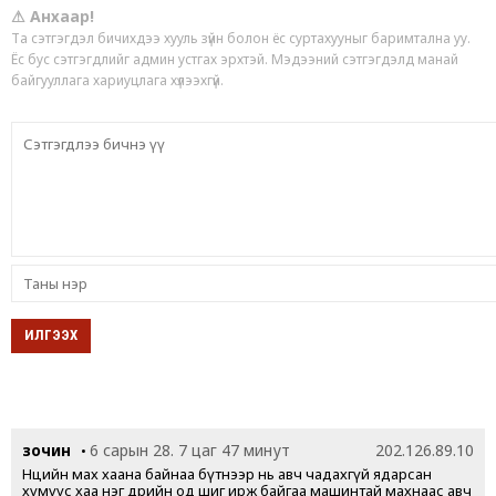
⚠ Анхаар!
Та сэтгэгдэл бичихдээ хууль зүйн болон ёс суртахууныг баримтална уу.
Ёс бус сэтгэгдлийг админ устгах эрхтэй. Мэдээний сэтгэгдэлд манай
байгууллага хариуцлага хүлээхгүй.
зочин
6 сарын 28. 7 цаг 47 минут
202.126.89.10
•
Нөөцийн мах хаана байнаа бүтнээр нь авч чадахгүй ядарсан
хүмүүс хаа нэг өдрийн од шиг ирж байгаа машинтай махнаас авч