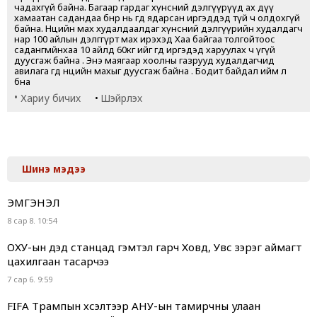
чадахгүй байна. Багаар гардаг хүнсний дэлгүүрүүд ах дүү
хамаатан садандаа бөөнөөр нь өгөөд ядарсан иргэддэд түй ч олдохгүй
байна. Нөөцийн мах худалдаалдаг хүнсний дэлгүүрийн худалдагч
нар 100 айлын дэлггүрт мах ирэхэд Хаа байгаа толгойтоос
садангмйнхаа 10 айлд 60кг ийг өгөөд иргэдэд харуулах ч үгүй
дуусгаж байна . Энэ маягаар хоолны газрууд худалдагчид
авилага өгөөд нөөцийн махыг дуусгаж байна . Бодит байдал ийм л
бна
•
•
Хариу бичих
Шэйрлэх
Шинэ мэдээ
ЭМГЭНЭЛ
8 сар 8. 10:54
ОХУ-ын дэд станцад гэмтэл гарч Ховд, Увс зэрэг аймагт
цахилгаан тасарчээ
7 сар 6. 9:59
FIFA Трампын хүсэлтээр АНУ-ын тамирчны улаан