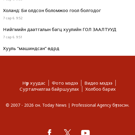
Холанд: Би олдсон боломжоо гоол болгодог
7 сар 6. 9:52
Нийгмийн даатгалын багц хуулийн ГОЛ ЗААЛТУУД
7 сар 6. 9:51
Хууль “машиндсан” өдрүүд
7 сар 6. 9:49
Г.Дамдинням “ОНТРЭ“ хоёр холбоотой нь ч холбоотой
юм...
7 сар 6. 9:48
Нүүр хуудас
Фото мэдээ
Видео мэдээ
Сурталчилгаа байршуулах
Холбоо барих
Сурвалжлага: Хагас коксон түлшний үйлдвэр 2028 онд
ашиглалтад орно
© 2007 - 2026 он. Today News | Professional Agency бүтээсэн.
7 сар 6. 9:46
Тэд иргэнээ биш, төрөө “тураах” бодлого явуулдаг.
Харин МАНай хэд...
7 сар 6. 9:45