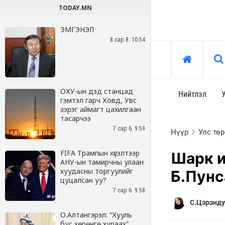
TODAY.MN
ЭМГЭНЭЛ
8 сар 8. 10:54
ОХУ-ын дэд станцад
гэмтэл гарч Ховд, Увс
зэрэг аймагт цахилгаан
тасарчээ
7 сар 6. 9:59
FIFA Трампын хүсэлтээр
АНУ-ын тамирчны улаан
хуудасны торгуулийг
цуцалсан уу?
7 сар 6. 9:58
О.Алтангэрэл: “Хууль
бус хөрөнгө хураах“