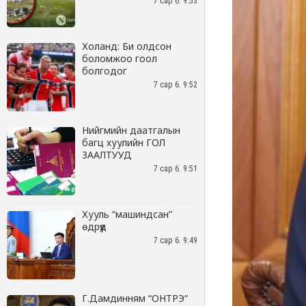
7 сар 6. 9:53
Холанд: Би олдсон
боломжоо гоол
болгодог
7 сар 6. 9:52
Нийгмийн даатгалын
багц хуулийн ГОЛ
ЗААЛТУУД
7 сар 6. 9:51
Хууль “машиндсан”
өдрүүд
7 сар 6. 9:49
Г.Дамдинням “ОНТРЭ“