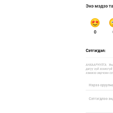
6 сар 24. 11:07
"Давхар дээл"-ээ
тайлсан НИТХ-ын
төлөөлөгчид
6 сар 24. 11:06
Газрын тосны үнийн
өсөлт Хятадын
цахилгаан автомашины
эрэлтийг нэмэгдүүлжээ
6 сар 24. 11:05
БНЭУ-ын Гадаад
хэргийн сайд
С.Жайшанкар Газрын
тос боловсруулах
үйлдвэрийн бүтээн
байгуулалтын явцтай