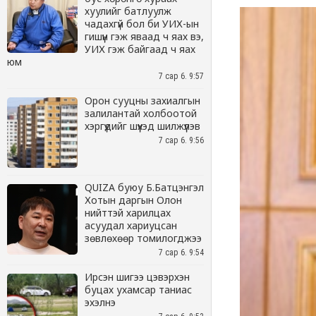
хуулийг батлуулж
чадахгүй бол би УИХ-ын
гишүүн гэж яваад ч яах вэ,
УИХ гэж байгаад ч яах
юм
7 сар 6. 9:57
Орон сууцны захиалгын
залилантай холбоотой
хэргүүдийг шүүхэд шилжүүлэв
7 сар 6. 9:56
QUIZA буюу Б.Батцэнгэл
Хотын даргын Олон
нийттэй харилцах
асуудал хариуцсан
зөвлөхөөр томилогджээ
7 сар 6. 9:54
Ирсэн шигээ цэвэрхэн
буцах ухамсар таниас
эхэлнэ