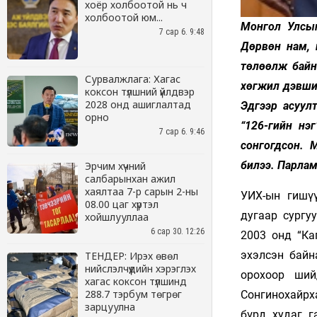
хоёр холбоотой нь ч
холбоотой юм...
7 сар 6. 9:48
Сурвалжлага: Хагас
коксон түлшний үйлдвэр
2028 онд ашиглалтад
орно
7 сар 6. 9:46
Эрчим хүчний
салбарынхан ажил
хаялтаа 7-р сарын 2-ны
08.00 цаг хүртэл
хойшлууллаа
6 сар 30. 12:26
ТЕНДЕР: Ирэх өвөл
нийслэлчүүдийн хэрэглэх
хагас коксон түлшинд
288.7 тэрбум төгрөг
зарцуулна