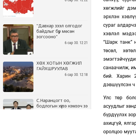
6 сар 30. 12:22
"Давхар зээл олгодог
байдлыг бүр мөсөн
зогсооно"
6 сар 30. 12:21
ХӨХ ХОТЫН ХӨГЖИЛ
ГАЙХШРУУЛАВ
6 сар 30. 12:18
С.Наранцогт оо,
бодлогын хүүгээ нэмээч ээ
6 сар 30. 12:17