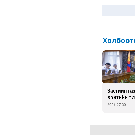
танилцав
6 сар 24. 11:04
АУДИТ:Сайд асан
Б.Чойжилсүрэнд 288.3
тэрбум төгрөгийн
санхүүгийн зөрчил илэрчээ
6 сар 24. 11:02
Долоодугаар сарын 16,
17-ны ажлын өдрийг
амралтын өдөрт
шилжүүлж, наадмаар 10
хоног амрахаар боллоо
6 сар 24. 11:01
М.Энхцэцэг: Хорин
киловаттын хүчин
чадалтай системтэй айл
жилд 10 сая төгрөгөөс
дээш орлого олох
боломжтой
6 сар 24. 10:47