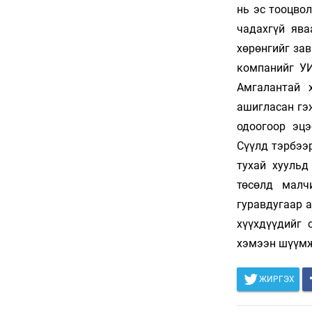
Баяр наадмын бэлтгэл
ажил 70 хувьтай
үргэлжилж байна
6 сар 30. 12:15
Д.Үүрийнтуяа: АМНАТ-
ийг ялгаатай тогтоох
юм бол компани,
хөрөнгө оруулагч бүрд
зориулсан хуультай
болох хэрэгтэй
6 сар 30. 12:14
П.Наранбаяр: Орон
нутгийн нөхөн
сонгуульд “царцаа”
нүүлгэж ялалт байгуулсан
нь төрийн эрхийг хууль
бусаар авч байна гэсэн
үг
6 сар 30. 12:13
Дарга тодрох цаг