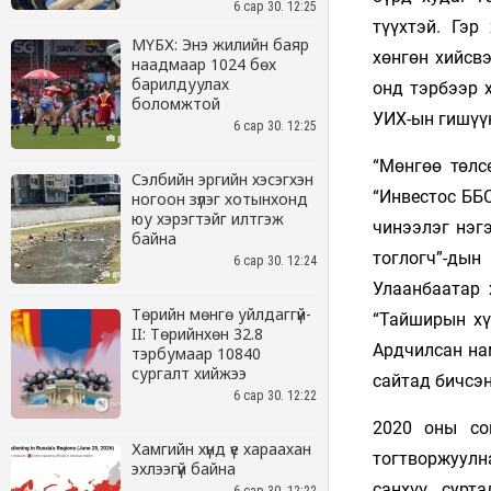
6 сар 30. 12:25
МҮБХ: Энэ жилийн баяр
наадмаар 1024 бөх
барилдуулах
боломжтой
6 сар 30. 12:25
Сэлбийн эргийн хэсэгхэн
ногоон зүлэг хотынхонд
юу хэрэгтэйг илтгэж
байна
6 сар 30. 12:24
Төрийн мөнгө уйлдаггүй-
II: Төрийнхөн 32.8
тэрбумаар 10840
сургалт хийжээ
6 сар 30. 12:22
Хамгийн хүнд үе хараахан
эхлээгүй байна