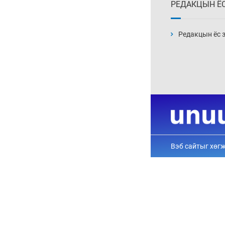
Шарк имижээс салж
чадахгүй яваа
Б.Пунсалмаа
6 сар 24. 10:43
Жүдо бөхийн Австралийн
аварга шалгаруулах
тэмцээнээс Монголын
тамирчид дөрвөн
медаль хүртэв
6 сар 8. 11:07
Энэ 7 хоногт Монгол
Улсад
6 сар 8. 11:06
Монголын хадан дээрх
“Туурайн цуурай”
6 сар 8. 11:04