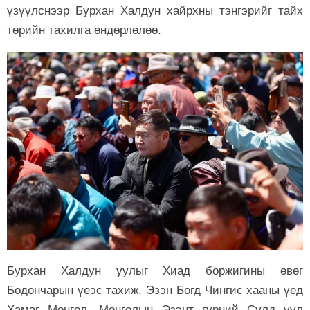
үзүүлснээр Бурхан Халдун хайрхны тэнгэрийг тайх
төрийн тахилга өндөрлөлөө.
Бурхан Халдун уулыг Хиад боржигины өвөг
Бодончарын үеэс тахиж, Эзэн Богд Чингис хааны үед
Хамаг Монгол, Монголын Эзэнт гүрний Сүлд уул