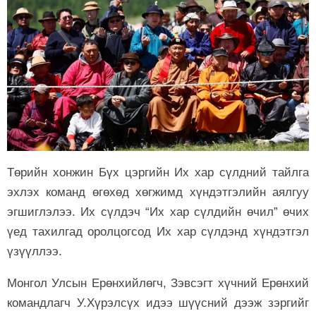
Төрийн хонжин Бүх цэргийн Их хар сүлдний тайлга
эхлэх команд өгөхөд хөгжимд хүндэтгэлийн аялгуу
эгшиглэлээ. Их сүлдэч “Их хар сүлдийн өчил” өчих
үед тахилгад оролцогсод Их хар сүлдэнд хүндэтгэл
үзүүллээ.
Монгол Улсын Ерөнхийлөгч, Зэвсэгт хүчний Ерөнхий
командлагч У.Хүрэлсүх идээ шүүсний дээж зэргийг