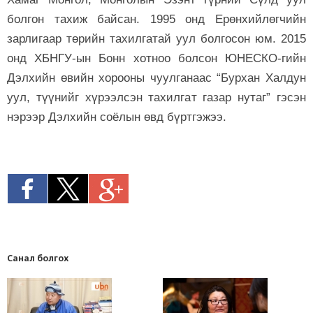
болгон тахиж байсан. 1995 онд Ерөнхийлөгчийн
зарлигаар төрийн тахилгатай уул болгосон юм. 2015
онд ХБНГУ-ын Бонн хотноо болсон ЮНЕСКО-гийн
Дэлхийн өвийн хорооны чуулганаас “Бурхан Халдун
уул, түүнийг хүрээлсэн тахилгат газар нутаг” гэсэн
нэрээр Дэлхийн соёлын өвд бүртгэжээ.
Санал болгох