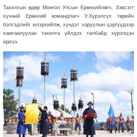
Тахилгын өдөр Монгол Улсын Ерөнхийлөгч, Зэвсэгт
хүчний Ерөнхий командлагч У.Хүрэлсүх төрийн
бэлгэдлийг илэрхийлж, хүндэт харуулын цэргүүдээр
хамгаалуулан тахилга үйлдэх талбайд хүрэлцэн
ирлээ.