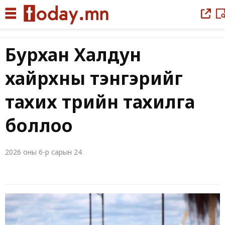
|
Бурхан Халдун
хайрхны тэнгэрийг
тахих төрийн тахилга
боллоо
2026 оны 6-р сарын 24