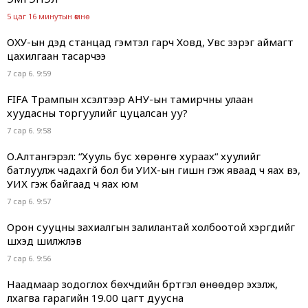
5 цаг 16 минутын өмнө
ОХУ-ын дэд станцад гэмтэл гарч Ховд, Увс зэрэг аймагт
цахилгаан тасарчээ
7 сар 6. 9:59
FIFA Трампын хүсэлтээр АНУ-ын тамирчны улаан
хуудасны торгуулийг цуцалсан уу?
7 сар 6. 9:58
О.Алтангэрэл: “Хууль бус хөрөнгө хураах“ хуулийг
батлуулж чадахгүй бол би УИХ-ын гишүүн гэж яваад ч яах вэ,
УИХ гэж байгаад ч яах юм
7 сар 6. 9:57
Орон сууцны захиалгын залилантай холбоотой хэргүүдийг
шүүхэд шилжүүлэв
7 сар 6. 9:56
Наадмаар зодоглох бөхчүүдийн бүртгэл өнөөдөр эхэлж,
лхагва гарагийн 19.00 цагт дуусна