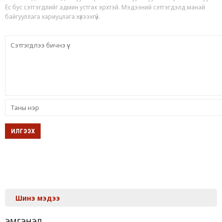
Ёс бус сэтгэгдлийг админ устгах эрхтэй. Мэдээний сэтгэгдэлд манай
байгууллага хариуцлага хүлээхгүй.
Шинэ мэдээ
ЭМГЭНЭЛ