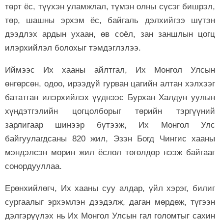
төрт ёс, түүхэн уламжлал, түмэн олны сүсэг бишрэл,
төр, шашны эрхэм ёс, байгаль дэлхийгээ шүтэн
дээдлэх ардын ухаан, өв соёл, зан заншлын цогц
илэрхийлэл болохыг тэмдэглэлээ.
Иймээс Их хааны айлтгал, Их Монгол Улсын
өнгөрсөн, одоо, ирээдүй гурван цагийн алтан хэлхээг
бататган илэрхийлэх үүднээс Бурхан Халдун уулын
хүндэтгэлийн цогцолборыг төрийн тэргүүний
зарлигаар шинээр бүтээж, Их Монгол Улс
байгуулагдсаны 820 жил, Эзэн Богд Чингис хааны
мэндэлсэн морин жил ёслол төгөлдөр нээж байгааг
сонордууллаа.
Ерөнхийлөгч, Их хааны суу алдар, үйл хэрэг, билиг
сургаалыг эрхэмлэн дээдэлж, даган мөрдөж, түгээн
дэлгэрүүлэх нь Их Монгол Улсын гал голомтыг сахин