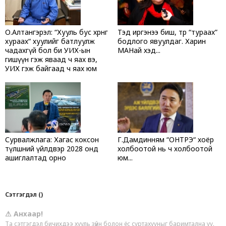
О.Алтангэрэл: “Хууль бус хөрөнгө
Тэд иргэнээ биш, төрөө “тураах”
хураах“ хуулийг батлуулж
бодлого явуулдаг. Харин
чадахгүй бол би УИХ-ын
МАНай хэд...
гишүүн гэж яваад ч яах вэ,
УИХ гэж байгаад ч яах юм
Сурвалжлага: Хагас коксон
Г.Дамдинням “ОНТРЭ“ хоёр
түлшний үйлдвэр 2028 онд
холбоотой нь ч холбоотой
ашиглалтад орно
юм...
Сэтгэгдэл ()
⚠ Анхаар!
Та сэтгэгдэл бичихдээ хууль зүйн болон ёс суртахууныг баримтална уу.