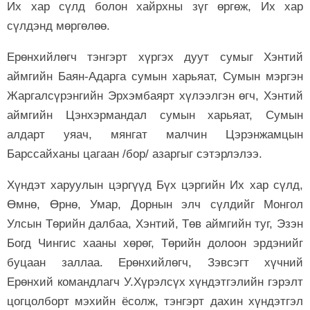
Их хар сүлд болон хайрхны зүг өргөж, Их хар
сүлдэнд мөргөлөө.
Ерөнхийлөгч тэнгэрт хүргэх дуут сумыг Хэнтий
аймгийн Баян-Адарга сумын харьяат, Сумын мэргэн
Жаргалсүрэнгийн Эрхэмбаярт хүлээлгэн өгч, Хэнтий
аймгийн Цэнхэрмандал сумын харьяат, Сумын
алдарт уяач, мянгат малчин Цэрэнжамцын
Барссайханы цагаан /бор/ азаргыг сэтэрлэлээ.
Хүндэт харуулын цэргүүд Бүх цэргийн Их хар сүлд,
Өмнө, Өрнө, Умар, Дорнын элч сүлдийг Монгол
Улсын Төрийн далбаа, Хэнтий, Төв аймгийн туг, Эзэн
Богд Чингис хааны хөрөг, Төрийн долоон эрдэнийг
буцаан заллаа. Ерөнхийлөгч, Зэвсэгт хүчний
Ерөнхий командлагч У.Хүрэлсүх хүндэтгэлийн гэрэлт
цогцолборт мэхийн ёсолж, тэнгэрт дахин хүндэтгэл