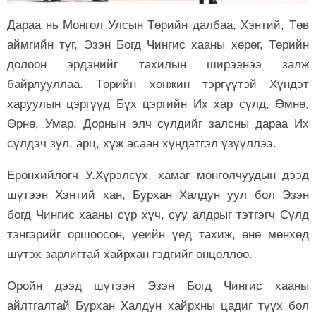
Дараа нь Монгол Улсын Төрийн далбаа, Хэнтий, Төв
аймгийн туг, Эзэн Богд Чингис хааны хөрөг, Төрийн
долоон эрдэнийг тахилын ширээнээ залж
байрлууллаа. Төрийн хонжин тэргүүтэй Хүндэт
харуулын цэргүүд Бүх цэргийн Их хар сүлд, Өмнө,
Өрнө, Умар, Дорнын элч сүлдийг залсны дараа Их
сүлдэч зул, арц, хүж асаан хүндэтгэл үзүүллээ.
Ерөнхийлөгч У.Хүрэлсүх, хамаг монголчуудын дээд
шүтээн Хэнтий хан, Бурхан Халдун уул бол Эзэн
богд Чингис хааны сүр хүч, суу алдрыг тэтгэгч Сүлд
тэнгэрийг оршоосон, үеийн үед тахиж, өнө мөнхөд
шүтэх зарлигтай хайрхан гэдгийг онцоллоо.
Оройн дээд шүтээн Эзэн Богд Чингис хааны
айлтгалтай Бурхан Халдун хайрхны цадиг түүх бол