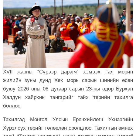
XVII жарны “Сүрээр дарагч” хэмээх Гал морин
жилийн зуны дунд Хөх морь сарын шинийн есөн
буюу 2026 оны 06 дугаар сарын 23-ны өдөр Бурхан
Халдун хайрхны тэнгэрийг тайх төрийн тахилга
боллоо.
Тахилгад Монгол Улсын Ерөнхийлөгч Ухнаагийн
Хүрэлсүх төрийг төлөөлөн оролцлоо. Тахилгын өмнөх