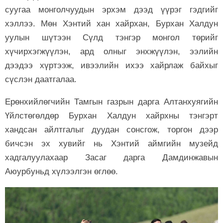
суугаа монголчуудын эрхэм дээд үүрэг гэдгийг
хэллээ. Мөн Хэнтий хан хайрхан, Бурхан Халдун
уулын шүтээн Сүлд тэнгэр монгол төрийг
хүчирхэгжүүлэн, ард олныг энхжүүлэн, ээлийн
дээдээ хүртээж, ивээлийн ихээ хайрлаж байхыг
сүслэн даатгалаа.
Ерөнхийлөгчийн Тамгын газрын дарга Алтанхуягийн
Үйлстөгөлдөр Бурхан Халдун хайрхны тэнгэрт
хандсан айлтгалыг дуудан сонсгож, торгон дээр
бичсэн эх хувийг нь Хэнтий аймгийн музейд
хадгалуулахаар Засаг дарга Дамдинжавын
Аюурбуньд хүлээлгэн өглөө.