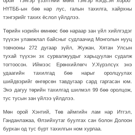
орой “Тэнгэр үзэлтний мөнх тэнгэр нэгдсэн хороо”
НҮТББ-ын бөө нар лус, галын тахилга, хайрхны
тэнгэрийг тахих ёслол үйлдлээ.
Төрийн нэрийн өмнөөс бөө нараар зан үйл хийлгэдэг
түүхэн уламжлал байсныг судлаачид Монголын нууц
товчооны 272 дугаар зүйл, Жужан, Хятан Улсын
тухай түүхэн эх сурвалжуудыг харьцуулан судалж
тогтоосон. Иймээс Ерөнхийлөгч У.Хүрэлсүх энэ
удаагийн тахилгад бөө нарыг оролцуулах
шийдвэрийг өнгөрсөн тавдугаар сард гаргасан юм.
Энэ дагуу төрийн тахилгад шилмэл 99 бөө оролцож,
тус тусын зан үйлээ үйлдлээ.
Мөн орой Хэнтий, Төв аймгийн лам нар Итгэл,
Ганданлажаа, Өлзийхутаг буулгах сан болон Долоон
бурхан од тус бүрт тахилгын ном хурлаа.