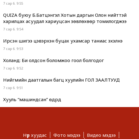
7 сар 6. 9:55
QUIZA буюу Б.Батцэнгэл Хотын даргын Олон нийттэй
харилцах асуудал хариуцсан зөвлөхөөр томилогджээ
7 сар 6. 9:54
Ирсэн шигээ цэвэрхэн буцах ухамсар таниас эхэлнэ
7 сар 6. 9:53
Холанд: Би олдсон боломжоо гоол болгодог
7 сар 6. 9:52
Нийгмийн даатгалын багц хуулийн ГОЛ ЗААЛТУУД
7 сар 6. 9:51
Хууль “машиндсан” өдрүүд
7 сар 6. 9:49
Г.Дамдинням “ОНТРЭ“ хоёр холбоотой нь ч холбоотой
юм...
7 сар 6. 9:48
Нүүр хуудас
Фото мэдээ
Видео мэдээ