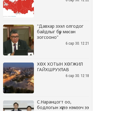
6 сар 30. 12:22
"Давхар зээл олгодог
байдлыг бүр мөсөн
зогсооно"
6 сар 30. 12:21
ХӨХ ХОТЫН ХӨГЖИЛ
ГАЙХШРУУЛАВ
6 сар 30. 12:18
С.Наранцогт оо,
бодлогын хүүгээ нэмээч ээ
6 сар 30. 12:17