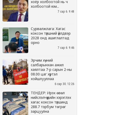
хоёр холбоотой нь ч
холбоотой юм...
7 сар 6. 9:48
Сурвалжлага: Хагас
коксон түлшний үйлдвэр
2028 онд ашиглалтад
орно
7 сар 6. 9:46
Эрчим хүчний
салбарынхан ажил
хаялтаа 7-р сарын 2-ны
08.00 цаг хүртэл
хойшлууллаа
6 сар 30. 12:26
ТЕНДЕР: Ирэх өвөл
нийслэлчүүдийн хэрэглэх
хагас коксон түлшинд
288.7 тэрбум төгрөг
зарцуулна