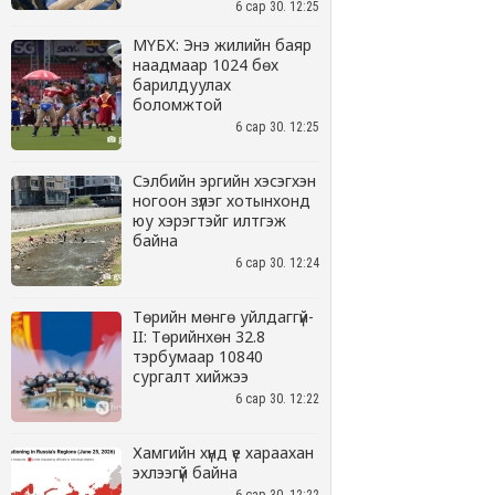
6 сар 30. 12:25
МҮБХ: Энэ жилийн баяр
наадмаар 1024 бөх
барилдуулах
боломжтой
6 сар 30. 12:25
Сэлбийн эргийн хэсэгхэн
ногоон зүлэг хотынхонд
юу хэрэгтэйг илтгэж
байна
6 сар 30. 12:24
Төрийн мөнгө уйлдаггүй-
II: Төрийнхөн 32.8
тэрбумаар 10840
сургалт хийжээ
6 сар 30. 12:22
Хамгийн хүнд үе хараахан
эхлээгүй байна