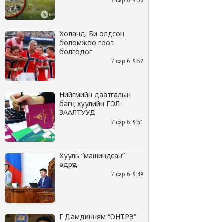
7 сар 6. 9:53
Холанд: Би олдсон
боломжоо гоол
болгодог
7 сар 6. 9:52
Нийгмийн даатгалын
багц хуулийн ГОЛ
ЗААЛТУУД
7 сар 6. 9:51
Хууль “машиндсан”
өдрүүд
7 сар 6. 9:49
Г.Дамдинням “ОНТРЭ“