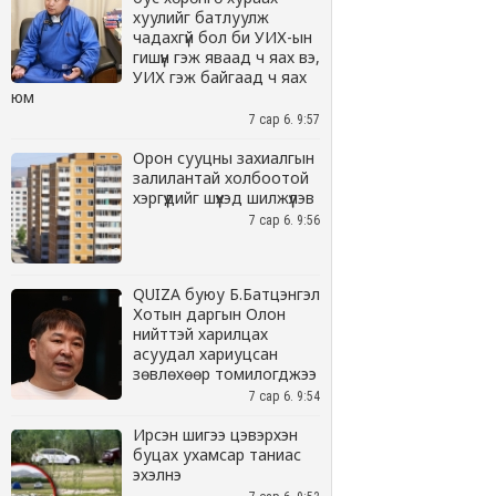
хуулийг батлуулж
чадахгүй бол би УИХ-ын
гишүүн гэж яваад ч яах вэ,
УИХ гэж байгаад ч яах
юм
7 сар 6. 9:57
Орон сууцны захиалгын
залилантай холбоотой
хэргүүдийг шүүхэд шилжүүлэв
7 сар 6. 9:56
QUIZA буюу Б.Батцэнгэл
Хотын даргын Олон
нийттэй харилцах
асуудал хариуцсан
зөвлөхөөр томилогджээ
7 сар 6. 9:54
Ирсэн шигээ цэвэрхэн
буцах ухамсар таниас
эхэлнэ