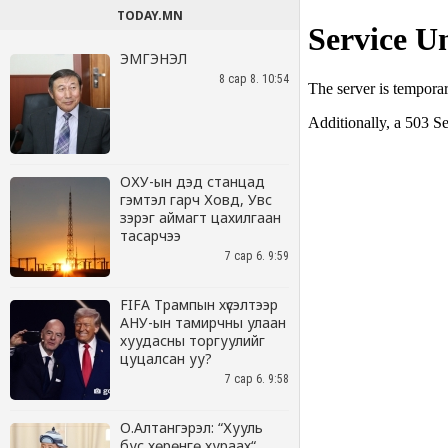
TODAY.MN
ЭМГЭНЭЛ
8 сар 8. 10:54
ОХУ-ын дэд станцад
гэмтэл гарч Ховд, Увс
зэрэг аймагт цахилгаан
тасарчээ
7 сар 6. 9:59
FIFA Трампын хүсэлтээр
АНУ-ын тамирчны улаан
хуудасны торгуулийг
цуцалсан уу?
7 сар 6. 9:58
О.Алтангэрэл: “Хууль
бус хөрөнгө хураах“