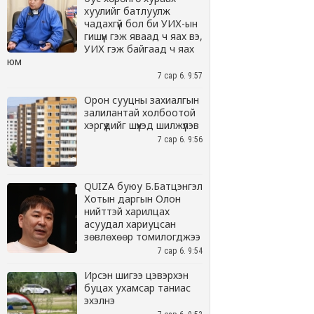
хуулийг батлуулж
чадахгүй бол би УИХ-ын
гишүүн гэж яваад ч яах вэ,
УИХ гэж байгаад ч яах
юм
7 сар 6. 9:57
Орон сууцны захиалгын
залилантай холбоотой
хэргүүдийг шүүхэд шилжүүлэв
7 сар 6. 9:56
QUIZA буюу Б.Батцэнгэл
Хотын даргын Олон
нийттэй харилцах
асуудал хариуцсан
зөвлөхөөр томилогджээ
7 сар 6. 9:54
Ирсэн шигээ цэвэрхэн
буцах ухамсар таниас
эхэлнэ