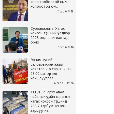
хоёр холбоотой нь ч
холбоотой юм...
7 сар 6. 9:48
Сурвалжлага: Хагас
коксон түлшний үйлдвэр
2028 онд ашиглалтад
орно
7 сар 6. 9:46
Эрчим хүчний
салбарынхан ажил
хаялтаа 7-р сарын 2-ны
08.00 цаг хүртэл
хойшлууллаа
6 сар 30. 12:26
ТЕНДЕР: Ирэх өвөл
нийслэлчүүдийн хэрэглэх
хагас коксон түлшинд
288.7 тэрбум төгрөг
зарцуулна