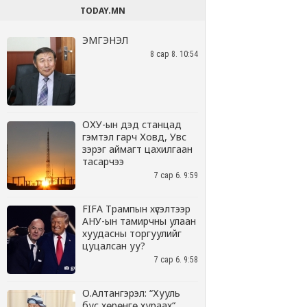
TODAY.MN
ЭМГЭНЭЛ
8 сар 8. 10:54
ОХУ-ын дэд станцад
гэмтэл гарч Ховд, Увс
зэрэг аймагт цахилгаан
тасарчээ
7 сар 6. 9:59
FIFA Трампын хүсэлтээр
АНУ-ын тамирчны улаан
хуудасны торгуулийг
цуцалсан уу?
7 сар 6. 9:58
О.Алтангэрэл: “Хууль
бус хөрөнгө хураах“