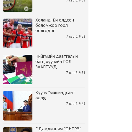
7 сар 6. 9:53
Холанд: Би олдсон
боломжоо гоол
болгодог
7 сар 6. 9:52
Нийгмийн даатгалын
багц хуулийн ГОЛ
ЗААЛТУУД
7 сар 6. 9:51
Хууль “машиндсан”
өдрүүд
7 сар 6. 9:49
Г.Дамдинням “ОНТРЭ“