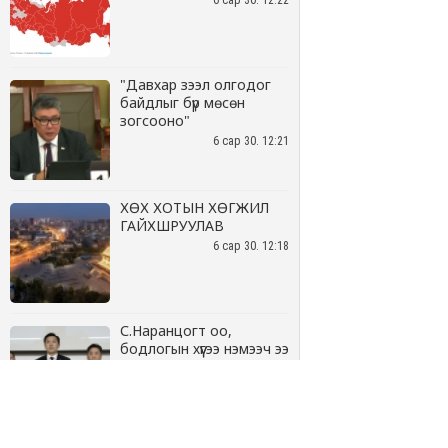
6 сар 30. 12:22
"Давхар зээл олгодог
байдлыг бүр мөсөн
зогсооно"
6 сар 30. 12:21
ХӨХ ХОТЫН ХӨГЖИЛ
ГАЙХШРУУЛАВ
6 сар 30. 12:18
С.Наранцогт оо,
бодлогын хүүгээ нэмээч ээ
6 сар 30. 12:17