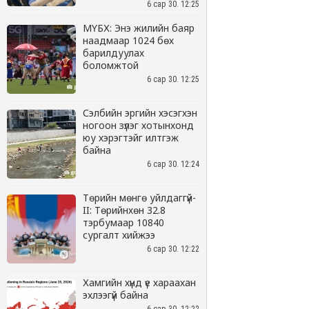
6 сар 30. 12:25
МҮБХ: Энэ жилийн баяр
наадмаар 1024 бөх
барилдуулах
боломжтой
6 сар 30. 12:25
Сэлбийн эргийн хэсэгхэн
ногоон зүлэг хотынхонд
юу хэрэгтэйг илтгэж
байна
6 сар 30. 12:24
Төрийн мөнгө уйлдаггүй-
II: Төрийнхөн 32.8
тэрбумаар 10840
сургалт хийжээ
6 сар 30. 12:22
Хамгийн хүнд үе хараахан
эхлээгүй байна