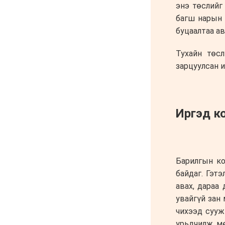
"Давхар дээл"-ээ
тайлсан НИТХ-ын
төлөөлөгчид
6 сар 24. 11:06
Газрын тосны үнийн өсөлт
Хятадын цахилгаан
автомашины эрэлтийг
нэмэгдүүлжээ
6 сар 24. 11:05
БНЭУ-ын Гадаад
хэргийн сайд
С.Жайшанкар Газрын
тос боловсруулах
үйлдвэрийн бүтээн
байгуулалтын явцтай
танилцав