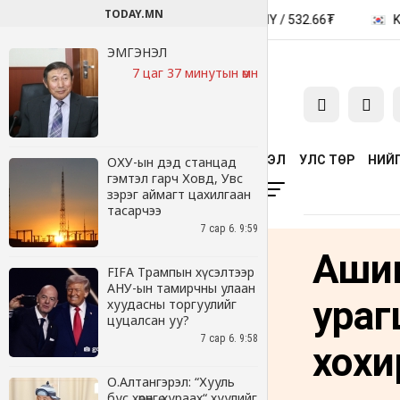
TODAY.MN
ЭМГЭНЭЛ
7 цаг 37 минутын өмнө
ОХУ-ын дэд станцад
гэмтэл гарч Ховд, Увс
зэрэг аймагт цахилгаан
тасарчээ
7 сар 6. 9:59
FIFA Трампын хүсэлтээр
АНУ-ын тамирчны улаан
хуудасны торгуулийг
цуцалсан уу?
7 сар 6. 9:58
О.Алтангэрэл: “Хууль
бус хөрөнгө хураах“ хуулийг