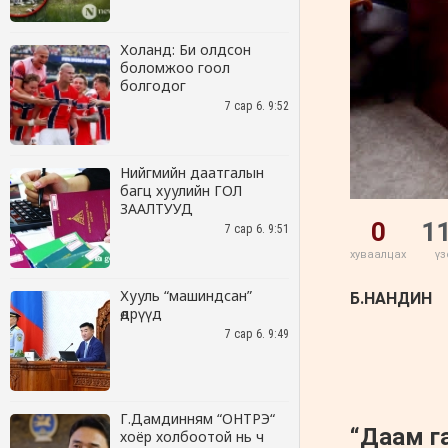
Холанд: Би олдсон
боломжоо гоол
болгодог
7 сар 6. 9:52
Нийгмийн даатгалын
багц хуулийн ГОЛ
ЗААЛТУУД
7 сар 6. 9:51
Хууль “машиндсан”
өдрүүд
7 сар 6. 9:49
Г.Дамдинням “ОНТРЭ“
хоёр холбоотой нь ч