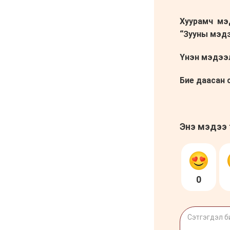
Анхны арваас төрсөн
анхны гавьяат
Д.Энхцэцэг
6 сар 8. 11:04
Говь-Алтай аймагт
хуулиас давсан хувийн
эрх ашиг ноёлж байна
6 сар 8. 11:02
Н.Учрал 100 хонолгүй
огцорсон ардчиллаас
хойших анхны Ерөнхий
сайд болж магадгүй…
6 сар 8. 11:00
Д.Баясгалан А.Амундра
хоёр эвлэрч “Бодь”-ийн
110 сая долларын хэрэг