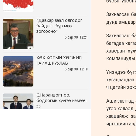
"Давхар зээл олгодог
байдлыг бүр мөсөн
зогсооно"
6 сар 30. 12:21
ХӨХ ХОТЫН ХӨГЖИЛ
ГАЙХШРУУЛАВ
6 сар 30. 12:18
С.Наранцогт оо,
бодлогын хүүгээ нэмээч
ээ
6 сар 30. 12:17
Баяр наадмын бэлтгэл