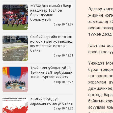
МҮБХ: Энэ жилийн баяр
наадмаар 1024 бөх
барилдуулах
боломжтой
6 сар 30. 12:25
Сэлбийн эргийн хэсэгхэн
ногоон зүлэг хотынхонд
юу хэрэгтэйг илтгэж
байна
6 сар 30. 12:24
Төрийн мөнгө уйлдаггүй-II:
Төрийнхөн 32.8 тэрбумаар
10840 сургалт хийжээ
6 сар 30. 12:22
Хамгийн хүнд үе
хараахан эхлээгүй байна
6 сар 30. 12:22