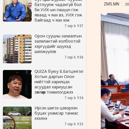
батлуулж чадахгүй бол
би УИХ-ын гишүүн гэж
яваад ч яах вэ, УИХ гэж
байгаад ч яах юм
7 сар 6. 9:57
Орон сууцны захиалгын
залилантай холбоотой
хэргүүдийг шүүхэд
шилжүүлэв
7 сар 6. 9:56
QUIZA буюу Б.Батцэнгэл
Хотын даргын Олон
нийттэй харилцах
асуудал хариуцсан
зөвлөхөөр томилогджээ
7 сар 6. 9:54
Ирсэн шигээ цэвэрхэн
буцах ухамсар таниас
эхэлнэ
7 сар 6. 9:53