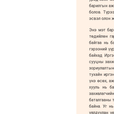
6 сар 24. 11:04
АУДИТ:Сайд асан
Б.Чойжилсүрэнд 288.3
тэрбум төгрөгийн
санхүүгийн зөрчил
илэрчээ
6 сар 24. 11:02
Долоодугаар сарын 16,
17-ны ажлын өдрийг
амралтын өдөрт
шилжүүлж, наадмаар 10
хоног амрахаар боллоо
6 сар 24. 11:01
М.Энхцэцэг: Хорин
киловаттын хүчин
чадалтай системтэй айл
жилд 10 сая төгрөгөөс дээш
орлого олох
боломжтой
6 сар 24. 10:47
Шарк имижээс салж