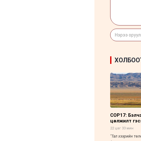
царцахаар боллоо
6 сар 8. 10:58
ХӨНДӨХ СЭДЭВ: Үерт
автаж, осолдсон
автомашинууд улсын
хилээр хяналтгүй орж
ирж, Монгол Улс хуучин
машины “хогийн цэг“
болсоор байх уу
6 сар 8. 10:57
Долоо хоногийн өрнийн
зурхай 2026.VI.08-14
6 сар 8. 10:56
Сурвалжлага:
"Хайлаастад хаан шиг
амьдарч болохыг
харуулахыг зорьж
байна"