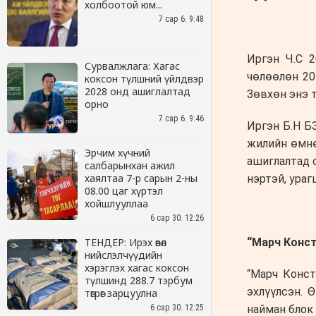
холбоотой юм...
7 сар 6. 9:48
Сурвалжлага: Хагас
коксон түлшний үйлдвэр
2028 онд ашиглалтад
орно
7 сар 6. 9:46
Эрчим хүчний
салбарынхан ажил
хаялтаа 7-р сарын 2-ны
08.00 цаг хүртэл
хойшлууллаа
6 сар 30. 12:26
ТЕНДЕР: Ирэх өвөл
нийслэлчүүдийн
хэрэглэх хагас коксон
түлшинд 288.7 тэрбум
төгрөг зарцуулна
6 сар 30. 12:25