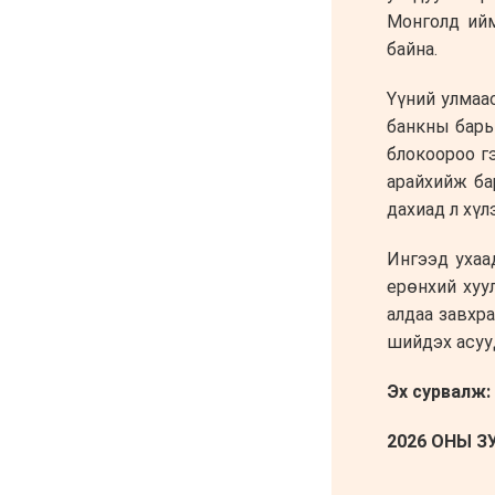
чадахгүй яваа
Б.Пунсалмаа
6 сар 24. 10:43
Жүдо бөхийн Австралийн
аварга шалгаруулах
тэмцээнээс Монголын
тамирчид дөрвөн медаль
хүртэв
6 сар 8. 11:07
Энэ 7 хоногт Монгол
Улсад
6 сар 8. 11:06
Монголын хадан дээрх
“Туурайн цуурай”
6 сар 8. 11:04