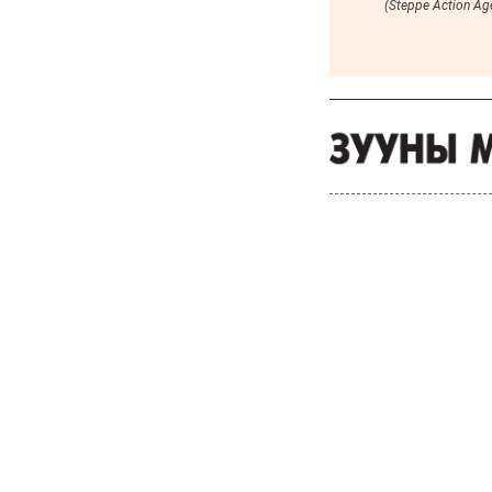
6 сар 8. 10:55
Цемент цутгаснаа
цэцэрлэгт хүрээлэн гэж
эндүүрэх хэрэггүй
6 сар 4. 11:36
Хүүхдийн мөнгийг
зургаадугаар сарын 18-
нд олгоно
6 сар 4. 11:31
Украины дронууд
“Путины Давос”
эхлэхийн өмнө довтлов
6 сар 4. 11:30
Эрээн хотод зорчихоор
төлөвлөж буй иргэдийн