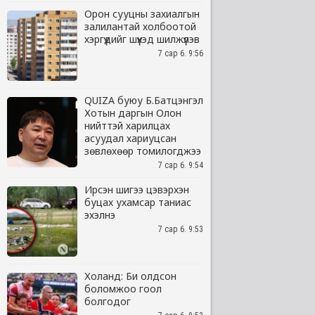
Орон сууцны захиалгын
залилантай холбоотой
хэргүүдийг шүүхэд шилжүүлэв
7 сар 6. 9:56
QUIZA буюу Б.Батцэнгэл
Хотын даргын Олон
нийттэй харилцах
асуудал хариуцсан
зөвлөхөөр томилогджээ
7 сар 6. 9:54
Ирсэн шигээ цэвэрхэн
буцах ухамсар таниас
эхэлнэ
7 сар 6. 9:53
Холанд: Би олдсон
боломжоо гоол
болгодог