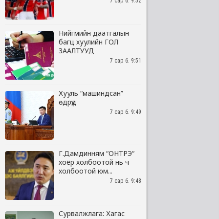
7 сар 6. 9:52
Нийгмийн даатгалын
багц хуулийн ГОЛ
ЗААЛТУУД
7 сар 6. 9:51
Хууль “машиндсан”
өдрүүд
7 сар 6. 9:49
Г.Дамдинням “ОНТРЭ“
хоёр холбоотой нь ч
холбоотой юм...
7 сар 6. 9:48
Сурвалжлага: Хагас