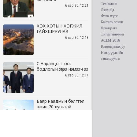
6 сар 30. 12:21
ХӨХ ХОТЫН ХӨГЖИЛ
ГАЙХШРУУЛАВ
6 сар 30. 12:18
С.Наранцогт оо,
бодлогын хүүгээ нэмээч ээ
6 сар 30. 12:17
Баяр наадмын бэлтгэл
ажил 70 хувьтай
үргэлжилж байна
6 сар 30. 12:15