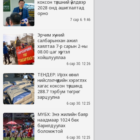
коксон түлшний үйлдвэр
2028 онд ашиглалтад
орно
7 сар 6. 9:46
Эрчим хүчний
салбарынхан ажил
хаялтаа 7-р сарын 2-ны
08.00 цаг хүртэл
хойшлууллаа
6 сар 30. 12:26
ТЕНДЕР: Ирэх өвөл
нийслэлчүүдийн хэрэглэх
хагас коксон түлшинд
288.7 тэрбум төгрөг
зарцуулна
6 сар 30. 12:25
МҮБХ: Энэ жилийн баяр
наадмаар 1024 бөх
барилдуулах
боломжтой
6 сар 30. 12:25