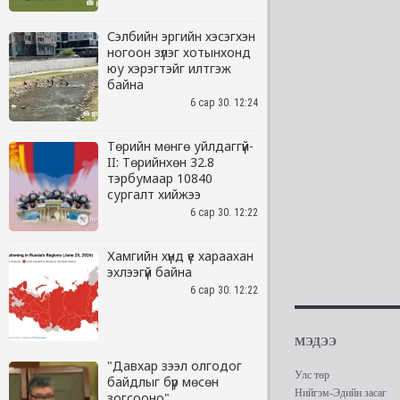
Сэлбийн эргийн хэсэгхэн
ногоон зүлэг хотынхонд
юу хэрэгтэйг илтгэж
байна
6 сар 30. 12:24
Төрийн мөнгө уйлдаггүй-
II: Төрийнхөн 32.8
тэрбумаар 10840
сургалт хийжээ
6 сар 30. 12:22
Хамгийн хүнд үе хараахан
эхлээгүй байна
6 сар 30. 12:22
"Давхар зээл олгодог
байдлыг бүр мөсөн
зогсооно"