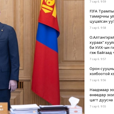
7 сар 6. 9:59
FIFA Трампы
тамирчны ул
цуцалсан уу
7 сар 6. 9:58
О.Алтангэрэл
хураах“ хуул
би УИХ-ын гиш
гэж байгаад 
7 сар 6. 9:57
Орон сууцны
холбоотой хэр
7 сар 6. 9:56
Наадмаар зод
өнөөдөр эхэл
цагт дуусна
7 сар 6. 9:55