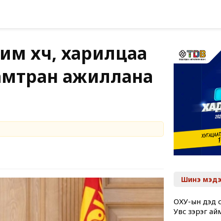
им хүч, харилцаа
хамтран ажиллана
Шинэ мэдэ
ОХУ-ын дэд с
Увс зэрэг ай