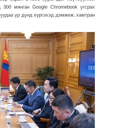
7 сар 6. 9:48
 300 мянган Google Chromebook угсрах
уудаа үр дүнд хүргэхэд дэмжиж, хамтран
Сурвалжлага:
үйлдвэр 202
7 сар 6. 9:46
Тэд иргэнээ 
бодлого явуу
7 сар 6. 9:45
Эрчим хүчни
7-р сарын 2-
хойшлуулла
6 сар 30. 12:26
ТЕНДЕР: Ирэх
хэрэглэх хаг
тэрбум төгр
6 сар 30. 12:25
МҮБХ: Энэ ж