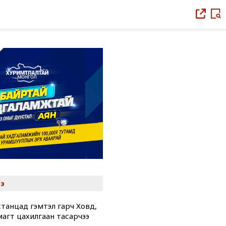
э
танцад гэмтэл гарч Ховд,
магт цахилгаан тасарчээ