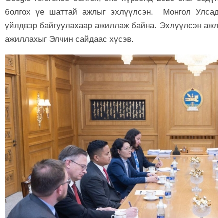
болгох үе шаттай ажлыг эхлүүлсэн. Монгол Улсад
үйлдвэр байгуулахаар ажиллаж байна. Эхлүүлсэн ажл
ажиллахыг Элчин сайдаас хүсэв.