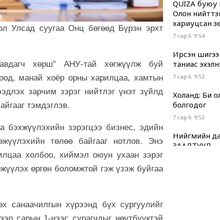
QUIZA буюу 
Олон нийттэ
хариуцсан з
л Улсад суугаа Онц бөгөөд Бүрэн эрхт
7 сар 6. 9:54
Ирсэн шигээ
таниас эхэлн
равдагч хөрш” АНУ-тай хөгжүүлж буй
7 сар 6. 9:53
оод, манай хоёр орны харилцаа, хамтын
ээдлэх зарчим зэрэг нийтлэг үнэт зүйлд
Холанд: Би 
болгодог
байгааг тэмдэглэв.
7 сар 6. 9:52
а бэхжүүлэхийн зэрэгцээ бизнес, эдийн
Нийгмийн да
өжүүлэхийн төлөө байгааг нотлов. Энэ
ЗААЛТУУД
илцаа холбоо, хиймэл оюун ухаан зэрэг
7 сар 6. 9:51
жүүлэх өргөн боломжтой гэж үзэж буйгаа
Хууль “машин
7 сар 6. 9:49
өх санаачилгын хүрээнд бүх сургуулийг
Г.Дамдинням
нь ч холбоот
гээр сарын 1-нээс сурагчдыг нөүтбүүктэй