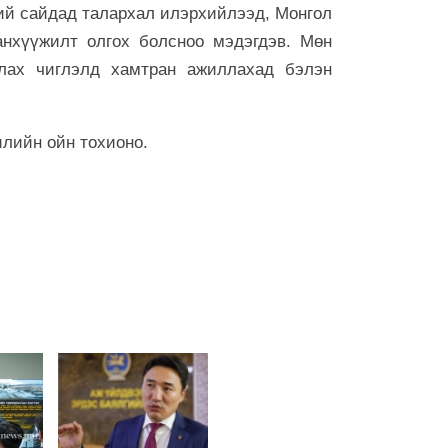
ээ
ий сайдад талархал илэрхийлээд, Монгол
6 сар 30. 12:17
анхүүжилт олгох болсноо мэдэгдэв. Мөн
лах чиглэлд хамтран ажиллахад бэлэн
Баяр наадмы
үргэлжилж ба
6 сар 30. 12:15
илийн ойн тохионо.
Д.Үүрийнтуяа
тогтоох юм 
оруулагч бүр
хэрэгтэй
6 сар 30. 12:14
П.Наранбаяр
сонгуульд “ца
байгуулсан н
бусаар авч ба
6 сар 30. 12:13
Халх хасгаа
хооронд...