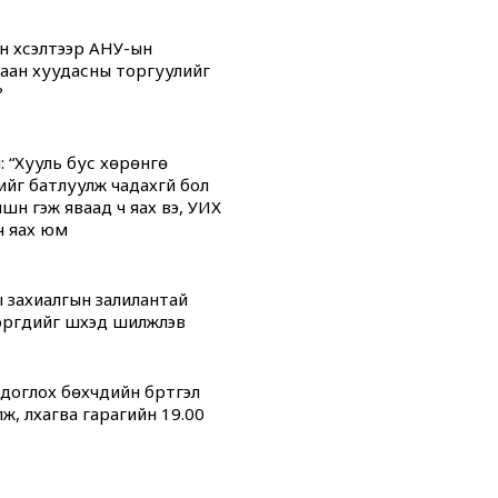
н хүсэлтээр АНУ-ын
аан хуудасны торгуулийг
?
: “Хууль бус хөрөнгө
ийг батлуулж чадахгүй бол
үүн гэж яваад ч яах вэ, УИХ
ч яах юм
 захиалгын залилантай
гүүдийг шүүхэд шилжүүлэв
оглох бөхчүүдийн бүртгэл
ж, лхагва гарагийн 19.00