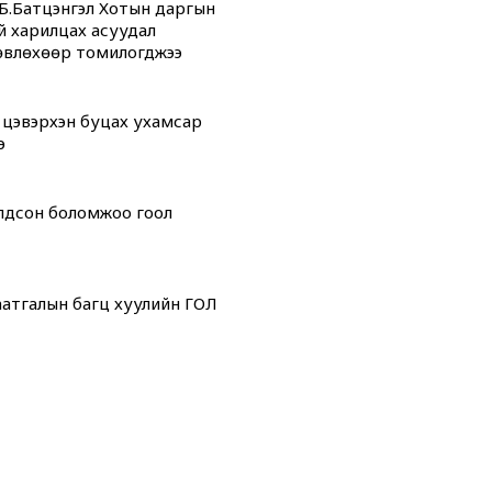
Б.Батцэнгэл Хотын даргын
й харилцах асуудал
өвлөхөөр томилогджээ
 цэвэрхэн буцах ухамсар
э
олдсон боломжоо гоол
атгалын багц хуулийн ГОЛ
дсан” өдрүүд
 “ОНТРЭ“ хоёр холбоотой
ой юм...