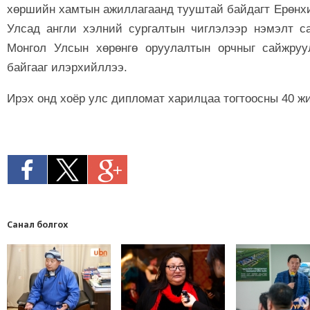
хөршийн хамтын ажиллагаанд тууштай байдагт Ерөнх
Улсад англи хэлний сургалтын чиглэлээр нэмэлт с
Монгол Улсын хөрөнгө оруулалтын орчныг сайжруу
байгааг илэрхийллээ.
Ирэх онд хоёр улс дипломат харилцаа тогтоосны 40 ж
Санал болгох