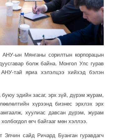
бөх барилду
6 сар 30. 12:25
Сэлбийн эрги
хотынхонд ю
6 сар 30. 12:24
Төрийн мөнгө
32.8 тэрбум
й АНУ-ын Мянганы сорилтын корпорацын
6 сар 30. 12:22
дуусгавар болж байна. Монгол Улс гурав
Хамгийн хүнд 
 АНУ-тай яриа хэлэлцээ хийхэд бэлэн
6 сар 30. 12:22
"Давхар зээл
 буюу эдийн засаг, эрх зүй, дүрэм журам,
зогсооно"
өлөөлөлтийн хүрээнд бизнес эрхлэх эрх
6 сар 30. 12:21
хамгаалж, хуулиас давсан дүрэм, журам
ХӨХ ХОТЫН
ач холбогдол өгч байгааг мөн хэллээ.
6 сар 30. 12:18
т Элчин сайд Ричард Буанган гуравдагч
С.Наранцогт 