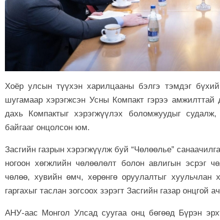
Хоёр улсын түүхэн харилцааны бэлгэ тэмдэг бүхи
шугамаар хэрэгжсэн Усны Компакт гэрээ амжилттай 
дахь Компактыг хэрэгжүүлэх боломжуудыг судалж,
байгааг онцолсон юм.
Засгийн газрын хэрэгжүүлж буй “Чөлөөлье” санаачилга
ногоон хөгжлийн чөлөөлөлт болон авлигын эсрэг ч
чөлөө, хувийн өмч, хөрөнгө оруулалтыг хуульчлан 
гаргахыг таслан зогсоох зэрэгт Засгийн газар онцгой 
АНУ-аас Монгол Улсад суугаа онц бөгөөд Бүрэн эрх