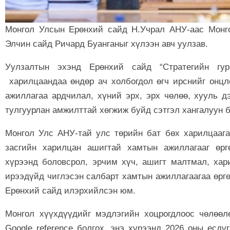
Монгол Улсын Ерөнхий сайд Н.Учрал АНУ-аас Монго
Элчин сайд Ричард Буанганыг хүлээн авч уулзав.
Уулзалтын эхэнд Ерөнхий сайд “Стратегийн гу
харилцаандаа өндөр ач холбогдол өгч ирснийг онцл
ажиллагаа ардчилал, хүний эрх, эрх чөлөө, хууль д
тулгуурлан амжилттай хөгжиж буйд сэтгэл хангалуун 
Монгол Улс АНУ-тай улс төрийн бат бөх харилцаага
засгийн харилцан ашигтай хамтын ажиллагааг өрг
хүрээнд боловсрол, эрчим хүч, ашигт малтмал, хар
ирээдүйд чиглэсэн салбарт хамтын ажиллагаагаа өргө
Ерөнхий сайд илэрхийлсэн юм.
Монгол хүүхдүүдийг мэдлэгийн хоцрогдлоос чөлөөл
Google reference болгох, энэ хүрээнд 2026 оны есдү