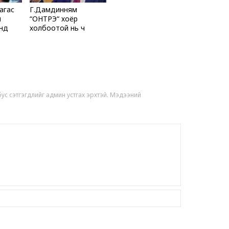
6 сар 29. 21:52
агас
Г.Дамдинням
й
“ОНТРЭ“ хоёр
Дарга тодро
онд
холбоотой нь ч
6 сар 24. 11:07
но
холбоотой юм...
"Давхар дээ
төлөөлөгчид
6 сар 24. 11:06
Газрын тосн
 бус сэтгэгдлийг админ устгах эрхтэй. Мэдээний
цахилгаан а
нэмэгдүүлжээ
6 сар 24. 11:05
БНЭУ-ын Гад
С.Жайшанкар
үйлдвэрийн б
танилцав
6 сар 24. 11:04