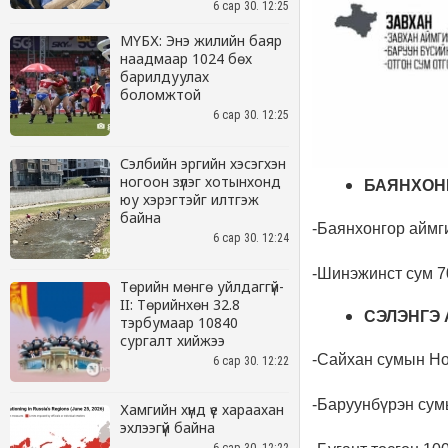
6 сар 30. 12:25
МҮБХ: Энэ жилийн баяр
наадмаар 1024 бөх
барилдуулах
боломжтой
6 сар 30. 12:25
Сэлбийн эргийн хэсэгхэн
ногоон зүлэг хотынхонд
юу хэрэгтэйг илтгэж
байна
6 сар 30. 12:24
Төрийн мөнгө уйлдаггүй-
II: Төрийнхөн 32.8
тэрбумаар 10840
сургалт хийжээ
6 сар 30. 12:22
Хамгийн хүнд үе хараахан
эхлээгүй байна