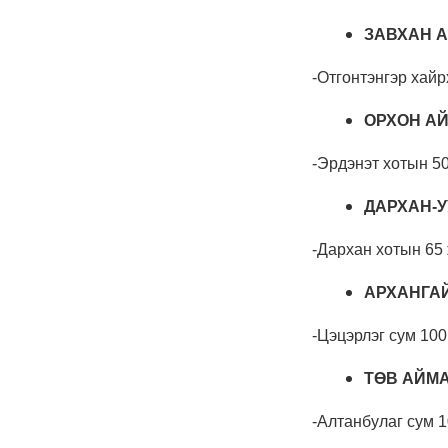
Баяр наадмын бэлтгэл
ажил 70 хувьтай
үргэлжилж байна
6 сар 30. 12:15
Д.Үүрийнтуяа: АМНАТ-
ийг ялгаатай тогтоох
юм бол компани,
хөрөнгө оруулагч бүрд
зориулсан хуультай
болох хэрэгтэй
6 сар 30. 12:14
П.Наранбаяр: Орон
нутгийн нөхөн
сонгуульд “царцаа”
нүүлгэж ялалт байгуулсан
нь төрийн эрхийг хууль
бусаар авч байна гэсэн
үг
6 сар 30. 12:13
Дарга тодрох цаг