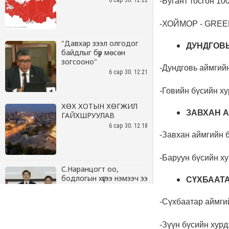
6 сар 30. 12:22
"Давхар зээл олгодог
байдлыг бүр мөсөн
зогсооно"
6 сар 30. 12:21
ХӨХ ХОТЫН ХӨГЖИЛ
ГАЙХШРУУЛАВ
6 сар 30. 12:18
С.Наранцогт оо,
бодлогын хүүгээ нэмээч ээ
6 сар 30. 12:17