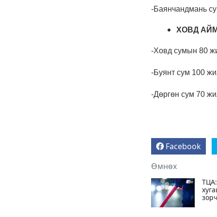
6 сар 24. 11:07
"Давхар дээл"-ээ
тайлсан НИТХ-ын
төлөөлөгчид
6 сар 24. 11:06
Газрын тосны үнийн
өсөлт Хятадын
цахилгаан автомашины
эрэлтийг нэмэгдүүлжээ
6 сар 24. 11:05
БНЭУ-ын Гадаад
хэргийн сайд
С.Жайшанкар Газрын
тос боловсруулах
үйлдвэрийн бүтээн
байгуулалтын явцтай