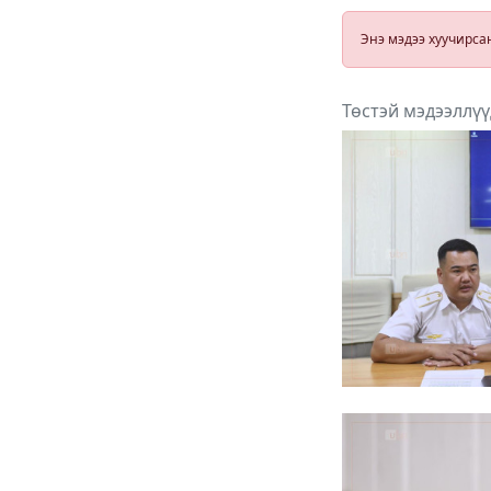
танилцав
6 сар 24. 11:04
АУДИТ:Сайд асан
Б.Чойжилсүрэнд 288.3
тэрбум төгрөгийн
санхүүгийн зөрчил илэрчээ
6 сар 24. 11:02
Долоодугаар сарын 16,
17-ны ажлын өдрийг
амралтын өдөрт
шилжүүлж, наадмаар 10
хоног амрахаар боллоо
6 сар 24. 11:01
М.Энхцэцэг: Хорин
киловаттын хүчин
чадалтай системтэй айл
жилд 10 сая төгрөгөөс
дээш орлого олох
боломжтой
6 сар 24. 10:47