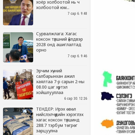
хоёр холбоотой нь ч
холбоотой юм...
7 сар 6. 9:48
Сурвалжлага: Хагас
коксон түлшний үйлдвэр
2028 онд ашиглалтад
орно
7 сар 6. 9:46
Эрчим хүчний
салбарынхан ажил
хаялтаа 7-р сарын 2-ны
08.00 цаг хүртэл
хойшлууллаа
6 сар 30. 12:26
ТЕНДЕР: Ирэх өвөл
нийслэлчүүдийн хэрэглэх
хагас коксон түлшинд
288.7 тэрбум төгрөг
зарцуулна