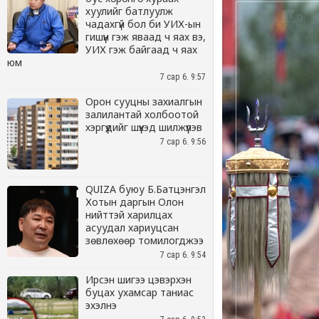
хуулийг батлуулж
чадахгүй бол би УИХ-ын
гишүүн гэж яваад ч яах вэ,
УИХ гэж байгаад ч яах
юм
7 сар 6. 9:57
Орон сууцны захиалгын
залилантай холбоотой
хэргүүдийг шүүхэд шилжүүлэв
7 сар 6. 9:56
QUIZA буюу Б.Батцэнгэл
Хотын даргын Олон
нийттэй харилцах
асуудал хариуцсан
зөвлөхөөр томилогджээ
7 сар 6. 9:54
Ирсэн шигээ цэвэрхэн
буцах ухамсар таниас
эхэлнэ