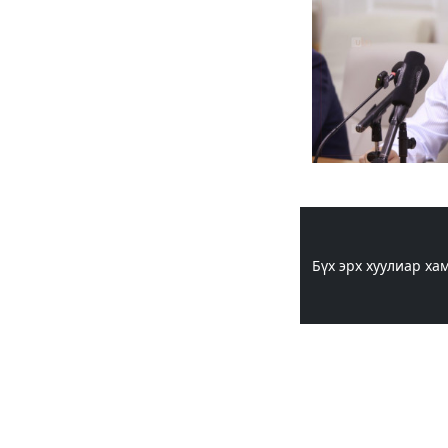
Шарк имижээс салж
чадахгүй яваа
Б.Пунсалмаа
6 сар 24. 10:43
Жүдо бөхийн Австралийн
аварга шалгаруулах
тэмцээнээс Монголын
тамирчид дөрвөн
медаль хүртэв
6 сар 8. 11:07
Энэ 7 хоногт Монгол
Улсад
6 сар 8. 11:06
Монголын хадан дээрх
“Туурайн цуурай”
6 сар 8. 11:04