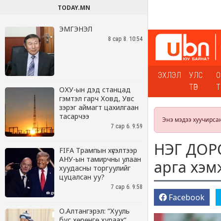
TODAY.MN
ЭМГЭНЭЛ
8 сар 8. 10:54
ОХУ-ын дэд станцад
гэмтэл гарч Ховд, Увс
зэрэг аймагт цахилгаан
тасарчээ
7 сар 6. 9:59
FIFA Трампын хүсэлтээр
АНУ-ын тамирчны улаан
хуудасны торгуулийг
цуцалсан уу?
7 сар 6. 9:58
О.Алтангэрэл: “Хууль
бус хөрөнгө хураах“