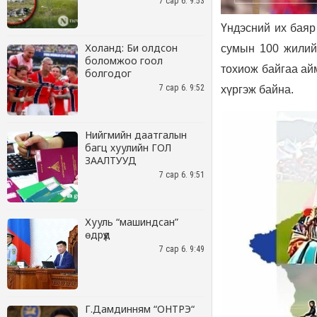
7 сар 6. 9:53
Холанд: Би олдсон
боломжоо гоол
болгодог
7 сар 6. 9:52
Нийгмийн даатгалын
багц хуулийн ГОЛ
ЗААЛТУУД
7 сар 6. 9:51
Хууль “машиндсан”
өдрүүд
7 сар 6. 9:49
Г.Дамдинням “ОНТРЭ“