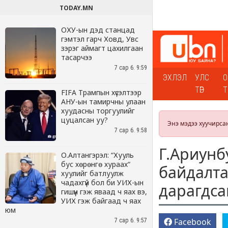
TODAY.MN
ОХУ-ын дэд станцад
гэмтэл гарч Ховд, Увс
зэрэг аймагт цахилгаан
тасарчээ
7 сар 6. 9:59
FIFA Трампын хүсэлтээр
АНУ-ын тамирчны улаан
хуудасны торгуулийг
цуцалсан уу?
7 сар 6. 9:58
О.Алтангэрэл: “Хууль
бус хөрөнгө хураах“
хуулийг батлуулж
чадахгүй бол би УИХ-ын
гишүүн гэж яваад ч яах вэ,
УИХ гэж байгаад ч яах
юм
7 сар 6. 9:57