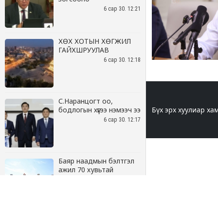
6 сар 30. 12:21
ХӨХ ХОТЫН ХӨГЖИЛ
ГАЙХШРУУЛАВ
6 сар 30. 12:18
С.Наранцогт оо,
бодлогын хүүгээ нэмээч ээ
6 сар 30. 12:17
Баяр наадмын бэлтгэл
ажил 70 хувьтай
үргэлжилж байна
6 сар 30. 12:15