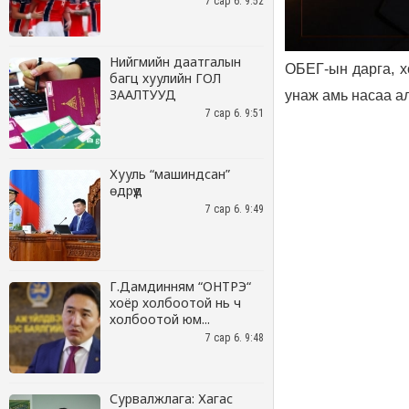
7 сар 6. 9:52
Нийгмийн даатгалын
багц хуулийн ГОЛ
ЗААЛТУУД
7 сар 6. 9:51
Хууль “машиндсан”
өдрүүд
7 сар 6. 9:49
Г.Дамдинням “ОНТРЭ“
хоёр холбоотой нь ч
холбоотой юм...
7 сар 6. 9:48
Сурвалжлага: Хагас