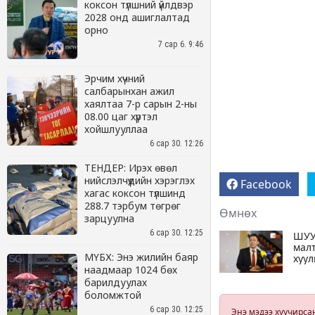
коксон түлшний үйлдвэр
2028 онд ашиглалтад
орно
7 сар 6. 9:46
Эрчим хүчний
салбарынхан ажил
хаялтаа 7-р сарын 2-ны
08.00 цаг хүртэл
хойшлууллаа
6 сар 30. 12:26
ТЕНДЕР: Ирэх өвөл
нийслэлчүүдийн хэрэглэх
хагас коксон түлшинд
288.7 тэрбум төгрөг
зарцуулна
6 сар 30. 12:25
МҮБХ: Энэ жилийн баяр
наадмаар 1024 бөх
барилдуулах
боломжтой
6 сар 30. 12:25