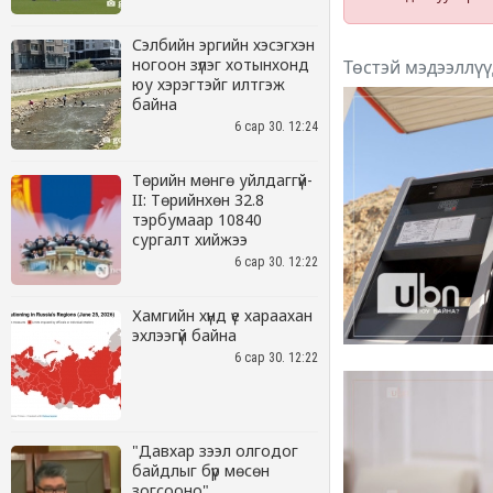
Сэлбийн эргийн хэсэгхэн
ногоон зүлэг хотынхонд
юу хэрэгтэйг илтгэж
байна
6 сар 30. 12:24
Төрийн мөнгө уйлдаггүй-
II: Төрийнхөн 32.8
тэрбумаар 10840
сургалт хийжээ
6 сар 30. 12:22
Хамгийн хүнд үе хараахан
эхлээгүй байна
6 сар 30. 12:22
"Давхар зээл олгодог
байдлыг бүр мөсөн
зогсооно"