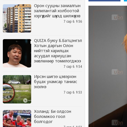
Орон сууцны захиалгын
залилантай холбоотой
хэргүүдийг шүүхэд шилжүүлэв
7 сар 6. 9:56
QUIZA буюу Б.Батцэнгэл
Хотын даргын Олон
нийттэй харилцах
асуудал хариуцсан
зөвлөхөөр томилогджээ
7 сар 6. 9:54
Ирсэн шигээ цэвэрхэн
буцах ухамсар таниас
эхэлнэ
7 сар 6. 9:53
Холанд: Би олдсон
боломжоо гоол
болгодог