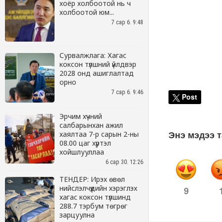
хоёр холбоотой нь ч
холбоотой юм...
7 сар 6. 9:48
Сурвалжлага: Хагас
коксон түлшний үйлдвэр
2028 онд ашиглалтад
орно
7 сар 6. 9:46
Эрчим хүчний
салбарынхан ажил
хаялтаа 7-р сарын 2-ны
08.00 цаг хүртэл
хойшлууллаа
6 сар 30. 12:26
ТЕНДЕР: Ирэх өвөл
нийслэлчүүдийн хэрэглэх
хагас коксон түлшинд
288.7 тэрбум төгрөг
зарцуулна