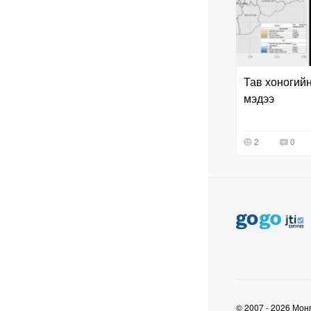
Баяр наадмын бэлтгэл
ажил 70 хувьтай
үргэлжилж байна
6 сар 30. 12:15
Д.Үүрийнтуяа: АМНАТ-
ийг ялгаатай тогтоох
юм бол компани,
хөрөнгө оруулагч бүрд
зориулсан хуультай
болох хэрэгтэй
6 сар 30. 12:14
П.Наранбаяр: Орон
нутгийн нөхөн
сонгуульд “царцаа”
нүүлгэж ялалт байгуулсан
нь төрийн эрхийг хууль
бусаар авч байна гэсэн
үг
6 сар 30. 12:13
Дарга тодрох цаг