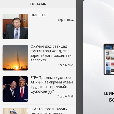
TODAY.MN
ЭМГЭНЭЛ
8 сар 8. 10:54
ОХУ-ын дэд станцад
гэмтэл гарч Ховд, Увс
зэрэг аймагт цахилгаан
тасарчээ
7 сар 6. 9:59
FIFA Трампын хүсэлтээр
АНУ-ын тамирчны улаан
хуудасны торгуулийг
цуцалсан уу?
7 сар 6. 9:58
О.Алтангэрэл: “Хууль
бус хөрөнгө хураах“