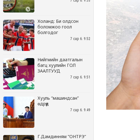
7 сар 6. 9:53
Холанд: Би олдсон
боломжоо гоол
болгодог
7 сар 6. 9:52
Нийгмийн даатгалын
багц хуулийн ГОЛ
ЗААЛТУУД
7 сар 6. 9:51
Хууль “машиндсан”
өдрүүд
7 сар 6. 9:49
Г.Дамдинням “ОНТРЭ“