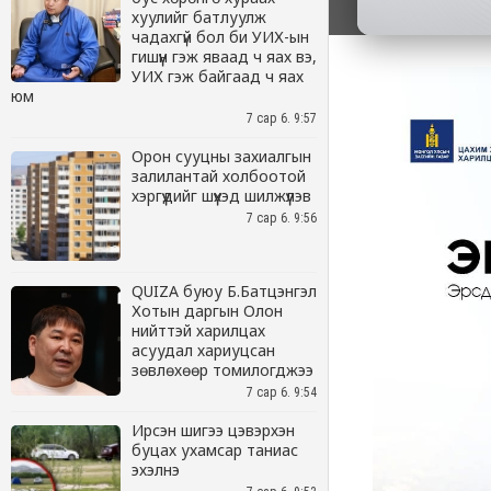
хуулийг батлуулж
чадахгүй бол би УИХ-ын
гишүүн гэж яваад ч яах вэ,
УИХ гэж байгаад ч яах
юм
7 сар 6. 9:57
Орон сууцны захиалгын
залилантай холбоотой
хэргүүдийг шүүхэд шилжүүлэв
7 сар 6. 9:56
QUIZA буюу Б.Батцэнгэл
Хотын даргын Олон
нийттэй харилцах
асуудал хариуцсан
зөвлөхөөр томилогджээ
7 сар 6. 9:54
Ирсэн шигээ цэвэрхэн
буцах ухамсар таниас
эхэлнэ