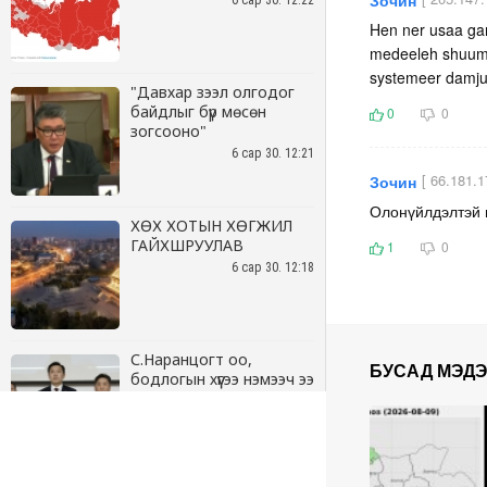
6 сар 30. 12:22
"Давхар зээл олгодог
байдлыг бүр мөсөн
зогсооно"
6 сар 30. 12:21
ХӨХ ХОТЫН ХӨГЖИЛ
ГАЙХШРУУЛАВ
6 сар 30. 12:18
С.Наранцогт оо,
бодлогын хүүгээ нэмээч ээ
6 сар 30. 12:17