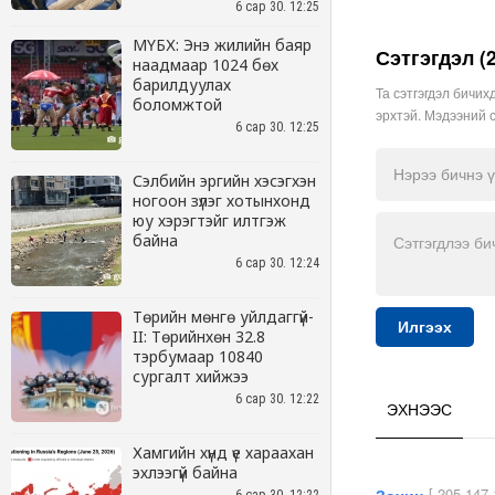
6 сар 30. 12:25
МҮБХ: Энэ жилийн баяр
наадмаар 1024 бөх
барилдуулах
боломжтой
6 сар 30. 12:25
Сэлбийн эргийн хэсэгхэн
ногоон зүлэг хотынхонд
юу хэрэгтэйг илтгэж
байна
6 сар 30. 12:24
Төрийн мөнгө уйлдаггүй-
II: Төрийнхөн 32.8
тэрбумаар 10840
сургалт хийжээ
6 сар 30. 12:22
Хамгийн хүнд үе хараахан
эхлээгүй байна