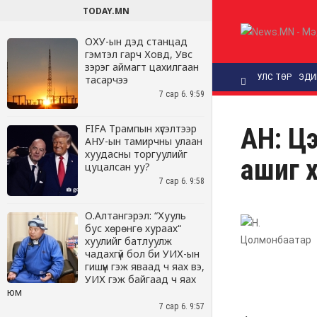
TODAY.MN
ОХУ-ын дэд станцад
гэмтэл гарч Ховд, Увс
зэрэг аймагт цахилгаан
тасарчээ
7 сар 6. 9:59
FIFA Трампын хүсэлтээр
АНУ-ын тамирчны улаан
хуудасны торгуулийг
цуцалсан уу?
7 сар 6. 9:58
О.Алтангэрэл: “Хууль
бус хөрөнгө хураах“
хуулийг батлуулж
чадахгүй бол би УИХ-ын
гишүүн гэж яваад ч яах вэ,
УИХ гэж байгаад ч яах
юм
7 сар 6. 9:57