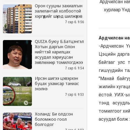
Орон сууцны захиалгын
залилантай холбоотой
хэргүүдийг шүүхэд шилжүүлэв
7 сар 6. 9:56
QUIZA буюу Б.Батцэнгэл
Хотын даргын Олон
нийттэй харилцах
асуудал хариуцсан
зөвлөхөөр томилогджээ
7 сар 6. 9:54
Ирсэн шигээ цэвэрхэн
буцах ухамсар таниас
эхэлнэ
7 сар 6. 9:53
Холанд: Би олдсон
боломжоо гоол
болгодог