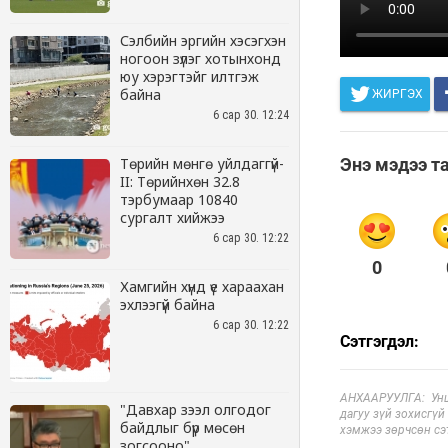
Сэлбийн эргийн хэсэгхэн
ногоон зүлэг хотынхонд
юу хэрэгтэйг илтгэж
байна
6 сар 30. 12:24
Төрийн мөнгө уйлдаггүй-
II: Төрийнхөн 32.8
тэрбумаар 10840
сургалт хийжээ
6 сар 30. 12:22
Хамгийн хүнд үе хараахан
эхлээгүй байна
6 сар 30. 12:22
"Давхар зээл олгодог
байдлыг бүр мөсөн
зогсооно"