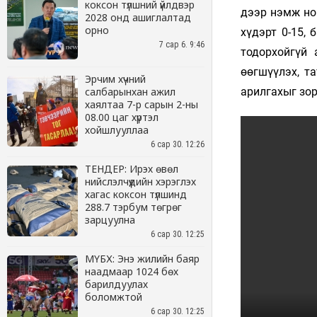
коксон түлшний үйлдвэр
2028 онд ашиглалтад
орно
7 сар 6. 9:46
Эрчим хүчний
салбарынхан ажил
хаялтаа 7-р сарын 2-ны
08.00 цаг хүртэл
хойшлууллаа
6 сар 30. 12:26
ТЕНДЕР: Ирэх өвөл
нийслэлчүүдийн хэрэглэх
хагас коксон түлшинд
288.7 тэрбум төгрөг
зарцуулна
6 сар 30. 12:25
МҮБХ: Энэ жилийн баяр
наадмаар 1024 бөх
барилдуулах
боломжтой
6 сар 30. 12:25