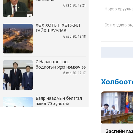
6 сар 30. 12:21
ХӨХ ХОТЫН ХӨГЖИЛ
ГАЙХШРУУЛАВ
6 сар 30. 12:18
С.Наранцогт оо,
бодлогын хүүгээ нэмээч ээ
6 сар 30. 12:17
Баяр наадмын бэлтгэл
ажил 70 хувьтай
үргэлжилж байна
6 сар 30. 12:15