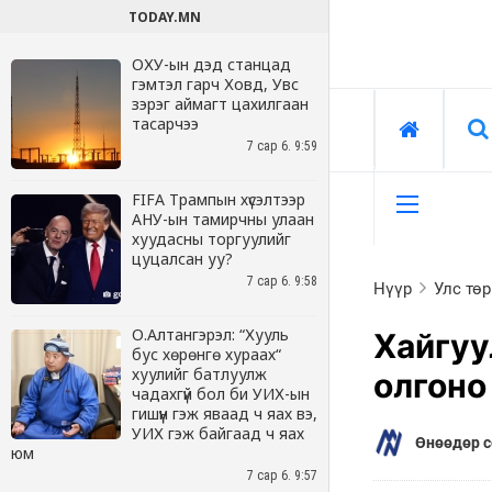
TODAY.MN
ОХУ-ын дэд станцад
гэмтэл гарч Ховд, Увс
зэрэг аймагт цахилгаан
тасарчээ
7 сар 6. 9:59
FIFA Трампын хүсэлтээр
АНУ-ын тамирчны улаан
хуудасны торгуулийг
цуцалсан уу?
7 сар 6. 9:58
О.Алтангэрэл: “Хууль
бус хөрөнгө хураах“
хуулийг батлуулж
чадахгүй бол би УИХ-ын
гишүүн гэж яваад ч яах вэ,
УИХ гэж байгаад ч яах
юм
7 сар 6. 9:57