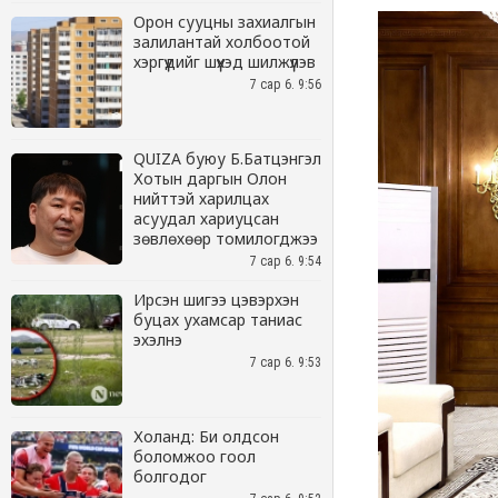
Орон сууцны захиалгын
залилантай холбоотой
хэргүүдийг шүүхэд шилжүүлэв
7 сар 6. 9:56
QUIZA буюу Б.Батцэнгэл
Хотын даргын Олон
нийттэй харилцах
асуудал хариуцсан
зөвлөхөөр томилогджээ
7 сар 6. 9:54
Ирсэн шигээ цэвэрхэн
буцах ухамсар таниас
эхэлнэ
7 сар 6. 9:53
Холанд: Би олдсон
боломжоо гоол
болгодог