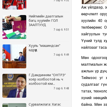
7 сар 6. 9:52
Нийгмийн даатгалын
багц хуулийн ГОЛ
ЗААЛТУУД
7 сар 6. 9:51
Хууль “машиндсан”
өдрүүд
7 сар 6. 9:49
Г.Дамдинням “ОНТРЭ“
хоёр холбоотой нь ч
холбоотой юм...
7 сар 6. 9:48
Сурвалжлага: Хагас