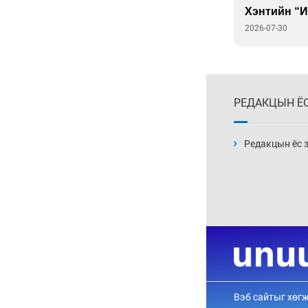
Д.Үүрийнтуяа: АМНАТ-
ийг ялгаатай тогтоох
юм бол компани,
хөрөнгө оруулагч бүрд
зориулсан хуультай
болох хэрэгтэй
6 сар 30. 12:14
П.Наранбаяр: Орон
нутгийн нөхөн
сонгуульд “царцаа”
нүүлгэж ялалт байгуулсан
нь төрийн эрхийг хууль
бусаар авч байна гэсэн
үг
6 сар 30. 12:13
Дарга тодрох цаг
6 сар 24. 11:07
"Давхар дээл"-ээ