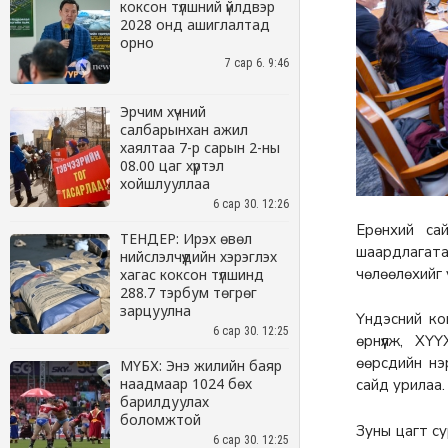
коксон түлшний үйлдвэр
2028 онд ашиглалтад
орно
7 сар 6. 9:46
Эрчим хүчний
салбарынхан ажил
хаялтаа 7-р сарын 2-ны
08.00 цаг хүртэл
хойшлууллаа
6 сар 30. 12:26
ТЕНДЕР: Ирэх өвөл
нийслэлчүүдийн хэрэглэх
хагас коксон түлшинд
288.7 тэрбум төгрөг
зарцуулна
6 сар 30. 12:25
МҮБХ: Энэ жилийн баяр
наадмаар 1024 бөх
барилдуулах
боломжтой
6 сар 30. 12:25