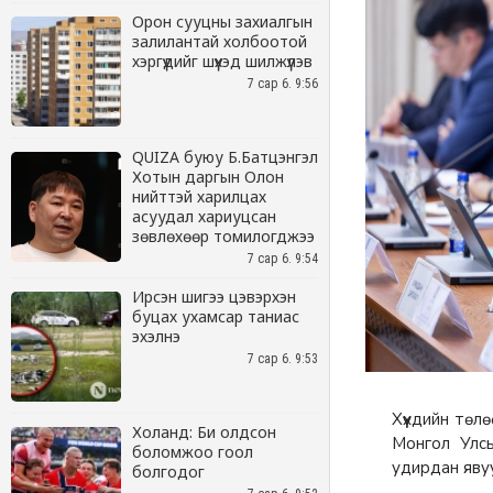
Орон сууцны захиалгын
залилантай холбоотой
хэргүүдийг шүүхэд шилжүүлэв
7 сар 6. 9:56
QUIZA буюу Б.Батцэнгэл
Хотын даргын Олон
нийттэй харилцах
асуудал хариуцсан
зөвлөхөөр томилогджээ
7 сар 6. 9:54
Ирсэн шигээ цэвэрхэн
буцах ухамсар таниас
эхэлнэ
7 сар 6. 9:53
Холанд: Би олдсон
боломжоо гоол
болгодог