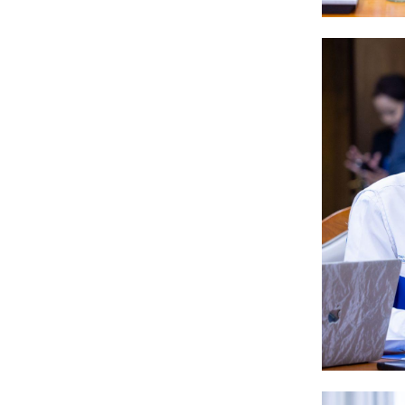
санхүүгийн зөрчил илэрчээ
6 сар 24. 11:02
Долоодугаар сарын 16,
17-ны ажлын өдрийг
амралтын өдөрт
шилжүүлж, наадмаар 10
хоног амрахаар боллоо
6 сар 24. 11:01
М.Энхцэцэг: Хорин
киловаттын хүчин
чадалтай системтэй айл
жилд 10 сая төгрөгөөс
дээш орлого олох
боломжтой
6 сар 24. 10:47
Шарк имижээс салж
чадахгүй яваа
Б.Пунсалмаа
6 сар 24. 10:43