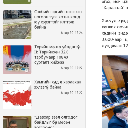
Сэлбийн эргийн хэсэгхэн
ногоон зүлэг хотынхонд
юу хэрэгтэйг илтгэж
байна
6 сар 30. 12:24
Төрийн мөнгө уйлдаггүй-
II: Төрийнхөн 32.8
тэрбумаар 10840
сургалт хийжээ
6 сар 30. 12:22
Хамгийн хүнд үе хараахан
эхлээгүй байна
6 сар 30. 12:22
"Давхар зээл олгодог
байдлыг бүр мөсөн
зогсооно"