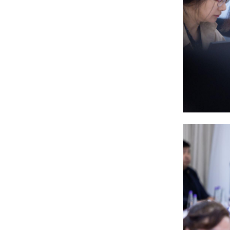
чиглэлд шууд нислэг
үйлдэж эхэллээ
6 сар 4. 11:24
УДШ-ийн Ерөнхий
шүүгчээр томилох Ц.Цогт
гэж хэн бэ?
6 сар 4. 11:20
МАН-ын зодоон: Сэлбэ
төсөл Э.Бат-Амгаланд,
Бор тээг Н.Учралд
шилжив
6 сар 4. 11:18
С.Цэнгүүн: МАН бүх
төрлийн татварыг
нэмэгдүүлж, мөрийн
хөтөлбөрийнхөө эсрэг
ажилласан