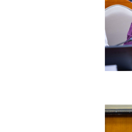
автаж, осолдсон
автомашинууд улсын
хилээр хяналтгүй орж
ирж, Монгол Улс хуучин
машины “хогийн цэг“
болсоор байх уу
6 сар 8. 10:57
Долоо хоногийн өрнийн
зурхай 2026.VI.08-14
6 сар 8. 10:56
Сурвалжлага:
"Хайлаастад хаан шиг
амьдарч болохыг
харуулахыг зорьж
байна"
6 сар 8. 10:55
Цемент цутгаснаа
цэцэрлэгт хүрээлэн гэж
эндүүрэх хэрэггүй