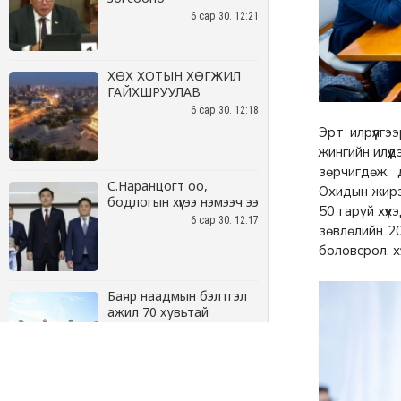
6 сар 30. 12:21
ХӨХ ХОТЫН ХӨГЖИЛ
ГАЙХШРУУЛАВ
6 сар 30. 12:18
С.Наранцогт оо,
бодлогын хүүгээ нэмээч ээ
6 сар 30. 12:17
Баяр наадмын бэлтгэл
ажил 70 хувьтай
үргэлжилж байна
6 сар 30. 12:15