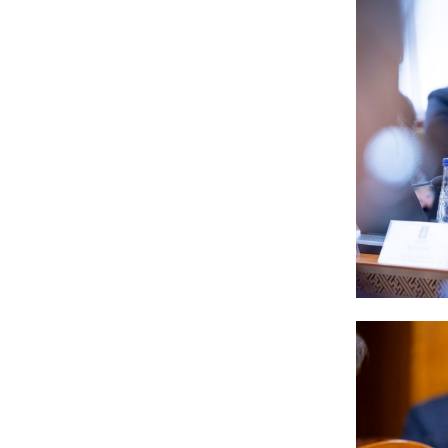
6 сар 8. 11:04
Говь-Алтай аймагт
хуулиас давсан хувийн
эрх ашиг ноёлж байна
6 сар 8. 11:02
Н.Учрал 100 хонолгүй
огцорсон ардчиллаас
хойших анхны Ерөнхий
сайд болж магадгүй…
6 сар 8. 11:00
Д.Баясгалан А.Амундра
хоёр эвлэрч “Бодь”-ийн
110 сая долларын хэрэг
царцахаар боллоо
6 сар 8. 10:58
ХӨНДӨХ СЭДЭВ: Үерт