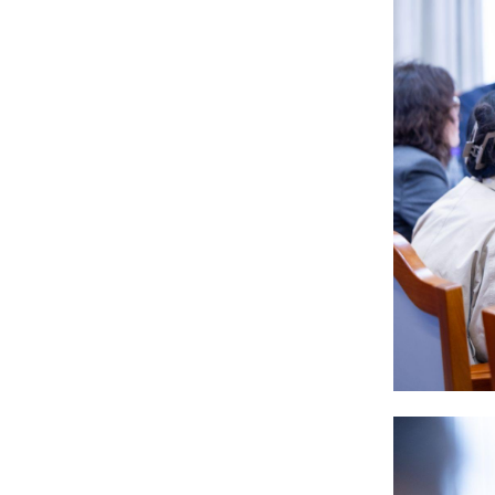
Жүдо бөхийн Австралийн
аварга шалгаруулах
тэмцээнээс Монголын
тамирчид дөрвөн
медаль хүртэв
6 сар 8. 11:07
Энэ 7 хоногт Монгол
Улсад
6 сар 8. 11:06
Монголын хадан дээрх
“Туурайн цуурай”
6 сар 8. 11:04
Анхны арваас төрсөн
анхны гавьяат
Д.Энхцэцэг