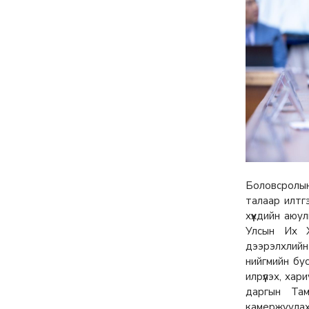
Д.Үүрийнтуяа: АМНАТ-
ийг ялгаатай тогтоох
юм бол компани,
хөрөнгө оруулагч бүрд
зориулсан хуультай
болох хэрэгтэй
6 сар 30. 12:14
П.Наранбаяр: Орон
нутгийн нөхөн
сонгуульд “царцаа”
нүүлгэж ялалт байгуулсан
нь төрийн эрхийг хууль
бусаар авч байна гэсэн
үг
6 сар 30. 12:13
Дарга тодрох цаг
6 сар 24. 11:07
"Давхар дээл"-ээ