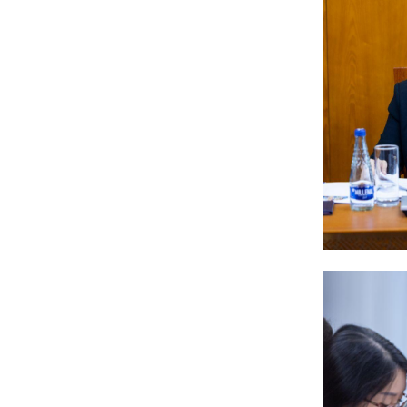
6 сар 4. 11:36
Хүүхдийн мөнгийг
зургаадугаар сарын 18-
нд олгоно
6 сар 4. 11:31
Украины дронууд
“Путины Давос”
эхлэхийн өмнө довтлов
6 сар 4. 11:30
Эрээн хотод зорчихоор
төлөвлөж буй иргэдийн
анхааралд
6 сар 4. 11:26
Астана-Улаанбаатар