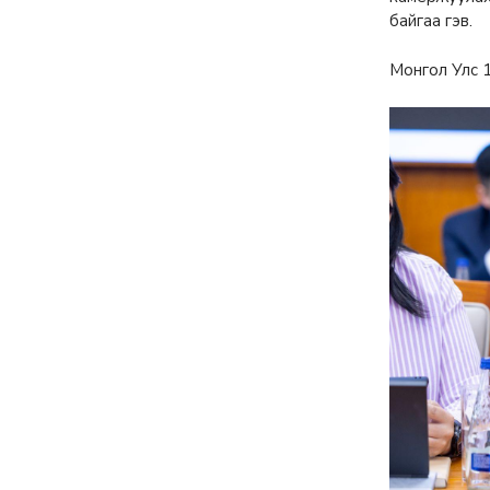
тайлсан НИТХ-ын
төлөөлөгчид
6 сар 24. 11:06
Газрын тосны үнийн
өсөлт Хятадын
цахилгаан автомашины
эрэлтийг нэмэгдүүлжээ
6 сар 24. 11:05
БНЭУ-ын Гадаад
хэргийн сайд
С.Жайшанкар Газрын
тос боловсруулах
үйлдвэрийн бүтээн
байгуулалтын явцтай
танилцав
6 сар 24. 11:04
АУДИТ:Сайд асан
Б.Чойжилсүрэнд 288.3
тэрбум төгрөгийн