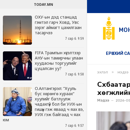
TODAY.MN
ОХУ-ын дэд станцад
гэмтэл гарч Ховд, Увс
зэрэг аймагт цахилгаан
тасарчээ
7 сар 6. 9:59
FIFA Трампын хүсэлтээр
АНУ-ын тамирчны улаан
хуудасны торгуулийг
цуцалсан уу?
7 сар 6. 9:58
О.Алтангэрэл: “Хууль
бус хөрөнгө хураах“
хуулийг батлуулж
чадахгүй бол би УИХ-ын
гишүүн гэж яваад ч яах вэ,
УИХ гэж байгаад ч яах
юм
7 сар 6. 9:57