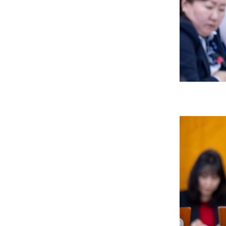
6 сар 4. 11:16
Ашиглалтад ордоггүй,
ажил нь урагшилдаггүй
барилгууд иргэдийг
хохироосоор байг уу?
6 сар 3. 12:18