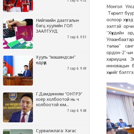
7 сар 6. 9:52
Нийгмийн даатгалын
багц хуулийн ГОЛ
ЗААЛТУУД
7 сар 6. 9:51
Хууль “машиндсан”
өдрүүд
7 сар 6. 9:49
Г.Дамдинням “ОНТРЭ“
хоёр холбоотой нь ч
холбоотой юм...
7 сар 6. 9:48
Сурвалжлага: Хагас