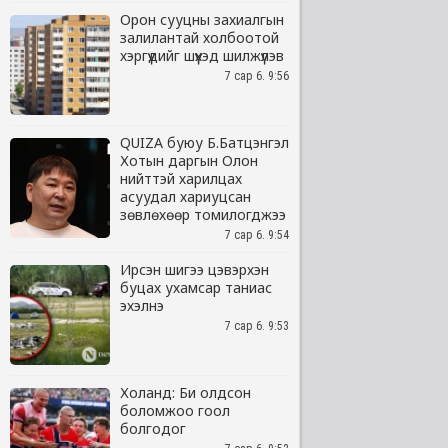
Орон сууцны захиалгын
залилантай холбоотой
хэргүүдийг шүүхэд шилжүүлэв
7 сар 6. 9:56
QUIZA буюу Б.Батцэнгэл
Хотын даргын Олон
нийттэй харилцах
асуудал хариуцсан
зөвлөхөөр томилогджээ
7 сар 6. 9:54
Ирсэн шигээ цэвэрхэн
буцах ухамсар таниас
эхэлнэ
7 сар 6. 9:53
Холанд: Би олдсон
боломжоо гоол
болгодог