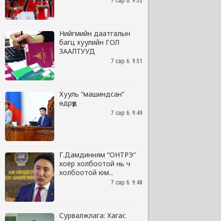
7 сар 6. 9:52
Нийгмийн даатгалын
багц хуулийн ГОЛ
ЗААЛТУУД
7 сар 6. 9:51
Хууль “машиндсан”
өдрүүд
7 сар 6. 9:49
Г.Дамдинням “ОНТРЭ“
хоёр холбоотой нь ч
холбоотой юм...
7 сар 6. 9:48
Сурвалжлага: Хагас