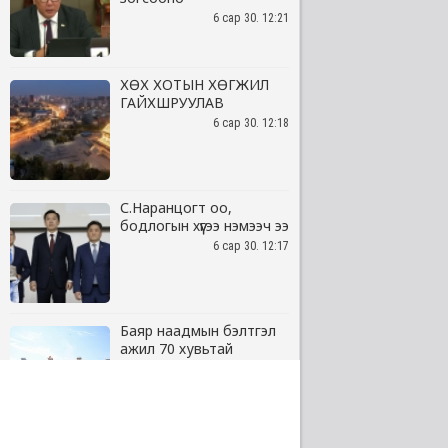
6 сар 30. 12:21
ХӨХ ХОТЫН ХӨГЖИЛ
ГАЙХШРУУЛАВ
6 сар 30. 12:18
С.Наранцогт оо,
бодлогын хүүгээ нэмээч ээ
6 сар 30. 12:17
Баяр наадмын бэлтгэл
ажил 70 хувьтай
үргэлжилж байна
6 сар 30. 12:15