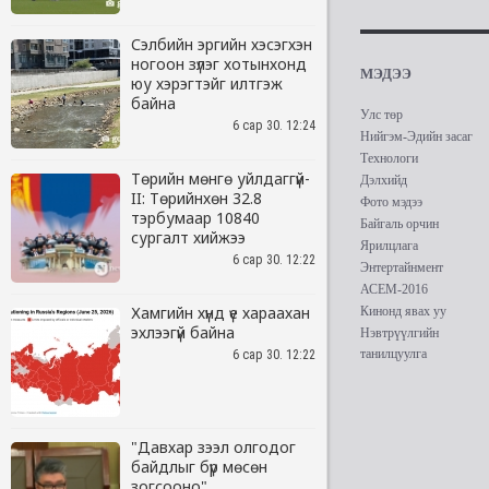
Сэлбийн эргийн хэсэгхэн
ногоон зүлэг хотынхонд
юу хэрэгтэйг илтгэж
байна
6 сар 30. 12:24
Төрийн мөнгө уйлдаггүй-
II: Төрийнхөн 32.8
тэрбумаар 10840
сургалт хийжээ
6 сар 30. 12:22
Хамгийн хүнд үе хараахан
эхлээгүй байна
6 сар 30. 12:22
"Давхар зээл олгодог
байдлыг бүр мөсөн
зогсооно"