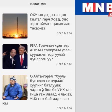
TODAY.MN
ОХУ-ын дэд станцад
гэмтэл гарч Ховд, Увс
зэрэг аймагт цахилгаан
тасарчээ
7 сар 6. 9:59
FIFA Трампын хүсэлтээр
АНУ-ын тамирчны улаан
хуудасны торгуулийг
цуцалсан уу?
7 сар 6. 9:58
О.Алтангэрэл: “Хууль
бус хөрөнгө хураах“
хуулийг батлуулж
чадахгүй бол би УИХ-ын
гишүүн гэж яваад ч яах вэ,
УИХ гэж байгаад ч яах
юм
7 сар 6. 9:57