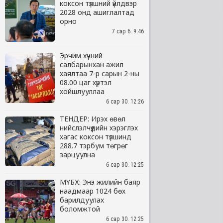
коксон түлшний үйлдвэр
2028 онд ашиглалтад
орно
7 сар 6. 9:46
Эрчим хүчний
салбарынхан ажил
хаялтаа 7-р сарын 2-ны
08.00 цаг хүртэл
хойшлууллаа
6 сар 30. 12:26
ТЕНДЕР: Ирэх өвөл
нийслэлчүүдийн хэрэглэх
хагас коксон түлшинд
288.7 тэрбум төгрөг
зарцуулна
6 сар 30. 12:25
МҮБХ: Энэ жилийн баяр
наадмаар 1024 бөх
барилдуулах
боломжтой
6 сар 30. 12:25